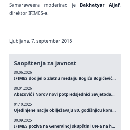
Samaraweera moderirao je
Bakhatyar Aljaf
,
direktor IFIMES-a.
Ljubljana, 7. septembar 2016
Saopštenja za javnost
30.06.2026
IFIMES dodijelio Zlatnu medalju Bogiću Bogićeviću za izuzetan doprinos demokratskim vrijednostima i miru
30.01.2026
Abazović i Norov novi potpredsjednici Savjetodavnog odbora IFIMES-a
01.10.2025
Ujedinjene nacije obilježavaju 80. godišnjicu komemoracijom na visokom nivou: Eileen Dong predstavlja IFIMES u oblasti ženskog liderstva, unapređenja mira, pravde, rodne ravnopravnosti i održivog razvoja
30.09.2025
IFIMES poziva na Generalnoj skupštini UN-a na hitna ulaganja u mentalno zdravlje i sisteme njege proširene umjetnom inteligencijom