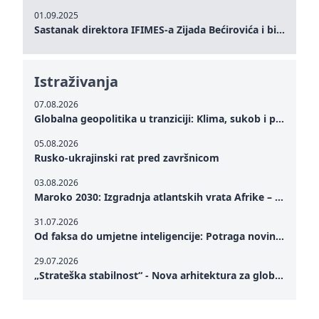
01.09.2025
Sastanak direktora IFIMES-a Zijada Bećirovića i bivšeg premijera Crne Gore Dritana Abazovića
Istraživanja
07.08.2026
Globalna geopolitika u tranziciji: Klima, sukob i potraga za mirom
05.08.2026
Rusko-ukrajinski rat pred završnicom
03.08.2026
Maroko 2030: Izgradnja atlantskih vrata Afrike – od Tangera u Mediteranu do novog geopolitičkog koridora
31.07.2026
Od faksa do umjetne inteligencije: Potraga novinarstva za istinom u digitalnom dobu
29.07.2026
„Strateška stabilnost“ - Nova arhitektura za globalnu saradnju