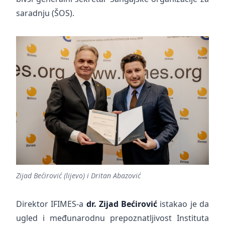
saradnju (ŠOS).
Zijad Bećirović (lijevo) i Dritan Abazović
Direktor IFIMES-a
dr. Zijad Bećirović
istakao je da
ugled i međunarodnu prepoznatljivost Instituta