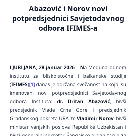
Abazović i Norov novi
potpredsjednici Savjetodavnog
odbora IFIMES-a
LJUBLJANA, 28.januar 2026
–
N
a Međunarodnom
institutu za bliskoistočne i balkanske studije
(
IFIMES
)
[1]
danas je održana svečanost na kojoj su
imenovani novi potpredsjednici Savjetodavnog
odbora Instituta:
dr. Dritan Abazović
, bivši
predsjednik Vlade Crne Gore i predsjednik
Građanskog pokreta URA, te
Vladimir Norov
, bivši
ministar vanjskih poslova Republike Uzbekistan i
bivši generalni sekretar Šangajske organizacije za