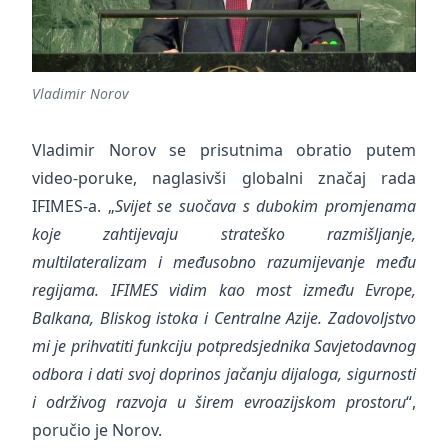
Vladimir Norov
Vladimir Norov se prisutnima obratio putem
video-poruke, naglasivši globalni značaj rada
IFIMES-a. „
Svijet se suočava s dubokim promjenama
koje zahtijevaju strateško razmišljanje,
multilateralizam i međusobno razumijevanje među
regijama. IFIMES vidim kao most između Evrope,
Balkana, Bliskog istoka i Centralne Azije. Zadovoljstvo
mi je prihvatiti funkciju potpredsjednika Savjetodavnog
odbora i dati svoj doprinos jačanju dijaloga, sigurnosti
i održivog razvoja u širem evroazijskom prostoru
“,
poručio je Norov.