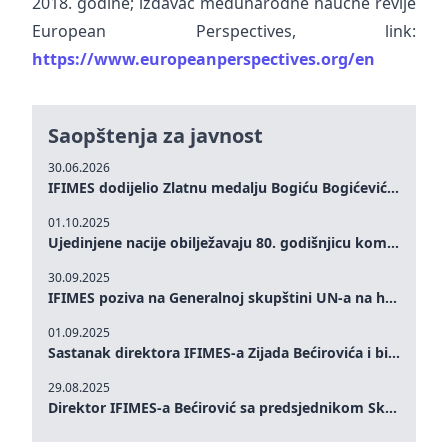
2018. godine; izdavač međunarodne naučne revije
European Perspectives, link:
https://www.europeanperspectives.org/en
Saopštenja za javnost
30.06.2026
IFIMES dodijelio Zlatnu medalju Bogiću Bogićeviću za izuzetan doprinos demokratskim vrijednostima i miru
01.10.2025
Ujedinjene nacije obilježavaju 80. godišnjicu komemoracijom na visokom nivou: Eileen Dong predstavlja IFIMES u oblasti ženskog liderstva, unapređenja mira, pravde, rodne ravnopravnosti i održivog razvoja
30.09.2025
IFIMES poziva na Generalnoj skupštini UN-a na hitna ulaganja u mentalno zdravlje i sisteme njege proširene umjetnom inteligencijom
01.09.2025
Sastanak direktora IFIMES-a Zijada Bećirovića i bivšeg premijera Crne Gore Dritana Abazovića
29.08.2025
Direktor IFIMES-a Bećirović sa predsjednikom Skupštine Crne Gore Andrijom Mandićem