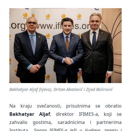
Bakhatyar Aljaf (lijevo), Dritan Abazović i Zijad Bećirović
Na kraju svečanosti, prisutnima se obratio
Bakhatyar Aljaf
, direktor IFIMES-a, koji se
zahvalio gostima, saradnicima i partnerima
Instituta. „
Snaga IFIMES-a leži u ljudima, znanju i