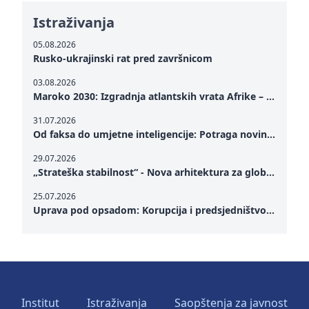
Istraživanja
05.08.2026
Rusko-ukrajinski rat pred završnicom
03.08.2026
Maroko 2030: Izgradnja atlantskih vrata Afrike – od Tangera u Mediteranu do novog geopolitičkog koridora
31.07.2026
Od faksa do umjetne inteligencije: Potraga novinarstva za istinom u digitalnom dobu
29.07.2026
„Strateška stabilnost“ - Nova arhitektura za globalnu saradnju
25.07.2026
Uprava pod opsadom: Korupcija i predsjedništvo Zelenskog – Kako unutrašnje ranjivosti testiraju političku otpornost Ukrajine u kritičnom trenutku rata
Institut
Istraživanja
Saopštenja za javnost