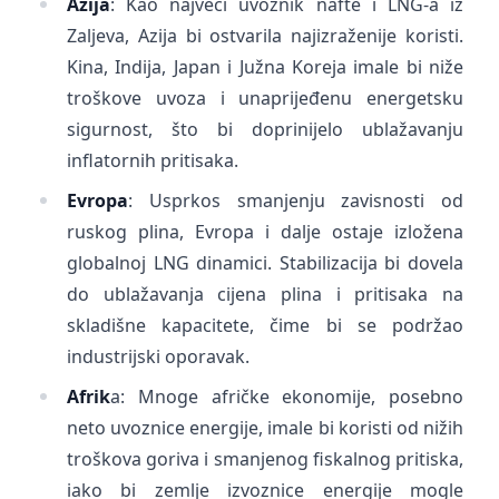
Azija
: Kao najveći uvoznik nafte i LNG-a iz
Zaljeva, Azija bi ostvarila najizraženije koristi.
Kina, Indija, Japan i Južna Koreja imale bi niže
troškove uvoza i unaprijeđenu energetsku
sigurnost, što bi doprinijelo ublažavanju
inflatornih pritisaka.
Evropa
: Usprkos smanjenju zavisnosti od
ruskog plina, Evropa i dalje ostaje izložena
globalnoj LNG dinamici. Stabilizacija bi dovela
do ublažavanja cijena plina i pritisaka na
skladišne kapacitete, čime bi se podržao
industrijski oporavak.
Afrik
a: Mnoge afričke ekonomije, posebno
neto uvoznice energije, imale bi koristi od nižih
troškova goriva i smanjenog fiskalnog pritiska,
iako bi zemlje izvoznice energije mogle