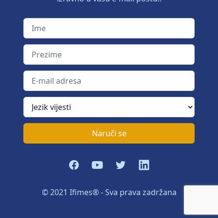
Ime
Prezime
E-mail adresa
Jezik vijesti
Naruči se
Facebook
YouTube
Twitter
LinkedIn
© 2021 Ifimes® - Sva prava zadržana