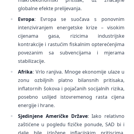
makroekonomski pritisak, uz značajne
globalne efekte prelijevanja.
Evropa
: Evropa se suočava s ponovnim
intenziviranjem energetske krize – visokim
cijenama gasa, rizicima industrijske
kontrakcije i rastućim fiskalnim opterećenjima
povezanim sa subvencijama i mjerama
stabilizacije.
Afrika
: Vrlo ranjiva. Mnoge ekonomije ulaze u
zonu ozbiljnih platno bilansnih pritisaka,
inflatornih šokova i pojačanih socijalnih rizika,
posebno uslijed istovremenog rasta cijena
energije i hrane.
Sjedinjene Američke Države
: Iako relativno
zaštićene u pogledu fizičke ponude, SAD bi i
dalje bile izložene inflacijskim pritiscima,