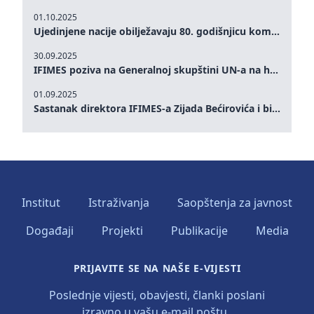
01.10.2025
Ujedinjene nacije obilježavaju 80. godišnjicu komemoracijom na visokom nivou: Eileen Dong predstavlja IFIMES u oblasti ženskog liderstva, unapređenja mira, pravde, rodne ravnopravnosti i održivog razvoja
30.09.2025
IFIMES poziva na Generalnoj skupštini UN-a na hitna ulaganja u mentalno zdravlje i sisteme njege proširene umjetnom inteligencijom
01.09.2025
Sastanak direktora IFIMES-a Zijada Bećirovića i bivšeg premijera Crne Gore Dritana Abazovića
Institut
Istraživanja
Saopštenja za javnost
Događaji
Projekti
Publikacije
Media
PRIJAVITE SE NA NAŠE E-VIJESTI
Poslednje vijesti, obavjesti, članki poslani
izravno u vašu e-mail poštu..