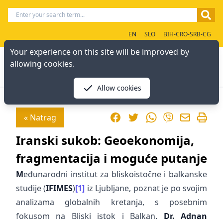
EN
SLO
BIH-CRO-SRB-CG
Your experience on this site will be improved by
allowing cookies.
Allow cookies
Facebook
Twitter
WhatsApp
« Natrag
Viber
Iranski sukob: Geoekonomija,
fragmentacija i moguće putanje
M
eđunarodni institut za bliskoistočne i balkanske
studije (
IFIMES
)
[1]
iz Ljubljane, poznat je po svojim
analizama globalnih kretanja, s posebnim
fokusom na Bliski istok i Balkan.
Dr. Adnan