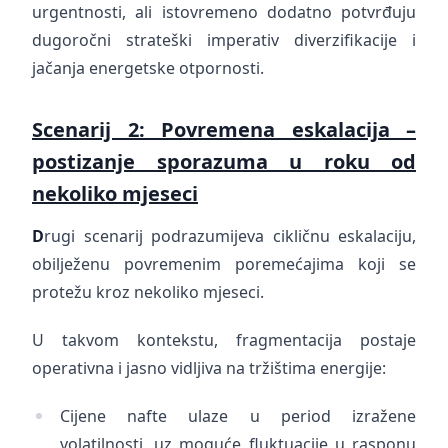
urgentnosti, ali istovremeno dodatno potvrđuju
dugoročni strateški imperativ diverzifikacije i
jačanja energetske otpornosti.
Scenarij 2: Povremena eskalacija –
postizanje sporazuma u roku od
nekoliko mjeseci
D
rugi scenarij podrazumijeva cikličnu eskalaciju,
obilježenu povremenim poremećajima koji se
protežu kroz nekoliko mjeseci.
U takvom kontekstu, fragmentacija postaje
operativna i jasno vidljiva na tržištima energije:
Cijene nafte ulaze u period izražene
volatilnosti, uz moguće fluktuacije u rasponu