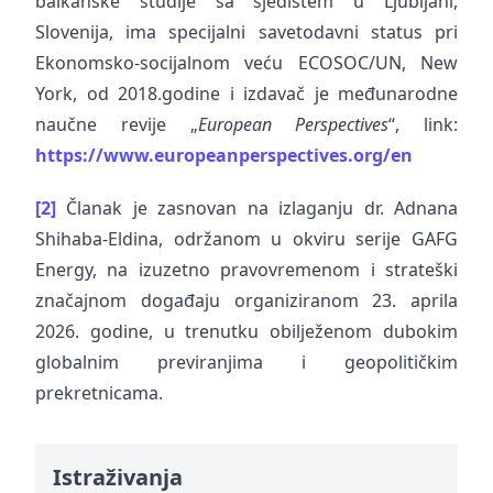
balkanske studije sa sjedištem u Ljubljani,
Slovenija, ima specijalni savetodavni status pri
Ekonomsko-socijalnom veću ECOSOC/UN, New
York, od 2018.godine i izdavač je međunarodne
naučne revije „
European Perspectives
“, link:
https://www.europeanperspectives.org/en
[2]
Članak je zasnovan na izlaganju dr. Adnana
Shihaba-Eldina, održanom u okviru serije GAFG
Energy, na izuzetno pravovremenom i strateški
značajnom događaju organiziranom 23. aprila
2026. godine, u trenutku obilježenom dubokim
globalnim previranjima i geopolitičkim
prekretnicama.
Istraživanja