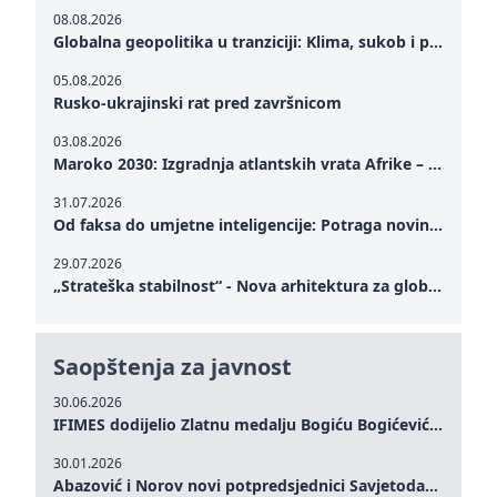
08.08.2026
Globalna geopolitika u tranziciji: Klima, sukob i potraga za mirom
05.08.2026
Rusko-ukrajinski rat pred završnicom
03.08.2026
Maroko 2030: Izgradnja atlantskih vrata Afrike – od Tangera u Mediteranu do novog geopolitičkog koridora
31.07.2026
Od faksa do umjetne inteligencije: Potraga novinarstva za istinom u digitalnom dobu
29.07.2026
„Strateška stabilnost“ - Nova arhitektura za globalnu saradnju
Saopštenja za javnost
30.06.2026
IFIMES dodijelio Zlatnu medalju Bogiću Bogićeviću za izuzetan doprinos demokratskim vrijednostima i miru
30.01.2026
Abazović i Norov novi potpredsjednici Savjetodavnog odbora IFIMES-a