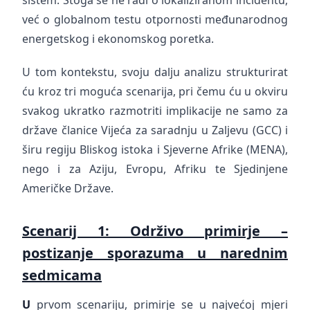
sistem. Stoga se ne radi o lokaliziranom incidentu,
već o globalnom testu otpornosti međunarodnog
energetskog i ekonomskog poretka.
U tom kontekstu, svoju dalju analizu strukturirat
ću kroz tri moguća scenarija, pri čemu ću u okviru
svakog ukratko razmotriti implikacije ne samo za
države članice Vijeća za saradnju u Zaljevu (GCC) i
širu regiju Bliskog istoka i Sjeverne Afrike (MENA),
nego i za Aziju, Evropu, Afriku te Sjedinjene
Američke Države.
Scenarij 1: Održivo primirje –
postizanje sporazuma u narednim
sedmicama
U
prvom scenariju, primirje se u najvećoj mjeri