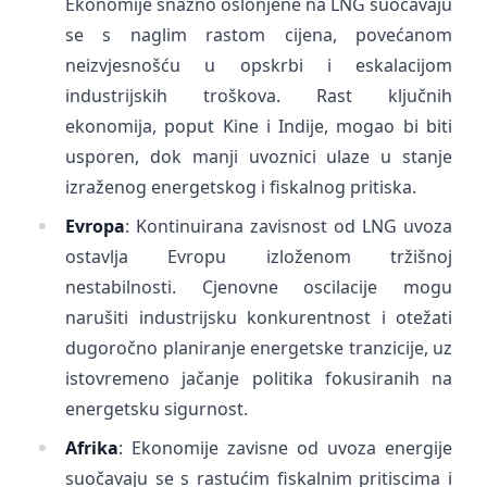
Ekonomije snažno oslonjene na LNG suočavaju
se s naglim rastom cijena, povećanom
neizvjesnošću u opskrbi i eskalacijom
industrijskih troškova. Rast ključnih
ekonomija, poput Kine i Indije, mogao bi biti
usporen, dok manji uvoznici ulaze u stanje
izraženog energetskog i fiskalnog pritiska.
Evropa
: Kontinuirana zavisnost od LNG uvoza
ostavlja Evropu izloženom tržišnoj
nestabilnosti. Cjenovne oscilacije mogu
narušiti industrijsku konkurentnost i otežati
dugoročno planiranje energetske tranzicije, uz
istovremeno jačanje politika fokusiranih na
energetsku sigurnost.
Afrika
: Ekonomije zavisne od uvoza energije
suočavaju se s rastućim fiskalnim pritiscima i