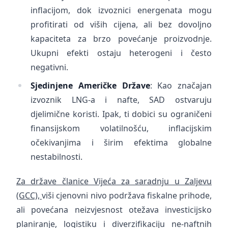
inflacijom, dok izvoznici energenata mogu
profitirati od viših cijena, ali bez dovoljno
kapaciteta za brzo povećanje proizvodnje.
Ukupni efekti ostaju heterogeni i često
negativni.
Sjedinjene Američke Države
: Kao značajan
izvoznik LNG-a i nafte, SAD ostvaruju
djelimične koristi. Ipak, ti dobici su ograničeni
finansijskom volatilnošću, inflacijskim
očekivanjima i širim efektima globalne
nestabilnosti.
Za države članice Vijeća za saradnju u Zaljevu
(GCC),
viši cjenovni nivo podržava fiskalne prihode,
ali povećana neizvjesnost otežava investicijsko
planiranje, logistiku i diverzifikaciju ne-naftnih