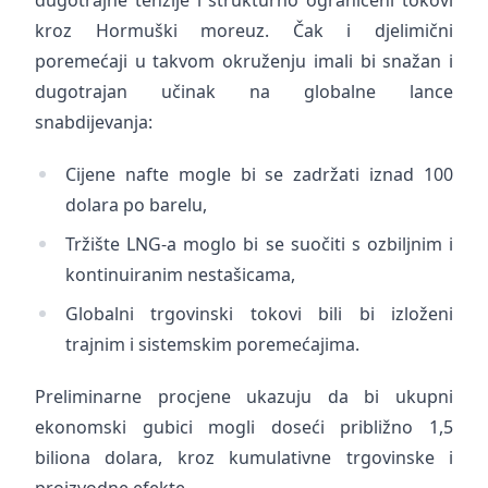
dugotrajne tenzije i strukturno ograničeni tokovi
kroz Hormuški moreuz. Čak i djelimični
poremećaji u takvom okruženju imali bi snažan i
dugotrajan učinak na globalne lance
snabdijevanja:
Cijene nafte mogle bi se zadržati iznad 100
dolara po barelu,
Tržište LNG-a moglo bi se suočiti s ozbiljnim i
kontinuiranim nestašicama,
Globalni trgovinski tokovi bili bi izloženi
trajnim i sistemskim poremećajima.
Preliminarne procjene ukazuju da bi ukupni
ekonomski gubici mogli doseći približno 1,5
biliona dolara, kroz kumulativne trgovinske i