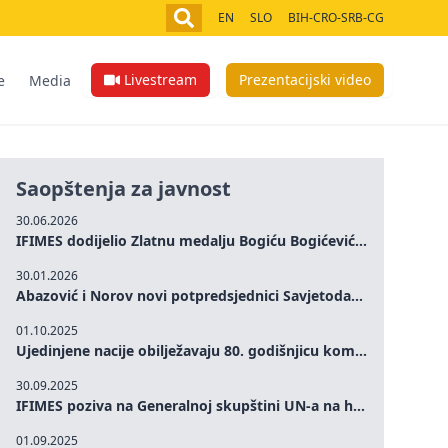
EN
SLO
BIH-CRO-SRB-CG
Livestream
Prezentacijski video
e
Media
Saopštenja za javnost
30.06.2026
IFIMES dodijelio Zlatnu medalju Bogiću Bogićeviću za izuzetan doprinos demokratskim vrijednostima i miru
30.01.2026
Abazović i Norov novi potpredsjednici Savjetodavnog odbora IFIMES-a
01.10.2025
Ujedinjene nacije obilježavaju 80. godišnjicu komemoracijom na visokom nivou: Eileen Dong predstavlja IFIMES u oblasti ženskog liderstva, unapređenja mira, pravde, rodne ravnopravnosti i održivog razvoja
30.09.2025
IFIMES poziva na Generalnoj skupštini UN-a na hitna ulaganja u mentalno zdravlje i sisteme njege proširene umjetnom inteligencijom
01.09.2025