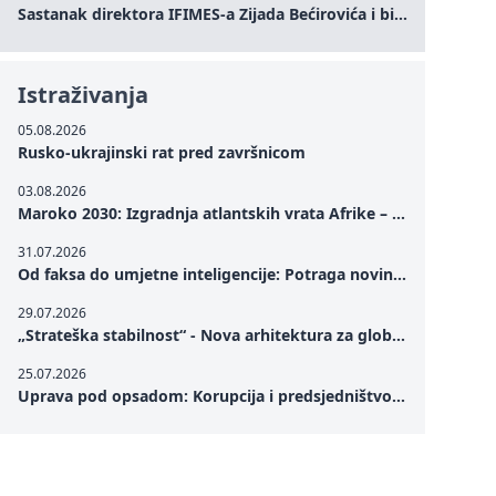
Sastanak direktora IFIMES-a Zijada Bećirovića i bivšeg premijera Crne Gore Dritana Abazovića
Istraživanja
05.08.2026
Rusko-ukrajinski rat pred završnicom
03.08.2026
Maroko 2030: Izgradnja atlantskih vrata Afrike – od Tangera u Mediteranu do novog geopolitičkog koridora
31.07.2026
Od faksa do umjetne inteligencije: Potraga novinarstva za istinom u digitalnom dobu
29.07.2026
„Strateška stabilnost“ - Nova arhitektura za globalnu saradnju
25.07.2026
Uprava pod opsadom: Korupcija i predsjedništvo Zelenskog – Kako unutrašnje ranjivosti testiraju političku otpornost Ukrajine u kritičnom trenutku rata