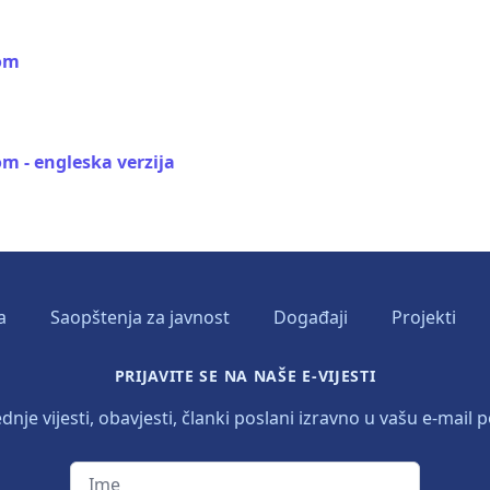
kom
m - engleska verzija
a
Saopštenja za javnost
Događaji
Projekti
PRIJAVITE SE NA NAŠE E-VIJESTI
dnje vijesti, obavjesti, članki poslani izravno u vašu e-mail p
Ime
Prezime
E-mail adresa
Jezik vijesti