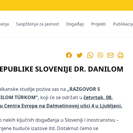
vanja
Saopštenja za javnost
Događaji
Projekti
Publikacij
Facebook
Twitter
WhatsApp
Viber
EPUBLIKE SLOVENIJE DR. DANILOM
alkanske studije poziva vas na
„RAZGOVOR S
NILOM
TÜRKOM“
,
koji će se održati u
četvrtak, 08.
 Centra Evropa na Dalmatinovoj ulici 4 u Ljubljani.
o nekih ključnih događanja u Sloveniji i inostranstvu –
, njene buduće izazove itd. Dotaknut ćemo se