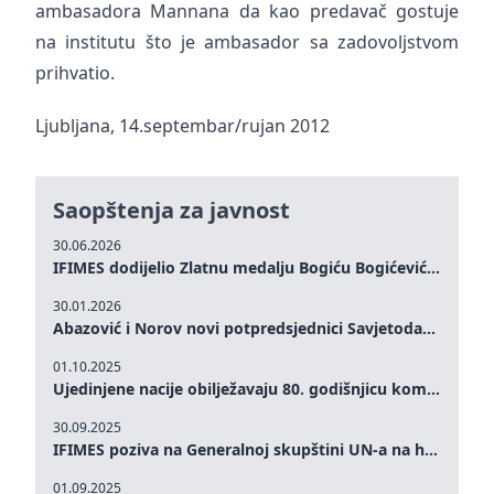
ambasadora Mannana da kao predavač gostuje
na institutu što je ambasador sa zadovoljstvom
prihvatio.
Ljubljana, 14.septembar/rujan 2012
Saopštenja za javnost
30.06.2026
IFIMES dodijelio Zlatnu medalju Bogiću Bogićeviću za izuzetan doprinos demokratskim vrijednostima i miru
30.01.2026
Abazović i Norov novi potpredsjednici Savjetodavnog odbora IFIMES-a
01.10.2025
Ujedinjene nacije obilježavaju 80. godišnjicu komemoracijom na visokom nivou: Eileen Dong predstavlja IFIMES u oblasti ženskog liderstva, unapređenja mira, pravde, rodne ravnopravnosti i održivog razvoja
30.09.2025
IFIMES poziva na Generalnoj skupštini UN-a na hitna ulaganja u mentalno zdravlje i sisteme njege proširene umjetnom inteligencijom
01.09.2025