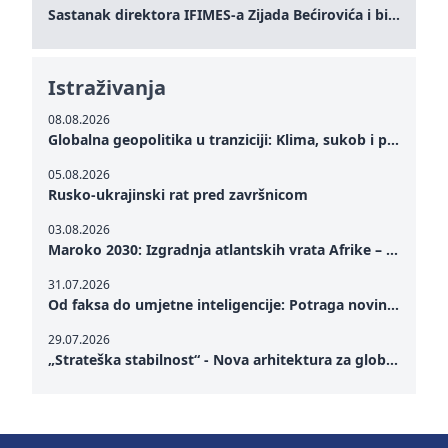
Sastanak direktora IFIMES-a Zijada Bećirovića i bivšeg premijera Crne Gore Dritana Abazovića
Istraživanja
08.08.2026
Globalna geopolitika u tranziciji: Klima, sukob i potraga za mirom
05.08.2026
Rusko-ukrajinski rat pred završnicom
03.08.2026
Maroko 2030: Izgradnja atlantskih vrata Afrike – od Tangera u Mediteranu do novog geopolitičkog koridora
31.07.2026
Od faksa do umjetne inteligencije: Potraga novinarstva za istinom u digitalnom dobu
29.07.2026
„Strateška stabilnost“ - Nova arhitektura za globalnu saradnju