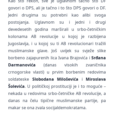
Kao što rekoh, sve je uglavnom tačno što DF
govori o DPS, ali je tačno i to što DPS govori o DF.
Jedni drugima su potrebni kao alibi svoga
postojanja. Uglavnom su i jedni i drugi
devedesetih godina marširali u srbo-četničkim
kolonama AB revolucije u kojoj je razbijena
Jugoslavija, i u kojoj su ti AB revolucionari tražili
muslimanske glave. Još uvijek su svježe slike
borbeno zajapurenih lica Ivana Brajovića i
Srđana
Darmanovića
(danas visokih zvaničnika
crnogorske vlasti) u prvim borbenim redovima
soldateske
Slobodana Miloševića
i
Miroslava
Šolevića
. U političkoj prostituciji je i to moguće –
nekada u redovima srbo-četničke AB revolucije, a
danas na čelu tipične muslimanske partije, pa
makar se ona zvala socijaldemokratama.