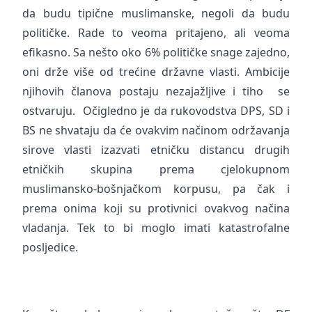
da budu tipične muslimanske, negoli da budu
političke. Rade to veoma pritajeno, ali veoma
efikasno. Sa nešto oko 6% političke snage zajedno,
oni drže više od trećine državne vlasti. Ambicije
njihovih članova postaju nezajažljive i tiho se
ostvaruju. Očigledno je da rukovodstva DPS, SD i
BS ne shvataju da će ovakvim načinom održavanja
sirove vlasti izazvati etničku distancu drugih
etničkih skupina prema cjelokupnom
muslimansko-bošnjačkom korpusu, pa čak i
prema onima koji su protivnici ovakvog načina
vladanja. Tek to bi moglo imati katastrofalne
posljedice.