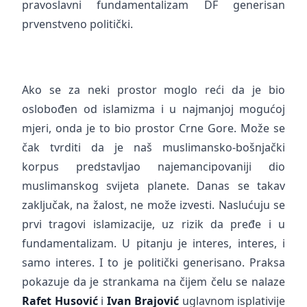
pravoslavni fundamentalizam DF generisan
prvenstveno politički.
Ako se za neki prostor moglo reći da je bio
oslobođen od islamizma i u najmanjoj mogućoj
mjeri, onda je to bio prostor Crne Gore. Može se
čak tvrditi da je naš muslimansko-bošnjački
korpus predstavljao najemancipovaniji dio
muslimanskog svijeta planete. Danas se takav
zaključak, na žalost, ne može izvesti. Naslućuju se
prvi tragovi islamizacije, uz rizik da pređe i u
fundamentalizam. U pitanju je interes, interes, i
samo interes. I to je politički generisano. Praksa
pokazuje da je strankama na čijem čelu se nalaze
Rafet Husović
i
Ivan Brajović
uglavnom isplativije