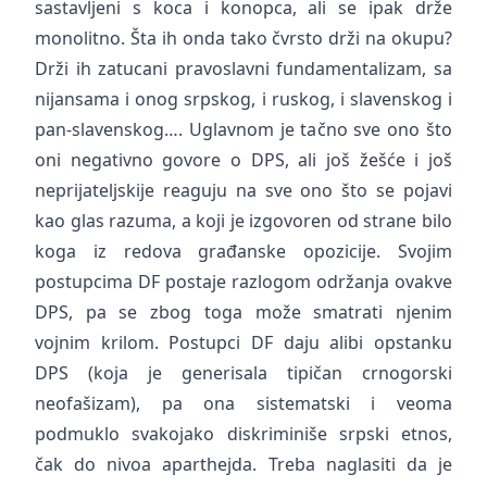
sastavljeni s koca i konopca, ali se ipak drže
monolitno. Šta ih onda tako čvrsto drži na okupu?
Drži ih zatucani pravoslavni fundamentalizam, sa
nijansama i onog srpskog, i ruskog, i slavenskog i
pan-slavenskog…. Uglavnom je tačno sve ono što
oni negativno govore o DPS, ali još žešće i još
neprijateljskije reaguju na sve ono što se pojavi
kao glas razuma, a koji je izgovoren od strane bilo
koga iz redova građanske opozicije. Svojim
postupcima DF postaje razlogom održanja ovakve
DPS, pa se zbog toga može smatrati njenim
vojnim krilom. Postupci DF daju alibi opstanku
DPS (koja je generisala tipičan crnogorski
neofašizam), pa ona sistematski i veoma
podmuklo svakojako diskriminiše srpski etnos,
čak do nivoa aparthejda. Treba naglasiti da je