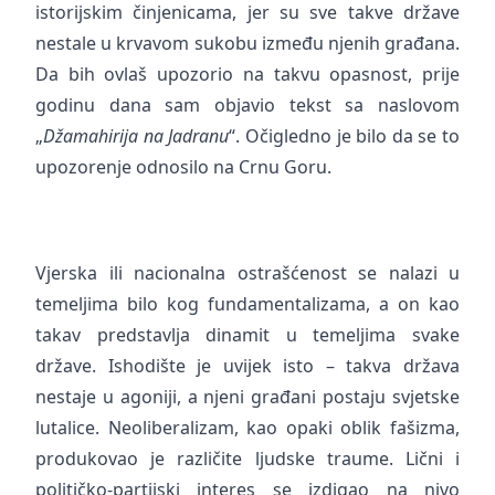
istorijskim činjenicama, jer su sve takve države
nestale u krvavom sukobu između njenih građana.
Da bih ovlaš upozorio na takvu opasnost, prije
godinu dana sam objavio tekst sa naslovom
„
Džamahirija na Jadranu
“. Očigledno je bilo da se to
upozorenje odnosilo na Crnu Goru.
Vjerska ili nacionalna ostrašćenost se nalazi u
temeljima bilo kog fundamentalizama, a on kao
takav predstavlja dinamit u temeljima svake
države. Ishodište je uvijek isto – takva država
nestaje u agoniji, a njeni građani postaju svjetske
lutalice. Neoliberalizam, kao opaki oblik fašizma,
produkovao je različite ljudske traume. Lični i
političko-partijski interes se izdigao na nivo