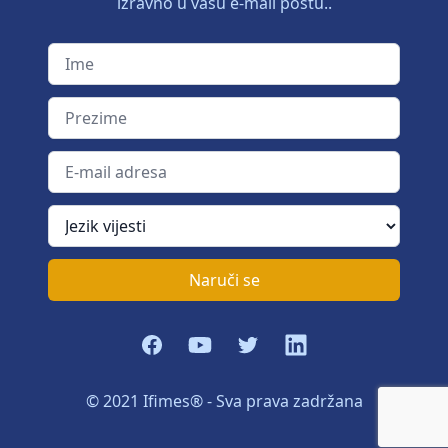
izravno u vašu e-mail poštu..
Ime
Prezime
E-mail adresa
Jezik vijesti
Naruči se
Facebook
YouTube
Twitter
LinkedIn
© 2021 Ifimes® - Sva prava zadržana