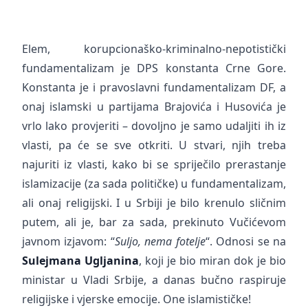
Elem, korupcionaško-kriminalno-nepotistički
fundamentalizam je DPS konstanta Crne Gore.
Konstanta je i pravoslavni fundamentalizam DF, a
onaj islamski u partijama Brajovića i Husovića je
vrlo lako provjeriti – dovoljno je samo udaljiti ih iz
vlasti, pa će se sve otkriti. U stvari, njih treba
najuriti iz vlasti, kako bi se spriječilo prerastanje
islamizacije (za sada političke) u fundamentalizam,
ali onaj religijski. I u Srbiji je bilo krenulo sličnim
putem, ali je, bar za sada, prekinuto Vučićevom
javnom izjavom: “
Suljo, nema fotelje
“. Odnosi se na
Sulejmana Ugljanina
, koji je bio miran dok je bio
ministar u Vladi Srbije, a danas bučno raspiruje
religijske i vjerske emocije. One islamističke!