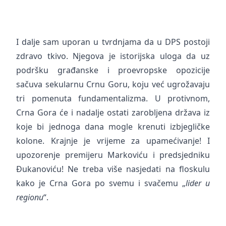
I dalje sam uporan u tvrdnjama da u DPS postoji
zdravo tkivo. Njegova je istorijska uloga da uz
podršku građanske i proevropske opozicije
sačuva sekularnu Crnu Goru, koju već ugrožavaju
tri pomenuta fundamentalizma. U protivnom,
Crna Gora će i nadalje ostati zarobljena država iz
koje bi jednoga dana mogle krenuti izbjegličke
kolone. Krajnje je vrijeme za upamećivanje! I
upozorenje premijeru Markoviću i predsjedniku
Đukanoviću! Ne treba više nasjedati na floskulu
kako je Crna Gora po svemu i svačemu „
lider u
regionu
“.