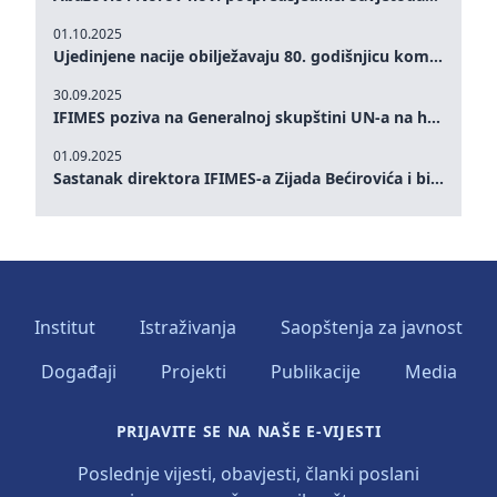
01.10.2025
Ujedinjene nacije obilježavaju 80. godišnjicu komemoracijom na visokom nivou: Eileen Dong predstavlja IFIMES u oblasti ženskog liderstva, unapređenja mira, pravde, rodne ravnopravnosti i održivog razvoja
30.09.2025
IFIMES poziva na Generalnoj skupštini UN-a na hitna ulaganja u mentalno zdravlje i sisteme njege proširene umjetnom inteligencijom
01.09.2025
Sastanak direktora IFIMES-a Zijada Bećirovića i bivšeg premijera Crne Gore Dritana Abazovića
Institut
Istraživanja
Saopštenja za javnost
Događaji
Projekti
Publikacije
Media
PRIJAVITE SE NA NAŠE E-VIJESTI
Poslednje vijesti, obavjesti, članki poslani