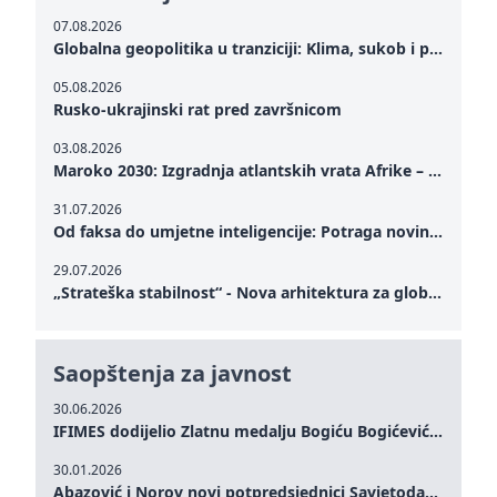
07.08.2026
Globalna geopolitika u tranziciji: Klima, sukob i potraga za mirom
05.08.2026
Rusko-ukrajinski rat pred završnicom
03.08.2026
Maroko 2030: Izgradnja atlantskih vrata Afrike – od Tangera u Mediteranu do novog geopolitičkog koridora
31.07.2026
Od faksa do umjetne inteligencije: Potraga novinarstva za istinom u digitalnom dobu
29.07.2026
„Strateška stabilnost“ - Nova arhitektura za globalnu saradnju
Saopštenja za javnost
30.06.2026
IFIMES dodijelio Zlatnu medalju Bogiću Bogićeviću za izuzetan doprinos demokratskim vrijednostima i miru
30.01.2026
Abazović i Norov novi potpredsjednici Savjetodavnog odbora IFIMES-a