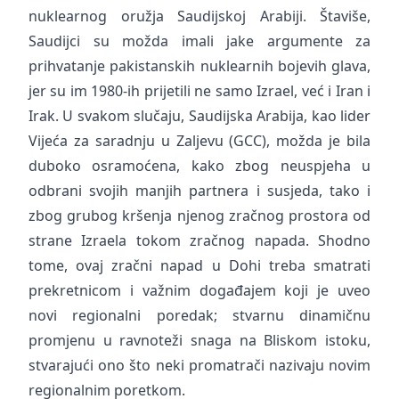
nuklearnog oružja Saudijskoj Arabiji. Štaviše,
Saudijci su možda imali jake argumente za
prihvatanje pakistanskih nuklearnih bojevih glava,
jer su im 1980-ih prijetili ne samo Izrael, već i Iran i
Irak. U svakom slučaju, Saudijska Arabija, kao lider
Vijeća za saradnju u Zaljevu (GCC), možda je bila
duboko osramoćena, kako zbog neuspjeha u
odbrani svojih manjih partnera i susjeda, tako i
zbog grubog kršenja njenog zračnog prostora od
strane Izraela tokom zračnog napada. Shodno
tome, ovaj zračni napad u Dohi treba smatrati
prekretnicom i važnim događajem koji je uveo
novi regionalni poredak; stvarnu dinamičnu
promjenu u ravnoteži snaga na Bliskom istoku,
stvarajući ono što neki promatrači nazivaju novim
regionalnim poretkom.