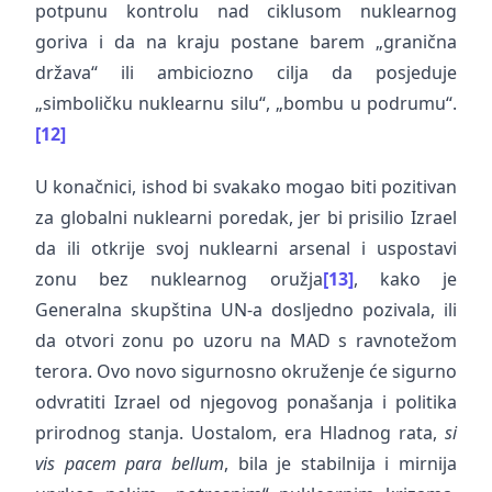
potpunu kontrolu nad ciklusom nuklearnog
goriva i da na kraju postane barem „granična
država“ ili ambiciozno cilja da posjeduje
„simboličku nuklearnu silu“, „bombu u podrumu“.
[12]
U konačnici, ishod bi svakako mogao biti pozitivan
za globalni nuklearni poredak, jer bi prisilio Izrael
da ili otkrije svoj nuklearni arsenal i uspostavi
zonu bez nuklearnog oružja
[13]
, kako je
Generalna skupština UN-a dosljedno pozivala, ili
da otvori zonu po uzoru na MAD s ravnotežom
terora. Ovo novo sigurnosno okruženje će sigurno
odvratiti Izrael od njegovog ponašanja i politika
prirodnog stanja. Uostalom, era Hladnog rata,
si
vis pacem para bellum
, bila je stabilnija i mirnija