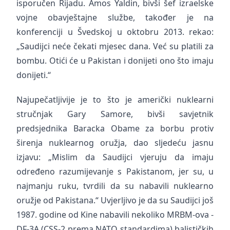
isporučen Rijadu. Amos Yaldin, bivši šef izraelske
vojne obavještajne službe, također je na
konferenciji u Švedskoj u oktobru 2013. rekao:
„Saudijci neće čekati mjesec dana. Već su platili za
bombu. Otići će u Pakistan i donijeti ono što imaju
donijeti.“
Najupečatljivije je to što je američki nuklearni
stručnjak Gary Samore, bivši savjetnik
predsjednika Baracka Obame za borbu protiv
širenja nuklearnog oružja, dao sljedeću jasnu
izjavu: „Mislim da Saudijci vjeruju da imaju
određeno razumijevanje s Pakistanom, jer su, u
najmanju ruku, tvrdili da su nabavili nuklearno
oružje od Pakistana.“ Uvjerljivo je da su Saudijci još
1987. godine od Kine nabavili nekoliko MRBM-ova -
DF-3A (CSS-2 prema NATO standardima) balističkih