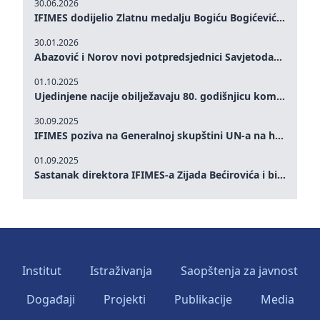
30.06.2026
IFIMES dodijelio Zlatnu medalju Bogiću Bogićeviću za izuzetan doprinos demokratskim vrijednostima i miru
30.01.2026
Abazović i Norov novi potpredsjednici Savjetodavnog odbora IFIMES-a
01.10.2025
Ujedinjene nacije obilježavaju 80. godišnjicu komemoracijom na visokom nivou: Eileen Dong predstavlja IFIMES u oblasti ženskog liderstva, unapređenja mira, pravde, rodne ravnopravnosti i održivog razvoja
30.09.2025
IFIMES poziva na Generalnoj skupštini UN-a na hitna ulaganja u mentalno zdravlje i sisteme njege proširene umjetnom inteligencijom
01.09.2025
Sastanak direktora IFIMES-a Zijada Bećirovića i bivšeg premijera Crne Gore Dritana Abazovića
Institut
Istraživanja
Saopštenja za javnost
Događaji
Projekti
Publikacije
Media