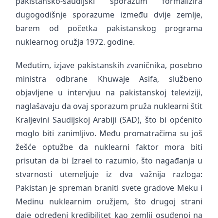
pakistansko-saudijski sporazum formalizira
dugogodišnje sporazume između dvije zemlje,
barem od početka pakistanskog programa
nuklearnog oružja 1972. godine.
Međutim, izjave pakistanskih zvaničnika, posebno
ministra odbrane Khuwaje Asifa, službeno
objavljene u intervjuu na pakistanskoj televiziji,
naglašavaju da ovaj sporazum pruža nuklearni štit
Kraljevini Saudijskoj Arabiji (SAD), što bi općenito
moglo biti zanimljivo. Među promatračima su još
žešće optužbe da nuklearni faktor mora biti
prisutan da bi Izrael to razumio, što nagađanja u
stvarnosti utemeljuje iz dva važnija razloga:
Pakistan je spreman braniti svete gradove Meku i
Medinu nuklearnim oružjem, što drugoj strani
daje određeni kredibilitet kao zemlji osuđenoj na