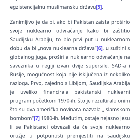
egzistencijalnu muslimansku državu
[5]
.
Zanimljivo je da bi, ako bi Pakistan zaista proširio
svoje nuklearno odvraćanje kako bi zaštitio
Saudijsku Arabiju, to bio prvi put u nuklearnom
dobu da bi „nova nuklearna država“
[6]
, u suštini s
globalnog juga, proširila nuklearno odvraćanje na
saveznika u regiji izvan dvije supersile, SAD-a i
Rusije, mogućnost koja nije isključena iz nekoliko
razloga. Prvo, zajedno s Libijom, Saudijska Arabija
je uveliko financirala pakistanski nuklearni
program početkom 1970-ih, što je rezultiralo onim
što su dva američka novinara nazvala „islamskom
bombom“
[7]
1980-ih. Međutim, ostaje nejasno jesu
li se Pakistanci obvezali da će svoje nuklearno
oružje u potpunosti premjestiti na saudijsku