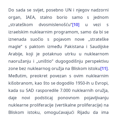
Do sada se svijet, posebno UN i njegov nadzorni
organ, IAEA, stalno borio samo s jednom
„strateškom dvosmislenošću“
[10]
u vezi s
izraelskim nuklearnim programom, samo da bi se
iznenada suočio s pojavom nove „strateške
magle“ s paktom između Pakistana i Saudijske
Arabije, koji je potaknuo utrku u nuklearnom
naoružanju i „uništio“ dugogodišnju perspektivu
zone bez nuklearnog oružja na Bliskom istoku
[11]
.
Međutim, preokret povezan s ovim nuklearnim
kišobranom, kao što se dogodilo 1950-ih u Evropi,
kada su SAD rasporedile 7.000 nuklearnih oružja,
daje novi podsticaj ponovnom pojavljivanju
nuklearne proliferacije (vertikalne proliferacije) na
Bliskom istoku, omogućavajući Rijadu da ima