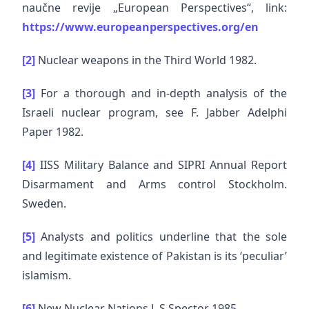
naučne revije „European Perspectives“, link:
https://www.europeanperspectives.org/en
[2]
Nuclear weapons in the Third World 1982.
[3]
For a thorough and in-depth analysis of the
Israeli nuclear program, see F. Jabber Adelphi
Paper 1982.
[4]
IISS Military Balance and SIPRI Annual Report
Disarmament and Arms control Stockholm.
Sweden.
[5]
Analysts and politics underline that the sole
and legitimate existence of Pakistan is its ‘peculiar’
islamism.
[6]
New Nuclear Nations L.S.Spector 1985.