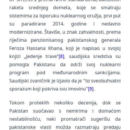
raketa srednjeg dometa, koje se smatraju
sistemima za isporuku nuklearnog oružja, prvi put
su paradirane 2014. godine i nedavno
modernizirane. Štaviše, u znak zahvalnosti, prema
riječima penzionisanog pakistanskog generala
Feroza Hassana Khana, koji je napisao u svojoj
knjizi „Jedenje trave“
[8]
, saudijska sredstva su
pomogla Pakistanu da održi svoj nuklearni
program pod međunarodnim sankcijama.
Saudijski zvaničnik je izjavio da je "to sveobuhvatni
sporazum koji pokriva svu imovinu"
[9]
.
Tokom proteklih nekoliko decenija, dok se
Pakistan suočavao s nemirima i domaćom
nestabilnošću, neki promatrači sugerišu da
pakistanske vlasti možda razmatraju predaju