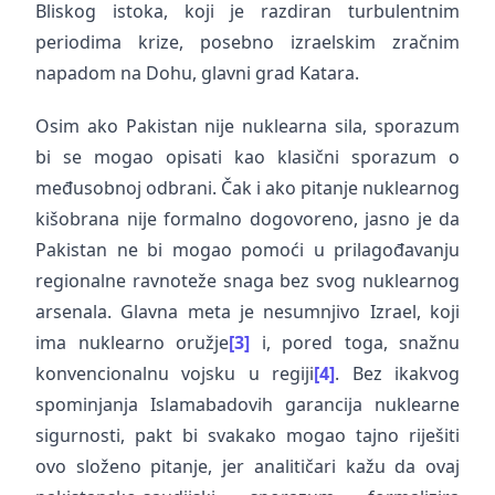
Bliskog istoka, koji je razdiran turbulentnim
periodima krize, posebno izraelskim zračnim
napadom na Dohu, glavni grad Katara.
Osim ako Pakistan nije nuklearna sila, sporazum
bi se mogao opisati kao klasični sporazum o
međusobnoj odbrani. Čak i ako pitanje nuklearnog
kišobrana nije formalno dogovoreno, jasno je da
Pakistan ne bi mogao pomoći u prilagođavanju
regionalne ravnoteže snaga bez svog nuklearnog
arsenala. Glavna meta je nesumnjivo Izrael, koji
ima nuklearno oružje
[3]
i, pored toga, snažnu
konvencionalnu vojsku u regiji
[4]
. Bez ikakvog
spominjanja Islamabadovih garancija nuklearne
sigurnosti, pakt bi svakako mogao tajno riješiti
ovo složeno pitanje, jer analitičari kažu da ovaj