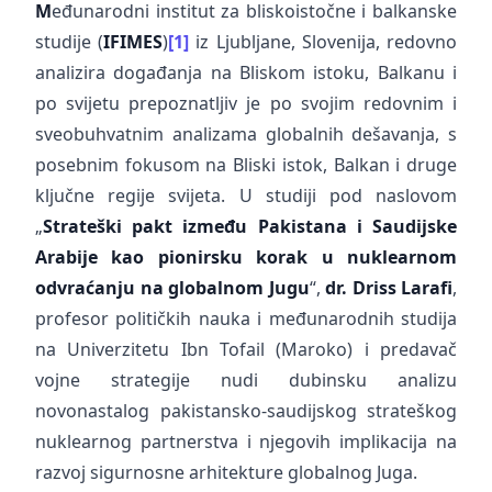
M
eđunarodni institut za bliskoistočne i balkanske
studije (
IFIMES
)
[1]
iz Ljubljane, Slovenija, redovno
analizira događanja na Bliskom istoku, Balkanu i
po svijetu prepoznatljiv je po svojim redovnim i
sveobuhvatnim analizama globalnih dešavanja, s
posebnim fokusom na Bliski istok, Balkan i druge
ključne regije svijeta. U studiji pod naslovom
„
Strateški pakt između Pakistana i Saudijske
Arabije kao pionirsku korak u nuklearnom
odvraćanju na globalnom Jugu
“,
dr. Driss Larafi
,
profesor političkih nauka i međunarodnih studija
na Univerzitetu Ibn Tofail (Maroko) i predavač
vojne strategije nudi dubinsku analizu
novonastalog pakistansko-saudijskog strateškog
nuklearnog partnerstva i njegovih implikacija na
razvoj sigurnosne arhitekture globalnog Juga.