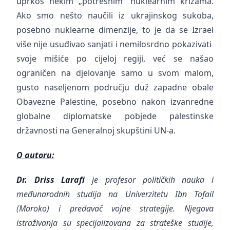
uprkos nekim „potresnim“ nuklearnim krizama.
Ako smo nešto naučili iz ukrajinskog sukoba,
posebno nuklearne dimenzije, to je da se Izrael
više nije usuđivao sanjati i nemilosrdno pokazivati ​​
svoje mišiće po cijeloj regiji, već se našao
ograničen na djelovanje samo u svom malom,
gusto naseljenom području duž zapadne obale
Obavezne Palestine, posebno nakon izvanredne
globalne diplomatske pobjede palestinske
državnosti na Generalnoj skupštini UN-a.
O autoru:
Dr. Driss Larafi
je profesor političkih nauka i
međunarodnih studija na Univerzitetu Ibn Tofail
(Maroko) i predavač vojne strategije. Njegova
istraživanja su specijalizovana za strateške studije,