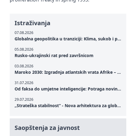
Istraživanja
07.08.2026
Globalna geopolitika u tranziciji: Klima, sukob i potraga za mirom
05.08.2026
Rusko-ukrajinski rat pred završnicom
03.08.2026
Maroko 2030: Izgradnja atlantskih vrata Afrike – od Tangera u Mediteranu do novog geopolitičkog koridora
31.07.2026
Od faksa do umjetne inteligencije: Potraga novinarstva za istinom u digitalnom dobu
29.07.2026
„Strateška stabilnost“ - Nova arhitektura za globalnu saradnju
Saopštenja za javnost