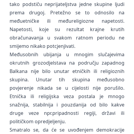
tako podstiču neprijateljstva jedne skupine ljudi
prema drugoj. Pretežno se to odnosilo na
međuetničke ili međureligiozne napetosti.
Napetosti, koje su rezultat krajne krutih
obračunavanja u svakom ratnom periodu ne
smijemo nikako potcjenjivati.
Međusobnih ubijanja u mnogim slučajevima
okrutnih grozodjelstava na području zapadnog
Balkana nije bilo unutar etničkih ili religioznih
skupina. Unutar tih skupina međusobno
povjerenje nikada se u cijelosti nije porušilo.
Etnička ili religijska veza postala je mnogo
snažnija, stabilnija i pouzdanija od bilo kakve
druge veze npr.pripadnosti regiji, državi ili
političkom opredjeljenju.
Smatralo se, da će se uvođenjem demokracije