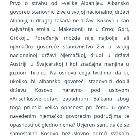
Prvo o strahu od »velike Albanije«. Albansko
govoreći stanovnici žive u svojoj nacionalnoj državi
Albaniji, u drugoj zasada ne-državi Kosovo i kao
najvažnija etnija u Makedoniji te u Crnoj Gori,
Grčkoj... Poređenje možda nije najbolje, ali
njemačko govoreće stanovništvo živi u svojoj
nacionalnoj državi Njemačkoj, drugi u državi
Austriji, u Švajcarskoj i kot značajna manjina u
južnom Tirolu... Na osnovu čega tvrdimo, da bi,
ukoliko bi albansko govoreći stanovnici dobili
državu Kosovo, naravno pod uslovom
»Anschlussverbota«, zapadnom Balkanu zbog
toga prijetila velika opasnost pri čemu u gore
navedenim njemačko govorećim područjima te
opasnosti očigledno nema? Uvjeren sam, da će se
samostalno Kosovo bezuslovno odreći svakom