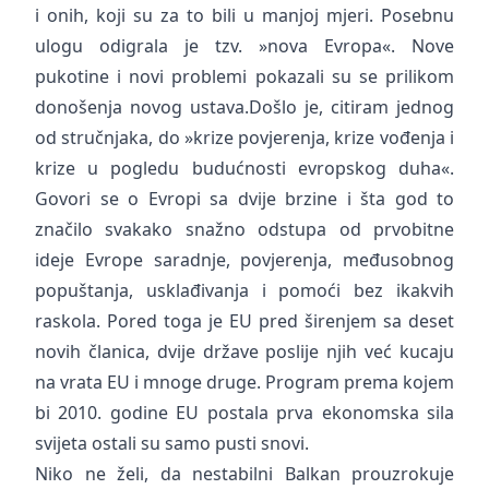
i onih, koji su za to bili u manjoj mjeri. Posebnu
ulogu odigrala je tzv. »nova Evropa«. Nove
pukotine i novi problemi pokazali su se prilikom
donošenja novog ustava.Došlo je, citiram jednog
od stručnjaka, do »krize povjerenja, krize vođenja i
krize u pogledu budućnosti evropskog duha«.
Govori se o Evropi sa dvije brzine i šta god to
značilo svakako snažno odstupa od prvobitne
ideje Evrope saradnje, povjerenja, međusobnog
popuštanja, usklađivanja i pomoći bez ikakvih
raskola. Pored toga je EU pred širenjem sa deset
novih članica, dvije države poslije njih već kucaju
na vrata EU i mnoge druge. Program prema kojem
bi 2010. godine EU postala prva ekonomska sila
svijeta ostali su samo pusti snovi.
Niko ne želi, da nestabilni Balkan prouzrokuje