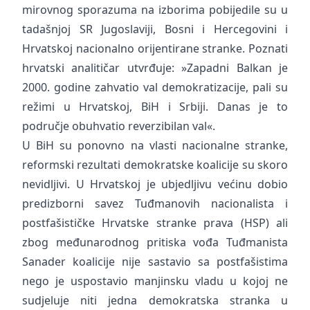
mirovnog sporazuma na izborima pobijedile su u
tadašnjoj SR Jugoslaviji, Bosni i Hercegovini i
Hrvatskoj nacionalno orijentirane stranke. Poznati
hrvatski analitičar utvrđuje: »Zapadni Balkan je
2000. godine zahvatio val demokratizacije, pali su
režimi u Hrvatskoj, BiH i Srbiji. Danas je to
područje obuhvatio reverzibilan val«.
U BiH su ponovno na vlasti nacionalne stranke,
reformski rezultati demokratske koalicije su skoro
nevidljivi. U Hrvatskoj je ubjedljivu većinu dobio
predizborni savez Tuđmanovih nacionalista i
postfašističke Hrvatske stranke prava (HSP) ali
zbog međunarodnog pritiska vođa Tuđmanista
Sanader koalicije nije sastavio sa postfašistima
nego je uspostavio manjinsku vladu u kojoj ne
sudjeluje niti jedna demokratska stranka u