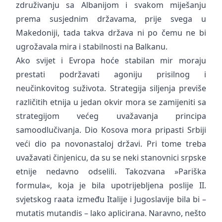
združivanju sa Albanijom i svakom miješanju
prema susjednim državama, prije svega u
Makedoniji, tada takva država ni po čemu ne bi
ugrožavala mira i stabilnosti na Balkanu.
Ako svijet i Evropa hoće stabilan mir moraju
prestati podržavati agoniju prisilnog i
neučinkovitog suživota. Strategija siljenja previše
različitih etnija u jedan okvir mora se zamijeniti sa
strategijom većeg uvažavanja principa
samoodlučivanja. Dio Kosova mora pripasti Srbiji
veći dio pa novonastaloj državi. Pri tome treba
uvažavati činjenicu, da su se neki stanovnici srpske
etnije nedavno odselili. Takozvana »Pariška
formula«, koja je bila upotrijebljena poslije II.
svjetskog raata između Italije i Jugoslavije bila bi –
mutatis mutandis – lako aplicirana. Naravno, nešto