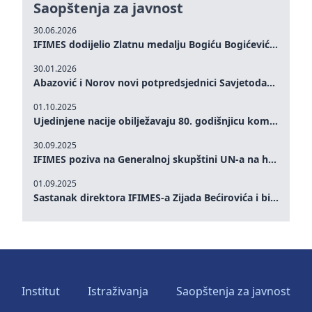
Saopštenja za javnost
30.06.2026
IFIMES dodijelio Zlatnu medalju Bogiću Bogićeviću za izuzetan doprinos demokratskim vrijednostima i miru
30.01.2026
Abazović i Norov novi potpredsjednici Savjetodavnog odbora IFIMES-a
01.10.2025
Ujedinjene nacije obilježavaju 80. godišnjicu komemoracijom na visokom nivou: Eileen Dong predstavlja IFIMES u oblasti ženskog liderstva, unapređenja mira, pravde, rodne ravnopravnosti i održivog razvoja
30.09.2025
IFIMES poziva na Generalnoj skupštini UN-a na hitna ulaganja u mentalno zdravlje i sisteme njege proširene umjetnom inteligencijom
01.09.2025
Sastanak direktora IFIMES-a Zijada Bećirovića i bivšeg premijera Crne Gore Dritana Abazovića
Institut
Istraživanja
Saopštenja za javnost