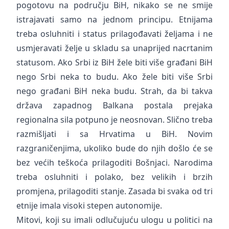
pogotovu na području BiH, nikako se ne smije
istrajavati samo na jednom principu. Etnijama
treba osluhniti i status prilagođavati željama i ne
usmjeravati želje u skladu sa unaprijed nacrtanim
statusom. Ako Srbi iz BiH žele biti više građani BiH
nego Srbi neka to budu. Ako žele biti više Srbi
nego građani BiH neka budu. Strah, da bi takva
država zapadnog Balkana postala prejaka
regionalna sila potpuno je neosnovan. Slično treba
razmišljati i sa Hrvatima u BiH. Novim
razgraničenjima, ukoliko bude do njih došlo će se
bez većih teškoća prilagoditi Bošnjaci. Narodima
treba osluhniti i polako, bez velikih i brzih
promjena, prilagoditi stanje. Zasada bi svaka od tri
etnije imala visoki stepen autonomije.
Mitovi, koji su imali odlučujuću ulogu u politici na