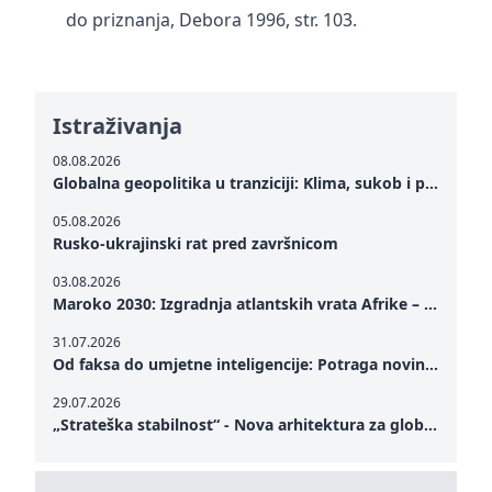
do priznanja, Debora 1996, str. 103.
Istraživanja
08.08.2026
Globalna geopolitika u tranziciji: Klima, sukob i potraga za mirom
05.08.2026
Rusko-ukrajinski rat pred završnicom
03.08.2026
Maroko 2030: Izgradnja atlantskih vrata Afrike – od Tangera u Mediteranu do novog geopolitičkog koridora
31.07.2026
Od faksa do umjetne inteligencije: Potraga novinarstva za istinom u digitalnom dobu
29.07.2026
„Strateška stabilnost“ - Nova arhitektura za globalnu saradnju