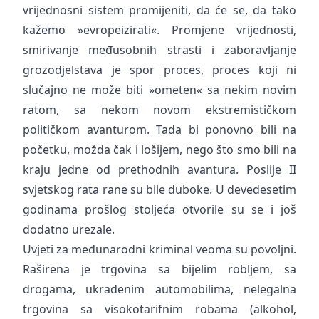
vrijednosni sistem promijeniti, da će se, da tako
kažemo »evropeizirati«. Promjene vrijednosti,
smirivanje međusobnih strasti i zaboravljanje
grozodjelstava je spor proces, proces koji ni
slučajno ne može biti »ometen« sa nekim novim
ratom, sa nekom novom ekstremističkom
političkom avanturom. Tada bi ponovno bili na
početku, možda čak i lošijem, nego što smo bili na
kraju jedne od prethodnih avantura. Poslije II
svjetskog rata rane su bile duboke. U devedesetim
godinama prošlog stoljeća otvorile su se i još
dodatno urezale.
Uvjeti za međunarodni kriminal veoma su povoljni.
Raširena je trgovina sa bijelim robljem, sa
drogama, ukradenim automobilima, nelegalna
trgovina sa visokotarifnim robama (alkohol,