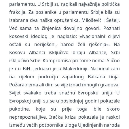
parlamentu. U Srbiji su radikali najvažnija politička
frakcija. Za poslanike u parlamentu Srbije bila su
izabrana dva haška optuženika, Milošević i Šešelj.
Već sama ta činjenica dovoljno govori. Poznati
kosovski ideolog je naglasio: »Nacionalni ciljevi
ostali su neriješeni, narod želi rješenja«. Na
Kosovu Albanci isključivo biraju Albance, Srbi
isključivo Srbe. Kompromisa pri tome nema. Slično
je i u BiH. Jednako je u Makedoniji. Nacionalizam
na cijelom području zapadnog Balkana tinja.
Požara nema ali dim se vije iznad mnogih gradova.
Svijet svakako treba snažnu Evropsku uniju. U
Evropskoj uniji su se u poslednjoj godini pokazale
pukotine, koje su prije toga bile skoro
neprepoznatljive. Iračka kriza pokazala je raskol
između većih potpornika uloge Ujedinjenih naroda