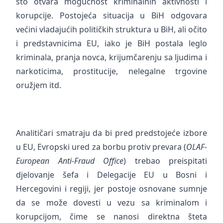
što otvara mogućnost kriminalnih aktivnosti i
korupcije. Postojeća situacija u BiH odgovara
većini vladajućih političkih struktura u BiH, ali očito
i predstavnicima EU, iako je BiH postala leglo
kriminala, pranja novca, krijumčarenju sa ljudima i
narkoticima, prostitucije, nelegalne trgovine
oružjem itd.
Analitičari smatraju da bi pred predstojeće izbore
u EU, Evropski ured za borbu protiv prevara (
OLAF-
European Anti-Fraud Office
) trebao preispitati
djelovanje šefa i Delegacije EU u Bosni i
Hercegovini i regiji, jer postoje osnovane sumnje
da se može dovesti u vezu sa kriminalom i
korupcijom, čime se nanosi direktna šteta