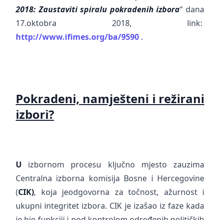
2018: Zaustaviti spiralu pokradenih izbora
“ dana
17.oktobra 2018, link:
http://www.ifimes.org/ba/9590
.
Pokradeni, namješteni i režirani
izbori?
U
izbornom procesu ključno mjesto zauzima
Centralna izborna komisija Bosne i Hercegovine
(
CIK)
, koja jeodgovorna za točnost, ažurnost i
ukupni integritet izbora. CIK je izašao iz faze kada
je bio funkciji i pod kontrolom određenih političkih