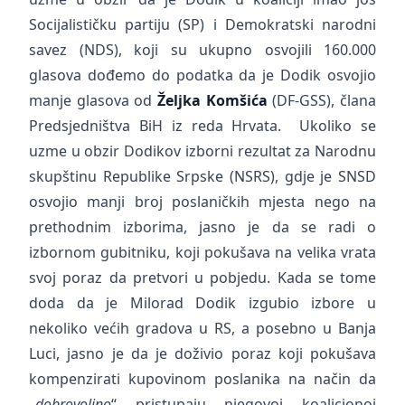
Socijalističku partiju (SP) i Demokratski narodni
savez (NDS), koji su ukupno osvojili 160.000
glasova dođemo do podatka da je Dodik osvojio
manje glasova od
Željka Komšića
(DF-GSS), člana
Predsjedništva BiH iz reda Hrvata. Ukoliko se
uzme u obzir Dodikov izborni rezultat za Narodnu
skupštinu Republike Srpske (NSRS), gdje je SNSD
osvojio manji broj poslaničkih mjesta nego na
prethodnim izborima, jasno je da se radi o
izbornom gubitniku, koji pokušava na velika vrata
svoj poraz da pretvori u pobjedu. Kada se tome
doda da je Milorad Dodik izgubio izbore u
nekoliko većih gradova u RS, a posebno u Banja
Luci, jasno je da je doživio poraz koji pokušava
kompenzirati kupovinom poslanika na način da
„
dobrovoljno
“ pristupaju njegovoj koalicionoj