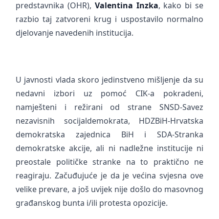
predstavnika (OHR),
Valentina Inzka
, kako bi se
razbio taj zatvoreni krug i uspostavilo normalno
djelovanje navedenih institucija.
U javnosti vlada skoro jedinstveno mišljenje da su
nedavni izbori uz pomoć CIK-a pokradeni,
namješteni i režirani od strane SNSD-Savez
nezavisnih socijaldemokrata, HDZBiH-Hrvatska
demokratska zajednica BiH i SDA-Stranka
demokratske akcije, ali ni nadležne institucije ni
preostale političke stranke na to praktično ne
reagiraju. Začuđujuće je da je većina svjesna ove
velike prevare, a još uvijek nije došlo do masovnog
građanskog bunta i/ili protesta opozicije.