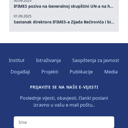
30.09.2025
IFIMES poziva na Generalnoj skupštini UN-a na hitna ulaganja u mentalno zdravlje i sisteme njege proširene umjetnom inteligencijom
01.09.2025
Sastanak direktora IFIMES-a Zijada Bećirovića i bivšeg premijera Crne Gore Dritana Abazovića
Institut
Istraživanja
Saopštenja za javnost
Događaji
Projekti
Publikacije
Media
PRIJAVITE SE NA NAŠE E-VIJESTI
Poslednje vijesti, obavjesti, članki poslani
izravno u vašu e-mail poštu..
Ime