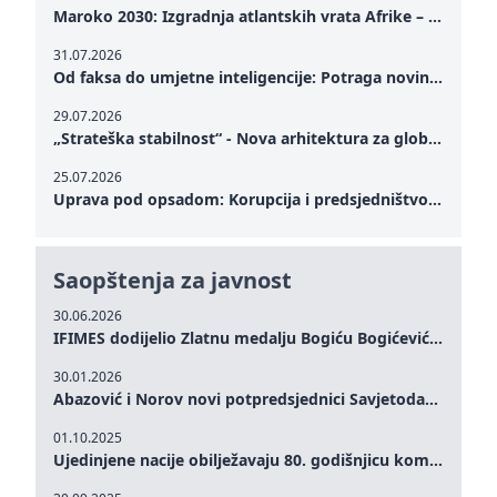
Maroko 2030: Izgradnja atlantskih vrata Afrike – od Tangera u Mediteranu do novog geopolitičkog koridora
31.07.2026
Od faksa do umjetne inteligencije: Potraga novinarstva za istinom u digitalnom dobu
29.07.2026
„Strateška stabilnost“ - Nova arhitektura za globalnu saradnju
25.07.2026
Uprava pod opsadom: Korupcija i predsjedništvo Zelenskog – Kako unutrašnje ranjivosti testiraju političku otpornost Ukrajine u kritičnom trenutku rata
Saopštenja za javnost
30.06.2026
IFIMES dodijelio Zlatnu medalju Bogiću Bogićeviću za izuzetan doprinos demokratskim vrijednostima i miru
30.01.2026
Abazović i Norov novi potpredsjednici Savjetodavnog odbora IFIMES-a
01.10.2025
Ujedinjene nacije obilježavaju 80. godišnjicu komemoracijom na visokom nivou: Eileen Dong predstavlja IFIMES u oblasti ženskog liderstva, unapređenja mira, pravde, rodne ravnopravnosti i održivog razvoja