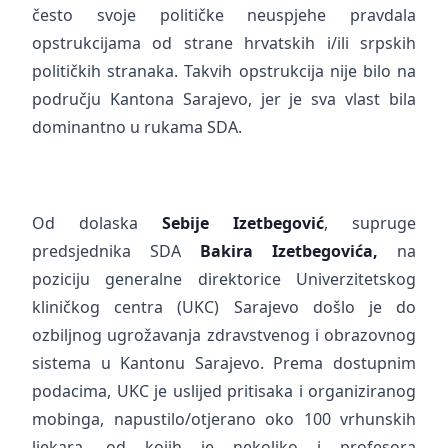
često svoje političke neuspjehe pravdala
opstrukcijama od strane hrvatskih i/ili srpskih
političkih stranaka. Takvih opstrukcija nije bilo na
području Kantona Sarajevo, jer je sva vlast bila
dominantno u rukama SDA.
Od dolaska
Sebije Izetbegović
, supruge
predsjednika SDA
Bakira Izetbegovića,
na
poziciju generalne direktorice Univerzitetskog
kliničkog centra (UKC) Sarajevo došlo je do
ozbiljnog ugrožavanja zdravstvenog i obrazovnog
sistema u Kantonu Sarajevo. Prema dostupnim
podacima, UKC je uslijed pritisaka i organiziranog
mobinga, napustilo/otjerano oko 100 vrhunskih
ljekara, od kojih je nekoliko i profesora