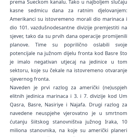
prema Sueckom kanalu. Tako u najboljem slučaju
kasne sedmicu dana za ratnim djelovanjem:
Amerikanci su istovremeno morali dio marinaca i
dio 101. vazdušnodesantne divizije premjestiti na
sjever, tako da su prvih dana operacije promijenili
planove. Time su poprilično oslabili svoje
potencijale na južnom dijelu fronta kod Basre što
je imalo negativan utjecaj na jedinice u tom
sektoru, koje su čekale na istovremeno otvaranje
sjevernog fronta.
Naveden je prvi razlog za američki (ne)uspjeh
elitnih jedinica marinaca i 3. i 7. divizije kod Um
Qasra, Basre, Nasiriye i Najafa. Drugi razlog za
navedene neuspjehe vjerovatno je u smrtnom
ćutanju šiitskog stanovništva južnog Iraka, 10
miliona stanovnika, na koje su američki planeri