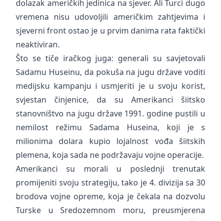
dolazak američkih jedinica na sjever. Ali Turci dugo
vremena nisu udovoljili američkim zahtjevima i
sjeverni front ostao je u prvim danima rata faktički
neaktiviran.
Što se tiče iračkog juga: generali su savjetovali
Sadamu Huseinu, da pokuša na jugu države voditi
medijsku kampanju i usmjeriti je u svoju korist,
svjestan činjenice, da su Amerikanci šiitsko
stanovništvo na jugu države 1991. godine pustili u
nemilost režimu Sadama Huseina, koji je s
milionima dolara kupio lojalnost vođa šiitskih
plemena, koja sada ne podržavaju vojne operacije.
Amerikanci su morali u poslednji trenutak
promijeniti svoju strategiju, tako je 4. divizija sa 30
brodova vojne opreme, koja je čekala na dozvolu
Turske u Sredozemnom moru, preusmjerena