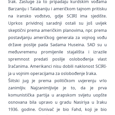
Irak. Zasluge za to pripadaju kurdskim vođama
Barzaniju i Talabaniju i američkom tajnom pritisku
na iransko vođstvo, gdje SCIRI ima sjedište.
Uprkos prividnoj saradnji ostali su još uvijek
skeptični prema američkim planovima, npr. prema
postavljanju američkog generala za vojnog vođu
države poslije pada Sadama Huseina. SAD su u
međuvremenu promijenile stajališta i izrazile
spremnost predati poslije oslobođenja vlast
Iračanima. Amerikanci nisu dobili naklonost SCIRI-
ja u vojnim operacijama za oslobođenje Iraka.
Šiitski jug je prema političkom uvjerenju vrlo
zanimljiv. Najzanimljivije je to, da je prva
komunistička partija u arapskom svijetu uopšte
osnovana bila upravo u gradu Nasiriya u Iraku
1936. godine. Osnivač je bio Fahd, koji je bio