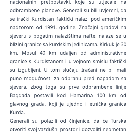
nacionalnih pretpostavki, koje su utjecale na
odbrambene planove. Generali su bili uvjereni, da
se irački Kurdistan faktički nalazi pod američkim
nadzorom od 1991. godine. Značajni gradovi na
sjeveru s bogatim nalazištima nafte, nalaze se u
blizini granice sa kurdskim jedinicama. Kirkuk je 30
km, Mosul 40 km udaljen od administrativne
granice s Kurdistanom i u vojnom smislu faktički
su izgubljeni. U tom slučaju Iračani ne bi imali
puno mogućnosti za odbranu pred napadom sa
sjevera, zbog toga su prve odbrambene linije
Bagdada postavili kod Hamarina 100 km od
glavnog grada, koji je ujedno i etnička granica
Kurda.
Generali su polazili od činjenice, da će Turska
otvoriti svoj vazdušni prostor i dozvoliti neometan