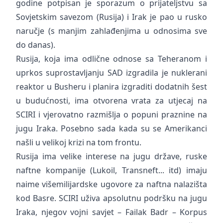
godine potpisan je sporazum o prijateljstvu sa
Sovjetskim savezom (Rusija) i Irak je pao u rusko
naručje (s manjim zahlađenjima u odnosima sve
do danas).
Rusija, koja ima odlične odnose sa Teheranom i
uprkos suprostavljanju SAD izgradila je nuklerani
reaktor u Busheru i planira izgraditi dodatnih šest
u budućnosti, ima otvorena vrata za utjecaj na
SCIRI i vjerovatno razmišlja o popuni praznine na
jugu Iraka. Posebno sada kada su se Amerikanci
našli u velikoj krizi na tom frontu.
Rusija ima velike interese na jugu države, ruske
naftne kompanije (Lukoil, Transneft... itd) imaju
naime višemilijardske ugovore za naftna nalazišta
kod Basre. SCIRI uživa apsolutnu podršku na jugu
Iraka, njegov vojni savjet – Failak Badr – Korpus