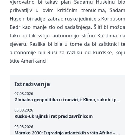
Vjerovatno bi takav plan Sadamu Huseinu bio
prihvatljiv u ovim kritičnim trenucima, Sadam
Husein bi radije izabrao ruske jedinice s Korpusom
Bedr kao manje zlo od sadašnjega. Šiiti bi možda
tako dobili svoju autonomiju sličnu Kurdima na
sjeveru. Razlika bi bila u tome da bi zaštitnici te
autonomije bili Rusi za razliku od kurdske, koju
štite Amerikanci.
Istraživanja
07.08.2026
Globalna geopolitika u tranziciji: Klima, sukob i potraga za mirom
05.08.2026
Rusko-ukrajinski rat pred završnicom
03.08.2026
Maroko 2030: Izgradnja atlantskih vrata Afrike – od Tangera u Mediteranu do novog geopolitičkog koridora