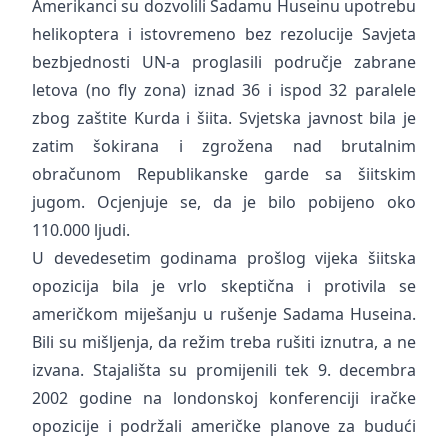
Amerikanci su dozvolili Sadamu Huseinu upotrebu
helikoptera i istovremeno bez rezolucije Savjeta
bezbjednosti UN-a proglasili područje zabrane
letova (no fly zona) iznad 36 i ispod 32 paralele
zbog zaštite Kurda i šiita. Svjetska javnost bila je
zatim šokirana i zgrožena nad brutalnim
obračunom Republikanske garde sa šiitskim
jugom. Ocjenjuje se, da je bilo pobijeno oko
110.000 ljudi.
U devedesetim godinama prošlog vijeka šiitska
opozicija bila je vrlo skeptična i protivila se
američkom miješanju u rušenje Sadama Huseina.
Bili su mišljenja, da režim treba rušiti iznutra, a ne
izvana. Stajališta su promijenili tek 9. decembra
2002 godine na londonskoj konferenciji iračke
opozicije i podržali američke planove za budući