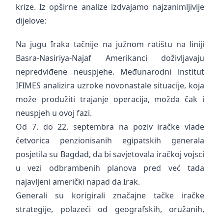
krize. Iz opširne analize izdvajamo najzanimljivije
dijelove:
Na jugu Iraka tačnije na južnom ratištu na liniji
Basra-Nasiriya-Najaf Amerikanci doživljavaju
nepredviđene neuspjehe. Međunarodni institut
IFIMES analizira uzroke novonastale situacije, koja
može produžiti trajanje operacija, možda čak i
neuspjeh u ovoj fazi.
Od 7. do 22. septembra na poziv iračke vlade
četvorica penzionisanih egipatskih generala
posjetila su Bagdad, da bi savjetovala iračkoj vojsci
u vezi odbrambenih planova pred već tada
najavljeni američki napad da Irak.
Generali su korigirali značajne tačke iračke
strategije, polazeći od geografskih, oružanih,