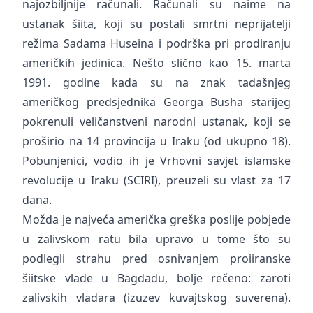
najozbiljnije računali. Računali su naime na
ustanak šiita, koji su postali smrtni neprijatelji
režima Sadama Huseina i podrška pri prodiranju
američkih jedinica. Nešto slično kao 15. marta
1991. godine kada su na znak tadašnjeg
američkog predsjednika Georga Busha starijeg
pokrenuli veličanstveni narodni ustanak, koji se
proširio na 14 provincija u Iraku (od ukupno 18).
Pobunjenici, vodio ih je Vrhovni savjet islamske
revolucije u Iraku (SCIRI), preuzeli su vlast za 17
dana.
Možda je najveća američka greška poslije pobjede
u zalivskom ratu bila upravo u tome što su
podlegli strahu pred osnivanjem proiiranske
šiitske vlade u Bagdadu, bolje rečeno: zaroti
zalivskih vladara (izuzev kuvajtskog suverena).