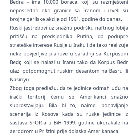
Bedra – ima 10.000 boraca, koji su razmješteni
neposredno oko granice sa Iranom i izveli su
brojne gerilske akcije od 1991. godine do danas.
Ruski jastrebovi uz snažnu podršku naftnog lobija
pritišću na predsjednika Putina, da podupre
strateške interese Rusije u Iraku i da tako realizuje
neke povjerljive planove u saradnji sa Korpusom
Bedr, koji se nalazi u Iranu tako da Korpus Bedr
ulazi potpomognut ruskim desantom na Basru ili
Nasiriyu.
Zbog toga predlažu, da te jedinice odmah uđu na
irački teritorij čemu se Amerikanci snažno
suprostavljaju. Bila bi to, naime, ponavljanje
scenarija iz Kosova kada su ruske jedinice iz
sastava SFOR-a u BiH 1999. godine ukorakale na
aerodrom u Prištini prije dolaska Amerikanaca.