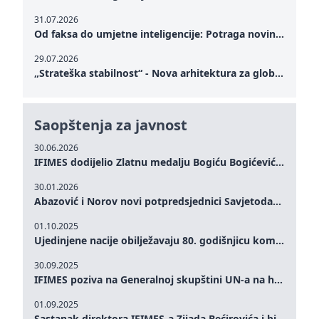
31.07.2026
Od faksa do umjetne inteligencije: Potraga novinarstva za istinom u digitalnom dobu
29.07.2026
„Strateška stabilnost“ - Nova arhitektura za globalnu saradnju
Saopštenja za javnost
30.06.2026
IFIMES dodijelio Zlatnu medalju Bogiću Bogićeviću za izuzetan doprinos demokratskim vrijednostima i miru
30.01.2026
Abazović i Norov novi potpredsjednici Savjetodavnog odbora IFIMES-a
01.10.2025
Ujedinjene nacije obilježavaju 80. godišnjicu komemoracijom na visokom nivou: Eileen Dong predstavlja IFIMES u oblasti ženskog liderstva, unapređenja mira, pravde, rodne ravnopravnosti i održivog razvoja
30.09.2025
IFIMES poziva na Generalnoj skupštini UN-a na hitna ulaganja u mentalno zdravlje i sisteme njege proširene umjetnom inteligencijom
01.09.2025
Sastanak direktora IFIMES-a Zijada Bećirovića i bivšeg premijera Crne Gore Dritana Abazovića