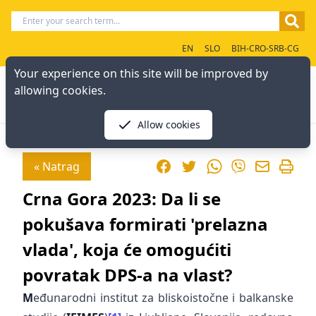
EN
SLO
BIH-CRO-SRB-CG
Your experience on this site will be improved by
allowing cookies.
Allow cookies
Facebook
Twitter
WhatsApp
« Natrag
Viber
Crna Gora 2023: Da li se
pokušava formirati 'prelazna
vlada', koja će omogućiti
povratak DPS-a na vlast?
M
eđunarodni institut za bliskoistočne i balkanske