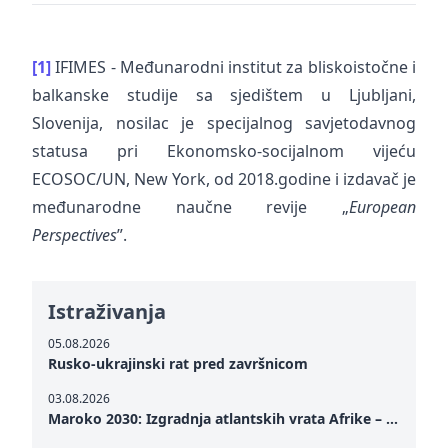
[1]
IFIMES - Međunarodni institut za bliskoistočne i
balkanske studije sa sjedištem u Ljubljani,
Slovenija, nosilac je specijalnog savjetodavnog
statusa pri Ekonomsko-socijalnom vijeću
ECOSOC/UN, New York, od 2018.godine i izdavač je
međunarodne naučne revije „
European
Perspectives
”.
Istraživanja
05.08.2026
Rusko-ukrajinski rat pred završnicom
03.08.2026
Maroko 2030: Izgradnja atlantskih vrata Afrike – od Tangera u Mediteranu do novog geopolitičkog koridora