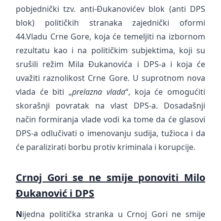
pobjednički tzv. anti-Đukanovićev blok (anti DPS
blok) političkih stranaka zajednički oformi
44.Vladu Crne Gore, koja će temeljiti na izbornom
rezultatu kao i na političkim subjektima, koji su
srušili režim Mila Đukanovića i DPS-a i koja će
uvažiti raznolikost Crne Gore. U suprotnom nova
vlada će biti „
prelazna vlada
“, koja će omogućiti
skorašnji povratak na vlast DPS-a. Dosadašnji
način formiranja vlade vodi ka tome da će glasovi
DPS-a odlučivati o imenovanju sudija, tužioca i da
će paralizirati borbu protiv kriminala i korupcije.
Crnoj Gori se ne smije ponoviti Milo
Đukanović i DPS
N
ijedna politička stranka u Crnoj Gori ne smije