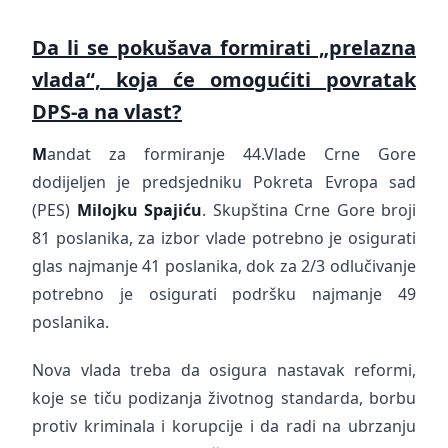
Da li se pokušava formirati „prelazna
vlada“, koja će omogućiti povratak
DPS-a na vlast?
M
andat za formiranje 44.Vlade Crne Gore
dodijeljen je predsjedniku Pokreta Evropa sad
(PES)
Milojku Spajiću
. Skupština Crne Gore broji
81 poslanika, za izbor vlade potrebno je osigurati
glas najmanje 41 poslanika, dok za 2/3 odlučivanje
potrebno je osigurati podršku najmanje 49
poslanika.
Nova vlada treba da osigura nastavak reformi,
koje se tiču podizanja životnog standarda, borbu
protiv kriminala i korupcije i da radi na ubrzanju