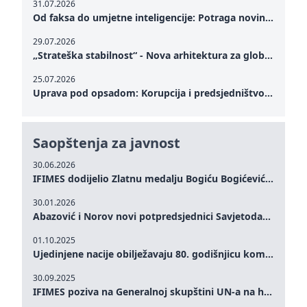
31.07.2026
Od faksa do umjetne inteligencije: Potraga novinarstva za istinom u digitalnom dobu
29.07.2026
„Strateška stabilnost“ - Nova arhitektura za globalnu saradnju
25.07.2026
Uprava pod opsadom: Korupcija i predsjedništvo Zelenskog – Kako unutrašnje ranjivosti testiraju političku otpornost Ukrajine u kritičnom trenutku rata
Saopštenja za javnost
30.06.2026
IFIMES dodijelio Zlatnu medalju Bogiću Bogićeviću za izuzetan doprinos demokratskim vrijednostima i miru
30.01.2026
Abazović i Norov novi potpredsjednici Savjetodavnog odbora IFIMES-a
01.10.2025
Ujedinjene nacije obilježavaju 80. godišnjicu komemoracijom na visokom nivou: Eileen Dong predstavlja IFIMES u oblasti ženskog liderstva, unapređenja mira, pravde, rodne ravnopravnosti i održivog razvoja
30.09.2025
IFIMES poziva na Generalnoj skupštini UN-a na hitna ulaganja u mentalno zdravlje i sisteme njege proširene umjetnom inteligencijom