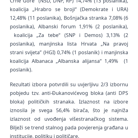
Crne Gore” (NSD, DNP, RP) 14,74% (13 poslanika),
koalicija „Hrabro se broji“ (Demokrate i URA)
12,48% (11 poslanika), Bošnjačka stranka 7,08% (6
poslanika), Albanski forum 1,91% (2 poslanika),
koalicija „Za tebe“ (SNP i Demos) 3,13% (2
poslanika), manjinska lista Hrvata „Na pravoj
strani svijeta” (HGI) 0,74% (1 poslanik) i manjinska
koalicija Albanaca „Albanska alijansa“ 1,49% (1
poslanik).
Rezultati izbora potvrdili su uvjerljivu 2/3 izbornu
pobjedu tzv. anti-Đukanovićevog bloka (anti DPS
bloka) političkih stranaka. Izlaznost na izbore
iznosila je svega 56,4% birača, što je najniža
izlaznost od uvođenja višestranačkog sistema.
Bilježi se trend stalnog pada povjerenja građana u
institucije, politiku i političare.