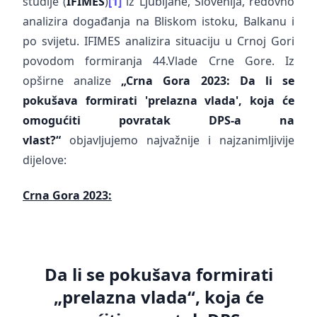
studije (
IFIMES
)
[1]
iz Ljubljane, Slovenija, redovno
analizira događanja na Bliskom istoku, Balkanu i
po svijetu. IFIMES analizira situaciju u Crnoj Gori
povodom formiranja 44.Vlade Crne Gore. Iz
opširne analize
„Crna Gora 2023:
Da li se
pokušava formirati 'prelazna vlada', koja će
omogućiti povratak DPS-a na
vlast?“
objavljujemo najvažnije i najzanimljivije
dijelove:
Crna Gora 2023:
Da li se pokušava formirati
„prelazna vlada“, koja će