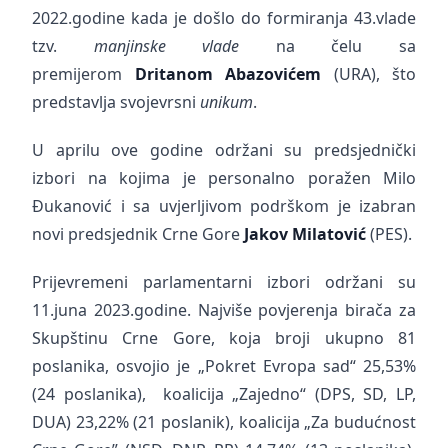
2022.godine kada je došlo do formiranja 43.vlade
tzv.
manjinske vlade
na čelu sa
premijerom
Dritanom Abazovićem
(URA), što
predstavlja svojevrsni
unikum
.
U aprilu ove godine održani su predsjednički
izbori na kojima je personalno poražen Milo
Đukanović i sa uvjerljivom podrškom je izabran
novi predsjednik Crne Gore
Jakov Milatović
(PES).
Prijevremeni parlamentarni izbori održani su
11.juna 2023.godine. Najviše povjerenja birača za
Skupštinu Crne Gore, koja broji ukupno 81
poslanika, osvojio je „Pokret Evropa sad“ 25,53%
(24 poslanika), koalicija „Zajedno“ (DPS, SD, LP,
DUA) 23,22% (21 poslanik), koalicija „Za budućnost