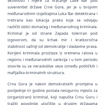
aktivnosti i mjere za vraćanje Luke Bar pod
suverenitet države Crne Gore, jer je u brojnim
međunarodnim izvještajima Luka Bar detektirana i
tretirana kao lokacija preko koje se odvijaju
različiti oblici domaćeg i međunarodnog kriminala.
Kriminal je od strane Zapada toleriran pod
izgovorom, da su krhak mir i kratkoročna
stabilnost važniji od demokratije i vladavine prava.
Korijeni kriminala proizlaze iz vremena ratova u
regionu i međunarodnih sankcija i u tom periodu
stvorile su se neraskidive veze između političkih i
mafijaško-kriminalnih struktura.
Crna Gora je nakon demokratskih promjena u
posljednje tri godine postala nesigurno mjesto za
(organizirani) kriminal, koji napušta Crnu Goru i
tražiti povoljnije utočište u drugim državama