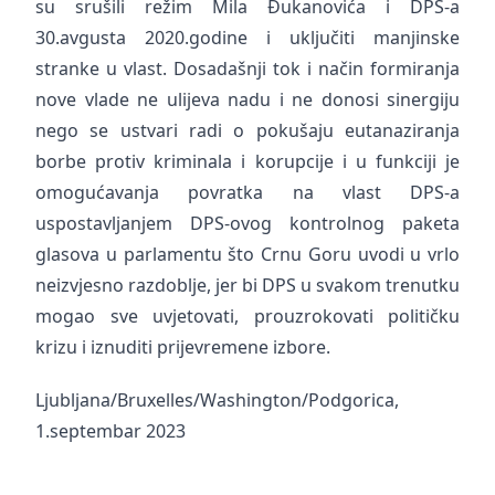
su srušili režim Mila Đukanovića i DPS-a
30.avgusta 2020.godine i uključiti manjinske
stranke u vlast. Dosadašnji tok i način formiranja
nove vlade ne ulijeva nadu i ne donosi sinergiju
nego se ustvari radi o pokušaju eutanaziranja
borbe protiv kriminala i korupcije i u funkciji je
omogućavanja povratka na vlast DPS-a
uspostavljanjem DPS-ovog kontrolnog paketa
glasova u parlamentu što Crnu Goru uvodi u vrlo
neizvjesno razdoblje, jer bi DPS u svakom trenutku
mogao sve uvjetovati, prouzrokovati političku
krizu i iznuditi prijevremene izbore.
Ljubljana/Bruxelles/Washington/Podgorica,
1.septembar 2023