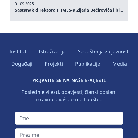
01.09.2025
Sastanak direktora IFIMES-a Zijada Bećirovića i bivšeg premijera Crne Gore Dritana Abazovića
Institut
Istraživanja
Saopštenja za javnost
Događaji
Projekti
Publikacije
Media
PRIJAVITE SE NA NAŠE E-VIJESTI
Poslednje vijesti, obavjesti, članki poslani
izravno u vašu e-mail poštu..
Ime
Prezime