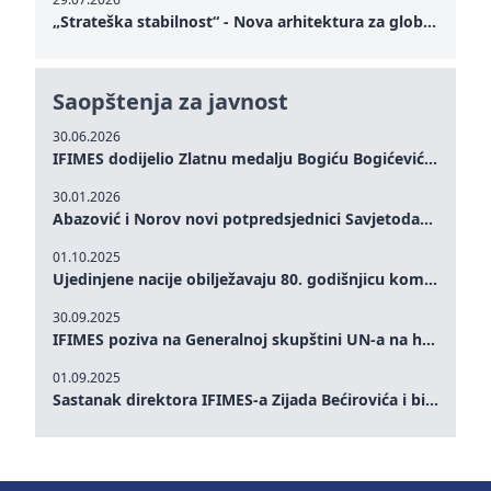
„Strateška stabilnost“ - Nova arhitektura za globalnu saradnju
Saopštenja za javnost
30.06.2026
IFIMES dodijelio Zlatnu medalju Bogiću Bogićeviću za izuzetan doprinos demokratskim vrijednostima i miru
30.01.2026
Abazović i Norov novi potpredsjednici Savjetodavnog odbora IFIMES-a
01.10.2025
Ujedinjene nacije obilježavaju 80. godišnjicu komemoracijom na visokom nivou: Eileen Dong predstavlja IFIMES u oblasti ženskog liderstva, unapređenja mira, pravde, rodne ravnopravnosti i održivog razvoja
30.09.2025
IFIMES poziva na Generalnoj skupštini UN-a na hitna ulaganja u mentalno zdravlje i sisteme njege proširene umjetnom inteligencijom
01.09.2025
Sastanak direktora IFIMES-a Zijada Bećirovića i bivšeg premijera Crne Gore Dritana Abazovića