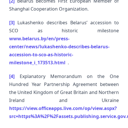
[2]
Belarus Becomes First European Member of
Shanghai Cooperation Organization.
[3]
Lukashenko describes Belarus’ accession to
SCO as historic milestone
www.belarus.by/en/press-
center/news/lukashenko-describes-belarus-
accession-to-sco-as-historic-
milestone_i_173513.html
.
[4]
Explanatory Memorandum on the One
Hundred Year Partnership Agreement between
the United Kingdom of Great Britain and Northern
Ireland and Ukraine
https://view.officeapps.live.com/op/view.aspx?
src=https%3A%2F%2Fassets.publishing.service.g