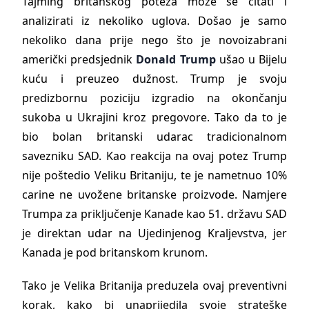
Tajming britanskog poteza može se čitati i
analizirati iz nekoliko uglova. Došao je samo
nekoliko dana prije nego što je novoizabrani
američki predsjednik
Donald Trump
ušao u Bijelu
kuću i preuzeo dužnost. Trump je svoju
predizbornu poziciju izgradio na okončanju
sukoba u Ukrajini kroz pregovore. Tako da to je
bio bolan britanski udarac tradicionalnom
savezniku SAD. Kao reakcija na ovaj potez Trump
nije poštedio Veliku Britaniju, te je nametnuo 10%
carine ne uvožene britanske proizvode. Namjere
Trumpa za priključenje Kanade kao 51. državu SAD
je direktan udar na Ujedinjenog Kraljevstva, jer
Kanada je pod britanskom krunom.
Tako je Velika Britanija preduzela ovaj preventivni
korak, kako bi unaprijedila svoje strateške