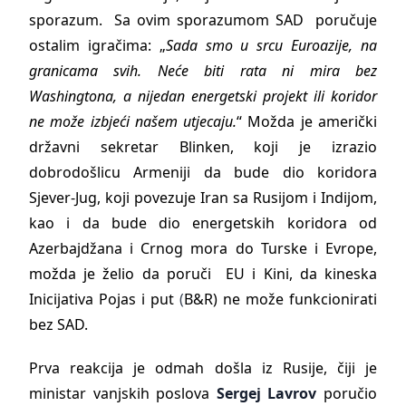
sporazum. Sa ovim sporazumom SAD poručuje
ostalim igračima: „
Sada smo u srcu Euroazije, na
granicama svih. Neće biti rata ni mira bez
Washingtona, a nijedan energetski projekt ili koridor
ne može izbjeći našem utjecaju.
“ Možda je američki
državni sekretar Blinken, koji je izrazio
dobrodošlicu Armeniji da bude dio koridora
Sjever-Jug, koji povezuje Iran sa Rusijom i Indijom,
kao i da bude dio energetskih koridora od
Azerbajdžana i Crnog mora do Turske i Evrope,
možda je želio da poruči EU i Kini, da kineska
Inicijativa Pojas i put
(
B&R) ne može funkcionirati
bez SAD.
Prva reakcija je odmah došla iz Rusije, čiji je
ministar vanjskih poslova
Sergej Lavrov
poručio