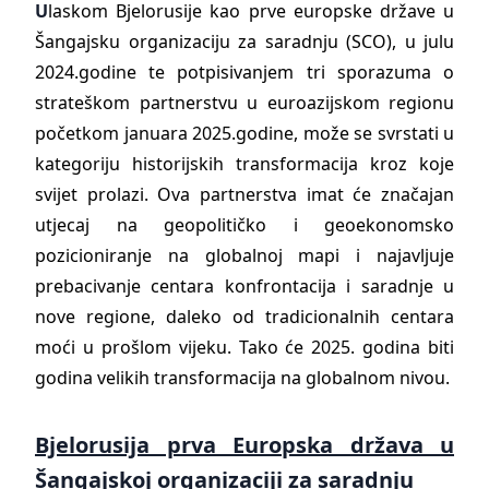
U
laskom Bjelorusije kao prve europske države u
Šangajsku organizaciju za saradnju (SCO), u julu
2024.godine te potpisivanjem tri sporazuma o
strateškom partnerstvu u euroazijskom regionu
početkom januara 2025.godine, može se svrstati u
kategoriju historijskih transformacija kroz koje
svijet prolazi. Ova partnerstva imat će značajan
utjecaj na geopolitičko i geoekonomsko
pozicioniranje na globalnoj mapi i najavljuje
prebacivanje centara konfrontacija i saradnje u
nove regione, daleko od tradicionalnih centara
moći u prošlom vijeku. Tako će 2025. godina biti
godina velikih transformacija na globalnom nivou.
Bjelorusija prva Europska država u
Šangajskoj organizaciji za saradnju