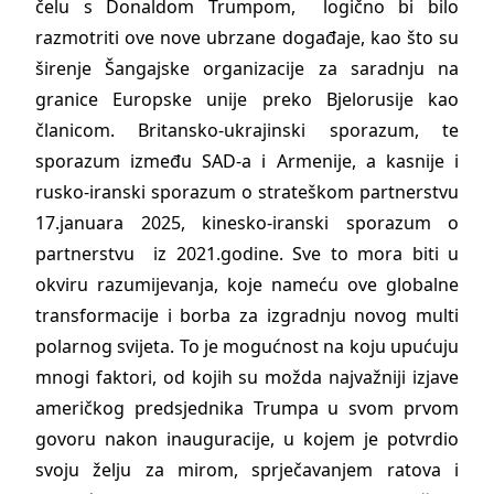
čelu s Donaldom Trumpom, logično bi bilo
razmotriti ove nove ubrzane događaje, kao što su
širenje Šangajske organizacije za saradnju na
granice Europske unije preko Bjelorusije kao
članicom. Britansko-ukrajinski sporazum, te
sporazum između SAD-a i Armenije, a kasnije i
rusko-iranski sporazum o strateškom partnerstvu
17.januara 2025, kinesko-iranski sporazum o
partnerstvu iz 2021.godine. Sve to mora biti u
okviru razumijevanja, koje nameću ove globalne
transformacije i borba za izgradnju novog multi
polarnog svijeta. To je mogućnost na koju upućuju
mnogi faktori, od kojih su možda najvažniji izjave
američkog predsjednika Trumpa u svom prvom
govoru nakon inauguracije, u kojem je potvrdio
svoju želju za mirom, sprječavanjem ratova i