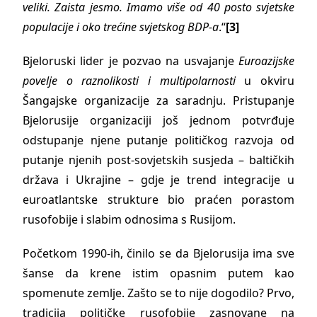
veliki. Zaista jesmo. Imamo više od 40 posto svjetske
populacije i oko trećine svjetskog BDP-a
.“
[3]
Bjeloruski lider je pozvao na usvajanje
Euroazijske
povelje o raznolikosti i multipolarnosti
u okviru
Šangajske organizacije za saradnju. Pristupanje
Bjelorusije organizaciji još jednom potvrđuje
odstupanje njene putanje političkog razvoja od
putanje njenih post-sovjetskih susjeda – baltičkih
država i Ukrajine – gdje je trend integracije u
euroatlantske strukture bio praćen porastom
rusofobije i slabim odnosima s Rusijom.
Početkom 1990-ih, činilo se da Bjelorusija ima sve
šanse da krene istim opasnim putem kao
spomenute zemlje. Zašto se to nije dogodilo? Prvo,
tradicija političke rusofobije zasnovane na