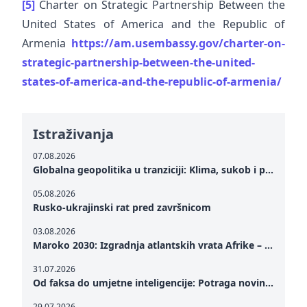
[5]
Charter on Strategic Partnership Between the
United States of America and the Republic of
Armenia
https://am.usembassy.gov/charter-on-
strategic-partnership-between-the-united-
states-of-america-and-the-republic-of-armenia/
Istraživanja
07.08.2026
Globalna geopolitika u tranziciji: Klima, sukob i potraga za mirom
05.08.2026
Rusko-ukrajinski rat pred završnicom
03.08.2026
Maroko 2030: Izgradnja atlantskih vrata Afrike – od Tangera u Mediteranu do novog geopolitičkog koridora
31.07.2026
Od faksa do umjetne inteligencije: Potraga novinarstva za istinom u digitalnom dobu
29.07.2026