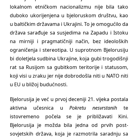
lokalnom etničkom nacionalizmu nije bila tako
duboko ukorijenjena u bjeloruskom društvu, kao
u baltičkim državama i Ukrajini. To je omogućilo da
država sarađuje sa susjedima na Zapadu i Istoku
na mirniji i pragmatičniji način, bez ideoloških
ograničenja i stereotipa. U suprotnom Bjelorusiju
bi doletjela sudbina Ukrajine, koja gubi trogodišnji
rat sa Rusijom sa gubitkom teritorije i statusom,
koji visi u zraku jer nije dobrodošla niti u NATO niti
u EU u bližoj budućnosti.
Bjelorusija je već u prvoj deceniji 21. vijeka postala
aktivna učesnica u
Pokretu nesvrstanih
te
istovremeno počela se je približavati Kini.
Bjelorusija je možda bila jedna od prvih post-
sovjetskih država, koja je razmotrila saradnju sa