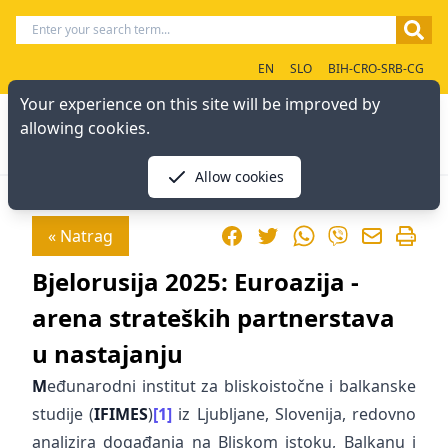
EN
SLO
BIH-CRO-SRB-CG
Your experience on this site will be improved by
allowing cookies.
Allow cookies
Facebook
Twitter
WhatsApp
« Natrag
Viber
Bjelorusija 2025: Euroazija -
arena strateških partnerstava
u nastajanju
M
eđunarodni institut za bliskoistočne i balkanske
studije (
IFIMES
)
[1]
iz Ljubljane, Slovenija, redovno
analizira događanja na Bliskom istoku, Balkanu i