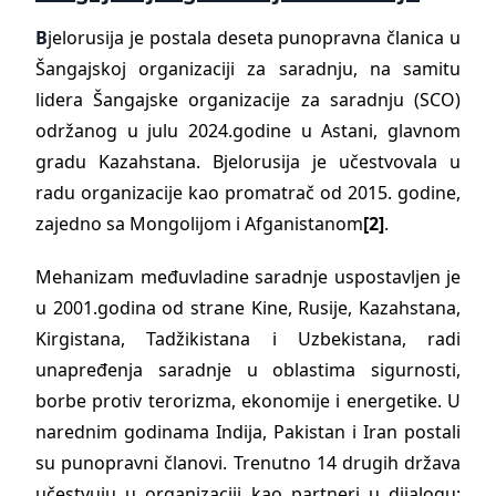
B
jelorusija je postala deseta punopravna članica u
Šangajskoj organizaciji za saradnju, na samitu
lidera Šangajske organizacije za saradnju (SCO)
održanog
u julu 2024.godine u Astani, glavnom
gradu Kazahstana. Bjelorusija je učestvovala u
radu organizacije kao promatrač od 2015. godine,
zajedno sa Mongolijom i Afganistanom
[2]
.
Mehanizam međuvladine saradnje uspostavljen je
u 2001.godina od strane Kine, Rusije, Kazahstana,
Kirgistana, Tadžikistana i Uzbekistana, radi
unapređenja saradnje u oblastima sigurnosti,
borbe protiv terorizma, ekonomije i energetike. U
narednim godinama Indija, Pakistan i Iran postali
su punopravni članovi. Trenutno 14 drugih država
učestvuju u organizaciji kao partneri u dijalogu: