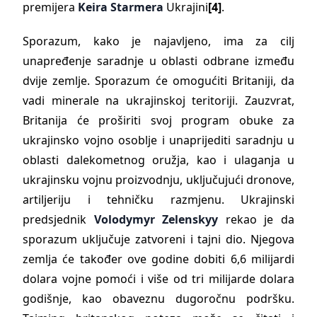
premijera
Keira Starmera
Ukrajini
[4]
.
Sporazum, kako je najavljeno, ima za cilj
unapređenje saradnje u oblasti odbrane između
dvije zemlje. Sporazum će omogućiti Britaniji, da
vadi minerale na ukrajinskoj teritoriji. Zauzvrat,
Britanija će proširiti svoj program obuke za
ukrajinsko vojno osoblje i unaprijediti saradnju u
oblasti dalekometnog oružja, kao i ulaganja u
ukrajinsku vojnu proizvodnju, uključujući dronove,
artiljeriju i tehničku razmjenu. Ukrajinski
predsjednik
Volodymyr
Zelenskyy
rekao je da
sporazum uključuje zatvoreni i tajni dio. Njegova
zemlja će također ove godine dobiti 6,6 milijardi
dolara vojne pomoći i više od tri milijarde dolara
godišnje, kao obaveznu dugoročnu podršku.