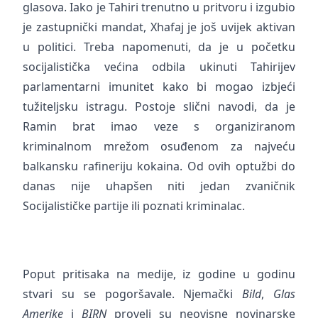
glasova. Iako je Tahiri trenutno u pritvoru i izgubio
je zastupnički mandat, Xhafaj je još uvijek aktivan
u politici. Treba napomenuti, da je u početku
socijalistička većina odbila ukinuti Tahirijev
parlamentarni imunitet kako bi mogao izbjeći
tužiteljsku istragu. Postoje slični navodi, da je
Ramin brat imao veze s organiziranom
kriminalnom mrežom osuđenom za najveću
balkansku rafineriju kokaina. Od ovih optužbi do
danas nije uhapšen niti jedan zvaničnik
Socijalističke partije ili poznati kriminalac.
Poput pritisaka na medije, iz godine u godinu
stvari su se pogoršavale. Njemački
Bild
,
Glas
Amerike
i
BIRN
proveli su neovisne novinarske