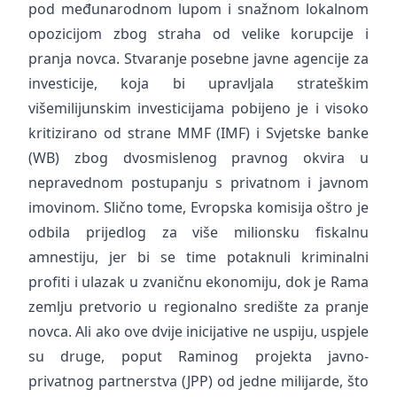
pod međunarodnom lupom i snažnom lokalnom
opozicijom zbog straha od velike korupcije i
pranja novca. Stvaranje posebne javne agencije za
investicije, koja bi upravljala strateškim
višemilijunskim investicijama pobijeno je i visoko
kritizirano od strane MMF (IMF) i Svjetske banke
(WB) zbog dvosmislenog pravnog okvira u
nepravednom postupanju s privatnom i javnom
imovinom. Slično tome, Evropska komisija oštro je
odbila prijedlog za više milionsku fiskalnu
amnestiju, jer bi se time potaknuli kriminalni
profiti i ulazak u zvaničnu ekonomiju, dok je Rama
zemlju pretvorio u regionalno središte za pranje
novca. Ali ako ove dvije inicijative ne uspiju, uspjele
su druge, poput Raminog projekta javno-
privatnog partnerstva (JPP) od jedne milijarde, što