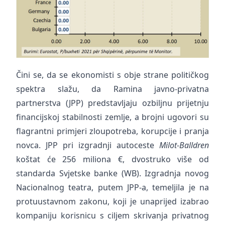
Čini se, da se ekonomisti s obje strane političkog
spektra slažu, da Ramina javno-privatna
partnerstva (JPP) predstavljaju ozbiljnu prijetnju
financijskoj stabilnosti zemlje, a brojni ugovori su
flagrantni primjeri zloupotreba, korupcije i pranja
novca. JPP pri izgradnji autoceste
Milot-Balldren
koštat će 256 miliona €, dvostruko više od
standarda Svjetske banke (WB). Izgradnja novog
Nacionalnog teatra, putem JPP-a, temeljila je na
protuustavnom zakonu, koji je unaprijed izabrao
kompaniju korisnicu s ciljem skrivanja privatnog