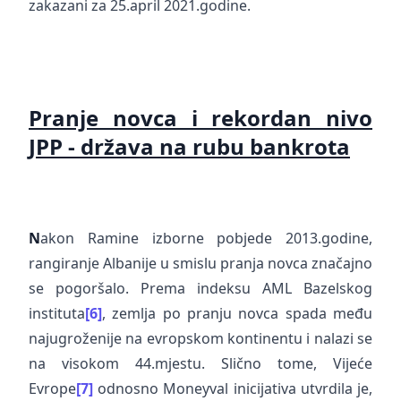
zakazani za 25.april 2021.godine.
Pranje novca i rekordan nivo
JPP - država na rubu bankrota
N
akon Ramine izborne pobjede 2013.godine,
rangiranje Albanije u smislu pranja novca značajno
se pogoršalo. Prema indeksu AML Bazelskog
instituta
[6]
, zemlja po pranju novca spada među
najugroženije na evropskom kontinentu i nalazi se
na visokom 44.mjestu. Slično tome, Vijeće
Evrope
[7]
odnosno Moneyval inicijativa utvrdila je,