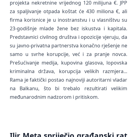
projekta nekretnine vrijednog 120 milijuna €. JPP
za spaljivanje otpada koštat će 430 miliona €, ali
firma korisnice je u inostranstvu i u vlasništvu su
23-godišnje mlade žene bez iskustva i kapitala.
Predstavnici civilnog društva i opozicije vjeruju, da
su javno-privatna partnerstva konačno rješenje ne
samo u svrhe korupcije, već i za pranje novca.
Prešućivanje medija, kupovina glasova, lopovska
kriminalna država, korupcija velikih razmjera...
Rama je faktički postao najnoviji autoritarni vladar
na Balkanu, što bi trebalo rezultirati velikim
međunarodnim nadzorom i pritiskom.
Ilir Meta spriječio građanski rat