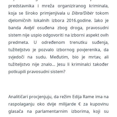
predstavnika i mreža organiziranog kriminala,
koja se široko primjenjivala u
Dibra/Dibër
tokom
djelomičnih lokalnih izbora 2016.godine. Iako je
banda
Avdyli
osuđena zbog droga, pravosudni
sistem nije uspio odgovoriti na izborni aspekt ovih
predmeta. U određenom trenutku suđenja,
tužiteljstvo je pozvalo izbornog povjerenika, da
svjedoči na sudu. Međutim, bio je mrtav, ali
tužiteljstvo nije znalo... Jesu li kriminalci također
potkupili pravosudni sistem?
Analitičari procjenjuju, da režim Edija Rame ima na
raspolaganju oko dvije milijarde € za kupovinu
glasača na parlamentarnim izborima, koji su