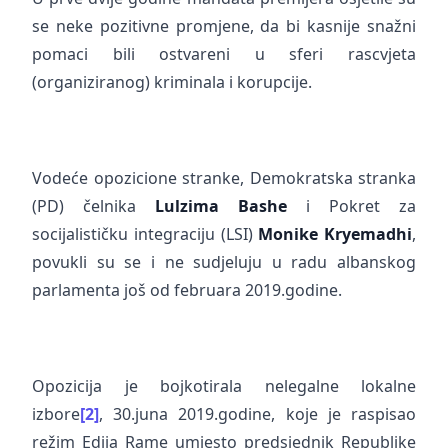
se neke pozitivne promjene, da bi kasnije snažni
pomaci bili ostvareni u sferi rascvjeta
(organiziranog) kriminala i korupcije.
Vodeće opozicione stranke, Demokratska stranka
(PD) čelnika
Lulzima Bashe
i Pokret za
socijalističku integraciju (LSI)
Monike Kryemadhi
,
povukli su se i ne sudjeluju u radu albanskog
parlamenta još od februara 2019.godine.
Opozicija je bojkotirala nelegalne lokalne
izbore
[2]
, 30.juna 2019.godine, koje je raspisao
režim Edija Rame umjesto predsjednik Republike