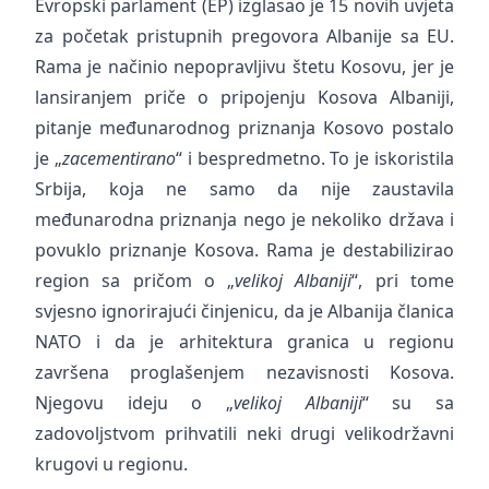
Evropski parlament (EP) izglasao je 15 novih uvjeta
za početak pristupnih pregovora Albanije sa EU.
Rama je načinio nepopravljivu štetu Kosovu, jer je
lansiranjem priče o pripojenju Kosova Albaniji,
pitanje međunarodnog priznanja Kosovo postalo
je „
zacementirano
“ i bespredmetno. To je iskoristila
Srbija, koja ne samo da nije zaustavila
međunarodna priznanja nego je nekoliko država i
povuklo priznanje Kosova. Rama je destabilizirao
region sa pričom o „
velikoj Albaniji
“, pri tome
svjesno ignorirajući činjenicu, da je Albanija članica
NATO i da je arhitektura granica u regionu
završena proglašenjem nezavisnosti Kosova.
Njegovu ideju o „
velikoj Albaniji
“ su sa
zadovoljstvom prihvatili neki drugi velikodržavni
krugovi u regionu.