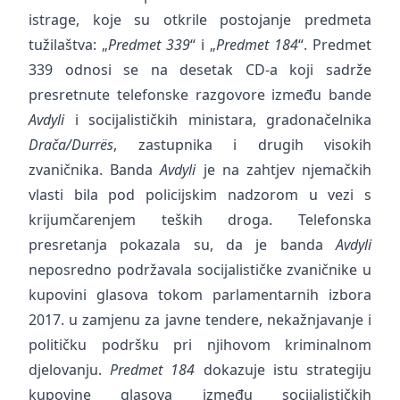
istrage, koje su otkrile postojanje predmeta
tužilaštva: „
Predmet 339
“ i „
Predmet 184
“. Predmet
339 odnosi se na desetak CD-a koji sadrže
presretnute telefonske razgovore između bande
Avdyli
i socijalističkih ministara, gradonačelnika
Drača/Durrës
, zastupnika i drugih visokih
zvaničnika. Banda
Avdyli
je na zahtjev njemačkih
vlasti bila pod policijskim nadzorom u vezi s
krijumčarenjem teških droga. Telefonska
presretanja pokazala su, da je banda
Avdyli
neposredno podržavala socijalističke zvaničnike u
kupovini glasova tokom parlamentarnih izbora
2017. u zamjenu za javne tendere, nekažnjavanje i
političku podršku pri njihovom kriminalnom
djelovanju.
Predmet 184
dokazuje istu strategiju
kupovine glasova između socijalističkih