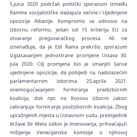
5.juna 2020 podržali politički sporazum između
Ramine socijalističke vladajuće većine i Ujedinjene
opozicije Albanije. Kompromis se odnosio na
izbornu reformu, jedan od 15 kriterija EU za
otvaranje pregovaračkog procesa. Ali ne
iznenađuje, da je Edi Rama prekršio sporazum
izglasavanjem jednostrane promjene Ustava 30.
jula 2020. Cilj promjena bio je smanjiti šanse
ujedinjene opozicije, da pobijedi na nadolazećim
parlamentarnim izborima 25.aprila 2021.
onemogućavanjem formiranja predizbornih
koalicija, dok npr. na Kosovu izborni zakon
zabranjuje formiranje postizbornih koalicija. Zbog
upražnjenih mjesta u Ustavnom sudu, predsjednik
države Ilir Meta odbio je imenovanja, prihvaćajući
mišljenje Venecijanske komisije o njihovoj