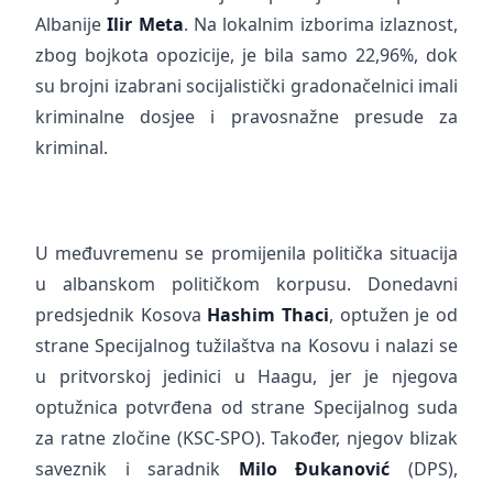
Albanije
Ilir Meta
. Na lokalnim izborima izlaznost,
zbog bojkota opozicije, je bila samo 22,96%, dok
su brojni izabrani socijalistički gradonačelnici imali
kriminalne dosjee i pravosnažne presude za
kriminal.
U međuvremenu se promijenila politička situacija
u albanskom političkom korpusu. Donedavni
predsjednik Kosova
Hashim Thaci
, optužen je od
strane Specijalnog tužilaštva na Kosovu i nalazi se
u pritvorskoj jedinici u Haagu, jer je njegova
optužnica potvrđena od strane Specijalnog suda
za ratne zločine (KSC-SPO). Također, njegov blizak
saveznik i saradnik
Milo Đukanović
(DPS),