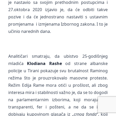
je nastavio sa svojim prethodnim postupcima i
27.oktobra 2020 izjavio je, da će odbiti takve
pozive i da će jednostrano nastaviti s ustavnim
promjenama i izmjenama Izbornog zakona. I to je
učinio narednih dana.
Analitičari smatraju, da ubistvo 25-godišnjeg
mladića
Klodiana Rashe
od strane albanske
policije u Tirani pokazuje svu brutalnost Raminog
režima što je prouzrokovalo masovne proteste.
Režim Edija Rame mora otići u prošlost, ali zbog
interesa mira i stabilnosti važno je, da se to dogodi
na parlamentarnim izborima, koji moraju biti
transparenti, fer i pošteni, a ne da se izbori
dobivaju kupovinom glasača iz „
crnog fonda
“, koji