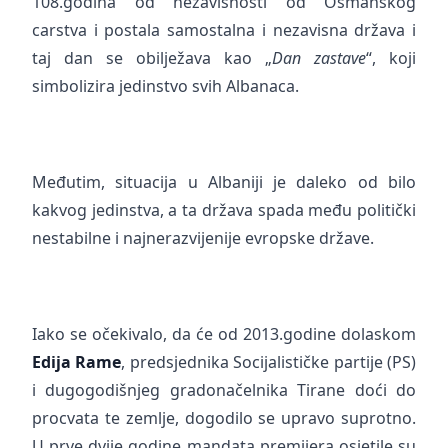
108.godina od nezavisnosti od Osmanskog
carstva i postala samostalna i nezavisna država i
taj dan se obilježava kao „
Dan zastave
“, koji
simbolizira jedinstvo svih Albanaca.
Međutim, situacija u Albaniji je daleko od bilo
kakvog jedinstva, a ta država spada među politički
nestabilne i najnerazvijenije evropske države.
Iako se očekivalo, da će od 2013.godine dolaskom
Edija Rame
, predsjednika Socijalističke partije (PS)
i dugogodišnjeg gradonačelnika Tirane doći do
procvata te zemlje, dogodilo se upravo suprotno.
U prve dvije godine mandata premijera osjetile su