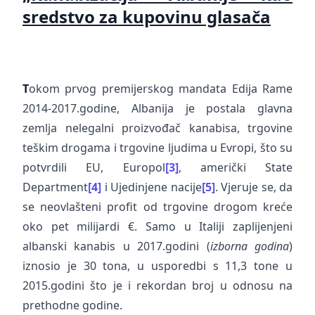
sredstvo za kupovinu glasača
T
okom prvog premijerskog mandata Edija Rame
2014-2017.godine, Albanija je postala glavna
zemlja nelegalni proizvođač kanabisa, trgovine
teškim drogama i trgovine ljudima u Evropi, što su
potvrdili EU, Europol
[3]
, američki State
Department
[4]
i Ujedinjene nacije
[5]
. Vjeruje se, da
se neovlašteni profit od trgovine drogom kreće
oko pet milijardi €. Samo u Italiji zaplijenjeni
albanski kanabis u 2017.godini (
izborna godina
)
iznosio je 30 tona, u usporedbi s 11,3 tone u
2015.godini što je i rekordan broj u odnosu na
prethodne godine.