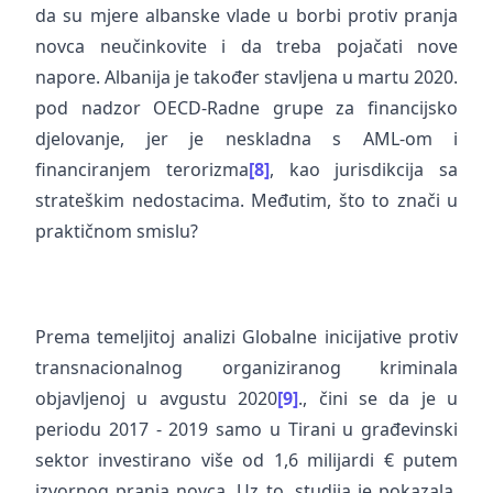
da su mjere albanske vlade u borbi protiv pranja
novca neučinkovite i da treba pojačati nove
napore. Albanija je također stavljena u martu 2020.
pod nadzor OECD-Radne grupe za financijsko
djelovanje, jer je neskladna s AML-om i
financiranjem terorizma
[8]
, kao jurisdikcija sa
strateškim nedostacima. Međutim, što to znači u
praktičnom smislu?
Prema temeljitoj analizi Globalne inicijative protiv
transnacionalnog organiziranog kriminala
objavljenoj u avgustu 2020
[9]
., čini se da je u
periodu 2017 - 2019 samo u Tirani u građevinski
sektor investirano više od 1,6 milijardi € putem
izvornog pranja novca. Uz to, studija je pokazala,