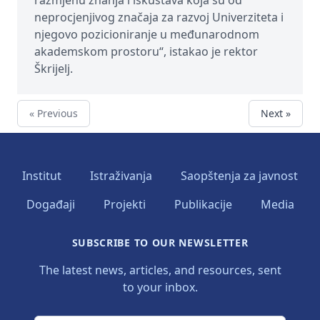
razmjenu znanja i iskustava koja su od
neprocjenjivog značaja za razvoj Univerziteta i
njegovo pozicioniranje u međunarodnom
akademskom prostoru“, istakao je rektor
Škrijelj.
« Previous
Next »
Institut
Istraživanja
Saopštenja za javnost
Događaji
Projekti
Publikacije
Media
SUBSCRIBE TO OUR NEWSLETTER
The latest news, articles, and resources, sent
to your inbox.