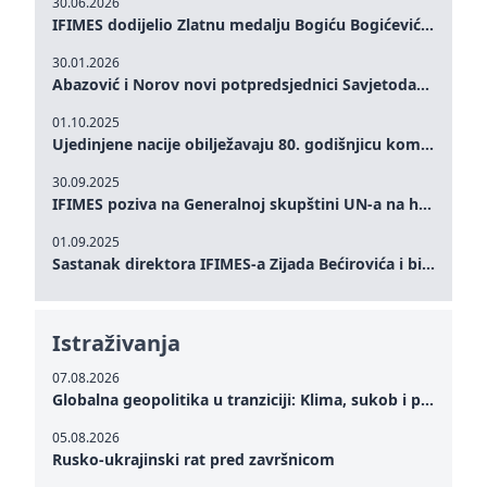
30.06.2026
IFIMES dodijelio Zlatnu medalju Bogiću Bogićeviću za izuzetan doprinos demokratskim vrijednostima i miru
30.01.2026
Abazović i Norov novi potpredsjednici Savjetodavnog odbora IFIMES-a
01.10.2025
Ujedinjene nacije obilježavaju 80. godišnjicu komemoracijom na visokom nivou: Eileen Dong predstavlja IFIMES u oblasti ženskog liderstva, unapređenja mira, pravde, rodne ravnopravnosti i održivog razvoja
30.09.2025
IFIMES poziva na Generalnoj skupštini UN-a na hitna ulaganja u mentalno zdravlje i sisteme njege proširene umjetnom inteligencijom
01.09.2025
Sastanak direktora IFIMES-a Zijada Bećirovića i bivšeg premijera Crne Gore Dritana Abazovića
Istraživanja
07.08.2026
Globalna geopolitika u tranziciji: Klima, sukob i potraga za mirom
05.08.2026
Rusko-ukrajinski rat pred završnicom