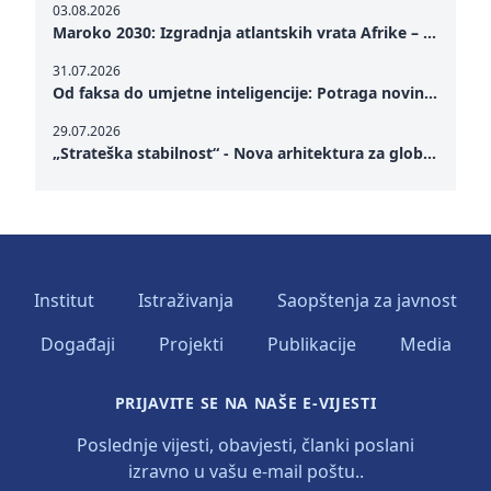
03.08.2026
Maroko 2030: Izgradnja atlantskih vrata Afrike – od Tangera u Mediteranu do novog geopolitičkog koridora
31.07.2026
Od faksa do umjetne inteligencije: Potraga novinarstva za istinom u digitalnom dobu
29.07.2026
„Strateška stabilnost“ - Nova arhitektura za globalnu saradnju
Institut
Istraživanja
Saopštenja za javnost
Događaji
Projekti
Publikacije
Media
PRIJAVITE SE NA NAŠE E-VIJESTI
Poslednje vijesti, obavjesti, članki poslani
izravno u vašu e-mail poštu..