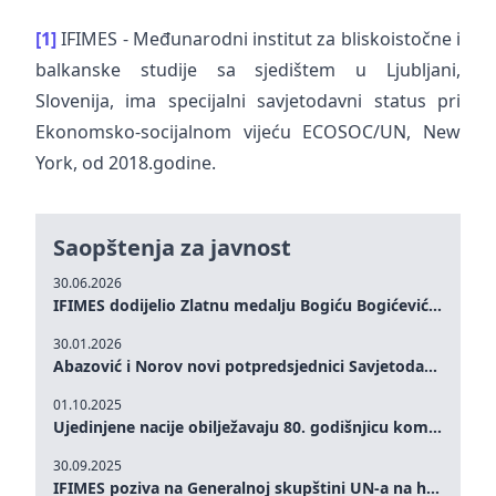
[1]
IFIMES - Međunarodni institut za bliskoistočne i
balkanske studije sa sjedištem u Ljubljani,
Slovenija, ima specijalni savjetodavni status pri
Ekonomsko-socijalnom vijeću ECOSOC/UN, New
York, od 2018.godine.
Saopštenja za javnost
30.06.2026
IFIMES dodijelio Zlatnu medalju Bogiću Bogićeviću za izuzetan doprinos demokratskim vrijednostima i miru
30.01.2026
Abazović i Norov novi potpredsjednici Savjetodavnog odbora IFIMES-a
01.10.2025
Ujedinjene nacije obilježavaju 80. godišnjicu komemoracijom na visokom nivou: Eileen Dong predstavlja IFIMES u oblasti ženskog liderstva, unapređenja mira, pravde, rodne ravnopravnosti i održivog razvoja
30.09.2025
IFIMES poziva na Generalnoj skupštini UN-a na hitna ulaganja u mentalno zdravlje i sisteme njege proširene umjetnom inteligencijom