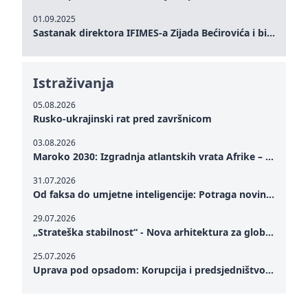
01.09.2025
Sastanak direktora IFIMES-a Zijada Bećirovića i bivšeg premijera Crne Gore Dritana Abazovića
Istraživanja
05.08.2026
Rusko-ukrajinski rat pred završnicom
03.08.2026
Maroko 2030: Izgradnja atlantskih vrata Afrike – od Tangera u Mediteranu do novog geopolitičkog koridora
31.07.2026
Od faksa do umjetne inteligencije: Potraga novinarstva za istinom u digitalnom dobu
29.07.2026
„Strateška stabilnost“ - Nova arhitektura za globalnu saradnju
25.07.2026
Uprava pod opsadom: Korupcija i predsjedništvo Zelenskog – Kako unutrašnje ranjivosti testiraju političku otpornost Ukrajine u kritičnom trenutku rata