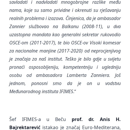
savladati i nadvladati mnogobrojne razlike među
nama, koje su samo prividne i okrenuti su rješavanju
realnih problema i izazova. Činjenica, da je ambasador
Zannier službovao na Balkanu (2008-11), u dva
uzastopna mandata kao generalni sekretar rukovodio
OSCE-om (2011-2017), te bio OSCE-ov Visoki komesar
za nacionalne manjine (2017-2020) od neprocjenjivog
je značaja za naš institut. Teško je bilo gdje u svijetu
pronaći osposobljeniju, kompetentniju i ugledniju
osobu od ambasadora Lamberta Zanniera. Još
jednom, ponosni smo da je on u vodstvu
Međunarodnog instituta IFIMES
.“
Šef IFIMES-a u Beču
prof. dr.
Anis H.
Bajrektarević
istakao je značaj Euro-Mediterana,