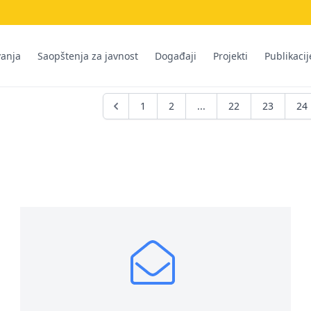
vanja
Saopštenja za javnost
Događaji
Projekti
Publikacij
1
2
...
22
23
24