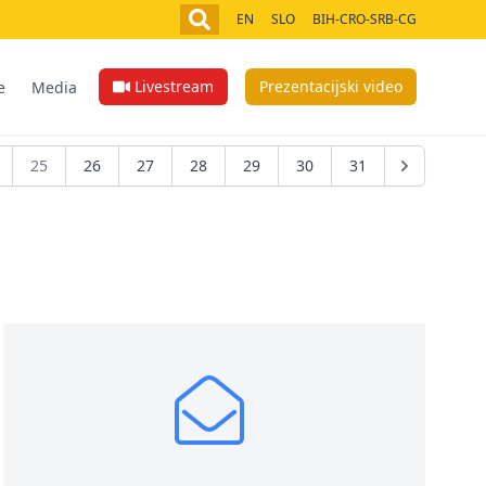
EN
SLO
BIH-CRO-SRB-CG
Livestream
Prezentacijski video
e
Media
25
26
27
28
29
30
31