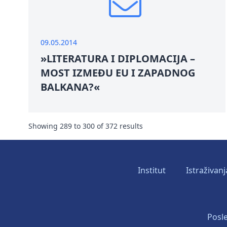
09.05.2014
»LITERATURA I DIPLOMACIJA –
MOST IZMEĐU EU I ZAPADNOG
BALKANA?«
Showing
289
to
300
of
372
results
Institut
Istraživanj
Posle