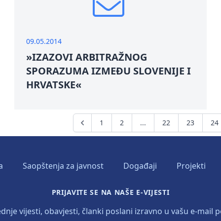
09.05.2014
»IZAZOVI ARBITRAŽNOG
SPORAZUMA IZMEĐU SLOVENIJE I
HRVATSKE«
1
2
...
22
23
24
a
Saopštenja za javnost
Događaji
Projekti
PRIJAVITE SE NA NAŠE E-VIJESTI
dnje vijesti, obavjesti, članki poslani izravno u vašu e-mail p