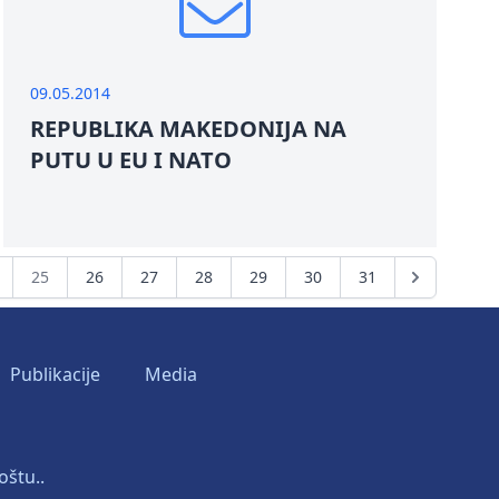
09.05.2014
REPUBLIKA MAKEDONIJA NA
PUTU U EU I NATO
25
26
27
28
29
30
31
Publikacije
Media
oštu..