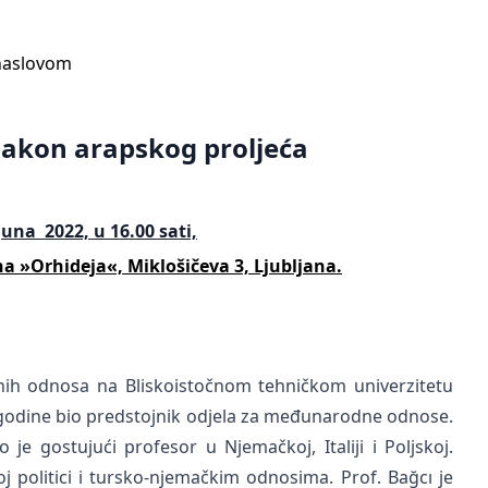
naslovom
 nakon arapskog proljeća
juna 2022, u 16.00 sati,
a »Orhideja«, Miklošičeva 3, Ljubljana.
ih odnosa na Bliskoistočnom tehničkom univerzitetu
5.godine bio predstojnik odjela za međunarodne odnose.
o je gostujući profesor u Njemačkoj, Italiji i Poljskoj.
oj politici i tursko-njemačkim odnosima. Prof. Bağcı je