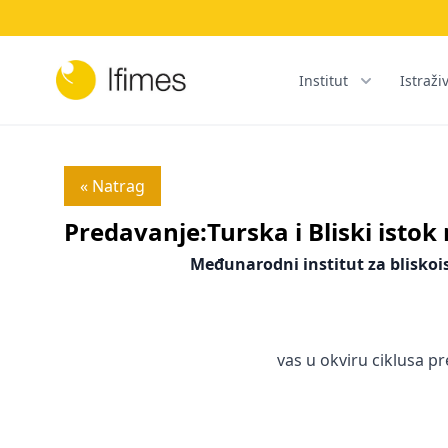
Institut
Istraži
« Natrag
Predavanje:Turska i Bliski isto
Međunarodni institut za bliskois
vas u okviru ciklusa p