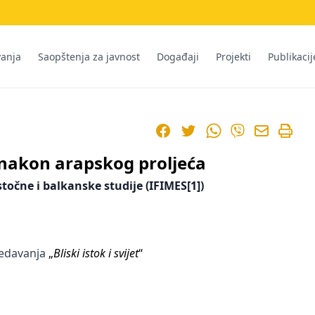
vanja
Saopštenja za javnost
Događaji
Projekti
Publikacij
Facebook
Twitter
WhatsApp
Viber
k nakon arapskog proljeća
točne i balkanske studije (IFIMES
[1]
)
redavanja
„
Bliski istok i svijet
“