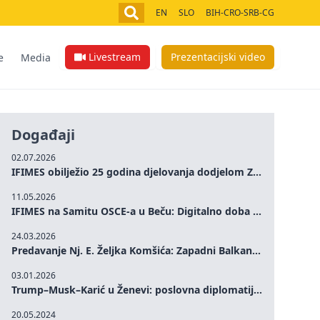
EN
SLO
BIH-CRO-SRB-CG
Livestream
Prezentacijski video
e
Media
Događaji
02.07.2026
IFIMES obilježio 25 godina djelovanja dodjelom Zlatne medalje istaknutim ličnostima iz Bosne i Hercegovine i regiona
11.05.2026
IFIMES na Samitu OSCE-a u Beču: Digitalno doba i društvena odgovornost
24.03.2026
Predavanje Nj. E. Željka Komšića: Zapadni Balkan u promjenjivom globalnom poretku – perspektive Bosne i Hercegovine
03.01.2026
Trump–Musk–Karić u Ženevi: poslovna diplomatija i održivi razvoj u fokusu
20.05.2024