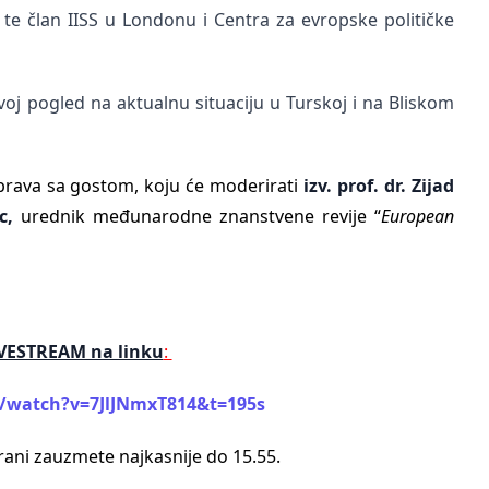
j te član IISS u Londonu i Centra za evropske političke
svoj pogled na
aktualnu situaciju u Turskoj i na Bliskom
asprava sa gostom, koju će moderirati
izv. prof. dr. Zijad
ec,
urednik međunarodne znanstvene revije “
European
IVESTREAM na linku
:
/watch?v=7JlJNmxT814&t=195s
rani zauzmete najkasnije do 15.55.