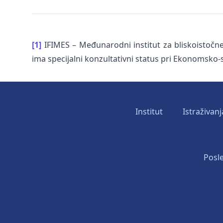
[1]
IFIMES – Međunarodni institut za bliskoistočne i
ima specijalni konzultativni status pri Ekonomsk
Institut
Istraživanj
Posle