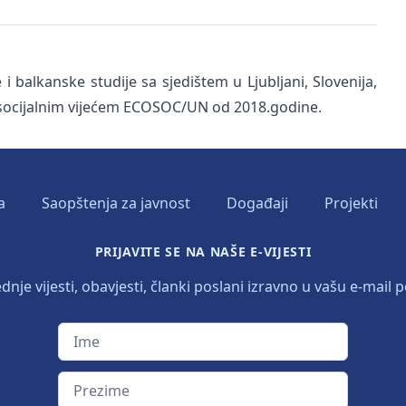
 balkanske studije sa sjedištem u Ljubljani, Slovenija,
o-socijalnim vijećem ECOSOC/UN od 2018.godine.
a
Saopštenja za javnost
Događaji
Projekti
PRIJAVITE SE NA NAŠE E-VIJESTI
dnje vijesti, obavjesti, članki poslani izravno u vašu e-mail p
Ime
Prezime
E-mail adresa
Jezik vijesti