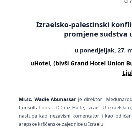
sa 
Izraelsko-palestinski konfl
promjene sudstva u 
u ponedjeljak, 27. m
uHotel, (bivši Grand Hotel Union Bu
Lju
Mr.sc. Wadie Abunassar
je direktor Međunarodno
Consultations – ICC) iz Haife, Izrael. U izraelsk
nastupa kao nezavisni komentator i kao odličan p
arapske kršćanske zajednice u Izraelu.