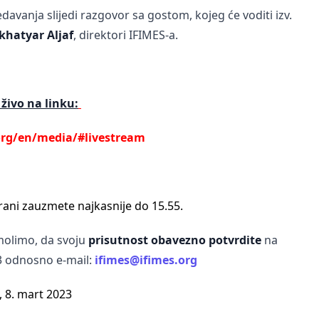
davanja slijedi razgovor sa gostom, kojeg će voditi izv.
khatyar Aljaf
, direktori IFIMES-a.
 živo na linku:
org/en/media/#livestream
rani zauzmete najkasnije do 15.55.
molimo, da svoju
prisutnost obavezno potvrdite
na
3 odnosno e-mail:
ifimes@ifimes.org
, 8. mart 2023