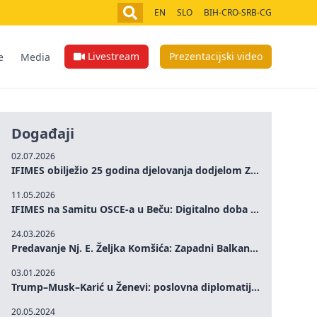
EN
SLO
BIH-CRO-SRB-CG
Livestream
Prezentacijski video
e
Media
Događaji
02.07.2026
IFIMES obilježio 25 godina djelovanja dodjelom Zlatne medalje istaknutim ličnostima iz Bosne i Hercegovine i regiona
11.05.2026
IFIMES na Samitu OSCE-a u Beču: Digitalno doba i društvena odgovornost
24.03.2026
Predavanje Nj. E. Željka Komšića: Zapadni Balkan u promjenjivom globalnom poretku – perspektive Bosne i Hercegovine
03.01.2026
Trump–Musk–Karić u Ženevi: poslovna diplomatija i održivi razvoj u fokusu
20.05.2024