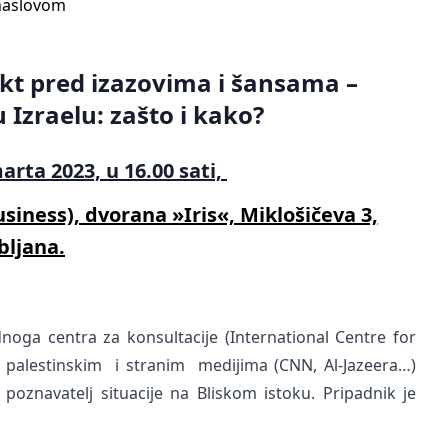
naslovom
ikt pred izazovima i šansama –
Izraelu: zašto i kako?
arta 2023, u 16.00 sati,
siness), dvorana »Iris«, Miklošičeva 3,
bljana.
ga centra za konsultacije (International Centre for
im, palestinskim i stranim medijima (CNN, Al-Jazeera…)
oznavatelj situacije na Bliskom istoku. Pripadnik je