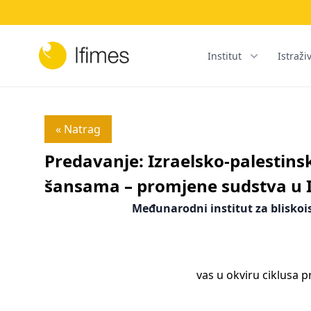
Institut
Istraži
« Natrag
Predavanje: Izraelsko-palestinsk
šansama – promjene sudstva u Iz
Međunarodni institut za bliskois
vas u okviru ciklusa p