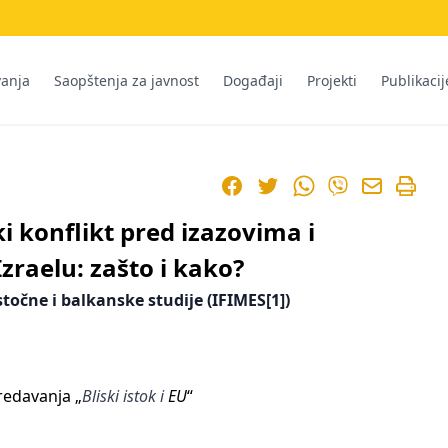
vanja
Saopštenja za javnost
Događaji
Projekti
Publikacij
Facebook
Twitter
WhatsApp
Viber
i konflikt pred izazovima i
raelu: zašto i kako?
točne i balkanske studije (IFIMES
[1]
)
redavanja „
Bliski istok i
EU
“