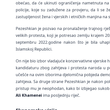
obećao, da će ukinuti ograničenja nametnuta na 
policije, koje su zadužene za provjeru, da li se
zastupljenost žena i vjerskih i etničkih manjina na 
Pezeshkian je pozvao na pronalaženje trajnog rje
velikih protesta, koji je potresao zemlju krajem 
septembru 2022.godine nakon što je bila uhapš
Islamskoj Republici.
On nije bio izbor vladajuće konzervativne vjerske hij
kandidaturu zbog zahtjeva i protesta naroda u po
učešće na ovim izborima djelomična pobjeda demons
zahtjeva. Sa druge strane Pezeshkian je nakon pob
pristup mu je neophodan, kako bi izbjegao sukob
Ali Khamenei
ima posljednju riječ.