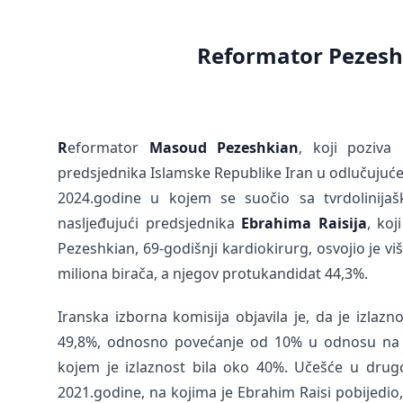
Reformator Pezesh
R
eformator
Masoud Pezeshkian
, koji poziva
predsjednika Islamske Republike Iran u odlučujuć
2024.godine u kojem se suočio sa tvrdolinij
nasljeđujući predsjednika
Ebrahima Raisija
, ko
Pezeshkian, 69-godišnji kardiokirurg, osvojio je v
miliona birača, a njegov protukandidat 44,3%.
Iranska izborna komisija objavila je, da je izla
49,8%, odnosno povećanje od 10% u odnosu na pr
kojem je izlaznost bila oko 40%. Učešće u drug
2021.godine, na kojima je Ebrahim Raisi pobijedio,