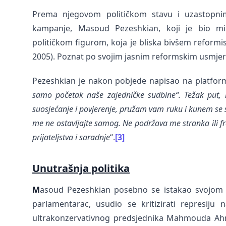
Prema njegovom političkom stavu i uzastopni
kampanje, Masoud Pezeshkian, koji je bio min
političkom figurom, koja je bliska bivšem reform
2005). Poznat po svojim jasnim reformskim usmjeren
Pezeshkian je nakon pobjede napisao na platformi
samo početak naše zajedničke sudbine“. Težak put,
suosjećanje i povjerenje, pružam vam ruku i kunem se 
me ne ostavljajte samog. Ne podržava me stranka ili fr
prijateljstva i saradnje
“.
[3]
Unutrašnja politika
M
asoud Pezeshkian posebno se istakao svojom p
parlamentarac, usudio se kritizirati represiju n
ultrakonzervativnog predsjednika Mahmouda Ahma