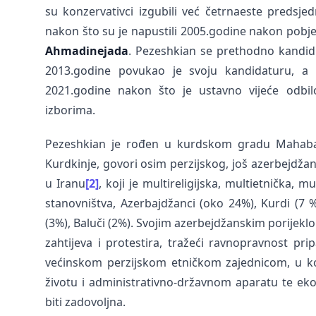
su konzervativci izgubili već četrnaeste predsjed
nakon što su je napustili 2005.godine nakon pob
Ahmadinejada
. Pezeshkian se prethodno kandid
2013.godine povukao je svoju kandidaturu, a 
2021.godine nakon što je ustavno vijeće odbi
izborima.
Pezeshkian je rođen u kurdskom gradu Mahabad
Kurdkinje, govori osim perzijskog, još azerbejdžans
u Iranu
[2]
, koji je multireligijska, multietnička, 
stanovništva, Azerbajdžanci (oko 24%), Kurdi (7 %
(3%), Baluči (2%). Svojim azerbejdžanskim porijeklo
zahtijeva i protestira, tražeći ravnopravnost pr
većinskom perzijskom etničkom zajednicom, u ko
životu i administrativno-državnom aparatu te ek
biti zadovoljna.