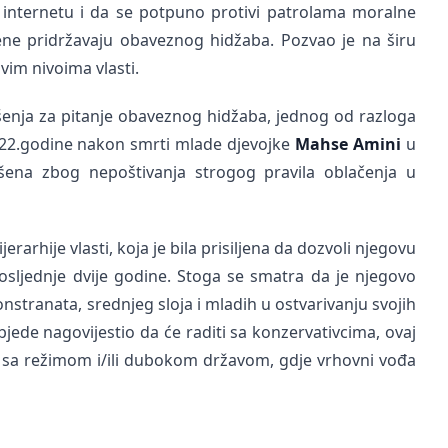
internetu i da se potpuno protivi patrolama moralne
 žene pridržavaju obaveznog hidžaba. Pozvao je na širu
svim nivoima vlasti.
šenja za pitanje obaveznog hidžaba, jednog od razloga
2022.godine nakon smrti mlade djevojke
Mahse Amini
u
ena zbog nepoštivanja strogog pravila oblačenja u
erarhije vlasti, koja je bila prisiljena da dozvoli njegovu
sljednje dvije godine. Stoga se smatra da je njegovo
tranata, srednjeg sloja i mladih u ostvarivanju svojih
jede nagovijestio da će raditi sa konzervativcima, ovaj
 sa režimom i/ili dubokom državom, gdje vrhovni vođa