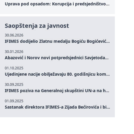
Uprava pod opsadom: Korupcija i predsjedništvo Zelenskog – Kako unutrašnje ranjivosti testiraju političku otpornost Ukrajine u kritičnom trenutku rata
Saopštenja za javnost
30.06.2026
IFIMES dodijelio Zlatnu medalju Bogiću Bogićeviću za izuzetan doprinos demokratskim vrijednostima i miru
30.01.2026
Abazović i Norov novi potpredsjednici Savjetodavnog odbora IFIMES-a
01.10.2025
Ujedinjene nacije obilježavaju 80. godišnjicu komemoracijom na visokom nivou: Eileen Dong predstavlja IFIMES u oblasti ženskog liderstva, unapređenja mira, pravde, rodne ravnopravnosti i održivog razvoja
30.09.2025
IFIMES poziva na Generalnoj skupštini UN-a na hitna ulaganja u mentalno zdravlje i sisteme njege proširene umjetnom inteligencijom
01.09.2025
Sastanak direktora IFIMES-a Zijada Bećirovića i bivšeg premijera Crne Gore Dritana Abazovića