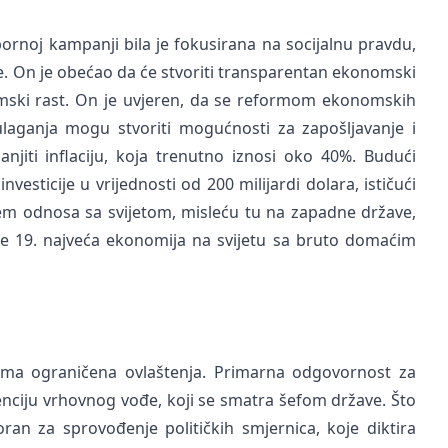
rnoj kampanji bila je fokusirana na socijalnu pravdu,
me. On je obećao da će stvoriti transparentan ekonomski
onomski rast. On je uvjeren, da se reformom ekonomskih
laganja mogu stvoriti mogućnosti za zapošljavanje i
jiti inflaciju, koja trenutno iznosi oko 40%. Budući
esticije u vrijednosti od 200 milijardi dolara, ističući
em odnosa sa svijetom, misleću tu na zapadne države,
je 19. najveća ekonomija na svijetu sa bruto domaćim
 ima ograničena ovlaštenja. Primarna odgovornost za
ciju vrhovnog vođe, koji se smatra šefom države. Što
ran za sprovođenje političkih smjernica, koje diktira