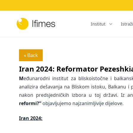
Institut
Istraž
« Back
Iran 2024: Reformator Pezeshki
M
eđunarodni institut za bliskoistočne i balkansk
analizira dešavanja na Bliskom istoku, Balkanu i 
nakon predsjedničkih izbora u toj državi. Iz a
reformi?”
objavljujemo najzanimljivije dijelove.
Iran 2024: