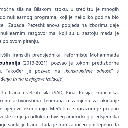
, moćna sila na Bliskom istoku, u središtu je mnogih
nu do nuklearnog programa, koji je nekoliko godina bio
ke i Zapada. Pezeshkianova pobjeda na izborima daje
uklearnim razgovorima, koji su u zastoju mada je
ka po ovom pitanju.
ivših iranskih predsjednika, reformiste Mohammada
ouhanija
(2013-2021), pozvao je tokom predizborne
. Također je pozvao na „
konstruktivne odnose
“ s
ođenja Irana iz njegove izolacije
“.
 Irana i velikih sila (SAD, Kina, Rusija, Francuska,
earnim aktivnostima Teherana u zamjenu za ukidanje
ile njegovu ekonomiju. Međutim, sporazum je propao
vukle iz njega odlukom bivšeg američkog predsjednika
ge sankcije Iranu. Tada je Iran započeo postepeno da