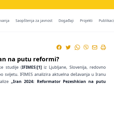
ivanja
Saopštenja za javnost
Događaji
Projekti
Publikaci
Facebook
Twitter
WhatsApp
Viber
an na putu reformi?
e studije (
IFIMES
)
[1]
iz Ljubljane, Slovenija, redovno
po svijetu. IFIMES analizira aktuelna dešavanja u Iranu
nalize
„Iran 2024:
Reformator Pezeshkian na putu