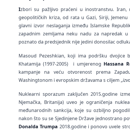
I
zbori su pažljivo praćeni u inostranstvu. Iran
geopolitičkih kriza, od rata u Gazi, Siriji, Jeme
glavni izvor neslaganja između Islamske Republi
zapadnim zemljama neku nadu za napredak u n
poznato da predsjednik nije jedini donosilac odlu
Masoud Pezeshkian, koji ima podršku dvojice b
Khatamija (1997-2005) i umjerenog
Hassana R
kampanje na veću otvorenost prema Zapadu
Washingtonom i evropskim državama s ciljem „
izv
Nuklearni sporazum zaključen 2015.godine između
Njemačka, Britanija) uveo je ograničenja nukl
međunarodnih sankcija, koje su ozbiljno pogod
nakon što su se Sjedinjene Države jednostrano po
Donalda Trumpa
2018.godine i ponovo uvele stro