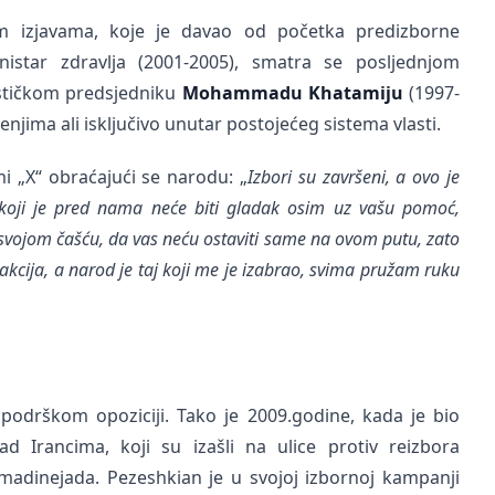
m izjavama, koje je davao od početka predizborne
istar zdravlja (2001-2005), smatra se posljednjom
ističkom predsjedniku
Mohammadu Khatamiju
(1997-
jima ali isključivo unutar postojećeg sistema vlasti.
 „X“ obraćajući se narodu: „
Izbori su završeni, a ovo je
 koji je pred nama neće biti gladak osim uz vašu pomoć,
svojom čašću, da vas neću ostaviti same na ovom putu, zato
akcija, a narod je taj koji me je izabrao, svima pružam ruku
odrškom opoziciji. Tako je 2009.godine, kada je bio
ad Irancima, koji su izašli na ulice protiv reizbora
dinejada. Pezeshkian je u svojoj izbornoj kampanji