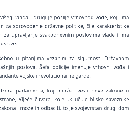
išeg ranga i drugi je poslije vrhovnog vođe, koji ima
n za sprovođenje državne politike, čije karakteristike
n za upravljanje svakodnevnim poslovima vlade i ima
poslove.
osebno u pitanjima vezanim za sigurnost. Državnom
ašnjih poslova. Šefa policije imenuje vrhovni vođa i
andante vojske i revolucionarne garde.
dzora parlamenta, koji može uvesti nove zakone u
trane, Vijeće čuvara, koje uključuje bliske saveznike
akona i može ih odbaciti, to je svojevrstan drugi dom