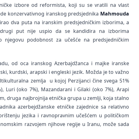
ničke izbore od reformista, koji su se vratili na vlast
jede konzervativnog iranskog predsjednika
Mahmouda
irao dva puta na iranskim predsjedničkim izborima, a
drugi put nije uspio da se kandidira na izborima
lo njegovu podobnost za učešće na predsjedničkim
u, od oca iranskog Azerbajdžanca i majke iranske
ki, kurdski, arapski i engleski jezik. Možda je to važno
multikulturalna zemlja u kojoj Perzijanci čine svega 51%
), Luri (oko 7%), Mazandarani i Gilaki (oko 7%), Arapi
m, druga najbrojnija etnička grupa u zemlji, koja stalno
ipadnika azerbejdžanske etničke zajednice sa relativno
rištenju jezika i ravnopravnim učešćem u političkom
onomskim razvojem njihove regije u Iranu, može sada