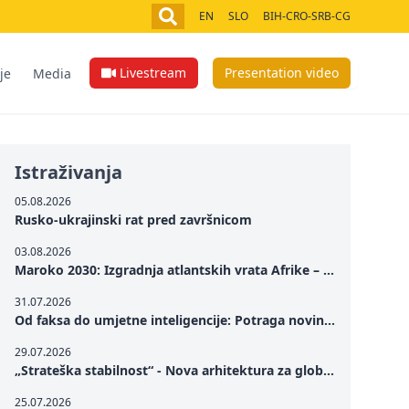
EN
SLO
BIH-CRO-SRB-CG
Livestream
Presentation video
je
Media
Istraživanja
05.08.2026
Rusko-ukrajinski rat pred završnicom
03.08.2026
Maroko 2030: Izgradnja atlantskih vrata Afrike – od Tangera u Mediteranu do novog geopolitičkog koridora
31.07.2026
Od faksa do umjetne inteligencije: Potraga novinarstva za istinom u digitalnom dobu
29.07.2026
„Strateška stabilnost“ - Nova arhitektura za globalnu saradnju
25.07.2026