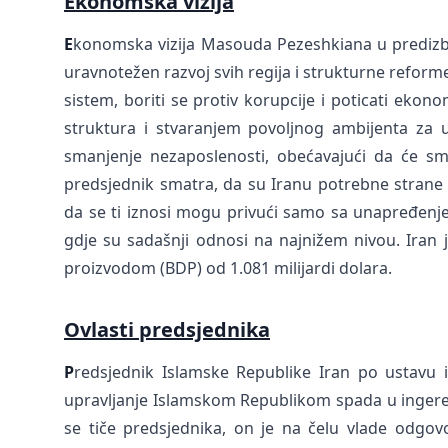
Ekonomska vizija
E
konomska vizija Masouda Pezeshkiana u predizbo
uravnotežen razvoj svih regija i strukturne refor
sistem, boriti se protiv korupcije i poticati ek
struktura i stvaranjem povoljnog ambijenta za u
smanjenje nezaposlenosti, obećavajući da će sman
predsjednik smatra, da su Iranu potrebne strane inv
da se ti iznosi mogu privući samo sa unapređenj
gdje su sadašnji odnosi na najnižem nivou. Iran 
proizvodom (BDP) od 1.081 milijardi dolara.
Ovlasti predsjednika
P
redsjednik Islamske Republike Iran po ustavu
upravljanje Islamskom Republikom spada u ingeren
se tiče predsjednika, on je na čelu vlade odgovo