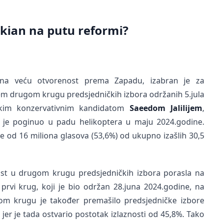
kian na putu reformi?
 na veću otvorenost prema Zapadu, izabran je za
em drugom krugu predsjedničkih izbora održanih 5.jula
aškim konzervativnim kandidatom
Saeedom Jalilijem
,
ji je poginuo u padu helikoptera u maju 2024.godine.
iše od 16 miliona glasova (53,6%) od ukupno izašlih 30,5
znost u drugom krugu predsjedničkih izbora porasla na
vi krug, koji je bio održan 28.juna 2024.godine, na
om krugu je također premašilo predsjedničke izbore
 jer je tada ostvario postotak izlaznosti od 45,8%. Tako