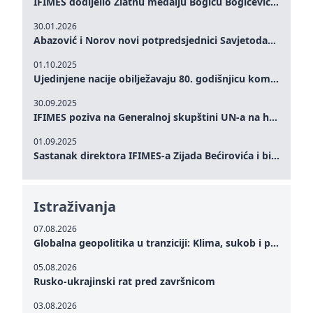
IFIMES dodijelio Zlatnu medalju Bogiću Bogićeviću za izuzetan doprinos demokratskim vrijednostima i miru
30.01.2026
Abazović i Norov novi potpredsjednici Savjetodavnog odbora IFIMES-a
01.10.2025
Ujedinjene nacije obilježavaju 80. godišnjicu komemoracijom na visokom nivou: Eileen Dong predstavlja IFIMES u oblasti ženskog liderstva, unapređenja mira, pravde, rodne ravnopravnosti i održivog razvoja
30.09.2025
IFIMES poziva na Generalnoj skupštini UN-a na hitna ulaganja u mentalno zdravlje i sisteme njege proširene umjetnom inteligencijom
01.09.2025
Sastanak direktora IFIMES-a Zijada Bećirovića i bivšeg premijera Crne Gore Dritana Abazovića
Istraživanja
07.08.2026
Globalna geopolitika u tranziciji: Klima, sukob i potraga za mirom
05.08.2026
Rusko-ukrajinski rat pred završnicom
03.08.2026