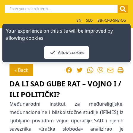
EN
SLO
BIH-CRO-SRB-CG
Your experience on this site will be improved by
allowing cookies.
Allow cookies
Facebook
Twitter
WhatsApp
« Back
Viber
DA LI SAD GUBE RAT – VOJNO I /
ILI POLITIČKI?
Međunarodni institut za međureligijske,
međunacionalne i bliskoistočne studije (IFIMES) iz
Ljubljane povodom vojne operacije SAD i njenih
saveznika »Iračka sloboda« analizirao je