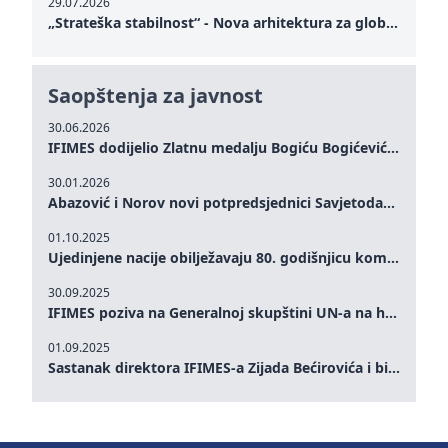
29.07.2026
„Strateška stabilnost“ - Nova arhitektura za globalnu saradnju
Saopštenja za javnost
30.06.2026
IFIMES dodijelio Zlatnu medalju Bogiću Bogićeviću za izuzetan doprinos demokratskim vrijednostima i miru
30.01.2026
Abazović i Norov novi potpredsjednici Savjetodavnog odbora IFIMES-a
01.10.2025
Ujedinjene nacije obilježavaju 80. godišnjicu komemoracijom na visokom nivou: Eileen Dong predstavlja IFIMES u oblasti ženskog liderstva, unapređenja mira, pravde, rodne ravnopravnosti i održivog razvoja
30.09.2025
IFIMES poziva na Generalnoj skupštini UN-a na hitna ulaganja u mentalno zdravlje i sisteme njege proširene umjetnom inteligencijom
01.09.2025
Sastanak direktora IFIMES-a Zijada Bećirovića i bivšeg premijera Crne Gore Dritana Abazovića