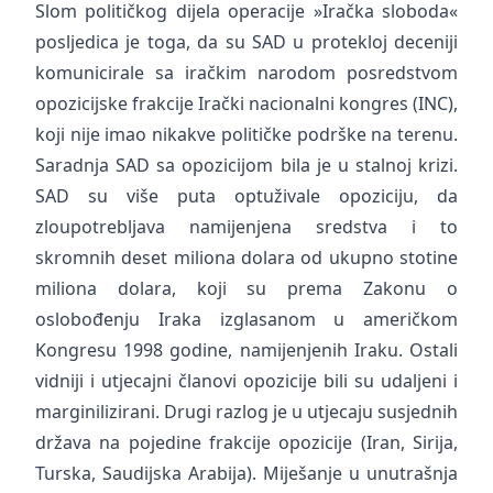
Slom političkog dijela operacije »Iračka sloboda«
posljedica je toga, da su SAD u protekloj deceniji
komunicirale sa iračkim narodom posredstvom
opozicijske frakcije Irački nacionalni kongres (INC),
koji nije imao nikakve političke podrške na terenu.
Saradnja SAD sa opozicijom bila je u stalnoj krizi.
SAD su više puta optuživale opoziciju, da
zloupotrebljava namijenjena sredstva i to
skromnih deset miliona dolara od ukupno stotine
miliona dolara, koji su prema Zakonu o
oslobođenju Iraka izglasanom u američkom
Kongresu 1998 godine, namijenjenih Iraku. Ostali
vidniji i utjecajni članovi opozicije bili su udaljeni i
marginilizirani. Drugi razlog je u utjecaju susjednih
država na pojedine frakcije opozicije (Iran, Sirija,
Turska, Saudijska Arabija). Miješanje u unutrašnja