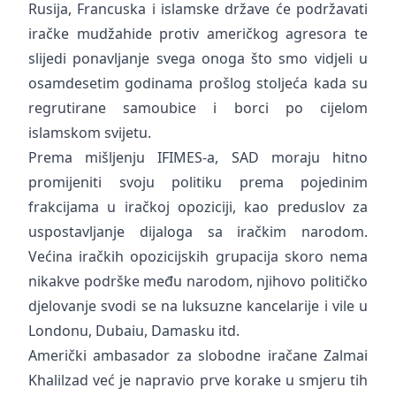
Rusija, Francuska i islamske države će podržavati
iračke mudžahide protiv američkog agresora te
slijedi ponavljanje svega onoga što smo vidjeli u
osamdesetim godinama prošlog stoljeća kada su
regrutirane samoubice i borci po cijelom
islamskom svijetu.
Prema mišljenju IFIMES-a, SAD moraju hitno
promijeniti svoju politiku prema pojedinim
frakcijama u iračkoj opoziciji, kao preduslov za
uspostavljanje dijaloga sa iračkim narodom.
Većina iračkih opozicijskih grupacija skoro nema
nikakve podrške među narodom, njihovo političko
djelovanje svodi se na luksuzne kancelarije i vile u
Londonu, Dubaiu, Damasku itd.
Američki ambasador za slobodne iračane Zalmai
Khalilzad već je napravio prve korake u smjeru tih