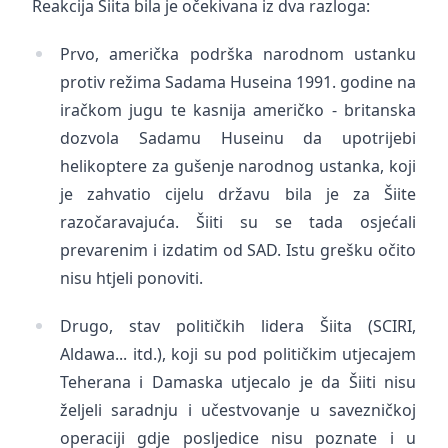
Reakcija Šiita bila je očekivana iz dva razloga:
Prvo, američka podrška narodnom ustanku
protiv režima Sadama Huseina 1991. godine na
iračkom jugu te kasnija američko - britanska
dozvola Sadamu Huseinu da upotrijebi
helikoptere za gušenje narodnog ustanka, koji
je zahvatio cijelu državu bila je za Šiite
razočaravajuća. Šiiti su se tada osjećali
prevarenim i izdatim od SAD. Istu grešku očito
nisu htjeli ponoviti.
Drugo, stav političkih lidera Šiita (SCIRI,
Aldawa... itd.), koji su pod političkim utjecajem
Teherana i Damaska utjecalo je da Šiiti nisu
željeli saradnju i učestvovanje u savezničkoj
operaciji gdje posljedice nisu poznate i u