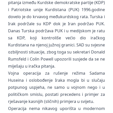
pitanja između Kurdske demokratske partije (KDP)
i Patriotske unije Kurdistana (PUK) 1996.godine
dovelo je do krvavog međukurdskog rata. Turska i
Irak podržale su KDP dok je Iran podržao PUK.
Danas Turska podržava PUK i u medijskom je ratu
sa KDP, koji kontroliše većio dio iračkog
Kurdistana na njenoj južnoj granici. SAD su svjesne
ozbiljnosti situacije, zbog toga su sekretari Donald
Rumsfeld i Colin Powell upozorili susjede da se ne
miješaju u iračka pitanja.
Vojna operacija za rušenje režima Sadama
Huseina i oslobođenje Iraka mogla bi u slučaju
potpunog uspjeha, ne samo u vojnom nego i u
političkom smislu, postati precedens i primjer za
rješavanje kasnijih (sličnih) primjera u svijetu.
Operacija nema nikavog uporišta u modernom