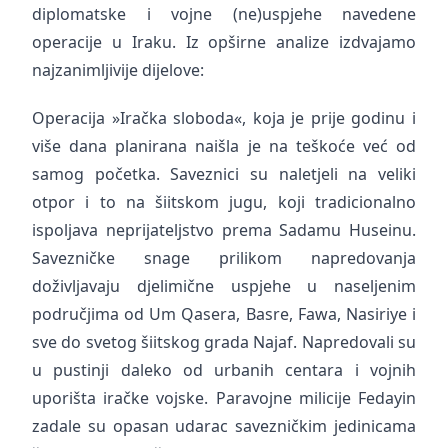
diplomatske i vojne (ne)uspjehe navedene
operacije u Iraku. Iz opširne analize izdvajamo
najzanimljivije dijelove:
Operacija »Iračka sloboda«, koja je prije godinu i
više dana planirana naišla je na teškoće već od
samog početka. Saveznici su naletjeli na veliki
otpor i to na šiitskom jugu, koji tradicionalno
ispoljava neprijateljstvo prema Sadamu Huseinu.
Savezničke snage prilikom napredovanja
doživljavaju djelimične uspjehe u naseljenim
područjima od Um Qasera, Basre, Fawa, Nasiriye i
sve do svetog šiitskog grada Najaf. Napredovali su
u pustinji daleko od urbanih centara i vojnih
uporišta iračke vojske. Paravojne milicije Fedayin
zadale su opasan udarac savezničkim jedinicama