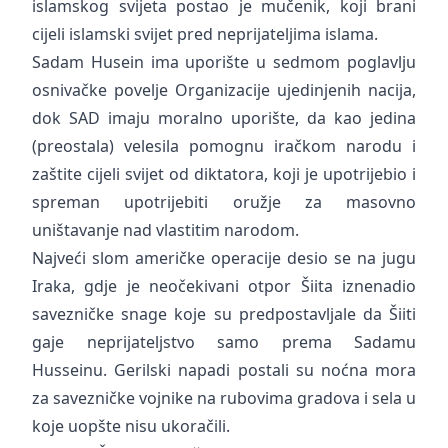
islamskog svijeta postao je mučenik, koji brani
cijeli islamski svijet pred neprijateljima islama.
Sadam Husein ima uporište u sedmom poglavlju
osnivačke povelje Organizacije ujedinjenih nacija,
dok SAD imaju moralno uporište, da kao jedina
(preostala) velesila pomognu iračkom narodu i
zaštite cijeli svijet od diktatora, koji je upotrijebio i
spreman upotrijebiti oružje za masovno
uništavanje nad vlastitim narodom.
Najveći slom američke operacije desio se na jugu
Iraka, gdje je neočekivani otpor Šiita iznenadio
savezničke snage koje su predpostavljale da Šiiti
gaje neprijateljstvo samo prema Sadamu
Husseinu. Gerilski napadi postali su noćna mora
za savezničke vojnike na rubovima gradova i sela u
koje uopšte nisu ukoračili.