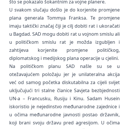
što se pokazalo šokantnim za vojne planere.
U svakom slučaju došlo je do korjenite promjene
plana generala Tommya Franksa. Te promjene
imaju taktički značaj čiji je cilj dobiti rat i ukoračati
u Bagdad. SAD mogu dobiti rat u vojnom smislu ali
u političkom smislu rat je možda izgubljen i
zahtijeva korjenite promjene političkog,
diplomatskog i medijskog plana operacije u cjelini.
Na političkom planu SAD našle su se u
otežavajućem položaju jer je unilateralna akcija
već od samog početka diskutabilna za cijeli svijet
uključujući tri stalne članice Savjeta bezbjednosti
UN-a – Francusku, Rusiju i Kinu. Sadam Husein
iskoristio je nejedinstvo međunarodne zajednice i
u očima međunarodne javnosti postao državnik,
koji brani svoju državu pred agresijom. U očima