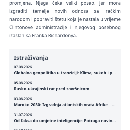
promjena. Njega čeka veliki posao, jer mora
izgraditi temelje novih odnosa sa iračkim
narodom i popraviti štetu koja je nastala u vrijeme
Clintonove administracije i njegovog posebnog
izaslanika Franka Richardonya.
Istraživanja
07.08.2026
Globalna geopolitika u tranziciji: Klima, sukob i potraga za mirom
05.08.2026
Rusko-ukrajinski rat pred završnicom
03.08.2026
Maroko 2030: Izgradnja atlantskih vrata Afrike – od Tangera u Mediteranu do novog geopolitičkog koridora
31.07.2026
Od faksa do umjetne inteligencije: Potraga novinarstva za istinom u digitalnom dobu