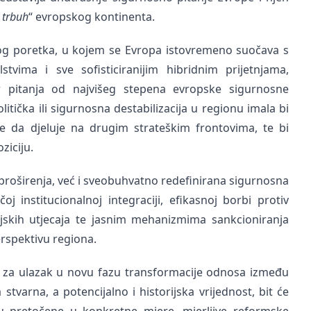
 trbuh
“ evropskog kontinenta.
g poretka, u kojem se Evropa istovremeno suočava s
tvima i sve sofisticiranijim hibridnim prijetnjama,
 pitanja od najvišeg stepena evropske sigurnosne
litička ili sigurnosna destabilizacija u regionu imala bi
e da djeluje na drugim strateškim frontovima, te bi
ziciju.
 proširenja, već i sveobuhvatno redefinirana sigurnosna
j institucionalnoj integraciji, efikasnoj borbi protiv
njskih utjecaja te jasnim mehanizmima sankcioniranja
erspektivu regiona.
tor za ulazak u novu fazu transformacije odnosa između
tvarna, a potencijalno i historijska vrijednost, bit će