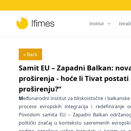
Institut
Istraž
« Back
Samit EU – Zapadni Balkan: nov
proširenja - hoće li Tivat posta
proširenju?“
M
eđunarodni institut za bliskoistočne i balkanske 
procese evropskih integracija i redefiniranje
Povodom samita EU – Zapadni Balkan održanog 5
politički značaj u kontekstu savremenih evropski