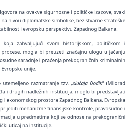
govora na ovakve sigurnosne i političke izazove, svaki
no na nivou diplomatske simbolike, bez stvarne strateške
tabilnost i evropsku perspektivu Zapadnog Balkana.
 koja zahvaljujući svom historijskom, političkom i
rocese, mogla bi preuzeti značajnu ulogu u jačanju
sudne saradnje i praćenja prekograničnih kriminalnih
Evropske unije.
o utemeljeno razmatranje tzv. „
slučaja Dodik
“ (Milorad
a i drugih nadležnih institucija, moglo bi predstavljati
kog i ekonomskog prostora Zapadnog Balkana. Evropska
aprijediti mehanizme finansijske kontrole, pravosudne i
rmacija u predmetima koji se odnose na prekogranični
ki uticaj na institucije.