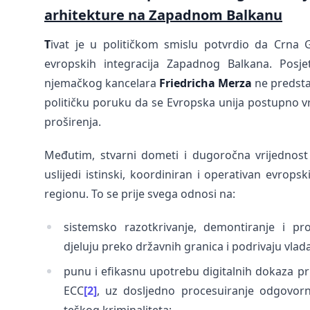
arhitekture na Zapadnom Balkanu
T
ivat je u političkom smislu potvrdio da Crna
evropskih integracija Zapadnog Balkana. Posj
njemačkog kancelara
Friedricha Merza
ne predsta
političku poruku da se Evropska unija postupno vra
proširenja.
Međutim, stvarni dometi i dugoročna vrijednost 
uslijedi istinski, koordiniran i operativan evrop
regionu. To se prije svega odnosi na:
sistemsko razotkrivanje, demontiranje i pr
djeluju preko državnih granica i podrivaju vlad
punu i efikasnu upotrebu digitalnih dokaza p
ECC
[2]
, uz dosljedno procesuiranje odgovorni