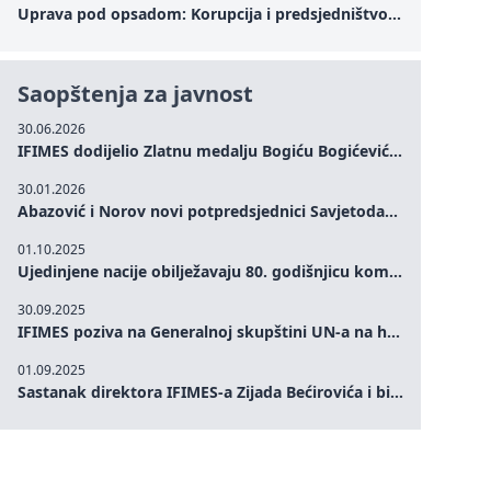
Uprava pod opsadom: Korupcija i predsjedništvo Zelenskog – Kako unutrašnje ranjivosti testiraju političku otpornost Ukrajine u kritičnom trenutku rata
Saopštenja za javnost
30.06.2026
IFIMES dodijelio Zlatnu medalju Bogiću Bogićeviću za izuzetan doprinos demokratskim vrijednostima i miru
30.01.2026
Abazović i Norov novi potpredsjednici Savjetodavnog odbora IFIMES-a
01.10.2025
Ujedinjene nacije obilježavaju 80. godišnjicu komemoracijom na visokom nivou: Eileen Dong predstavlja IFIMES u oblasti ženskog liderstva, unapređenja mira, pravde, rodne ravnopravnosti i održivog razvoja
30.09.2025
IFIMES poziva na Generalnoj skupštini UN-a na hitna ulaganja u mentalno zdravlje i sisteme njege proširene umjetnom inteligencijom
01.09.2025
Sastanak direktora IFIMES-a Zijada Bećirovića i bivšeg premijera Crne Gore Dritana Abazovića