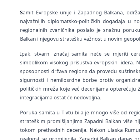
S
amit Evropske unije i Zapadnog Balkana, održa
najvažnijih diplomatsko-političkih događaja u nov
regionalnih zvaničnika poslalo je snažnu poruk
Balkan i njegovu stratešku važnost u novim geopol
Ipak, stvarni značaj samita neće se mjeriti cer
simbolikom visokog prisustva evropskih lidera. N
sposobnosti država regiona da provedu suštinske r
sigurnosti i nemilosrdne borbe protiv organizira
političkih mreža koje već decenijama opterećuju 
integracijama ostat će nedovoljna.
Poruka samita u Tivtu bila je mnogo više od regi
strateškim promišljanjima Zapadni Balkan više ni
tokom prethodnih decenija. Nakon ulaska Rumuni
realnost se promijenila. Zapadni Balkan danas pr