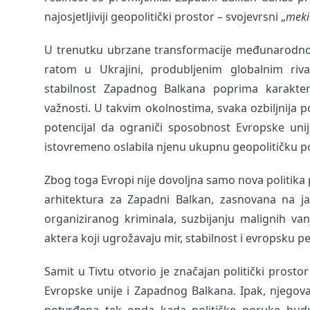
najosjetljiviji geopolitički prostor – svojevrsni „
meki
U trenutku ubrzane transformacije međunarodno
ratom u Ukrajini, produbljenim globalnim rivals
stabilnost Zapadnog Balkana poprima karakter
važnosti. U takvim okolnostima, svaka ozbiljnija po
potencijal da ograniči sposobnost Evropske unij
istovremeno oslabila njenu ukupnu geopolitičku po
Zbog toga Evropi nije dovoljna samo nova politika
arhitektura za Zapadni Balkan, zasnovana na jačo
organiziranog kriminala, suzbijanju malignih va
aktera koji ugrožavaju mir, stabilnost i evropsku p
Samit u Tivtu otvorio je značajan politički pros
Evropske unije i Zapadnog Balkana. Ipak, njegova s