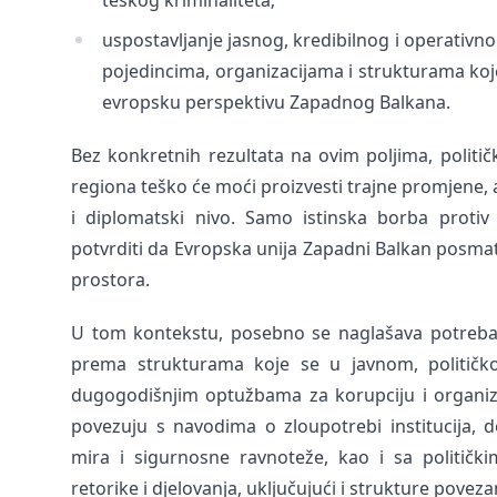
teškog kriminaliteta;
uspostavljanje jasnog, kredibilnog i operativ
pojedincima, organizacijama i strukturama koje
evropsku perspektivu Zapadnog Balkana.
Bez konkretnih rezultata na ovim poljima, politič
regiona teško će moći proizvesti trajne promjene, 
i diplomatski nivo. Samo istinska borba protiv 
potvrditi da Evropska unija Zapadni Balkan posmatr
prostora.
U tom kontekstu, posebno se naglašava potreba 
prema strukturama koje se u javnom, političk
dugogodišnjim optužbama za korupciju i organizir
povezuju s navodima o zloupotrebi institucija, d
mira i sigurnosne ravnoteže, kao i sa politički
retorike i djelovanja, uključujući i strukture povez