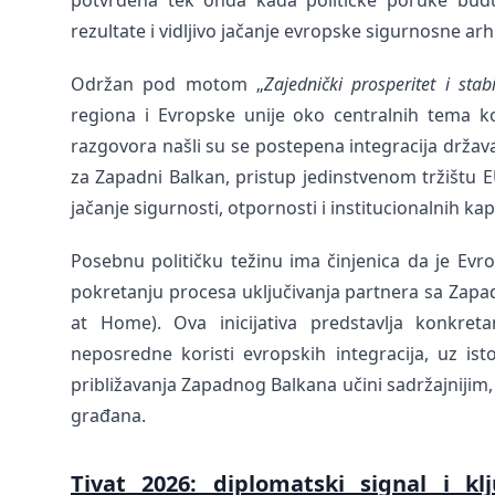
potvrđena tek onda kada političke poruke budu
rezultate i vidljivo jačanje evropske sigurnosne a
Održan pod motom „
Zajednički prosperitet i st
regiona i Evropske unije oko centralnih tema k
razgovora našli su se postepena integracija držav
za Zapadni Balkan, pristup jedinstvenom tržištu 
jačanje sigurnosti, otpornosti i institucionalnih kap
Posebnu političku težinu ima činjenica da je Evr
pokretanju procesa uključivanja partnera sa Zapa
at Home). Ova inicijativa predstavlja konkreta
neposredne koristi evropskih integracija, uz is
približavanja Zapadnog Balkana učini sadržajnijim, 
građana.
Tivat 2026: diplomatski signal i klj