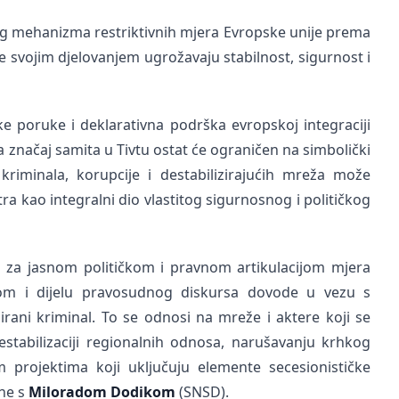
nog mehanizma restriktivnih mjera Evropske unije prema
 svojim djelovanjem ugrožavaju stabilnost, sigurnost i
ke poruke i deklarativna podrška evropskoj integraciji
a značaj samita u Tivtu ostat će ograničen na simbolički
kriminala, korupcije i destabilizirajućih mreža može
a kao integralni dio vlastitog sigurnosnog i političkog
za jasnom političkom i pravnom artikulacijom mjera
om i dijelu pravosudnog diskursa dovode u vezu s
ani kriminal. To se odnosi na mreže i aktere koji se
estabilizaciji regionalnih odnosa, narušavanju krhkog
m projektima koji uključuju elemente secesionističke
ane s
Miloradom Dodikom
(SNSD).