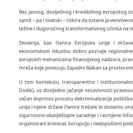
Bez jasnog, dosljednog i kredibilnog evropskog od
samit – pa i tivatski – riskira da ostane prvenstve
težine i dugoročnog transformativnog učinka na s
Slovenija, kao članica Evropske unije i država
ekonomskom iskustvu dobro poznaje regionalne p
evropskih mehanizama finansijskog nadzora, pravo
mreža koje povezuju Zapadni Balkan sa prostorom 
U tom kontekstu, transparentno i institucionaln
Dodik), uz dosljedno jačanje nezavisnosti pravosuđ
važan doprinos procesu dekriminalizacije politič
unija i njene države članice trebale bi dodatno un
sigurnosno-obavještajne saradnje i razmjene info
organizirani kriminal, korupciju i nedopušteni politič