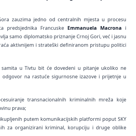
 Gora zauzima jedno od centralnih mjesta u procesu
eta predsjednika Francuske
Emmanuela Macrona
i
vlja samo diplomatsko priznanje Crnoj Gori, već i jasnu
ća aktivnijem i strateški definiranom pristupu politici
samita u Tivtu bit će dovedeni u pitanje ukoliko ne
ski odgovor na rastuće sigurnosne izazove i prijetnje u
ocesuiranje transnacionalnih kriminalnih mreža koje
avinu prava;
rikupljenih putem komunikacijskih platformi poput SKY
h za organizirani kriminal, korupciju i druge oblike