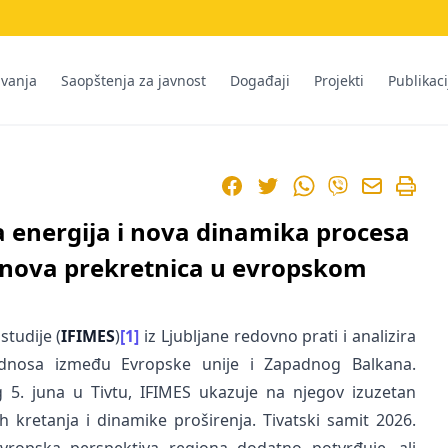
ivanja
Saopštenja za javnost
Događaji
Projekti
Publikaci
Facebook
Twitter
WhatsApp
Viber
a energija i nova dinamika procesa
ti nova prekretnica u evropskom
studije (
IFIMES
)
[1]
iz Ljubljane redovno prati i analizira
 odnosa između Evropske unije i Zapadnog Balkana.
. juna u Tivtu, IFIMES ukazuje na njegov izuzetan
h kretanja i dinamike proširenja. Tivatski samit 2026.