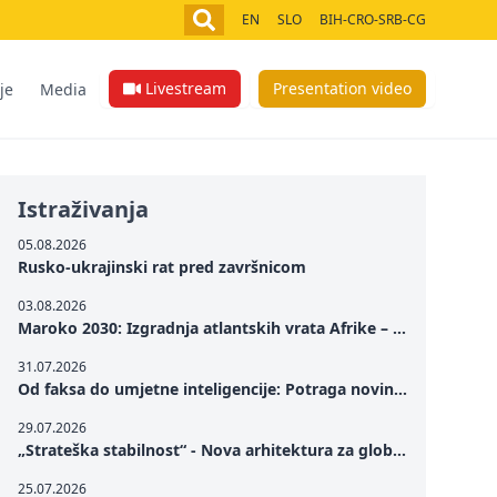
EN
SLO
BIH-CRO-SRB-CG
Livestream
Presentation video
je
Media
Istraživanja
05.08.2026
Rusko-ukrajinski rat pred završnicom
03.08.2026
Maroko 2030: Izgradnja atlantskih vrata Afrike – od Tangera u Mediteranu do novog geopolitičkog koridora
31.07.2026
Od faksa do umjetne inteligencije: Potraga novinarstva za istinom u digitalnom dobu
29.07.2026
„Strateška stabilnost“ - Nova arhitektura za globalnu saradnju
25.07.2026