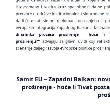
godine označava važan trenutak u kojem se ev
istovremeno i testira kroz sposobnost da se poli
pretvore u održive institucionalne i sigurnosne r
da li će ostati simbol diplomatskog uspjeha ili p
evropskih integracija Zapadnog Balkana. Iz analiz
dinamika procesa proširenja - hoće li 
proširenju?“
izdvajaju se glavni uvidi koji refle
scenarije daljeg razvoja evropske politike proširenj
Samit EU – Zapadni Balkan: nov
proširenja - hoće li Tivat pos
proš