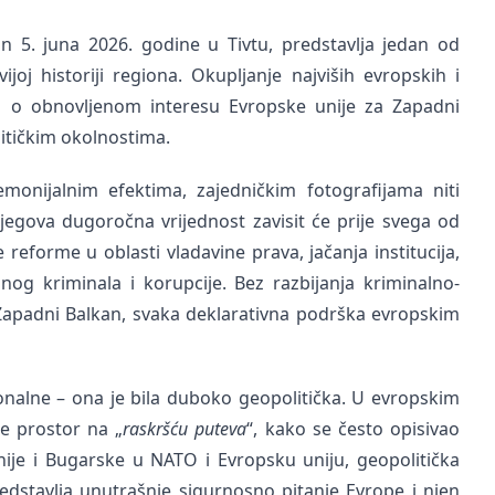
n 5. juna 2026. godine u Tivtu, predstavlja jedan od
ijoj historiji regiona. Okupljanje najviših evropskih i
u o obnovljenom interesu Evropske unije za Zapadni
itičkim okolnostima.
emonijalnim efektima, zajedničkim fotografijama niti
jegova dugoročna vrijednost zavisit će prije svega od
eforme u oblasti vladavine prava, jačanja institucija,
nog kriminala i korupcije. Bez razbijanja kriminalno-
Zapadni Balkan, svaka deklarativna podrška evropskim
onalne – ona je bila duboko geopolitička. U evropskim
je prostor na „
raskršću puteva
“, kako se često opisivao
je i Bugarske u NATO i Evropsku uniju, geopolitička
edstavlja unutrašnje sigurnosno pitanje Evrope i njen