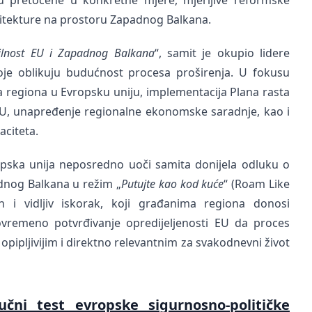
 pretočene u konkretne mjere, mjerljive reformske
rhitekture na prostoru Zapadnog Balkana.
abilnost EU i Zapadnog Balkana
“, samit je okupio lidere
oje oblikuju budućnost procesa proširenja. U fokusu
a regiona u Evropsku uniju, implementacija Plana rasta
EU, unapređenje regionalne ekonomske saradnje, kao i
aciteta.
opska unija neposredno uoči samita donijela odluku o
dnog Balkana u režim „
Putujte kao kod kuće
“ (Roam Like
n i vidljiv iskorak, koji građanima regiona donosi
tovremeno potvrđivanje opredijeljenosti EU da proces
opipljivijim i direktno relevantnim za svakodnevni život
učni test evropske sigurnosno-političke