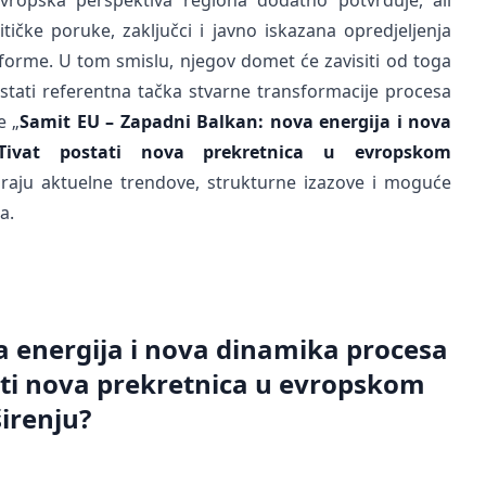
ropska perspektiva regiona dodatno potvrđuje, ali
tičke poruke, zaključci i javno iskazana opredjeljenja
eforme. U tom smislu, njegov domet će zavisiti od toga
ostati referentna tačka stvarne transformacije procesa
e „
Samit EU – Zapadni Balkan: nova energija i nova
Tivat postati nova prekretnica u evropskom
ktiraju aktuelne trendove, strukturne izazove i moguće
a.
a energija i nova dinamika procesa
tati nova prekretnica u evropskom
irenju?