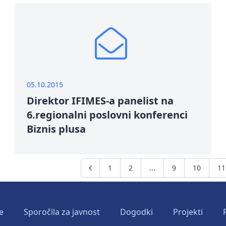
05.10.2015
Direktor IFIMES-a panelist na
6.regionalni poslovni konferenci
Biznis plusa
1
2
...
9
10
11
e
Sporočila za javnost
Dogodki
Projekti