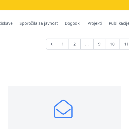
ziskave
Sporočila za javnost
Dogodki
Projekti
Publikacij
1
2
...
9
10
11