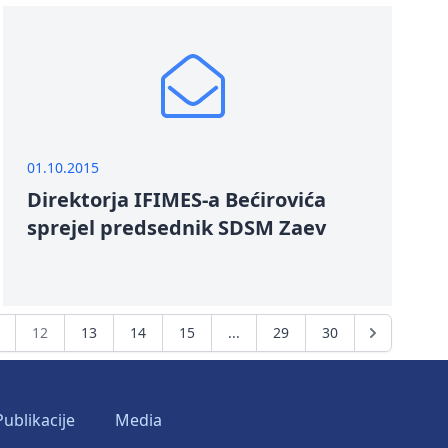
01.10.2015
Direktorja IFIMES-a Bećirovića
sprejel predsednik SDSM Zaev
12
13
14
15
...
29
30
Publikacije
Media