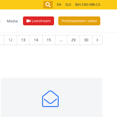
EN
SLO
BIH-CRO-SRB-CG
Livestream
Predstavitveni video
e
Media
12
13
14
15
...
29
30