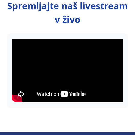
Spremljajte naš livestream
v živo