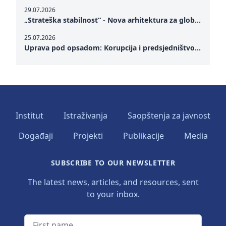
29.07.2026
„Strateška stabilnost“ - Nova arhitektura za globalnu saradnju
25.07.2026
Uprava pod opsadom: Korupcija i predsjedništvo Zelenskog – Kako unutrašnje ranjivosti testiraju političku otpornost Ukrajine u kritičnom trenutku rata
Institut
Istraživanja
Saopštenja za javnost
Događaji
Projekti
Publikacije
Media
SUBSCRIBE TO OUR NEWSLETTER
The latest news, articles, and resources, sent
to your inbox.
First name