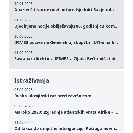
30.01.2026
Abazović i Norov novi potpredsjednici Savjetodavnog odbora IFIMES-a
01.10.2025
Ujedinjene nacije obilježavaju 80. godišnjicu komemoracijom na visokom nivou: Eileen Dong predstavlja IFIMES u oblasti ženskog liderstva, unapređenja mira, pravde, rodne ravnopravnosti i održivog razvoja
30.09.2025
IFIMES poziva na Generalnoj skupštini UN-a na hitna ulaganja u mentalno zdravlje i sisteme njege proširene umjetnom inteligencijom
01.09.2025
Sastanak direktora IFIMES-a Zijada Bećirovića i bivšeg premijera Crne Gore Dritana Abazovića
Istraživanja
05.08.2026
Rusko-ukrajinski rat pred završnicom
03.08.2026
Maroko 2030: Izgradnja atlantskih vrata Afrike – od Tangera u Mediteranu do novog geopolitičkog koridora
31.07.2026
Od faksa do umjetne inteligencije: Potraga novinarstva za istinom u digitalnom dobu