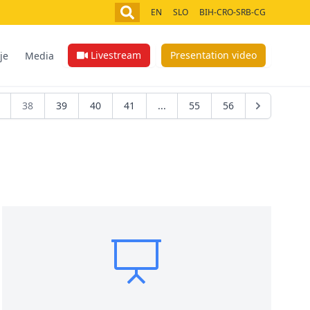
EN
SLO
BIH-CRO-SRB-CG
Livestream
Presentation video
je
Media
38
39
40
41
...
55
56