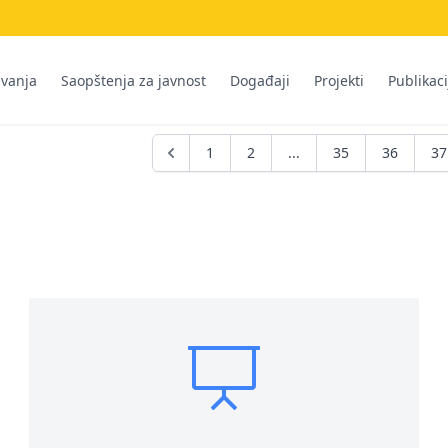
ivanja
Saopštenja za javnost
Događaji
Projekti
Publikaci
1
2
...
35
36
37