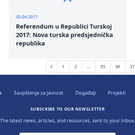
05.04.2017
Referendum u Republici Turskoj
2017: Nova turska predsjednička
republika
1
2
...
35
36
37
a
Saopštenja za javnost
Događaji
Projekti
SUBSCRIBE TO OUR NEWSLETTER
The latest news, articles, and resources, sent to your inbox.