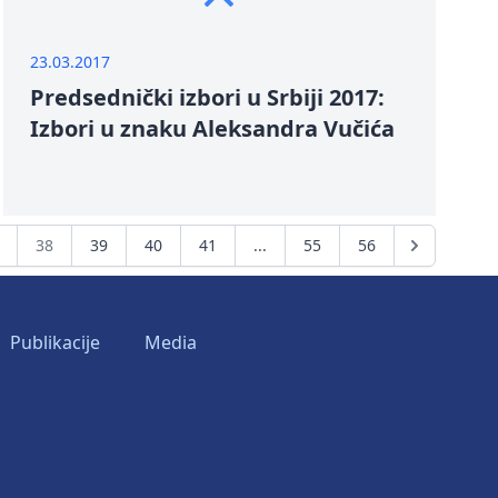
23.03.2017
Predsednički izbori u Srbiji 2017:
Izbori u znaku Aleksandra Vučića
38
39
40
41
...
55
56
Publikacije
Media