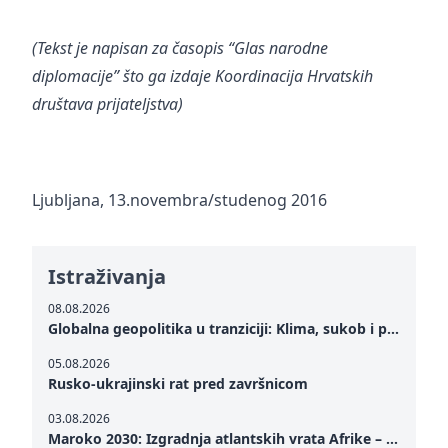
(Tekst je napisan za časopis “Glas narodne
diplomacije” što ga izdaje Koordinacija Hrvatskih
društava prijateljstva)
Ljubljana, 13.novembra/studenog 2016
Istraživanja
08.08.2026
Globalna geopolitika u tranziciji: Klima, sukob i potraga za mirom
05.08.2026
Rusko-ukrajinski rat pred završnicom
03.08.2026
Maroko 2030: Izgradnja atlantskih vrata Afrike – od Tangera u Mediteranu do novog geopolitičkog koridora