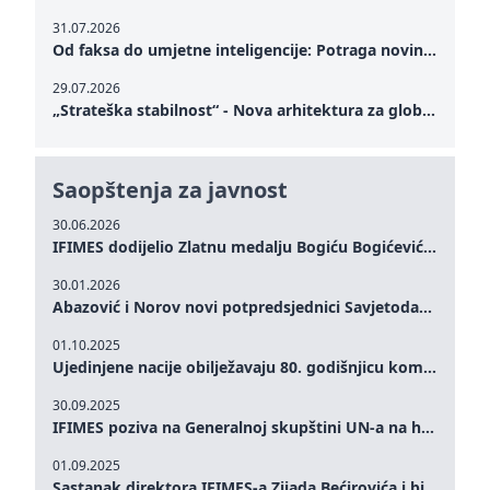
31.07.2026
Od faksa do umjetne inteligencije: Potraga novinarstva za istinom u digitalnom dobu
29.07.2026
„Strateška stabilnost“ - Nova arhitektura za globalnu saradnju
Saopštenja za javnost
30.06.2026
IFIMES dodijelio Zlatnu medalju Bogiću Bogićeviću za izuzetan doprinos demokratskim vrijednostima i miru
30.01.2026
Abazović i Norov novi potpredsjednici Savjetodavnog odbora IFIMES-a
01.10.2025
Ujedinjene nacije obilježavaju 80. godišnjicu komemoracijom na visokom nivou: Eileen Dong predstavlja IFIMES u oblasti ženskog liderstva, unapređenja mira, pravde, rodne ravnopravnosti i održivog razvoja
30.09.2025
IFIMES poziva na Generalnoj skupštini UN-a na hitna ulaganja u mentalno zdravlje i sisteme njege proširene umjetnom inteligencijom
01.09.2025
Sastanak direktora IFIMES-a Zijada Bećirovića i bivšeg premijera Crne Gore Dritana Abazovića