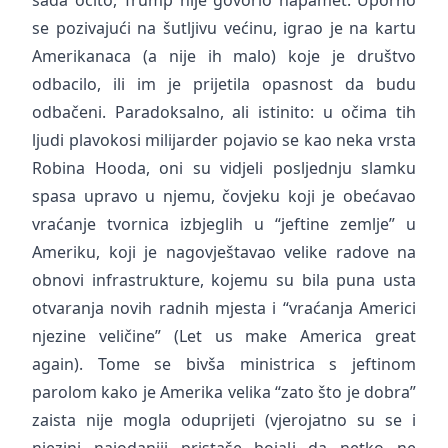
se pozivajući na šutljivu većinu, igrao je na kartu
Amerikanaca (a nije ih malo) koje je društvo
odbacilo, ili im je prijetila opasnost da budu
odbačeni. Paradoksalno, ali istinito: u očima tih
ljudi plavokosi milijarder pojavio se kao neka vrsta
Robina Hooda, oni su vidjeli posljednju slamku
spasa upravo u njemu, čovjeku koji je obećavao
vraćanje tvornica izbjeglih u “jeftine zemlje” u
Ameriku, koji je nagovještavao velike radove na
obnovi infrastrukture, kojemu su bila puna usta
otvaranja novih radnih mjesta i “vraćanja Americi
njezine veličine” (Let us make America great
again). Tome se bivša ministrica s jeftinom
parolom kako je Amerika velika “zato što je dobra”
zaista nije mogla oduprijeti (vjerojatno su se i
njezini najodaniji pristaše bojali da netko ne