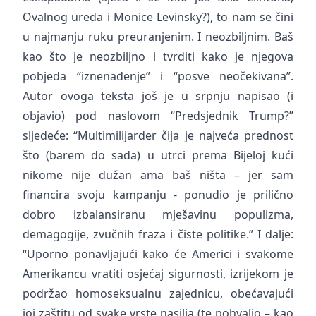
Ovalnog ureda i Monice Levinsky?), to nam se čini
u najmanju ruku preuranjenim. I neozbiljnim. Baš
kao što je neozbiljno i tvrditi kako je njegova
pobjeda “iznenađenje” i “posve neočekivana”.
Autor ovoga teksta još je u srpnju napisao (i
objavio) pod naslovom “Predsjednik Trump?”
sljedeće: “Multimilijarder čija je najveća prednost
što (barem do sada) u utrci prema Bijeloj kući
nikome nije dužan ama baš ništa – jer sam
financira svoju kampanju - ponudio je prilično
dobro izbalansiranu mješavinu populizma,
demagogije, zvučnih fraza i čiste politike.” I dalje:
“Uporno ponavljajući kako će Americi i svakome
Amerikancu vratiti osjećaj sigurnosti, izrijekom je
podržao homoseksualnu zajednicu, obećavajući
joj zaštitu od svake vrste nasilja (te pohvalio – kao