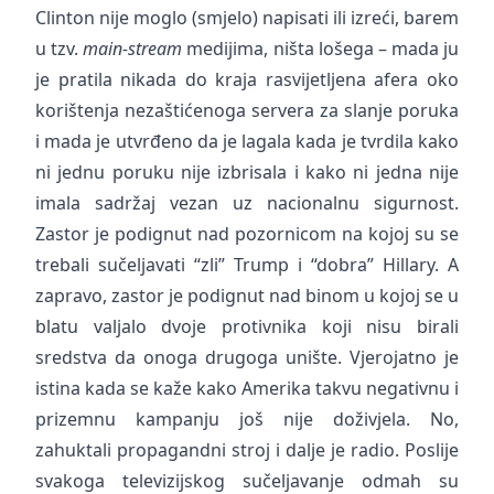
Clinton nije moglo (smjelo) napisati ili izreći, barem
u tzv.
main-stream
medijima, ništa lošega – mada ju
je pratila nikada do kraja rasvijetljena afera oko
korištenja nezaštićenoga servera za slanje poruka
i mada je utvrđeno da je lagala kada je tvrdila kako
ni jednu poruku nije izbrisala i kako ni jedna nije
imala sadržaj vezan uz nacionalnu sigurnost.
Zastor je podignut nad pozornicom na kojoj su se
trebali sučeljavati “zli” Trump i “dobra” Hillary. A
zapravo, zastor je podignut nad binom u kojoj se u
blatu valjalo dvoje protivnika koji nisu birali
sredstva da onoga drugoga unište. Vjerojatno je
istina kada se kaže kako Amerika takvu negativnu i
prizemnu kampanju još nije doživjela. No,
zahuktali propagandni stroj i dalje je radio. Poslije
svakoga televizijskog sučeljavanje odmah su