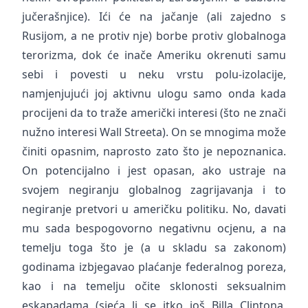
jučerašnjice). Ići će na jačanje (ali zajedno s
Rusijom, a ne protiv nje) borbe protiv globalnoga
terorizma, dok će inače Ameriku okrenuti samu
sebi i povesti u neku vrstu polu-izolacije,
namjenjujući joj aktivnu ulogu samo onda kada
procijeni da to traže američki interesi (što ne znači
nužno interesi Wall Streeta). On se mnogima može
činiti opasnim, naprosto zato što je nepoznanica.
On potencijalno i jest opasan, ako ustraje na
svojem negiranju globalnog zagrijavanja i to
negiranje pretvori u američku politiku. No, davati
mu sada bespogovorno negativnu ocjenu, a na
temelju toga što je (a u skladu sa zakonom)
godinama izbjegavao plaćanje federalnog poreza,
kao i na temelju očite sklonosti seksualnim
eskapadama (sjeća li se itko još Billa Clintona,