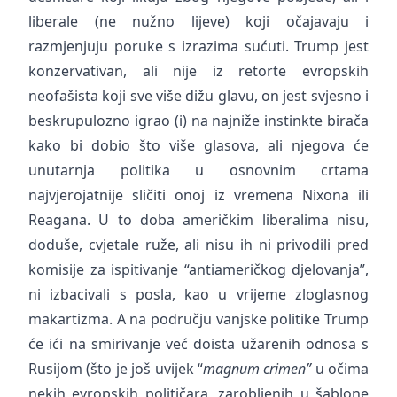
liberale (ne nužno lijeve) koji očajavaju i
razmjenjuju poruke s izrazima sućuti. Trump jest
konzervativan, ali nije iz retorte evropskih
neofašista koji sve više dižu glavu, on jest svjesno i
beskrupulozno igrao (i) na najniže instinkte birača
kako bi dobio što više glasova, ali njegova će
unutarnja politika u osnovnim crtama
najvjerojatnije sličiti onoj iz vremena Nixona ili
Reagana. U to doba američkim liberalima nisu,
doduše, cvjetale ruže, ali nisu ih ni privodili pred
komisije za ispitivanje “antiameričkog djelovanja”,
ni izbacivali s posla, kao u vrijeme zloglasnog
makartizma. A na području vanjske politike Trump
će ići na smirivanje već doista užarenih odnosa s
Rusijom (što je još uvijek “
magnum crimen”
u očima
nekih evropskih političara, zarobljenih u šablone