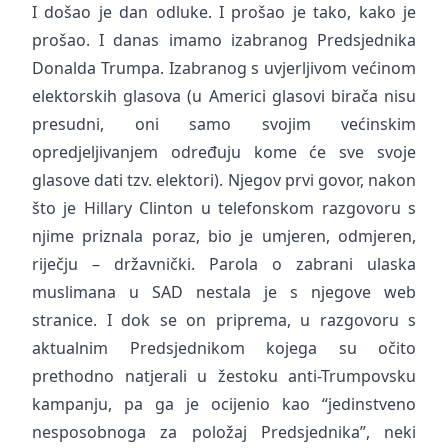
I došao je dan odluke. I prošao je tako, kako je
prošao. I danas imamo izabranog Predsjednika
Donalda Trumpa. Izabranog s uvjerljivom većinom
elektorskih glasova (u Americi glasovi birača nisu
presudni, oni samo svojim većinskim
opredjeljivanjem određuju kome će sve svoje
glasove dati tzv. elektori). Njegov prvi govor, nakon
što je Hillary Clinton u telefonskom razgovoru s
njime priznala poraz, bio je umjeren, odmjeren,
riječju – državnički. Parola o zabrani ulaska
muslimana u SAD nestala je s njegove web
stranice. I dok se on priprema, u razgovoru s
aktualnim Predsjednikom kojega su očito
prethodno natjerali u žestoku anti-Trumpovsku
kampanju, pa ga je ocijenio kao “jedinstveno
nesposobnoga za položaj Predsjednika”, neki