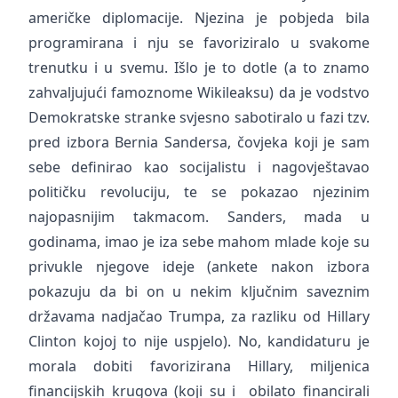
američke diplomacije. Njezina je pobjeda bila
programirana i nju se favoriziralo u svakome
trenutku i u svemu. Išlo je to dotle (a to znamo
zahvaljujući famoznome Wikileaksu) da je vodstvo
Demokratske stranke svjesno sabotiralo u fazi tzv.
pred izbora Bernia Sandersa, čovjeka koji je sam
sebe definirao kao socijalistu i nagovještavao
političku revoluciju, te se pokazao njezinim
najopasnijim takmacom. Sanders, mada u
godinama, imao je iza sebe mahom mlade koje su
privukle njegove ideje (ankete nakon izbora
pokazuju da bi on u nekim ključnim saveznim
državama nadjačao Trumpa, za razliku od Hillary
Clinton kojoj to nije uspjelo). No, kandidaturu je
morala dobiti favorizirana Hillary, miljenica
financijskih krugova (koji su i obilato financirali