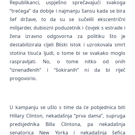
Republikanci, uspješno sprečavajući svakoga
“trećega” da dobije i najmanju šansu kada se bira
šef države, to da su se sučelili ekscentrični
milijarder, dubiozni poduzetnik i čovjek s estrade i
žena izravno odgovorna za politiku što je
destabilizirala cijeli Bliski istok i uzrokovala smrt
stotina tisuća ljudi, o tome bi se svakako moglo
raspravljati. No, o tome nitko od onih
“iznenađenih” i “šokiranih” ni da bi riječ
progovorio.
U kampanju se ušlo s time da će pobjednica biti
Hillary Clinton, nekadašnja “prva dama”, supruga
predsjednika Billa Clintona, pa nekadašnja
senatorica New Yorka i nekadašnja šefica