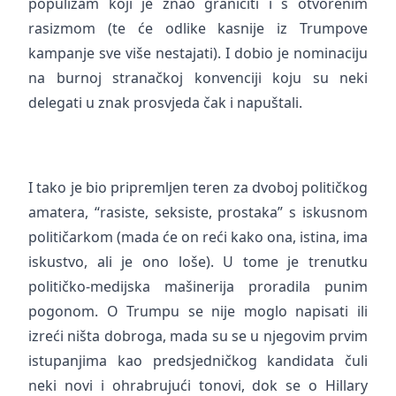
populizam koji je znao graničiti i s otvorenim
rasizmom (te će odlike kasnije iz Trumpove
kampanje sve više nestajati). I dobio je nominaciju
na burnoj stranačkoj konvenciji koju su neki
delegati u znak prosvjeda čak i napuštali.
I tako je bio pripremljen teren za dvoboj političkog
amatera, “rasiste, seksiste, prostaka” s iskusnom
političarkom (mada će on reći kako ona, istina, ima
iskustvo, ali je ono loše). U tome je trenutku
političko-medijska mašinerija proradila punim
pogonom. O Trumpu se nije moglo napisati ili
izreći ništa dobroga, mada su se u njegovim prvim
istupanjima kao predsjedničkog kandidata čuli
neki novi i ohrabrujući tonovi, dok se o Hillary