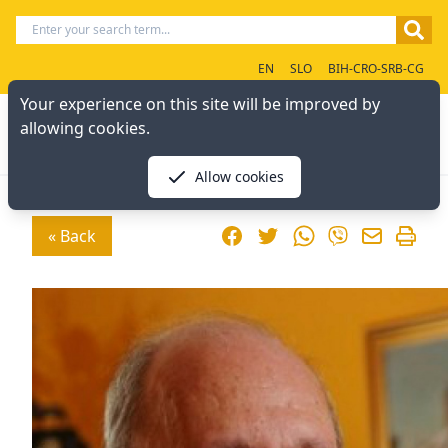
EN
SLO
BIH-CRO-SRB-CG
Your experience on this site will be improved by
allowing cookies.
Allow cookies
Facebook
Twitter
WhatsApp
« Back
Viber