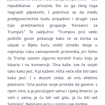
republikanac - prisutne, što su ga zbog toga
nagradili pljeskom). I pobrinuo se da među
predgovornicima budu pripadnici i drugih rasa
(npr. predstavnica grupacije ‘Koreanci za
Trumpa’).” Te zaključno: “Trumpov prvi veliki
politički govor pokazuje kako će se borba za
ulazak u Bijelu kuću voditi između dvoje u
najmanju ruku ravnopravnih protivnika, pri čemu
će Trump sasvim sigurno koristiti frazu koju je
izbacio i na konvenciji: ‘Ona kaže: sve će ostati
tako kako jest. A ja kažem: ništa neće više biti tako
kako jest’. I s dozom zlobe, ali vrlo efektno
plasirano: ‘Ona poziva svoje pristaše da govore: s
njom smo; a ja poručujem vama i cijeloj Americi: ja
sam s vama, ja ću biti vaš glas, ja ću biti vaš
šampion’. Napisano je to u srpnju ove godine.