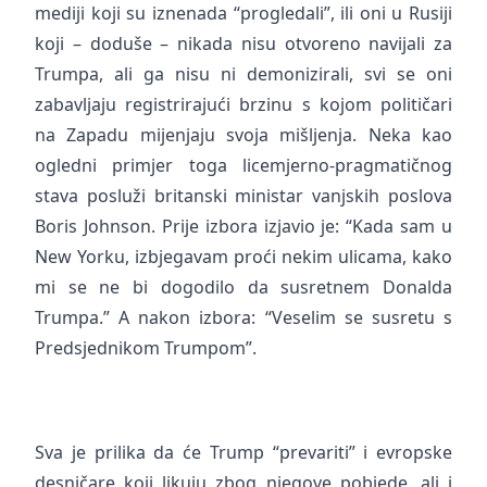
mediji koji su iznenada “progledali”, ili oni u Rusiji
koji – doduše – nikada nisu otvoreno navijali za
Trumpa, ali ga nisu ni demonizirali, svi se oni
zabavljaju registrirajući brzinu s kojom političari
na Zapadu mijenjaju svoja mišljenja. Neka kao
ogledni primjer toga licemjerno-pragmatičnog
stava posluži britanski ministar vanjskih poslova
Boris Johnson. Prije izbora izjavio je: “Kada sam u
New Yorku, izbjegavam proći nekim ulicama, kako
mi se ne bi dogodilo da susretnem Donalda
Trumpa.” A nakon izbora: “Veselim se susretu s
Predsjednikom Trumpom”.
Sva je prilika da će Trump “prevariti” i evropske
desničare koji likuju zbog njegove pobjede, ali i