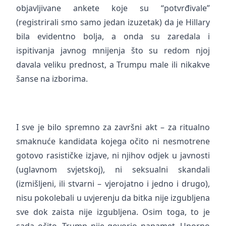
objavljivane ankete koje su “potvrđivale”
(registrirali smo samo jedan izuzetak) da je Hillary
bila evidentno bolja, a onda su zaredala i
ispitivanja javnog mnijenja što su redom njoj
davala veliku prednost, a Trumpu male ili nikakve
šanse na izborima.
I sve je bilo spremno za završni akt – za ritualno
smaknuće kandidata kojega očito ni nesmotrene
gotovo rasističke izjave, ni njihov odjek u javnosti
(uglavnom svjetskoj), ni seksualni skandali
(izmišljeni, ili stvarni – vjerojatno i jedno i drugo),
nisu pokolebali u uvjerenju da bitka nije izgubljena
sve dok zaista nije izgubljena. Osim toga, to je
sada očito, Trump nije govorio napamet. Uporno