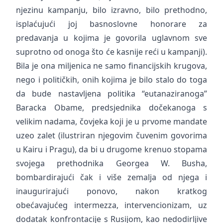
njezinu kampanju, bilo izravno, bilo prethodno,
isplaćujući joj basnoslovne honorare za
predavanja u kojima je govorila uglavnom sve
suprotno od onoga što će kasnije reći u kampanji).
Bila je ona miljenica ne samo financijskih krugova,
nego i političkih, onih kojima je bilo stalo do toga
da bude nastavljena politika “eutanaziranoga”
Baracka Obame, predsjednika dočekanoga s
velikim nadama, čovjeka koji je u prvome mandate
uzeo zalet (ilustriran njegovim čuvenim govorima
u Kairu i Pragu), da bi u drugome krenuo stopama
svojega prethodnika Georgea W. Busha,
bombardirajući čak i više zemalja od njega i
inaugurirajući ponovo, nakon kratkog
obećavajućeg intermezza, intervencionizam, uz
dodatak konfrontacije s Rusijom, kao nedodirljive