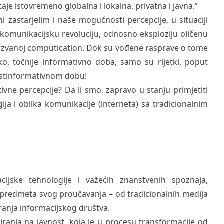
aje istovremeno globalna i lokalna, privatna i javna.”
 zastarjelim i naše mogućnosti percepcije, u situaciji
omunikacijsku revoluciju, odnosno eksploziju oličenu
nazvanoj computication. Dok su vođene rasprave o tome
sko, točnije informativno doba, samo su rijetki, poput
ostinformativnom dobu!
tivne percepcije? Da li smo, zapravo u stanju primjetiti
ija i oblika komunikacije (interneta) sa tradicionalnim
ijske tehnologije i važećih znanstvenih spoznaja,
 predmeta svog proučavanja – od tradicionalnih medija
anja informacijskog društva.
iranja na javnost, koja je u procesu transformacije od