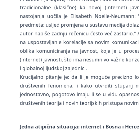
tradicionalne (klasične) ka novoj (internet) ja
nastojanja uočila je Elisabeth Noelle-Neumann:
predmeta: usljed promjena u sustavu medija dolaz
autor napiše zadnju rečenicu često već zastario.”
na uspostavljanje korelacije sa novim komunikaci
oblika komuniciranja na javnost, koja je u proce
(internet) javnosti, što ima nesumnivo važne konz
i globalnoj ljudskoj zajednici.
Krucijalno pitanje je: da li je moguće precizno l
društvenih fenomena, i kako utvrditi stupanj m
jednostavno, pogotovo imaju li se u vidu opasnos
društvenih teorija i novih teorijskih pristupa no
Jedna atipična situacija: internet i Bosna i Her