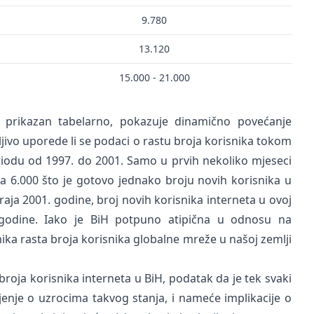
9.780
13.120
15.000 - 21.000
H, prikazan tabelarno, pokazuje dinamično povećanje
dljivo uporede li se podaci o rastu broja korisnika tokom
iodu od 1997. do 2001. Samo u prvih nekoliko mjeseci
za 6.000 što je gotovo jednako broju novih korisnika u
raja 2001. godine, broj novih korisnika interneta u ovoj
 godine. Iako je BiH potpuno atipična u odnosu na
mika rasta broja korisnika globalne mreže u našoj zemlji
oja korisnika interneta u BiH, podatak da je tek svaki
njenje o uzrocima takvog stanja, i nameće implikacije o