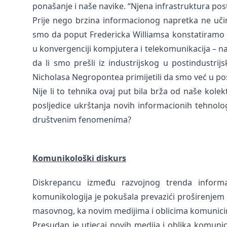
ponašanje i naše navike. “Njena infrastruktura post
Prije nego brzina informacionog napretka ne učini
smo da poput Fredericka Williamsa konstatiramo k
u konvergenciji kompjutera i telekomunikacija – 
da li smo prešli iz industrijskog u postindustrij
Nicholasa Negropontea primijetili da smo već u p
Nije li to tehnika ovaj put bila brža od naše kolek
posljedice ukrštanja novih informacionih tehnolog
društvenim fenomenima?
Komunikološki diskurs
Diskrepancu između razvojnog trenda informac
komunikologija je pokušala prevazići proširenjem
masovnog, ka novim medijima i oblicima komunicir
Presudan je utjecaj novih medija i oblika komunic