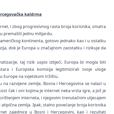
hercegovačka kaldrma
ternet, i zbog progresivnog rasta broja korisnika, smatra
u premašiti jednu milijardu.
noameričkog kontinenta, gotovo jednako kao i u ostatku
Azija, dok je Europa u značajnom zaostatku i rizikuje da
atizacije, taj rizik uspio izbjeći, Europa bi mogla biti
tara i Europska komisija legitimizirali svoje uloge
ju Europe na svjetskom tržištu.
su na razvijene zemlje, Bosna i Hercegovina se nalazi u
ost čak i oni kojima je internet neka vrsta igre, a još je
korištenjem interneta, i njegovim trenutačnim utjecajem
atipična zemlja. Ipak, stalno povećanje broja korisnika
net zajednice u Bosni i Hercegovini, kao i rezultati