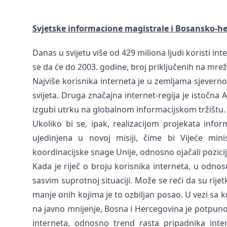
Svjetske informacione magistrale i Bosansko-
Danas u svijetu više od 429 miliona ljudi koristi in
se da će do 2003. godine, broj priključenih na mrež
Najviše korisnika interneta je u zemljama sjever
svijeta. Druga značajna internet-regija je istočna 
izgubi utrku na globalnom informacijskom tržištu.
Ukoliko bi se, ipak, realizacijom projekata inform
ujedinjena u novoj misiji, čime bi Vijeće minis
koordinacijske snage Unije, odnosno ojačali pozici
Kada je riječ o broju korisnika interneta, u odno
sasvim suprotnoj situaciji. Može se reći da su rijetk
manje onih kojima je to ozbiljan posao. U vezi sa 
na javno mnijenje, Bosna i Hercegovina je potpuno 
interneta, odnosno trend rasta pripadnika inter