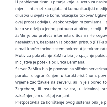
U problematiziranju pitanja koje je uzeto za naslov 
mjeri – internet kao globalni komunikacijski med
društva u svjetske komunikacijske tokove? Ugla
ovaj proces odvija u visokorazvijenim zemljama, i 
kako se odvija u jednoj potpuno atipičnoj zemlji – 
ZaMir je bio preteča interneta u Bosni i Hercegovi
neselektivan, besplatan i slobodan pristup (PTT-u s
e-mail konferencing sistem pokrenut je tokom rata
Motiv za pokretanje ZaMira bio je spajanje pokidani
inicijativa je potekla od Erica Bahmana.
Server ZaMira bio je povezan sa sličnim serverima
poruka, s ograničenjem u karakterističnom, povr
vrijeme zadržavale na serveru, ali ih je i pored
Zagrebom, ili ostatkom svijeta, u idealnoj pr
zakašnjenjem u lošijoj varijanti.
Pretpostavka za korištenje ovog sistema bilo je 