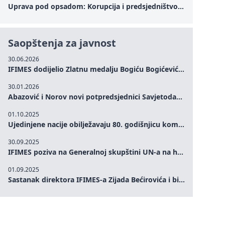
Uprava pod opsadom: Korupcija i predsjedništvo Zelenskog – Kako unutrašnje ranjivosti testiraju političku otpornost Ukrajine u kritičnom trenutku rata
Saopštenja za javnost
30.06.2026
IFIMES dodijelio Zlatnu medalju Bogiću Bogićeviću za izuzetan doprinos demokratskim vrijednostima i miru
30.01.2026
Abazović i Norov novi potpredsjednici Savjetodavnog odbora IFIMES-a
01.10.2025
Ujedinjene nacije obilježavaju 80. godišnjicu komemoracijom na visokom nivou: Eileen Dong predstavlja IFIMES u oblasti ženskog liderstva, unapređenja mira, pravde, rodne ravnopravnosti i održivog razvoja
30.09.2025
IFIMES poziva na Generalnoj skupštini UN-a na hitna ulaganja u mentalno zdravlje i sisteme njege proširene umjetnom inteligencijom
01.09.2025
Sastanak direktora IFIMES-a Zijada Bećirovića i bivšeg premijera Crne Gore Dritana Abazovića