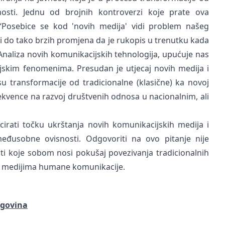
vnosti. Jednu od brojnih kontroverzi koje prate ova
 “Posebice se kod 'novih medija' vidi problem našeg
i do tako brzih promjena da je rukopis u trenutku kada
 Analiza novih komunikacijskih tehnologija, upućuje nas
jskim fenomenima. Presudan je utjecaj novih medija i
su transformacije od tradicionalne (klasične) ka novoj
ekvence na razvoj društvenih odnosa u nacionalnim, ali
ocirati točku ukrštanja novih komunikacijskih medija i
eđusobne ovisnosti. Odgovoriti na ovo pitanje nije
ti koje sobom nosi pokušaj povezivanja tradicionalnih
vim medijima humane komunikacije.
cegovina