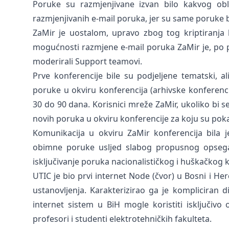
Poruke su razmjenjivane izvan bilo kakvog obl
razmjenjivanih e-mail poruka, jer su same poruke 
ZaMir je uostalom, upravo zbog tog kriptiranja 
mogućnosti razmjene e-mail poruka ZaMir je, po p
moderirali Support teamovi.
Prve konferencije bile su podjeljene tematski, a
poruke u okviru konferencija (arhivske konferenc
30 do 90 dana. Korisnici mreže ZaMir, ukoliko bi se
novih poruka u okviru konferencije za koju su poka
Komunikacija u okviru ZaMir konferencija bila je
obimne poruke usljed slabog propusnog opsega 
isključivanje poruka nacionalističkog i huškačkog 
UTIC je bio prvi internet Node (čvor) u Bosni i 
ustanovljenja. Karakterizirao ga je kompliciran d
internet sistem u BiH mogle koristiti isključivo
profesori i studenti elektrotehničkih fakulteta.