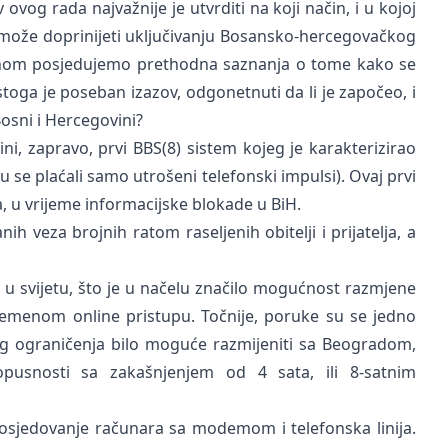
ovog rada najvažnije je utvrditi na koji način, i u kojoj
ijmože doprinijeti uključivanju Bosansko-hercegovačkog
vnom posjedujemo prethodna saznanja o tome kako se
stoga je poseban izazov, odgonetnuti da li je započeo, i
Bosni i Hercegovini?
ni, zapravo, prvi BBS(8) sistem kojeg je karakterizirao
u se plaćali samo utrošeni telefonski impulsi). Ovaj prvi
, u vrijeme informacijske blokade u BiH.
h veza brojnih ratom raseljenih obitelji i prijatelja, a
 u svijetu, što je u načelu značilo mogućnost razmjene
emenom online pristupu. Točnije, poruke su se jedno
 tog ograničenja bilo moguće razmijeniti sa Beogradom,
opusnosti sa zakašnjenjem od 4 sata, ili 8-satnim
posjedovanje računara sa modemom i telefonska linija.