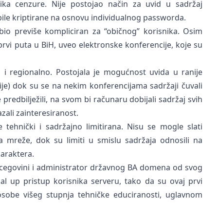
ika cenzure. Nije postojao način za uvid u sadržaj
bile kriptirane na osnovu individualnog passworda.
bio previše kompliciran za “običnog” korisnika. Osim
rvi puta u BiH, uveo elektronske konferencije, koje su
li i regionalno. Postojala je mogućnost uvida u ranije
ije) dok su se na nekim konferencijama sadržaji čuvali
 predbilježili, na svom bi računaru dobijali sadržaj svih
zali zainteresiranost.
 tehnički i sadržajno limitirana. Nisu se mogle slati
mreže, dok su limiti u smislu sadržaja odnosili na
karaktera.
Hercegovini i administrator državnog BA domena od svog
ial up pristup korisnika serveru, tako da su ovaj prvi
 osobe višeg stupnja tehničke educiranosti, uglavnom