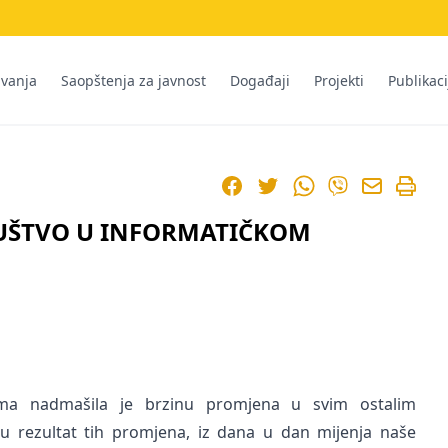
ivanja
Saopštenja za javnost
Događaji
Projekti
Publikaci
Facebook
Twitter
WhatsApp
Viber
UŠTVO U INFORMATIČKOM
ama nadmašila je brzinu promjena u svim ostalim
u rezultat tih promjena, iz dana u dan mijenja naše