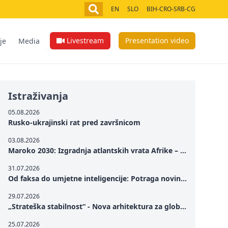
EN
SLO
BIH-CRO-SRB-CG
Livestream
Presentation video
je
Media
Istraživanja
05.08.2026
Rusko-ukrajinski rat pred završnicom
03.08.2026
Maroko 2030: Izgradnja atlantskih vrata Afrike – od Tangera u Mediteranu do novog geopolitičkog koridora
31.07.2026
Od faksa do umjetne inteligencije: Potraga novinarstva za istinom u digitalnom dobu
29.07.2026
„Strateška stabilnost“ - Nova arhitektura za globalnu saradnju
25.07.2026