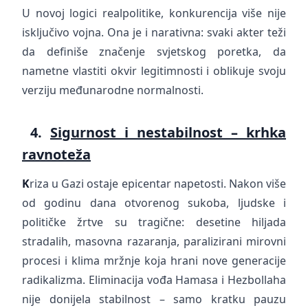
U novoj logici realpolitike, konkurencija više nije
isključivo vojna. Ona je i narativna: svaki akter teži
da definiše značenje svjetskog poretka, da
nametne vlastiti okvir legitimnosti i oblikuje svoju
verziju međunarodne normalnosti.
4.
Sigurnost i nestabilnost – krhka
ravnoteža
K
riza u Gazi ostaje epicentar napetosti. Nakon više
od godinu dana otvorenog sukoba, ljudske i
političke žrtve su tragične: desetine hiljada
stradalih, masovna razaranja, paralizirani mirovni
procesi i klima mržnje koja hrani nove generacije
radikalizma. Eliminacija vođa Hamasa i Hezbollaha
nije donijela stabilnost – samo kratku pauzu