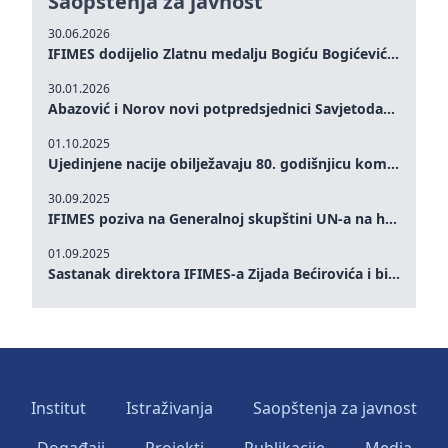
Saopštenja za javnost
30.06.2026
IFIMES dodijelio Zlatnu medalju Bogiću Bogićeviću za izuzetan doprinos demokratskim vrijednostima i miru
30.01.2026
Abazović i Norov novi potpredsjednici Savjetodavnog odbora IFIMES-a
01.10.2025
Ujedinjene nacije obilježavaju 80. godišnjicu komemoracijom na visokom nivou: Eileen Dong predstavlja IFIMES u oblasti ženskog liderstva, unapređenja mira, pravde, rodne ravnopravnosti i održivog razvoja
30.09.2025
IFIMES poziva na Generalnoj skupštini UN-a na hitna ulaganja u mentalno zdravlje i sisteme njege proširene umjetnom inteligencijom
01.09.2025
Sastanak direktora IFIMES-a Zijada Bećirovića i bivšeg premijera Crne Gore Dritana Abazovića
Institut
Istraživanja
Saopštenja za javnost