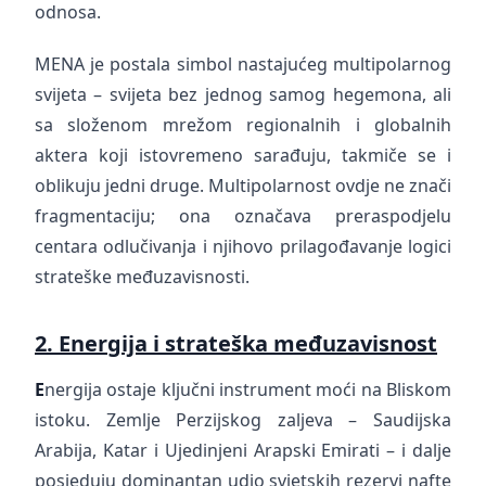
odnosa.
MENA je postala simbol nastajućeg multipolarnog
svijeta – svijeta bez jednog samog hegemona, ali
sa složenom mrežom regionalnih i globalnih
aktera koji istovremeno sarađuju, takmiče se i
oblikuju jedni druge. Multipolarnost ovdje ne znači
fragmentaciju; ona označava preraspodjelu
centara odlučivanja i njihovo prilagođavanje logici
strateške međuzavisnosti.
2. Energija i strateška međuzavisnost
E
nergija ostaje ključni instrument moći na Bliskom
istoku. Zemlje Perzijskog zaljeva – Saudijska
Arabija, Katar i Ujedinjeni Arapski Emirati – i dalje
posjeduju dominantan udio svjetskih rezervi nafte