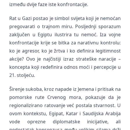
između dvije faze iste konfrontacije.
Rat u Gazi postao je simbol svijeta koji je nemoćan
pregovarati o trajnom miru. Posljednji sporazum
zaključen u Egiptu ilustrira tu nemoć. Iza vojne
konfrontacije krije se bitka za narativnu kontrolu:
ko je agresor, ko je žrtva i ko definira legitimnost
akcije? Ovo je najčistiji izraz strateške naracije –
koncepta koji redefinira odnos moći i percepcije u
21. stoljeću.
Širenje sukoba, kroz napade iz Jemena i pritisak na
pomorske rute Crvenog mora, pokazuje da je
regionalizirano ratovanje već postala stvarnost. U
ovom kontekstu, Egipat, Katar i Saudijska Arabija
vode oprezne diplomatske inicijative, ali
nedostatak konsenzusa među velikim silama drži