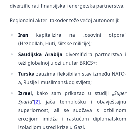
diverzificirati finansijska i energetska partnerstva.
Regionalni akteri također teže većoj autonomiji:
Iran
kapitalizira na „osovini otpora“
(Hezbollah, Huti, šiitske milicije);
Saudijska Arabija
diversificira partnerstva i
teži globalnoj ulozi unutar BRICS+;
Turska
zauzima fleksibilan stav između NATO-
a, Rusije i muslimanskog svijeta;
Izrael
, kako sam prikazao u studiji „
Super
Sparta
“
[2]
, jača tehnološku i obavještajnu
superiornost, ali se suočava s ozbiljnom
erozijom imidža i rastućom diplomatskom
izolacijom usred krize u Gazi.