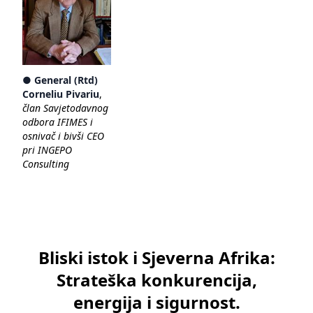
● General (Rtd)
Corneliu Pivariu
,
član Savjetodavnog
odbora IFIMES i
osnivač i bivši CEO
pri INGEPO
Consulting
Bliski istok i Sjeverna Afrika:
Strateška konkurencija,
energija i sigurnost.