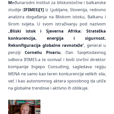
M
eđunarodni institut za bliskoistočne i balkanske
studije (
IFIMES)
[1]
iz Ljubljane, Slovenija, redovno
analizira događanja na Bliskom istoku, Balkanu i
širom svijeta. U svom istraživanju pod nazivom
„
Bliski istok i Sjeverna Afrika: Strateška
konkurencija, energija i sigurnost.
Rekonfiguracija globalne ravnoteže
“, general u
penziji
Corneliu Pivariu
, član Savjetodavnog
odbora IFIMES-a te osnivač i bivši izvršni direktor
kompanije Ingepo Consulting, sagledava regiju
MENA ne samo kao teren konkurencije velikih sila,
već i kao autonomnog aktera sposobnog da utiče
na globalne trendove i aktivno ih oblikuje.