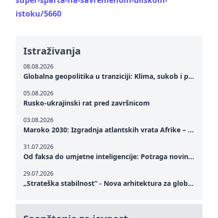
super-sparta-na-savremenom-bliskom-
istoku/5660
Istraživanja
08.08.2026
Globalna geopolitika u tranziciji: Klima, sukob i potraga za mirom
05.08.2026
Rusko-ukrajinski rat pred završnicom
03.08.2026
Maroko 2030: Izgradnja atlantskih vrata Afrike – od Tangera u Mediteranu do novog geopolitičkog koridora
31.07.2026
Od faksa do umjetne inteligencije: Potraga novinarstva za istinom u digitalnom dobu
29.07.2026
„Strateška stabilnost“ - Nova arhitektura za globalnu saradnju