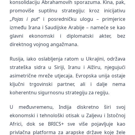
konsolidaciju Abrahamovih sporazuma. Kina, pak,
promoviše suptilnu strategiju: kroz inicijativu
„
Pojas i put
“ i posredničku ulogu – primjerice
između Irana i Saudijske Arabije – nameće se kao
glavni ekonomski i diplomatski akter, bez
direktnog vojnog angažmana.
Rusija, iako oslabljenja ratom u Ukrajini, održava
strateška sidra u Siriji, Iranu i Alžiru, njegujući
asimetrične mreže utjecaja. Evropska unija ostaje
ključni trgovinski partner, ali i dalje nema
koherentnu sigurnosnu strategiju za regiju.
U međuvremenu, Indija diskretno širi svoj
ekonomski i tehnološki otisak u Zaljevu i Istočnoj
Africi, dok se BRICS+ sve više pojavljuje kao
privlačna platforma za arapske države koje žele