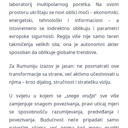
laboratorij multipolarnog poretka. Na ovom
prostoru ukrštaju se novi oblici moći – ekonomski,
energetski, tehnološki i informacioni – a
istovremeno se indirektno oblikuju i parametri
evropske sigurnosti. Regija više nije samo teren
takmičenja velikih sila; ona je autonomni akter
sposoban da oblikuje globalne trendove.
Za Rumuniju izazov je jasan: ne posmatrati ove
transformacije sa strane, već aktivno učestvovati u
njima – kroz dijalog, stručnost i stratešku viziju.
U svijetu u kojem se „
snaga oružja
“ sve više
zamjenjuje snagom povezivanja, pravi uticaj mjeri
se sposobnošću razumijevanja, predviđanja i
povezivanja. Budućnost neće pripadati samo
najvećim silama, već onima koji mogu graditi