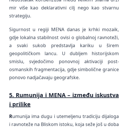
mir više kao deklarativni cilj nego kao stvarnu
strategiju.
Sigurnost u regiji MENA danas je krhki mozaik,
gdje lokalna stabilnost ovisi o globalnoj ravnoteži,
a svaki sukob predstavlja kariku u širem
geopolitičkom lancu. U dubljem historijskom
smislu, svjedočimo ponovnoj aktivaciji post-
osmanskih fragmentacija, gdje simbolične granice
ponovo nadjačavaju geografske.
5. Rumunija i MENA – između iskustva
i prilike
R
umunija ima dugu i utemeljenu tradiciju dijaloga
i ravnoteže na Bliskom istoku, koja seže još u doba