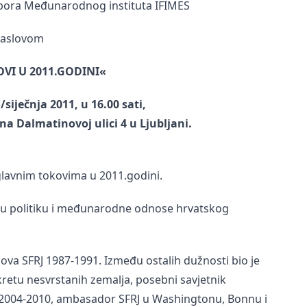
bora Međunarodnog instituta IFIMES
naslovom
OVI U 2011.GODINI«
/siječnja 2011, u 16.00 sati,
a Dalmatinovoj ulici 4 u Ljubljani.
glavnim tokovima u 2011.godini.
sku politiku i međunarodne odnose hrvatskog
ova SFRJ 1987-1991. Između ostalih dužnosti bio je
retu nesvrstanih zemalja, posebni savjetnik
 2004-2010, ambasador SFRJ u Washingtonu, Bonnu i