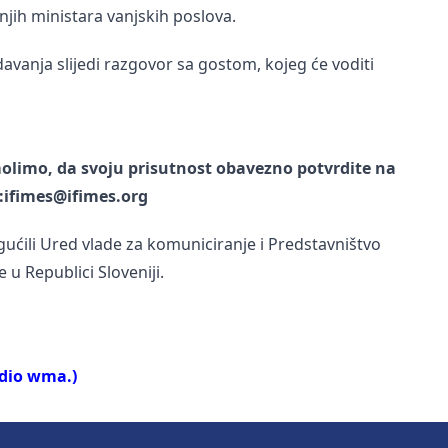
njih ministara vanjskih poslova.
davanja slijedi razgovor sa gostom, kojeg će voditi
olimo, da svoju prisutnost obavezno potvrdite na
l:ifimes@ifimes.org
ućili Ured vlade za komuniciranje i Predstavništvo
 u Republici Sloveniji.
udio wma.)