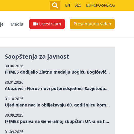
EN
SLO
BIH-CRO-SRB-CG
Livestream
Presentation video
je
Media
Saopštenja za javnost
30.06.2026
IFIMES dodijelio Zlatnu medalju Bogiću Bogićeviću za izuzetan doprinos demokratskim vrijednostima i miru
30.01.2026
Abazović i Norov novi potpredsjednici Savjetodavnog odbora IFIMES-a
01.10.2025
Ujedinjene nacije obilježavaju 80. godišnjicu komemoracijom na visokom nivou: Eileen Dong predstavlja IFIMES u oblasti ženskog liderstva, unapređenja mira, pravde, rodne ravnopravnosti i održivog razvoja
30.09.2025
IFIMES poziva na Generalnoj skupštini UN-a na hitna ulaganja u mentalno zdravlje i sisteme njege proširene umjetnom inteligencijom
01.09.2025