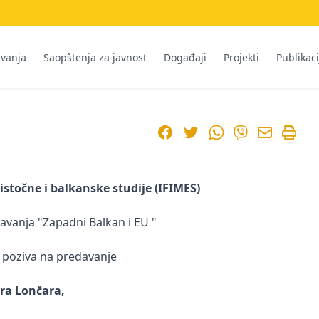
ivanja
Saopštenja za javnost
Događaji
Projekti
Publikaci
Facebook
Twitter
WhatsApp
Viber
stočne i balkanske studije (IFIMES)
davanja "Zapadni Balkan i EU "
 poziva na predavanje
ra Lončara,