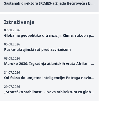
Sastanak direktora IFIMES-a Zijada Bećirovića i bivšeg premijera Crne Gore Dritana Abazovića
Istraživanja
07.08.2026
Globalna geopolitika u tranziciji: Klima, sukob i potraga za mirom
05.08.2026
Rusko-ukrajinski rat pred završnicom
03.08.2026
Maroko 2030: Izgradnja atlantskih vrata Afrike – od Tangera u Mediteranu do novog geopolitičkog koridora
31.07.2026
Od faksa do umjetne inteligencije: Potraga novinarstva za istinom u digitalnom dobu
29.07.2026
„Strateška stabilnost“ - Nova arhitektura za globalnu saradnju