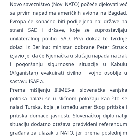
Novo savezništvo (Novi NATO) počeće djelovati već
sa prvim napadima američkih aviona na Bagdad.
Evropa će konačno biti podijeljena na: države na
strani SAD i države, koje se suprostavljaju
unilateralnoj politici SAD. Prvi dokaz te tvrdnje
dolazi iz Berlina: ministar odbrane Peter Struck
izjavio je, da će Njemačka u slučaju napada na Irak
i pogoršanju sigurnosne situacije u Kabulu
(Afganistan) evakuirati civilno i vojno osoblje u
sastavu ISAF-a.
Prema mišljenju IFIMES-a, slovenačka vanjska
politika nalazi se u sličnom položaju kao što se
nalazi Turska, koja je između američkog pritiska i
pritiska domaće javnosti. Slovenačkoj diplomatiji
situaciju dodatno otežava predviđeni referendum
građana za ulazak u NATO, jer prema poslednjim