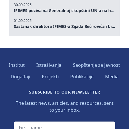
30.09.2025
IFIMES poziva na Generalnoj skupštini UN-a na hitna ulaganja u mentalno zdravlje i sisteme njege proširene umjetnom inteligencijom
01.09.2025
Sastanak direktora IFIMES-a Zijada Bećirovića i bivšeg premijera Crne Gore Dritana Abazovića
Institut
Istraživanja
Saopštenja za javnost
Događaji
Projekti
Publikacije
Media
SUBSCRIBE TO OUR NEWSLETTER
The latest news, articles, and resources, sent
to your inbox.
First name