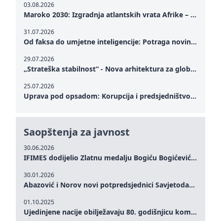
03.08.2026
Maroko 2030: Izgradnja atlantskih vrata Afrike – od Tangera u Mediteranu do novog geopolitičkog koridora
31.07.2026
Od faksa do umjetne inteligencije: Potraga novinarstva za istinom u digitalnom dobu
29.07.2026
„Strateška stabilnost“ - Nova arhitektura za globalnu saradnju
25.07.2026
Uprava pod opsadom: Korupcija i predsjedništvo Zelenskog – Kako unutrašnje ranjivosti testiraju političku otpornost Ukrajine u kritičnom trenutku rata
Saopštenja za javnost
30.06.2026
IFIMES dodijelio Zlatnu medalju Bogiću Bogićeviću za izuzetan doprinos demokratskim vrijednostima i miru
30.01.2026
Abazović i Norov novi potpredsjednici Savjetodavnog odbora IFIMES-a
01.10.2025
Ujedinjene nacije obilježavaju 80. godišnjicu komemoracijom na visokom nivou: Eileen Dong predstavlja IFIMES u oblasti ženskog liderstva, unapređenja mira, pravde, rodne ravnopravnosti i održivog razvoja