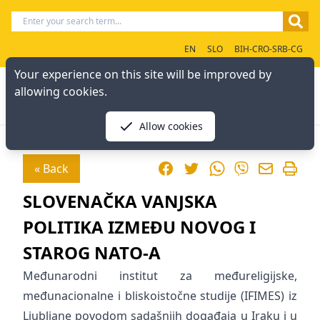
EN
SLO
BIH-CRO-SRB-CG
Your experience on this site will be improved by
allowing cookies.
Allow cookies
Facebook
Twitter
WhatsApp
« Back
Viber
SLOVENAČKA VANJSKA
POLITIKA IZMEĐU NOVOG I
STAROG NATO-A
Međunarodni institut za međureligijske,
međunacionalne i bliskoistočne studije (IFIMES) iz
Ljubljane povodom sadašnjih događaja u Iraku i u