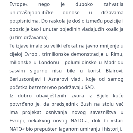
Evrope« nego je duboko zahvatila
unutrašnjopolitičke odnose u državama
potpisnicima. Do raskola je došlo između pozicije i
opozicije kao i unutar pojedinih vladajućih koalicija
(u tim državama).
Te izjave imale su veliki efekat na javno mnijenje u
cijeloj Evropi, trimilionske demonstracije u Rimu,
milionske u Londonu i polumiloinske u Madridu
sasvim sigurno nisu bile u korist Blairovi,
Berlusconijevi i Aznarovi vladi, koje od samog
početka bezrezervno podržavaju SAD.
Iz dobro obaviještenih izvora iz Bijele kuće
potvrđeno je, da predsjednik Bush na stolu već
ima projekat osnivanja novog savezništva u
Evropi, nekakvog novog NATO-a, dok bi »stari
NATO« bio prepušten laganom umiranju i historiji.