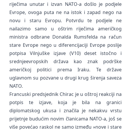
riječima unutar i izvan NATO-a došlo je podjele
Evrope, ovoga puta ne na istok i zapad nego na
novu i staru Evropu. Potvrdu te podjele ne
nailazimo samo u oštrim riječima američkog
ministra odbrane Donalda Rumsfelda na račun
stare Evrope nego u diferencijaciji Evrope poslije
potpisa Vilnjuške izjave (V10) deset istočno i
srednjeevropskih država kao znak podrške
američkoj politici prema Iraku. Te države
uglavnom su pozvane u drugi krug širenja saveza
NATO.
Francuski predsjednik Chirac je u oštroj reakciji na
potpis te izjave, koja je bila na granici
diplomatskog ukusa i značila je nekakvu vrstu
prijetnje budućim novim članicama NATO-a, još se
više povećao raskol ne samo između »nove i stare