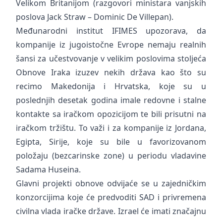
Velikom Britanijom (razgovori ministara vanjskih
poslova Jack Straw – Dominic De Villepan).
Međunarodni institut IFIMES upozorava, da
kompanije iz jugoistočne Evrope nemaju realnih
šansi za učestvovanje v velikim poslovima stoljeća
Obnove Iraka izuzev nekih država kao što su
recimo Makedonija i Hrvatska, koje su u
poslednjih desetak godina imale redovne i stalne
kontakte sa iračkom opozicijom te bili prisutni na
iračkom tržištu. To važi i za kompanije iz Jordana,
Egipta, Sirije, koje su bile u favorizovanom
položaju (bezcarinske zone) u periodu vladavine
Sadama Huseina.
Glavni projekti obnove odvijaće se u zajedničkim
konzorcijima koje će predvoditi SAD i privremena
civilna vlada iračke države. Izrael će imati značajnu