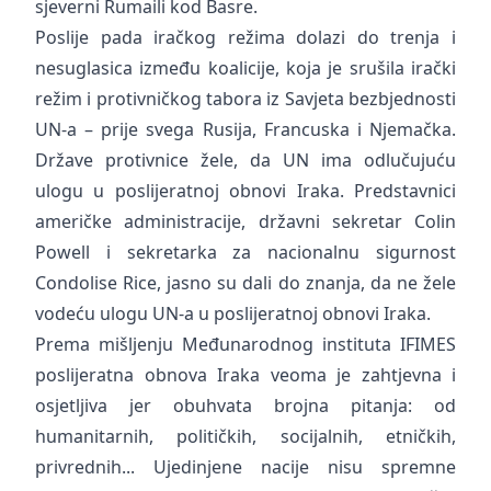
sjeverni Rumaili kod Basre.
Poslije pada iračkog režima dolazi do trenja i
nesuglasica između koalicije, koja je srušila irački
režim i protivničkog tabora iz Savjeta bezbjednosti
UN-a – prije svega Rusija, Francuska i Njemačka.
Države protivnice žele, da UN ima odlučujuću
ulogu u poslijeratnoj obnovi Iraka. Predstavnici
američke administracije, državni sekretar Colin
Powell i sekretarka za nacionalnu sigurnost
Condolise Rice, jasno su dali do znanja, da ne žele
vodeću ulogu UN-a u poslijeratnoj obnovi Iraka.
Prema mišljenju Međunarodnog instituta IFIMES
poslijeratna obnova Iraka veoma je zahtjevna i
osjetljiva jer obuhvata brojna pitanja: od
humanitarnih, političkih, socijalnih, etničkih,
privrednih... Ujedinjene nacije nisu spremne