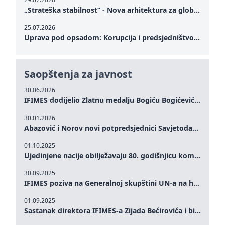
„Strateška stabilnost“ - Nova arhitektura za globalnu saradnju
25.07.2026
Uprava pod opsadom: Korupcija i predsjedništvo Zelenskog – Kako unutrašnje ranjivosti testiraju političku otpornost Ukrajine u kritičnom trenutku rata
Saopštenja za javnost
30.06.2026
IFIMES dodijelio Zlatnu medalju Bogiću Bogićeviću za izuzetan doprinos demokratskim vrijednostima i miru
30.01.2026
Abazović i Norov novi potpredsjednici Savjetodavnog odbora IFIMES-a
01.10.2025
Ujedinjene nacije obilježavaju 80. godišnjicu komemoracijom na visokom nivou: Eileen Dong predstavlja IFIMES u oblasti ženskog liderstva, unapređenja mira, pravde, rodne ravnopravnosti i održivog razvoja
30.09.2025
IFIMES poziva na Generalnoj skupštini UN-a na hitna ulaganja u mentalno zdravlje i sisteme njege proširene umjetnom inteligencijom
01.09.2025
Sastanak direktora IFIMES-a Zijada Bećirovića i bivšeg premijera Crne Gore Dritana Abazovića