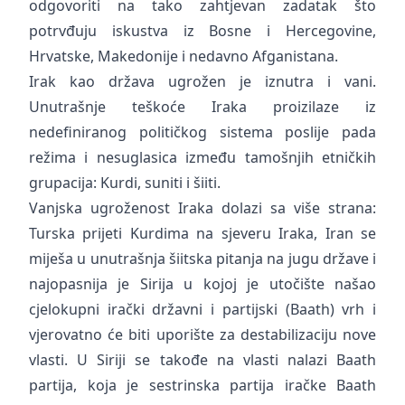
odgovoriti na tako zahtjevan zadatak što
potrvđuju iskustva iz Bosne i Hercegovine,
Hrvatske, Makedonije i nedavno Afganistana.
Irak kao država ugrožen je iznutra i vani.
Unutrašnje teškoće Iraka proizilaze iz
nedefiniranog političkog sistema poslije pada
režima i nesuglasica između tamošnjih etničkih
grupacija: Kurdi, suniti i šiiti.
Vanjska ugroženost Iraka dolazi sa više strana:
Turska prijeti Kurdima na sjeveru Iraka, Iran se
miješa u unutrašnja šiitska pitanja na jugu države i
najopasnija je Sirija u kojoj je utočište našao
cjelokupni irački državni i partijski (Baath) vrh i
vjerovatno će biti uporište za destabilizaciju nove
vlasti. U Siriji se takođe na vlasti nalazi Baath
partija, koja je sestrinska partija iračke Baath