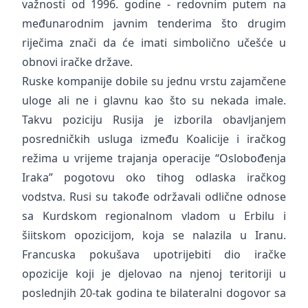
važnosti od 1996. godine - redovnim putem na
međunarodnim javnim tenderima što drugim
riječima znači da će imati simbolično učešće u
obnovi iračke države.
Ruske kompanije dobile su jednu vrstu zajamčene
uloge ali ne i glavnu kao što su nekada imale.
Takvu poziciju Rusija je izborila obavljanjem
posredničkih usluga između Koalicije i iračkog
režima u vrijeme trajanja operacije “Oslobođenja
Iraka” pogotovu oko tihog odlaska iračkog
vodstva. Rusi su takođe održavali odlične odnose
sa Kurdskom regionalnom vladom u Erbilu i
šiitskom opozicijom, koja se nalazila u Iranu.
Francuska pokušava upotrijebiti dio iračke
opozicije koji je djelovao na njenoj teritoriji u
poslednjih 20-tak godina te bilateralni dogovor sa