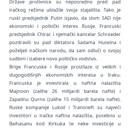
Države protivnice su neposredno pred pad
iračkog režima ublažile svoja stajališta. Tako je
ruski predsjednik Putin izjavio, da slom SAD nije
ekonomski i politički interes Rusije. Francuski
predsjednik Chirac i njemački kancelar Schroeder
pozdravili su pad diktatora Sadama Huseina i
poželjeli iračkom narodu, da sam odluči o svojoj
sudbini i izabere novo političko vodstvo.
Brige Francuske i Rusije proizilaze iz velikih i
dugogodišnjih ekonomskih interesa u Iraku.
Francuska je investirala u naftna nalazišta
Majnoon (zalihe 26 milijardi barela nafte) i
Zapadnu Qurno (zalihe 15 milijardi barela nafte).
Ruske kompanije Lukoil i Transneft su najveći
investitori u iračka naftna nalazišta, posebno u
Baihasanu kod Kirkuka te neke investicije u