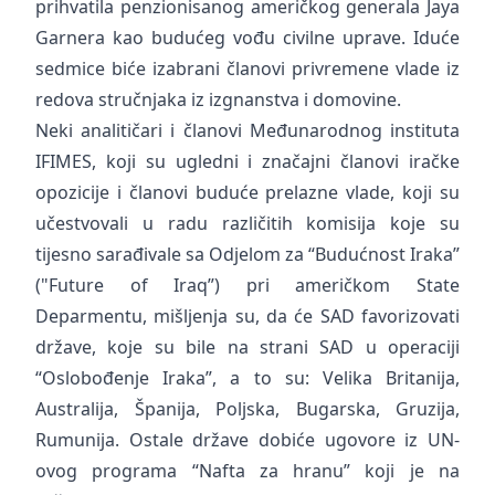
prihvatila penzionisanog američkog generala Jaya
Garnera kao budućeg vođu civilne uprave. Iduće
sedmice biće izabrani članovi privremene vlade iz
redova stručnjaka iz izgnanstva i domovine.
Neki analitičari i članovi Međunarodnog instituta
IFIMES, koji su ugledni i značajni članovi iračke
opozicije i članovi buduće prelazne vlade, koji su
učestvovali u radu različitih komisija koje su
tijesno sarađivale sa Odjelom za “Budućnost Iraka”
("Future of Iraq”) pri američkom State
Deparmentu, mišljenja su, da će SAD favorizovati
države, koje su bile na strani SAD u operaciji
“Oslobođenje Iraka”, a to su: Velika Britanija,
Australija, Španija, Poljska, Bugarska, Gruzija,
Rumunija. Ostale države dobiće ugovore iz UN-
ovog programa “Nafta za hranu” koji je na