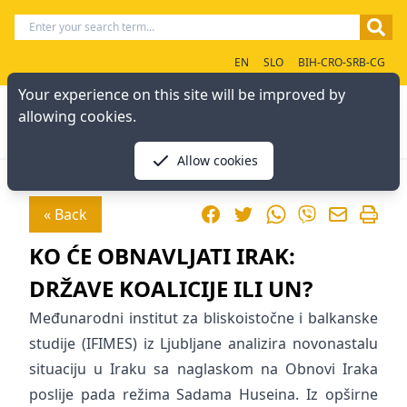
EN
SLO
BIH-CRO-SRB-CG
Your experience on this site will be improved by
allowing cookies.
Allow cookies
Facebook
Twitter
WhatsApp
« Back
Viber
KO ĆE OBNAVLJATI IRAK:
DRŽAVE KOALICIJE ILI UN?
Međunarodni institut za bliskoistočne i balkanske
studije (IFIMES) iz Ljubljane analizira novonastalu
situaciju u Iraku sa naglaskom na Obnovi Iraka
poslije pada režima Sadama Huseina. Iz opširne