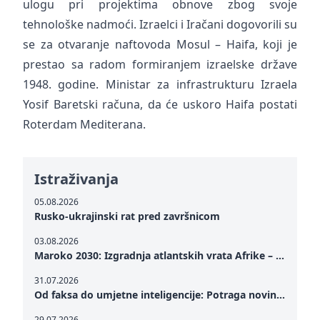
ulogu pri projektima obnove zbog svoje
tehnološke nadmoći. Izraelci i Iračani dogovorili su
se za otvaranje naftovoda Mosul – Haifa, koji je
prestao sa radom formiranjem izraelske države
1948. godine. Ministar za infrastrukturu Izraela
Yosif Baretski računa, da će uskoro Haifa postati
Roterdam Mediterana.
Istraživanja
05.08.2026
Rusko-ukrajinski rat pred završnicom
03.08.2026
Maroko 2030: Izgradnja atlantskih vrata Afrike – od Tangera u Mediteranu do novog geopolitičkog koridora
31.07.2026
Od faksa do umjetne inteligencije: Potraga novinarstva za istinom u digitalnom dobu
29.07.2026