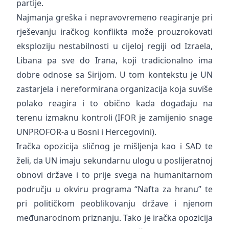
partije.
Najmanja greška i nepravovremeno reagiranje pri
rješevanju iračkog konflikta može prouzrokovati
eksploziju nestabilnosti u cijeloj regiji od Izraela,
Libana pa sve do Irana, koji tradicionalno ima
dobre odnose sa Sirijom. U tom kontekstu je UN
zastarjela i nereformirana organizacija koja suviše
polako reagira i to obično kada događaju na
terenu izmaknu kontroli (IFOR je zamijenio snage
UNPROFOR-a u Bosni i Hercegovini).
Iračka opozicija sličnog je mišljenja kao i SAD te
želi, da UN imaju sekundarnu ulogu u poslijeratnoj
obnovi države i to prije svega na humanitarnom
području u okviru programa “Nafta za hranu” te
pri političkom peoblikovanju države i njenom
međunarodnom priznanju. Tako je iračka opozicija