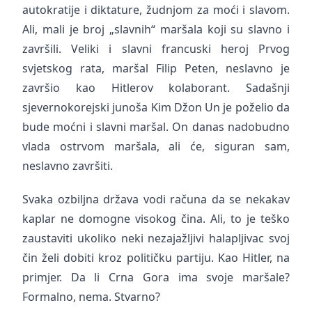
autokratije i diktature, žudnjom za moći i slavom.
Ali, mali je broj „slavnih“ maršala koji su slavno i
završili. Veliki i slavni francuski heroj Prvog
svjetskog rata, maršal Filip Peten, neslavno je
završio kao Hitlerov kolaborant. Sadašnji
sjevernokorejski junoša Kim Džon Un je poželio da
bude moćni i slavni maršal. On danas nadobudno
vlada ostrvom maršala, ali će, siguran sam,
neslavno završiti.
Svaka ozbiljna država vodi računa da se nekakav
kaplar ne domogne visokog čina. Ali, to je teško
zaustaviti ukoliko neki nezajažljivi halapljivac svoj
čin želi dobiti kroz političku partiju. Kao Hitler, na
primjer. Da li Crna Gora ima svoje maršale?
Formalno, nema. Stvarno?