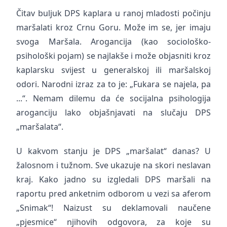
Čitav buljuk DPS kaplara u ranoj mladosti počinju
maršalati kroz Crnu Goru. Može im se, jer imaju
svoga Maršala. Arogancija (kao sociološko-
psihološki pojam) se najlakše i može objasniti kroz
kaplarsku svijest u generalskoj ili maršalskoj
odori. Narodni izraz za to je: „Fukara se najela, pa
...“. Nemam dilemu da će socijalna psihologija
aroganciju lako objašnjavati na slučaju DPS
„maršalata“.
U kakvom stanju je DPS „maršalat“ danas? U
žalosnom i tužnom. Sve ukazuje na skori neslavan
kraj. Kako jadno su izgledali DPS maršali na
raportu pred anketnim odborom u vezi sa aferom
„Snimak“! Naizust su deklamovali naučene
„pjesmice“ njihovih odgovora, za koje su