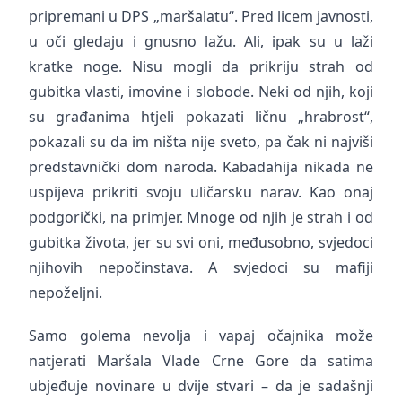
pripremani u DPS „maršalatu“. Pred licem javnosti,
u oči gledaju i gnusno lažu. Ali, ipak su u laži
kratke noge. Nisu mogli da prikriju strah od
gubitka vlasti, imovine i slobode. Neki od njih, koji
su građanima htjeli pokazati ličnu „hrabrost“,
pokazali su da im ništa nije sveto, pa čak ni najviši
predstavnički dom naroda. Kabadahija nikada ne
uspijeva prikriti svoju uličarsku narav. Kao onaj
podgorički, na primjer. Mnoge od njih je strah i od
gubitka života, jer su svi oni, međusobno, svjedoci
njihovih nepočinstava. A svjedoci su mafiji
nepoželjni.
Samo golema nevolja i vapaj očajnika može
natjerati Maršala Vlade Crne Gore da satima
ubjeđuje novinare u dvije stvari – da je sadašnji