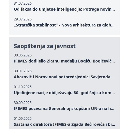
31.07.2026
Od faksa do umjetne inteligencije: Potraga novinarstva za istinom u digitalnom dobu
29.07.2026
„Strateška stabilnost“ - Nova arhitektura za globalnu saradnju
Saopštenja za javnost
30.06.2026
IFIMES dodijelio Zlatnu medalju Bogiću Bogićeviću za izuzetan doprinos demokratskim vrijednostima i miru
30.01.2026
Abazović i Norov novi potpredsjednici Savjetodavnog odbora IFIMES-a
01.10.2025
Ujedinjene nacije obilježavaju 80. godišnjicu komemoracijom na visokom nivou: Eileen Dong predstavlja IFIMES u oblasti ženskog liderstva, unapređenja mira, pravde, rodne ravnopravnosti i održivog razvoja
30.09.2025
IFIMES poziva na Generalnoj skupštini UN-a na hitna ulaganja u mentalno zdravlje i sisteme njege proširene umjetnom inteligencijom
01.09.2025
Sastanak direktora IFIMES-a Zijada Bećirovića i bivšeg premijera Crne Gore Dritana Abazovića