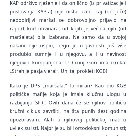
KAP održivo rješenje i da on lično (iz privatizacije i
poslovanja KAP-a) nije ništa uzeo. Taj (do juče)
nedodirljivi maršal se dobrovoljno prijavio na
raport kod novinara, od kojih je većina njih (od
maršalata) bila izabrana. Ne samo da u svojoj
nakani nije uspio, nego je u javnosti još više
produbio sumnje i u njegovu, a i u nevinost
njegovih kompanjona. U Crnoj Gori ima izreka:
„Strah je pasja vjera!“. Uh, taj prokleti KGB!
Kako je DPS „maršalat“ formiran? Kao dio KGB
političke mafije koja je imala ključnu ulogu u
razbijanju SFRJ. Ovih dana će se njihov politički
kružni ciklus završiti, na šta punih šest godina
upozoravam. Alati u njihovoj političkoj matrici
uvijek su isti. Najprije su bili ortodoksni komunisti;