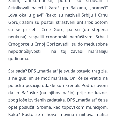
zatim, antikomunisti; potom su srbovali i
četnikovali paleći i žareći po Balkanu, „braneći“
„dva oka u glavi“ (kako su nazivali Srbiju i Crnu
Goru); zatim su postali strastveni antisrbi; potom
su se prisjetili Crne Gore, pa su (do stepena
neukusa) raspalili crnogorski neofašizam. Srbe i
Crnogorce u Crnoj Gori zavadili su do međusobne
nepodnošljivosti i na toj zavađi maršalaju
godinama.
Šta sada? DPS „maršalat“ je svuda ostavio trag zla,
a ne gubi im se moć maršala. Oni će se vratiti na
poltičku poziciju odakle su i krenuli. Pod uslovom
da ih Baćuške (na njihov način) prije ne kazne,
zbog loše izvršenih zadataka. DPS „maršalat“ će se
opet poslužiti Srbima, kao topovskom municijom.
Kako? Pošto se njihova imovina i njihova mafija