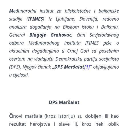
M
eđunarodni institut za bliskoistočne i balkanske
studije (
IFIMES
) iz Ljubljane, Slovenija, redovno
analizira događanja na Bliskom istoku i Balkanu.
General
Blagoje Grahovac
, član Savjetodavnog
odbora Međunarodnog instituta IFIMES piše o
aktuelnim događanjima u Crnoj Gori sa posebnim
osvrtom na vladajuću Demokratsku partiju socijalista
(DPS). Njegov članak
„DPS Maršalat
[1]
“
objavljujemo
u cijelosti.
DPS Maršalat
Č
inovi maršala (kroz istoriju) su dobijeni ili kao
rezultat herojstva i slave ili, kroz neki oblik