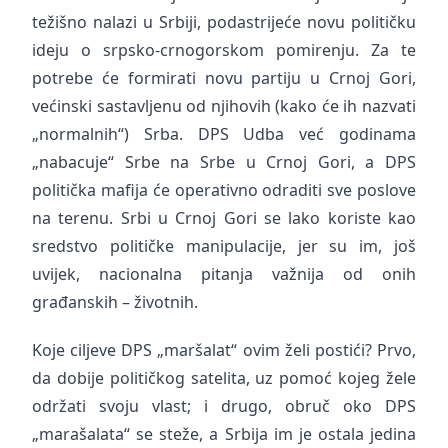
težišno nalazi u Srbiji, podastrijeće novu političku
ideju o srpsko-crnogorskom pomirenju. Za te
potrebe će formirati novu partiju u Crnoj Gori,
većinski sastavljenu od njihovih (kako će ih nazvati
„normalnih“) Srba. DPS Udba već godinama
„nabacuje“ Srbe na Srbe u Crnoj Gori, a DPS
politička mafija će operativno odraditi sve poslove
na terenu. Srbi u Crnoj Gori se lako koriste kao
sredstvo političke manipulacije, jer su im, još
uvijek, nacionalna pitanja važnija od onih
građanskih – životnih.
Koje ciljeve DPS „maršalat“ ovim želi postići? Prvo,
da dobije političkog satelita, uz pomoć kojeg žele
održati svoju vlast; i drugo, obruč oko DPS
„marašalata“ se steže, a Srbija im je ostala jedina