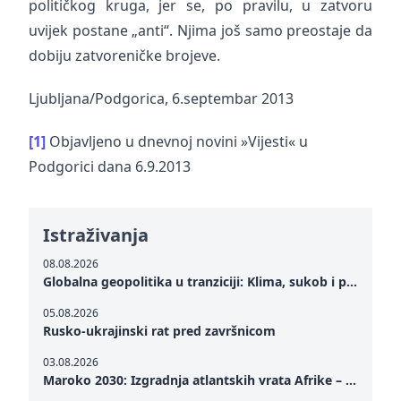
političkog kruga, jer se, po pravilu, u zatvoru
uvijek postane „anti“. Njima još samo preostaje da
dobiju zatvoreničke brojeve.
Ljubljana/Podgorica, 6.septembar 2013
[1]
Objavljeno u dnevnoj novini »Vijesti« u
Podgorici dana 6.9.2013
Istraživanja
08.08.2026
Globalna geopolitika u tranziciji: Klima, sukob i potraga za mirom
05.08.2026
Rusko-ukrajinski rat pred završnicom
03.08.2026
Maroko 2030: Izgradnja atlantskih vrata Afrike – od Tangera u Mediteranu do novog geopolitičkog koridora