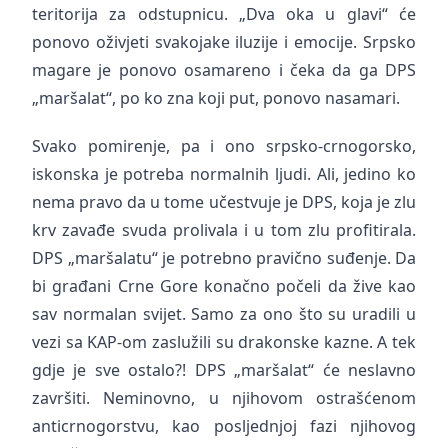
teritorija za odstupnicu. „Dva oka u glavi“ će
ponovo oživjeti svakojake iluzije i emocije. Srpsko
magare je ponovo osamareno i čeka da ga DPS
„maršalat“, po ko zna koji put, ponovo nasamari.
Svako pomirenje, pa i ono srpsko-crnogorsko,
iskonska je potreba normalnih ljudi. Ali, jedino ko
nema pravo da u tome učestvuje je DPS, koja je zlu
krv zavađe svuda prolivala i u tom zlu profitirala.
DPS „maršalatu“ je potrebno pravično suđenje. Da
bi građani Crne Gore konačno počeli da žive kao
sav normalan svijet. Samo za ono što su uradili u
vezi sa KAP-om zaslužili su drakonske kazne. A tek
gdje je sve ostalo?! DPS „maršalat“ će neslavno
završiti. Neminovno, u njihovom ostrašćenom
anticrnogorstvu, kao posljednjoj fazi njihovog