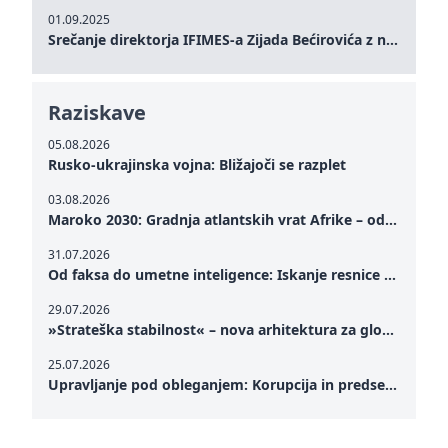
01.09.2025
Srečanje direktorja IFIMES-a Zijada Bećirovića z nekdanjim predsednikom črnogorske vlade Dritanom Abazovićem
Raziskave
05.08.2026
Rusko-ukrajinska vojna: Bližajoči se razplet
03.08.2026
Maroko 2030: Gradnja atlantskih vrat Afrike – od Tangerja v Mediteranu do novega geopolitičnega koridorja
31.07.2026
Od faksa do umetne inteligence: Iskanje resnice v novinarstvu v digitalni dobi
29.07.2026
»Strateška stabilnost« – nova arhitektura za globalno sodelovanje
25.07.2026
Upravljanje pod obleganjem: Korupcija in predsedovanje Zelenskega – kako notranje ranljivosti preizkušajo politično odpornost Ukrajine v kritičnem trenutku vojne