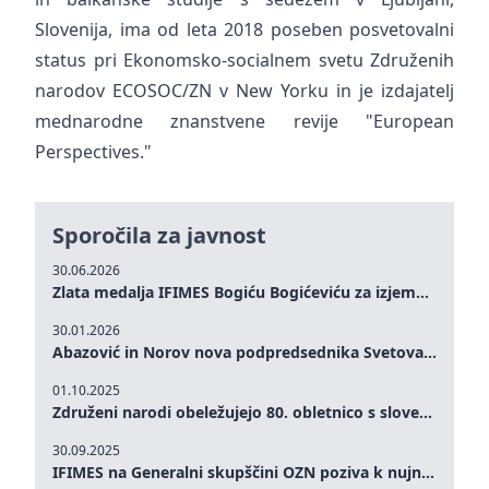
Slovenija, ima od leta 2018 poseben posvetovalni
status pri Ekonomsko-socialnem svetu Združenih
narodov ECOSOC/ZN v New Yorku in je izdajatelj
mednarodne znanstvene revije "European
Perspectives."
Sporočila za javnost
30.06.2026
Zlata medalja IFIMES Bogiću Bogićeviću za izjemen prispevek k demokratičnim vrednotam in miru
30.01.2026
Abazović in Norov nova podpredsednika Svetovalnega odbora IFIMES
01.10.2025
Združeni narodi obeležujejo 80. obletnico s slovesnostmi na visoki ravni: Eileen Dong predstavlja IFIMES na področju ženskega vodstva, spodbujanja miru, pravičnosti, enakosti spolov in trajnostnega razvoja
30.09.2025
IFIMES na Generalni skupščini OZN poziva k nujnim naložbam v duševno zdravje in sisteme oskrbe, obogatene z umetno inteligenco