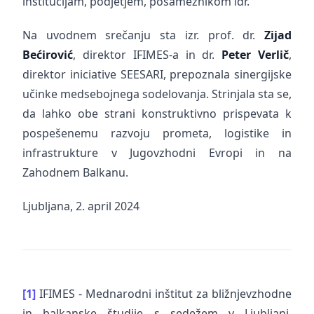
institucijam, podjetjem, posameznikom idr.
Na uvodnem srečanju sta izr. prof. dr.
Zijad
Bećirović
, direktor IFIMES-a in dr.
Peter Verlič
,
direktor iniciative SEESARI, prepoznala sinergijske
učinke medsebojnega sodelovanja. Strinjala sta se,
da lahko obe strani konstruktivno prispevata k
pospešenemu razvoju prometa, logistike in
infrastrukture v Jugovzhodni Evropi in na
Zahodnem Balkanu.
Ljubljana, 2. april 2024
[1]
IFIMES - Mednarodni inštitut za bližnjevzhodne
in balkanske študije s sedežem v Ljubljani,