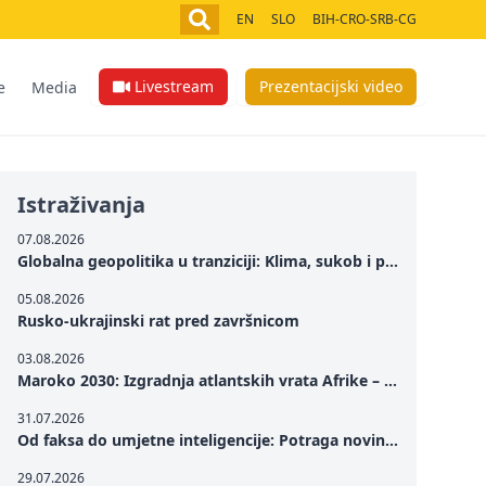
EN
SLO
BIH-CRO-SRB-CG
Livestream
Prezentacijski video
e
Media
Istraživanja
07.08.2026
Globalna geopolitika u tranziciji: Klima, sukob i potraga za mirom
05.08.2026
Rusko-ukrajinski rat pred završnicom
03.08.2026
Maroko 2030: Izgradnja atlantskih vrata Afrike – od Tangera u Mediteranu do novog geopolitičkog koridora
31.07.2026
Od faksa do umjetne inteligencije: Potraga novinarstva za istinom u digitalnom dobu
29.07.2026