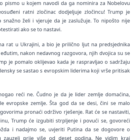
io pismo u kojem navodi da ga nominira za Nobelovu
suđeni ratni zločinac dodjeljuje zločincu! Trump je
snažno želi i vjeruje da je zaslužuje. To nipošto nije
testirati ako se to nastavi.
at u Ukrajini, a bio je prilično ljut na predsjednika
đutim, nakon nedavnog razgovora, njih dvojica su se
rump je pomalo oklijevao kada je raspravljao o sadržaju
nsky se sastao s evropskim liderima koji vrše pritisak
ogao reći ne. Čudno je da je lider zemlje domaćina,
kle evropske zemlje. Šta god da se desi, čini se malo
ovorima pronaći održivo rješenje. Rat će se nastaviti,
jinu, Trump će izgubiti strpljenje i povući se, govoreći
ožda i nadajmo se, uvjeriti Putina da se dogovore o
u zauzeli prije više od deset godina. Ne vidim kraj