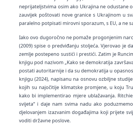
neprijateljstvima osim ako Ukrajina ne odustane od d
zauvijek poštovati nove granice s Ukrajinom u sv
paralelno potpisati mirovni sporazum, s EU, a ne 
Iako ovo dugoročno ne pomaže progonjenim narod
(2009) spise o predviđanju stoljeća. Vjerovao je 
zemlje postepeno sustići i prestići. Zatim je Runc
knjigu pod nazivom „Kako se demokratija završava“,
postati autoritarnije i da su demokratija u opasnos
knjigu (2024), napisanu na osnovu ozbiljne studi
kojih su najočitije klimatske promjene, u koju T
kako bi implementirao mjere ublažavanja. Ritchie,
svijeta“ i daje nam svima nadu ako poduzmemo 
djelovanjem izazvanim događajima koji prijete svi
voditi državne poslove.