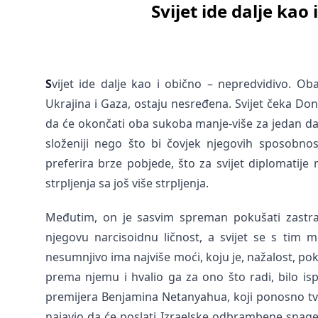
Svijet ide dalje kao
S
vijet ide dalje kao i obično – nepredvidivo. Oba
Ukrajina i Gaza, ostaju nesređena. Svijet čeka Don
da će okončati oba sukoba manje-više za jedan da
složeniji nego što bi čovjek njegovih sposobnos
preferira brze pobjede, što za svijet diplomatij
strpljenja sa još više strpljenja.
Međutim, on je sasvim spreman pokušati zastraši
njegovu narcisoidnu ličnost, a svijet se s tim m
nesumnjivo ima najviše moći, koju je, nažalost, pok
prema njemu i hvalio ga za ono što radi, bilo is
premijera Benjamina Netanyahua, koji ponosno tv
najavio da će poslati Izraelske odbrambene snage