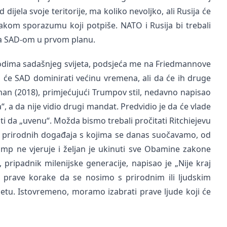
ijela svoje teritorije, ma koliko nevoljko, ali Rusija će
akom sporazumu koji potpiše. NATO i Rusija bi trebali
sa SAD-om u prvom planu.
ima sadašnjeg svijeta, podsjeća me na Friedmannove
da će SAD dominirati većinu vremena, ali da će ih druge
iman (2018), primjećujući Trumpov stil, nedavno napisao
 a da nije vidio drugi mandat. Predvidio je da će vlade
ti da „uvenu“. Možda bismo trebali pročitati Ritchiejevu
je prirodnih događaja s kojima se danas suočavamo, od
rump ne vjeruje i željan je ukinuti sve Obamine zakone
 pripadnik milenijske generacije, napisao je „Nije kraj
prave korake da se nosimo s prirodnim ili ljudskim
jetu. Istovremeno, moramo izabrati prave ljude koji će