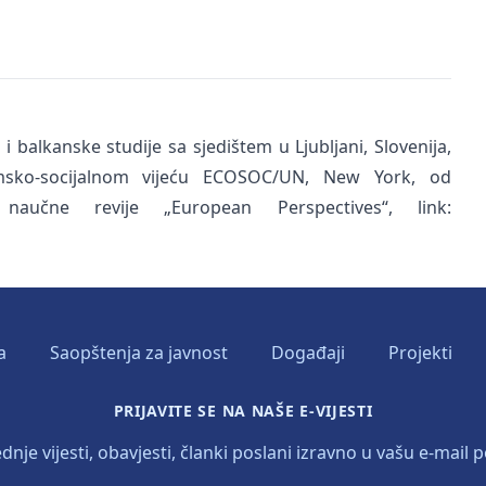
 balkanske studije sa sjedištem u Ljubljani, Slovenija,
omsko-socijalnom vijeću ECOSOC/UN, New York, od
aučne revije „European Perspectives“, link:
a
Saopštenja za javnost
Događaji
Projekti
PRIJAVITE SE NA NAŠE E-VIJESTI
dnje vijesti, obavjesti, članki poslani izravno u vašu e-mail p