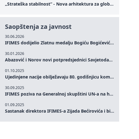
„Strateška stabilnost“ - Nova arhitektura za globalnu saradnju
Saopštenja za javnost
30.06.2026
IFIMES dodijelio Zlatnu medalju Bogiću Bogićeviću za izuzetan doprinos demokratskim vrijednostima i miru
30.01.2026
Abazović i Norov novi potpredsjednici Savjetodavnog odbora IFIMES-a
01.10.2025
Ujedinjene nacije obilježavaju 80. godišnjicu komemoracijom na visokom nivou: Eileen Dong predstavlja IFIMES u oblasti ženskog liderstva, unapređenja mira, pravde, rodne ravnopravnosti i održivog razvoja
30.09.2025
IFIMES poziva na Generalnoj skupštini UN-a na hitna ulaganja u mentalno zdravlje i sisteme njege proširene umjetnom inteligencijom
01.09.2025
Sastanak direktora IFIMES-a Zijada Bećirovića i bivšeg premijera Crne Gore Dritana Abazovića