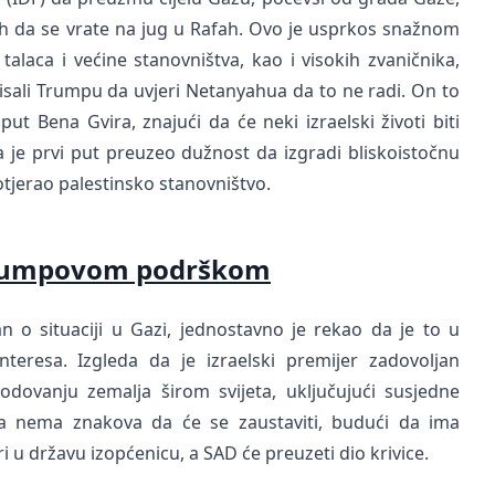
ti ih da se vrate na jug u Rafah. Ovo je usprkos snažnom
 talaca i većine stanovništva, kao i visokih zvaničnika,
 pisali Trumpu da uvjeri Netanyahua da to ne radi. On to
t Bena Gvira, znajući da će neki izraelski životi biti
a je prvi put preuzeo dužnost da izgradi bliskoistočnu
rotjerao palestinsko stanovništvo.
 Trumpovom podrškom
n o situaciji u Gazi, jednostavno je rekao da je to u
teresa. Izgleda da je izraelski premijer zadovoljan
vanju zemalja širom svijeta, uključujući susjedne
a nema znakova da će se zaustaviti, budući da ima
 u državu izopćenicu, a SAD će preuzeti dio krivice.