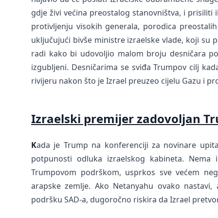
gdje živi većina preostalog stanovništva, i prisili
protivljenju visokih generala, porodica preostalih
uključujući bivše ministre izraelske vlade, koji su
radi kako bi udovoljio malom broju desničara popu
izgubljeni. Desničarima se sviđa Trumpov cilj kad
rivijeru nakon što je Izrael preuzeo cijelu Gazu i p
Izraelski premijer zadovoljan
K
ada je Trump na konferenciji za novinare upita
potpunosti odluka izraelskog kabineta. Nema in
Trumpovom podrškom, usprkos sve većem negodo
arapske zemlje. Ako Netanyahu ovako nastavi, 
podršku SAD-a, dugoročno riskira da Izrael pretvori