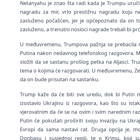
Netanyahu je znao šta radi kada je Trumpu uruč
nagradu za mir, vrlo prestižnu nagradu koju neo
zasluženo počašćen, jer je općepoznato da on to 
zasluženo, a trenutni nosioci nagrade trebali bi pro
U međuvremenu, Trumpova pažnja se prebacila na r
Putina nakon nedavnog telefonskog razgovora. Me
složili da se sastanu prošlog petka na Aljasci. T
tema o kojima će razgovarati. U međuvremenu, Zele
da on bude prisutan na sastanku.
Trump kaže da će biti sve uredu, dok bi Putin m
izostavio Ukrajinu iz razgovora, kao što su ista
vjerovatnim da će se na ovim i svim narednim razg
Putin će pokušati proširiti svoju invaziju na Ukra
Evropi da sama nastavi rat. Druga opcija je, m
Donbasu i susjednoj regiji, te o Krimu, koji s