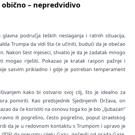
 i obično – nepredvidivo
 glavna područja teških neslaganja i ratnih situacija,
alda Trumpa da vidi šta će učiniti, budući da je obećao
n. Nakon šest mjeseci, shvatio je da je zadatak mnogo
ti mogao riješiti. Pokazao je kratak raspon pažnje i
e nije sasvim prikladno i gdje je potreban temperament
vanjem kako bi ostvario svoj cilj, što je idealno za
ora pomiriti. Kao predsjednik Sjedinjenih Država, on
azao da će koristiti na osnovu toga ko je bio „ljubazan“
pravno ili pogrešno, često pogrešno, poput izraelskog
rdi da je u redovnom kontaktu s Trumpom i upravo je
 (IDF) da preuzmu cijelu Gazu, počevši od grada Gaze,