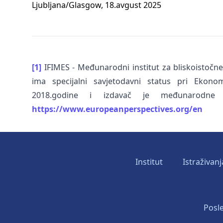
Ljubljana/Glasgow, 18.avgust 2025
[1]
IFIMES - Međunarodni institut za bliskoistočne i
ima specijalni savjetodavni status pri Ekon
2018.godine i izdavač je međunarodne n
https://www.europeanperspectives.org/en
Institut
Istraživanj
Posle