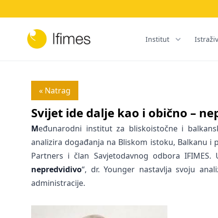
Institut
Istraži
« Natrag
Svijet ide dalje kao i obično – n
M
eđunarodni institut za bliskoistočne i balkans
analizira događanja na Bliskom istoku, Balkanu i p
Partners i član Savjetodavnog odbora IFIMES.
nepredvidivo
“, dr. Younger nastavlja svoju ana
administracije.