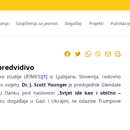
vanja
Saopštenja za javnost
Događaji
Projekti
Publikacij
Facebook
Twitter
WhatsApp
Viber
epredvidivo
ke studije (IFIMES)
[1]
iz Ljubljane, Slovenija, redovno
o svijetu.
Dr. J. Scott Younger
je predsjednik Glendale
 U članku pod naslovom „
Svijet ide kao i obično –
lizu događaja u Gazi i Ukrajini, te odazive Trumpove