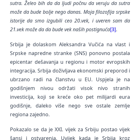
sutra. Želeo bih da da ljudi počnu da veruju da sutra
može da bude bolje nego danas. Moja filozofija srpske
istorije da smo izgubili ceo 20.vek, i uveren sam da
21.vek može da da bude vek naših postignuća
[3]
.
Srbija je dolaskom Aleksandra Vučića na vlast i
Srpske napredne stranke (SNS) ponovno postala
epicentar dešavanja u regionu i motor evropskih
integracija. Srbija doživljava ekonomski preporod i
ubrzano radi na članstvu u EU. Uspjela je na
godišnjem nivou održati visok nivo stranih
investicija, koji se kreće oko pet milijardi eura
godišnje, daleko više nego sve ostale zemlje
regiona zajedno.
Pokazalo se da je XXI. vijek za Srbiju postao vijek
šansi i ostvarenja. Uvijek kada je Srbija kroz