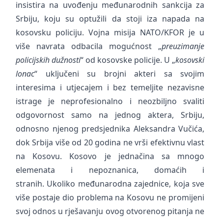
insistira na uvođenju međunarodnih sankcija za
Srbiju, koju su optužili da stoji iza napada na
kosovsku policiju. Vojna misija NATO/KFOR je u
više navrata odbacila mogućnost „
preuzimanje
policijskih dužnosti
“ od kosovske policije. U „
kosovski
lonac
“ uključeni su brojni akteri sa svojim
interesima i utjecajem i bez temeljite nezavisne
istrage je neprofesionalno i neozbiljno svaliti
odgovornost samo na jednog aktera, Srbiju,
odnosno njenog predsjednika Aleksandra Vučića,
dok Srbija više od 20 godina ne vrši efektivnu vlast
na Kosovu. Kosovo je jednačina sa mnogo
elemenata i nepoznanica, domaćih i
stranih. Ukoliko međunarodna zajednice, koja sve
više postaje dio problema na Kosovu ne promijeni
svoj odnos u rješavanju ovog otvorenog pitanja ne