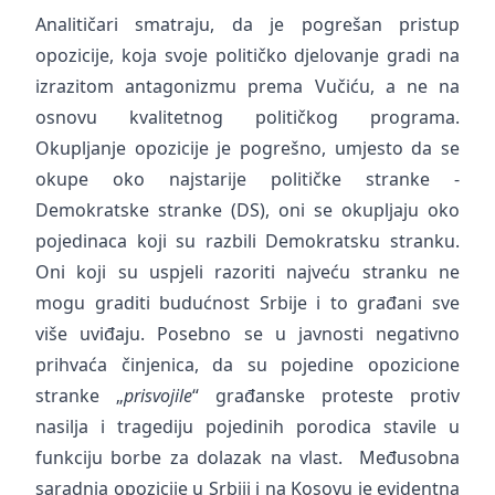
Analitičari smatraju, da je pogrešan pristup
opozicije, koja svoje političko djelovanje gradi na
izrazitom antagonizmu prema Vučiću, a ne na
osnovu kvalitetnog političkog programa.
Okupljanje opozicije je pogrešno, umjesto da se
okupe oko najstarije političke stranke -
Demokratske stranke (DS), oni se okupljaju oko
pojedinaca koji su razbili Demokratsku stranku.
Oni koji su uspjeli razoriti najveću stranku ne
mogu graditi budućnost Srbije i to građani sve
više uviđaju. Posebno se u javnosti negativno
prihvaća činjenica, da su pojedine opozicione
stranke „
prisvojile
“ građanske proteste protiv
nasilja i tragediju pojedinih porodica stavile u
funkciju borbe za dolazak na vlast. Međusobna
saradnja opozicije u Srbiji i na Kosovu je evidentna