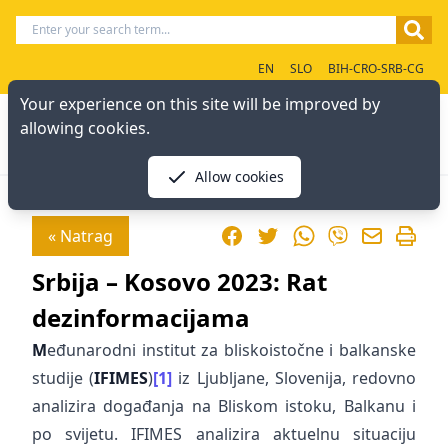
EN
SLO
BIH-CRO-SRB-CG
Your experience on this site will be improved by
allowing cookies.
Allow cookies
Facebook
Twitter
WhatsApp
« Natrag
Viber
Srbija – Kosovo 2023: Rat
dezinformacijama
M
eđunarodni institut za bliskoistočne i balkanske
studije (
IFIMES
)
[1]
iz Ljubljane, Slovenija, redovno
analizira događanja na Bliskom istoku, Balkanu i
po svijetu. IFIMES analizira aktuelnu situaciju