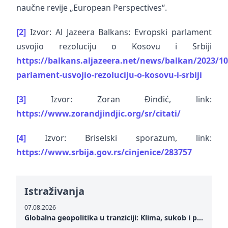
naučne revije „European Perspectives“.
[2]
Izvor: Al Jazeera Balkans: Evropski parlament
usvojio rezoluciju o Kosovu i Srbiji
https://balkans.aljazeera.net/news/balkan/2023/10
parlament-usvojio-rezoluciju-o-kosovu-i-srbiji
[3]
Izvor: Zoran Đinđić, link:
https://www.zorandjindjic.org/sr/citati/
[4]
Izvor: Briselski sporazum, link:
https://www.srbija.gov.rs/cinjenice/283757
Istraživanja
07.08.2026
Globalna geopolitika u tranziciji: Klima, sukob i potraga za mirom