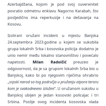
Azerbajdžana, kojom je pod svoj suverenitet
povratio odmetnu enklavu Nagorno Karabah, što
posljedično ima reperkusije i na dešavanja na
Kosovu.
Izolirani oružani incident u mjestu Banjska
24.septembra 2023.godine u kojem se sukobila
grupa lokalnih Srba i kosovska policija dodatno je
unio nemir među lokalno stanovništvo i povećalo
napetosti.
Milan Radoičić
preuzeo je
odgovornost, da je sa grupom lokalnih Srba bio u
Banjskoj, kako bi po njegovim riječima ohrabrio
„
srpski narod sa tog područja u pružanju otpora teroru
kom je svakodnevno izložen
“. U oružanom sukobu u
Banjskoj ubijen je jedan kosovski policajac i tri
Srbina. Poslije ovog incidenta kosovska vlada