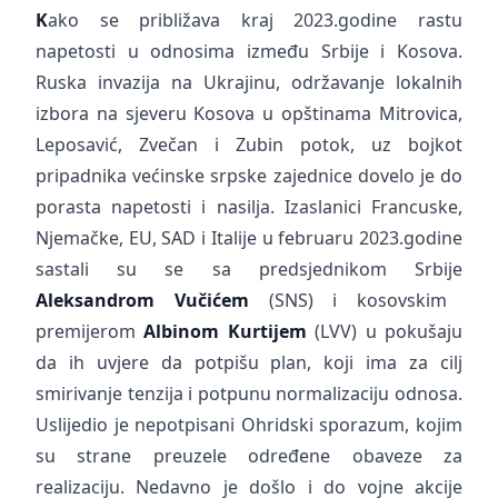
K
ako se približava kraj 2023.godine rastu
napetosti u odnosima između Srbije i Kosova.
Ruska invazija na Ukrajinu, održavanje lokalnih
izbora na sjeveru Kosova u opštinama Mitrovica,
Leposavić, Zvečan i Zubin potok, uz bojkot
pripadnika većinske srpske zajednice dovelo je do
porasta napetosti i nasilja. Izaslanici Francuske,
Njemačke, EU, SAD i Italije u februaru 2023.godine
sastali su se sa predsjednikom Srbije
Aleksandrom Vučićem
(SNS) i kosovskim
premijerom
Albinom Kurtijem
(LVV) u pokušaju
da ih uvjere da potpišu plan, koji ima za cilj
smirivanje tenzija i potpunu normalizaciju odnosa.
Uslijedio je nepotpisani Ohridski sporazum, kojim
su strane preuzele određene obaveze za
realizaciju. Nedavno je došlo i do vojne akcije