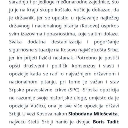
saradnju i prijedloge međunarodne zajednice, što
ju je na kraju skupo koštalo. Vučić je dokazao, da
je državnik, jer se upustio u rješavanje najtežeg
državnog i nacionalnog pitanja (Kosovo) usprkos
svim izazovima i opasnostima, koje sa tim dolaze.
Svaka dodatna destabilizacija i pogoršanje
sigurnosne situacije na Kosovu najviše košta Srbe,
jer im prijeti fizički nestanak. Potrebno je postići
opšti društveni i politički konsenzus i vlasti i
opozicije kada se radi o najvažnijem državnom i
nacionalnom pitanju, pri tome je važan i stav
Srpske pravoslavne crkve (SPC). Srpska opozicija
ne razumije svoje historijske uloge, umjesto da je
opozicija Vučiću, ona je sve više opozicija državi
Srbiji. U vezi Kosova nakon
Slobodana Miloševića
,
najveću štetu Srbiji nanio je dvojac
Boris Tadić