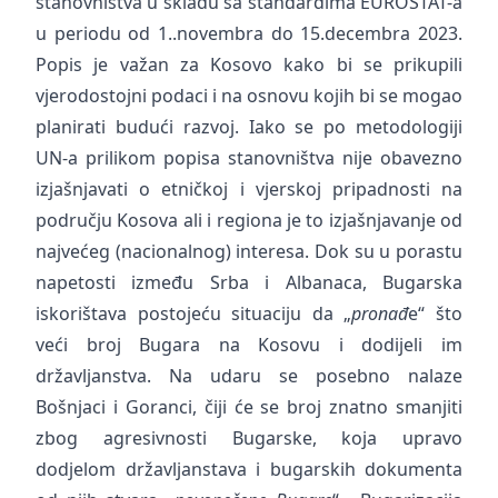
stanovništva u skladu sa standardima EUROSTAT-a
u periodu od 1..novembra do 15.decembra 2023.
Popis je važan za Kosovo kako bi se prikupili
vjerodostojni podaci i na osnovu kojih bi se mogao
planirati budući razvoj. Iako se po metodologiji
UN-a prilikom popisa stanovništva nije obavezno
izjašnjavati o etničkoj i vjerskoj pripadnosti na
području Kosova ali i regiona je to izjašnjavanje od
najvećeg (nacionalnog) interesa. Dok su u porastu
napetosti između Srba i Albanaca, Bugarska
iskorištava postojeću situaciju da „
pronađ
e“ što
veći broj Bugara na Kosovu i dodijeli im
državljanstva. Na udaru se posebno nalaze
Bošnjaci i Goranci, čiji će se broj znatno smanjiti
zbog agresivnosti Bugarske, koja upravo
dodjelom državljanstava i bugarskih dokumenta