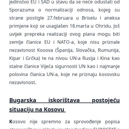
jedinstvo EU i SAD u stavu da se neće odustati od
Sporazuma o normalizaciji odnosa, kojeg su
strane postigle 27.februara u Briselu i aneksa
primjene koji se usaglašen 18.marta u Ohridu. Još
uvijek prepreka realizaciji ovog plana mogu biti
zemlje članice EU i NATO-a, koje nisu priznale
nezavisnost Kosova (Španija, Slovačka, Rumunija,
Kipar i Grčka) te na nivou UN-a Rusija i Kina kao
stalne članice Vijeća sigurnosti UN kao i najmanje
polovina članica UN-a, koje ne priznaju kosovsku
nezavisnost.
Bugarska iskorištava postojeću
situaciju na Kosovu
K
osovo nije spremno za sprovođenje popisa