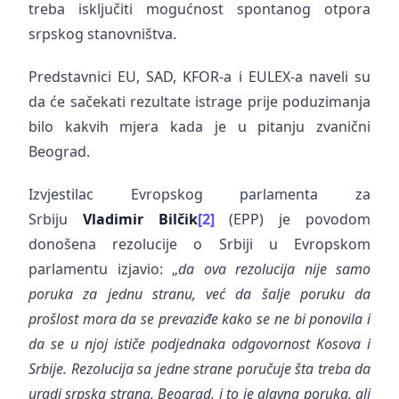
treba isključiti mogućnost spontanog otpora
srpskog stanovništva.
Predstavnici EU, SAD, KFOR-a i EULEX-a naveli su
da će sačekati rezultate istrage prije poduzimanja
bilo kakvih mjera kada je u pitanju zvanični
Beograd.
Izvjestilac Evropskog parlamenta za
Srbiju
Vladimir Bilčik
[2]
(EPP) je povodom
donošena rezolucije o Srbiji u Evropskom
parlamentu izjavio: „
da ova rezolucija nije samo
poruka za jednu stranu, već da šalje poruku da
prošlost mora da se prevaziđe kako se ne bi ponovila i
da se u njoj ističe podjednaka odgovornost Kosova i
Srbije. Rezolucija sa jedne strane poručuje šta treba da
uradi srpska strana, Beograd, i to je glavna poruka, ali