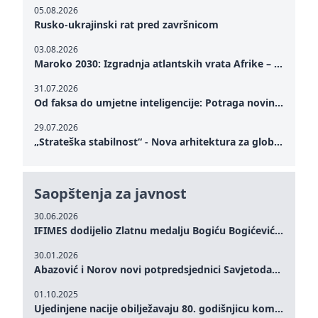
05.08.2026
Rusko-ukrajinski rat pred završnicom
03.08.2026
Maroko 2030: Izgradnja atlantskih vrata Afrike – od Tangera u Mediteranu do novog geopolitičkog koridora
31.07.2026
Od faksa do umjetne inteligencije: Potraga novinarstva za istinom u digitalnom dobu
29.07.2026
„Strateška stabilnost“ - Nova arhitektura za globalnu saradnju
Saopštenja za javnost
30.06.2026
IFIMES dodijelio Zlatnu medalju Bogiću Bogićeviću za izuzetan doprinos demokratskim vrijednostima i miru
30.01.2026
Abazović i Norov novi potpredsjednici Savjetodavnog odbora IFIMES-a
01.10.2025
Ujedinjene nacije obilježavaju 80. godišnjicu komemoracijom na visokom nivou: Eileen Dong predstavlja IFIMES u oblasti ženskog liderstva, unapređenja mira, pravde, rodne ravnopravnosti i održivog razvoja