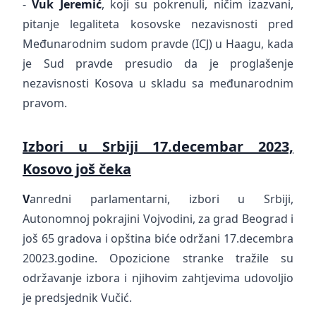
-
Vuk Jeremić
, koji su pokrenuli, ničim izazvani,
pitanje legaliteta kosovske nezavisnosti pred
Međunarodnim sudom pravde (ICJ) u Haagu, kada
je Sud pravde presudio da je proglašenje
nezavisnosti Kosova u skladu sa međunarodnim
pravom.
Izbori u Srbiji 17.decembar 2023,
Kosovo još čeka
V
anredni parlamentarni, izbori u Srbiji,
Autonomnoj pokrajini Vojvodini, za grad Beograd i
još 65 gradova i opština biće održani 17.decembra
20023.godine. Opozicione stranke tražile su
održavanje izbora i njihovim zahtjevima udovoljio
je predsjednik Vučić.