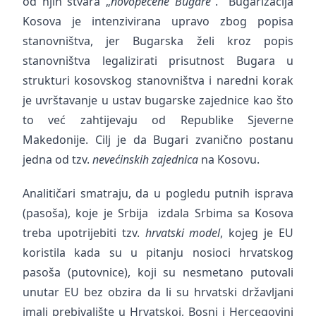
od njih stvara „
novopečene Bugare
“. Bugarizacija
Kosova je intenzivirana upravo zbog popisa
stanovništva, jer Bugarska želi kroz popis
stanovništva legalizirati prisutnost Bugara u
strukturi kosovskog stanovništva i naredni korak
je uvrštavanje u ustav bugarske zajednice kao što
to već zahtijevaju od Republike Sjeverne
Makedonije. Cilj je da Bugari zvanično postanu
jedna od tzv.
nevećinskih zajednica
na Kosovu.
Analitičari smatraju, da u pogledu putnih isprava
(pasoša), koje je Srbija izdala Srbima sa Kosova
treba upotrijebiti tzv.
hrvatski model
, kojeg je EU
koristila kada su u pitanju nosioci hrvatskog
pasoša (putovnice), koji su nesmetano putovali
unutar EU bez obzira da li su hrvatski državljani
imali prebivalište u Hrvatskoj, Bosni i Hercegovini