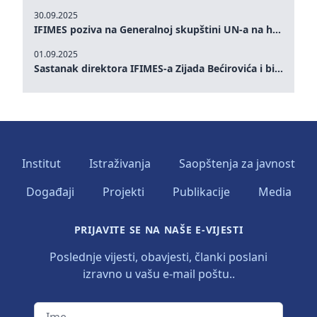
30.09.2025
IFIMES poziva na Generalnoj skupštini UN-a na hitna ulaganja u mentalno zdravlje i sisteme njege proširene umjetnom inteligencijom
01.09.2025
Sastanak direktora IFIMES-a Zijada Bećirovića i bivšeg premijera Crne Gore Dritana Abazovića
Institut
Istraživanja
Saopštenja za javnost
Događaji
Projekti
Publikacije
Media
PRIJAVITE SE NA NAŠE E-VIJESTI
Poslednje vijesti, obavjesti, članki poslani
izravno u vašu e-mail poštu..
Ime