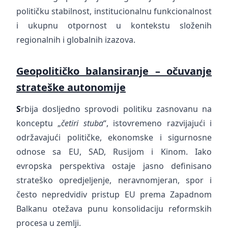
političku stabilnost, institucionalnu funkcionalnost
i ukupnu otpornost u kontekstu složenih
regionalnih i globalnih izazova.
Geopolitičko balansiranje – očuvanje
strateške autonomije
S
rbija dosljedno sprovodi politiku zasnovanu na
konceptu „
četiri stuba
“, istovremeno razvijajući i
održavajući političke, ekonomske i sigurnosne
odnose sa EU, SAD, Rusijom i Kinom. Iako
evropska perspektiva ostaje jasno definisano
strateško opredjeljenje, neravnomjeran, spor i
često nepredvidiv pristup EU prema Zapadnom
Balkanu otežava punu konsolidaciju reformskih
procesa u zemlji.