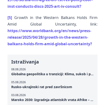
inst-conducts-discs-2025-art-iv-consult?
[5]
Growth in the Western Balkans Holds Firm
Amid Global Uncertainty, link:
https://www.worldbank.org/en/news/press-
release/2025/04/28/growth-in-the-western-
balkans-holds-firm-amid-global-uncertainty?
Istraživanja
08.08.2026
Globalna geopolitika u tranziciji: Klima, sukob i potraga za mirom
05.08.2026
Rusko-ukrajinski rat pred završnicom
03.08.2026
Maroko 2030: Izgradnja atlantskih vrata Afrike – od Tangera u Mediteranu do novog geopolitičkog koridora