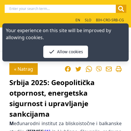
EN
SLO
BIH-CRO-SRB-CG
Your experience on this site will be improved by
allowing cookies.
Allow cookies
Facebook
Twitter
WhatsApp
« Natrag
Viber
Srbija 2025: Geopolitička
otpornost, energetska
sigurnost i upravljanje
sankcijama
M
eđunarodni institut za bliskoistočne i balkanske