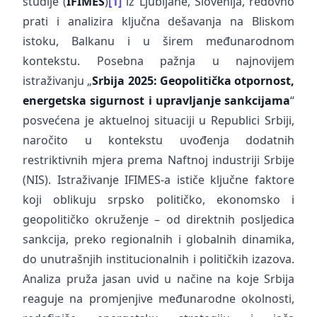
studije (
IFIMES
)
[1]
iz Ljubljane, Slovenija, redovno
prati i analizira ključna dešavanja na Bliskom
istoku, Balkanu i u širem međunarodnom
kontekstu. Posebna pažnja u najnovijem
istraživanju „
Srbija 2025: Geopolitička otpornost,
energetska sigurnost i upravljanje sankcijama
“
posvećena je aktuelnoj situaciji u Republici Srbiji,
naročito u kontekstu uvođenja dodatnih
restriktivnih mjera prema Naftnoj industriji Srbije
(NIS). Istraživanje IFIMES-a ističe ključne faktore
koji oblikuju srpsko političko, ekonomsko i
geopolitičko okruženje – od direktnih posljedica
sankcija, preko regionalnih i globalnih dinamika,
do unutrašnjih institucionalnih i političkih izazova.
Analiza pruža jasan uvid u načine na koje Srbija
reaguje na promjenjive međunarodne okolnosti,