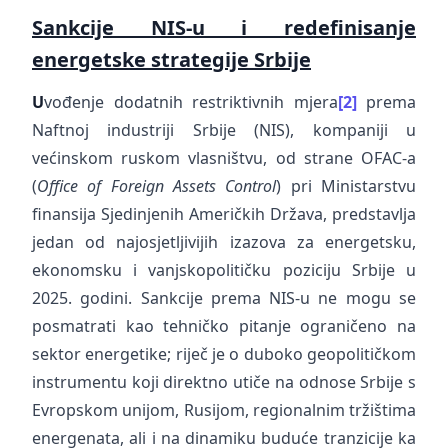
Sankcije NIS-u i redefinisanje
energetske strategije Srbije
U
vođenje dodatnih restriktivnih mjera
[2]
prema
Naftnoj industriji Srbije (NIS), kompaniji u
većinskom ruskom vlasništvu, od strane OFAC-a
(
Office of Foreign Assets Control
) pri Ministarstvu
finansija Sjedinjenih Američkih Država, predstavlja
jedan od najosjetljivijih izazova za energetsku,
ekonomsku i vanjskopolitičku poziciju Srbije u
2025. godini. Sankcije prema NIS-u ne mogu se
posmatrati kao tehničko pitanje ograničeno na
sektor energetike; riječ je o duboko geopolitičkom
instrumentu koji direktno utiče na odnose Srbije s
Evropskom unijom, Rusijom, regionalnim tržištima
energenata, ali i na dinamiku buduće tranzicije ka