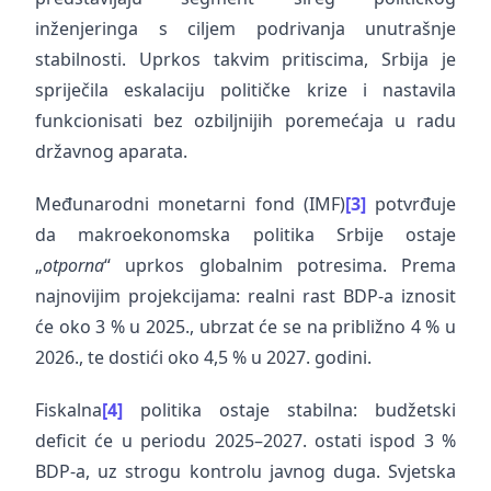
inženjeringa s ciljem podrivanja unutrašnje
stabilnosti. Uprkos takvim pritiscima, Srbija je
spriječila eskalaciju političke krize i nastavila
funkcionisati bez ozbiljnijih poremećaja u radu
državnog aparata.
Međunarodni monetarni fond (IMF)
[3]
potvrđuje
da makroekonomska politika Srbije ostaje
„
otporna
“ uprkos globalnim potresima. Prema
najnovijim projekcijama: realni rast BDP-a iznosit
će oko 3 % u 2025., ubrzat će se na približno 4 % u
2026., te dostići oko 4,5 % u 2027. godini.
Fiskalna
[4]
politika ostaje stabilna: budžetski
deficit će u periodu 2025–2027. ostati ispod 3 %
BDP-a, uz strogu kontrolu javnog duga. Svjetska