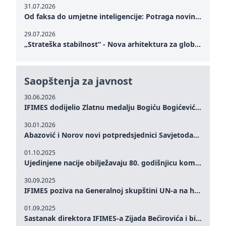
31.07.2026
Od faksa do umjetne inteligencije: Potraga novinarstva za istinom u digitalnom dobu
29.07.2026
„Strateška stabilnost“ - Nova arhitektura za globalnu saradnju
Saopštenja za javnost
30.06.2026
IFIMES dodijelio Zlatnu medalju Bogiću Bogićeviću za izuzetan doprinos demokratskim vrijednostima i miru
30.01.2026
Abazović i Norov novi potpredsjednici Savjetodavnog odbora IFIMES-a
01.10.2025
Ujedinjene nacije obilježavaju 80. godišnjicu komemoracijom na visokom nivou: Eileen Dong predstavlja IFIMES u oblasti ženskog liderstva, unapređenja mira, pravde, rodne ravnopravnosti i održivog razvoja
30.09.2025
IFIMES poziva na Generalnoj skupštini UN-a na hitna ulaganja u mentalno zdravlje i sisteme njege proširene umjetnom inteligencijom
01.09.2025
Sastanak direktora IFIMES-a Zijada Bećirovića i bivšeg premijera Crne Gore Dritana Abazovića