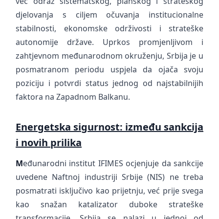
već odraz sistematskog, planskog i strateškog
djelovanja s ciljem očuvanja institucionalne
stabilnosti, ekonomske održivosti i strateške
autonomije države. Uprkos promjenljivom i
zahtjevnom međunarodnom okruženju, Srbija je u
posmatranom periodu uspjela da ojača svoju
poziciju i potvrdi status jednog od najstabilnijih
faktora na Zapadnom Balkanu.
Energetska sigurnost: između sankcija
i novih prilika
M
eđunarodni institut IFIMES ocjenjuje da sankcije
uvedene Naftnoj industriji Srbije (NIS) ne treba
posmatrati isključivo kao prijetnju, već prije svega
kao snažan katalizator duboke strateške
transformacije. Srbija se nalazi u jednoj od