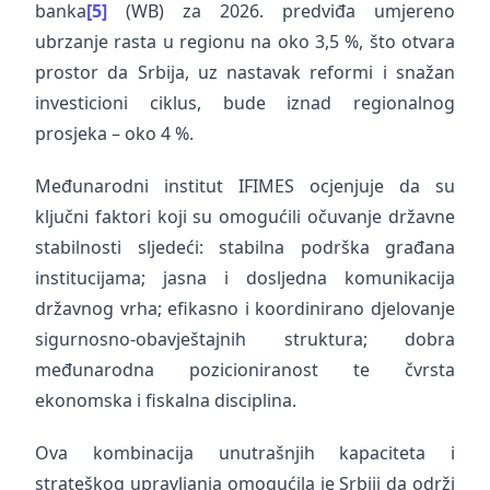
banka
[5]
(WB) za 2026. predviđa umjereno
ubrzanje rasta u regionu na oko 3,5 %, što otvara
prostor da Srbija, uz nastavak reformi i snažan
investicioni ciklus, bude iznad regionalnog
prosjeka – oko 4 %.
Međunarodni institut IFIMES ocjenjuje da su
ključni faktori koji su omogućili očuvanje državne
stabilnosti sljedeći: stabilna podrška građana
institucijama; jasna i dosljedna komunikacija
državnog vrha; efikasno i koordinirano djelovanje
sigurnosno-obavještajnih struktura; dobra
međunarodna pozicioniranost te čvrsta
ekonomska i fiskalna disciplina.
Ova kombinacija unutrašnjih kapaciteta i
strateškog upravljanja omogućila je Srbiji da održi