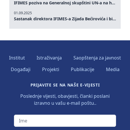
IFIMES poziva na Generalnoj skupštini UN-a na hitna ulaganja u mentalno zdravlje i sisteme njege proširene umjetnom inteligencijom
01.09.2025
Sastanak direktora IFIMES-a Zijada Bećirovića i bivšeg premijera Crne Gore Dritana Abazovića
Institut
Istraživanja
Saopštenja za javnost
Događaji
Projekti
Publikacije
Media
PRIJAVITE SE NA NAŠE E-VIJESTI
Poslednje vijesti, obavjesti, članki poslani
izravno u vašu e-mail poštu..
Ime