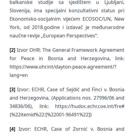
balkanske studije sa sjedištem u Ljubljani,
Slovenija, ima specijalni konzultativni status pri
Ekonomsko-socijalnim vijećem ECOSOC/UN, New
York, od 2018.godine i izdavač je međunarodne
naučne revije „European Perspectives“.
[2]
Izvor OHR: The General Framework Agreement
for Peace in Bosnia and Herzegovina, link:
https://www.ohr.int/dayton-peace-agreement/?
lang=en
[3]
Izvor: ECHR, Case of Sejdić and Finci v. Bosnia
and Herzegovina, (Applications nos. 27996/06 and
34836/06), link: https://hudoc.echr.coe.int/fre#
{%22itemid%22:[%22001-96491%22]}
[4]
Izvor: ECHR, Case of Zornić v. Bosnia and