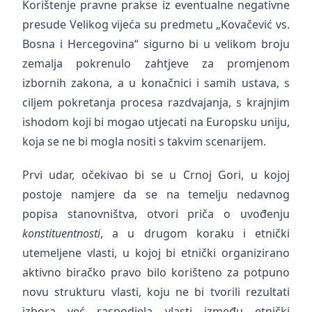
Korištenje pravne prakse iz eventualne negativne
presude Velikog vijeća su predmetu „Kovačević vs.
Bosna i Hercegovina“ sigurno bi u velikom broju
zemalja pokrenulo zahtjeve za promjenom
izbornih zakona, a u konačnici i samih ustava, s
ciljem pokretanja procesa razdvajanja, s krajnjim
ishodom koji bi mogao utjecati na Europsku uniju,
koja se ne bi mogla nositi s takvim scenarijem.
Prvi udar, očekivao bi se u Crnoj Gori, u kojoj
postoje namjere da se na temelju nedavnog
popisa stanovništva, otvori priča o uvođenju
konstituentnosti
, a u drugom koraku i etnički
utemeljene vlasti, u kojoj bi etnički organizirano
aktivno biračko pravo bilo korišteno za potpuno
novu strukturu vlasti, koju ne bi tvorili rezultati
izbora već raspodjela vlasti između etnički