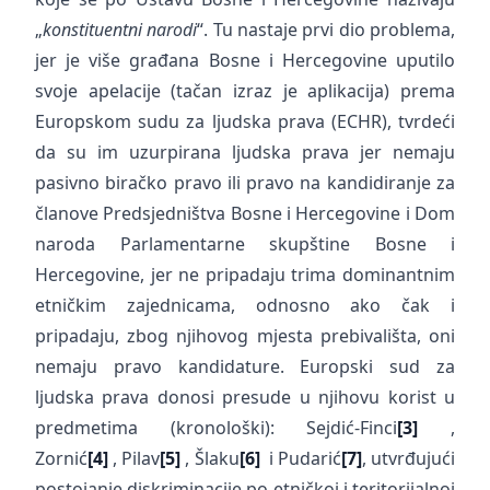
„
konstituentni narodi
“. Tu nastaje prvi dio problema,
jer je više građana Bosne i Hercegovine uputilo
svoje apelacije (tačan izraz je aplikacija) prema
Europskom sudu za ljudska prava (ECHR), tvrdeći
da su im uzurpirana ljudska prava jer nemaju
pasivno biračko pravo ili pravo na kandidiranje za
članove Predsjedništva Bosne i Hercegovine i Dom
naroda Parlamentarne skupštine Bosne i
Hercegovine, jer ne pripadaju trima dominantnim
etničkim zajednicama, odnosno ako čak i
pripadaju, zbog njihovog mjesta prebivališta, oni
nemaju pravo kandidature. Europski sud za
ljudska prava donosi presude u njihovu korist u
predmetima (kronološki): Sejdić-Finci
[3]
,
Zornić
[4]
, Pilav
[5]
, Šlaku
[6]
i Pudarić
[7]
, utvrđujući
postojanje diskriminacije po etničkoj i teritorijalnoj