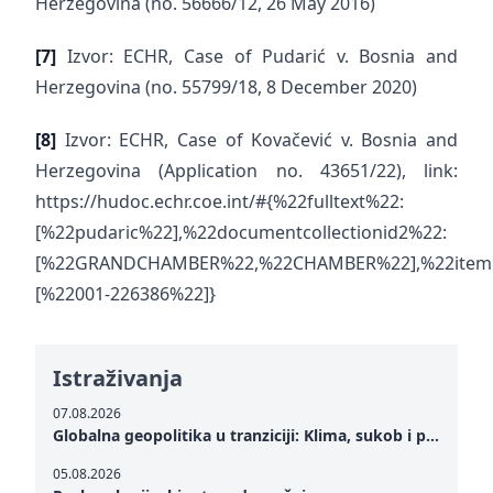
Herzegovina (no. 56666/12, 26 May 2016)
[7]
Izvor: ECHR, Case of Pudarić v. Bosnia and
Herzegovina (no. 55799/18, 8 December 2020)
[8]
Izvor: ECHR, Case of Kovačević v. Bosnia and
Herzegovina (Application no. 43651/22), link:
https://hudoc.echr.coe.int/#{%22fulltext%22:
[%22pudaric%22],%22documentcollectionid2%22:
[%22GRANDCHAMBER%22,%22CHAMBER%22],%22itemi
[%22001-226386%22]}
Istraživanja
07.08.2026
Globalna geopolitika u tranziciji: Klima, sukob i potraga za mirom
05.08.2026