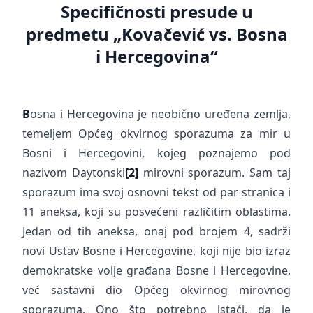
Specifičnosti presude u
predmetu „Kovačević vs. Bosna
i Hercegovina“
B
osna i Hercegovina je neobično uređena zemlja,
temeljem Općeg okvirnog sporazuma za mir u
Bosni i Hercegovini, kojeg poznajemo pod
nazivom Daytonski
[2]
mirovni sporazum. Sam taj
sporazum ima svoj osnovni tekst od par stranica i
11 aneksa, koji su posvećeni različitim oblastima.
Jedan od tih aneksa, onaj pod brojem 4, sadrži
novi Ustav Bosne i Hercegovine, koji nije bio izraz
demokratske volje građana Bosne i Hercegovine,
već sastavni dio Općeg okvirnog mirovnog
sporazuma. Ono što potrebno istaći, da je