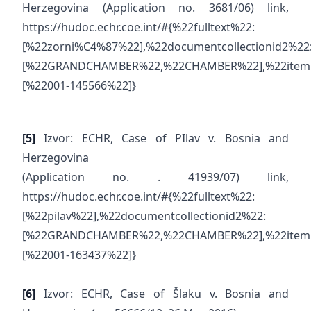
Herzegovina (Application no. 3681/06) link,
https://hudoc.echr.coe.int/#{%22fulltext%22:
[%22zorni%C4%87%22],%22documentcollectionid2%22
[%22GRANDCHAMBER%22,%22CHAMBER%22],%22itemi
[%22001-145566%22]}
[5]
Izvor: ECHR, Case of PIlav v. Bosnia and
Herzegovina
(Application no. . 41939/07) link,
https://hudoc.echr.coe.int/#{%22fulltext%22:
[%22pilav%22],%22documentcollectionid2%22:
[%22GRANDCHAMBER%22,%22CHAMBER%22],%22itemi
[%22001-163437%22]}
[6]
Izvor: ECHR, Case of Šlaku v. Bosnia and