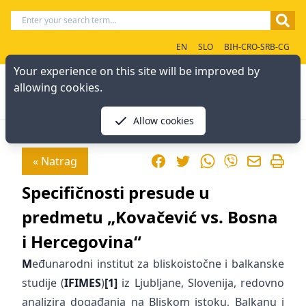
EN
SLO
BIH-CRO-SRB-CG
Your experience on this site will be improved by
allowing cookies.
Allow cookies
Facebook
Twitter
WhatsApp
« Natrag
Viber
Specifičnosti presude u
predmetu „Kovačević vs. Bosna
i Hercegovina“
M
eđunarodni institut za bliskoistočne i balkanske
studije (
IFIMES
)
[1]
iz Ljubljane, Slovenija, redovno
analizira događanja na Bliskom istoku, Balkanu i