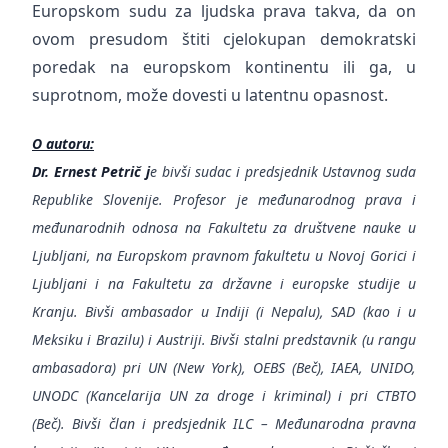
Europskom sudu za ljudska prava takva, da on
ovom presudom štiti cjelokupan demokratski
poredak na europskom kontinentu ili ga, u
suprotnom, može dovesti u latentnu opasnost.
O autoru:
Dr. Ernest Petrič j
e bivši sudac i predsjednik Ustavnog suda
Republike Slovenije. Profesor je međunarodnog prava i
međunarodnih odnosa na Fakultetu za društvene nauke u
Ljubljani, na Europskom pravnom fakultetu u Novoj Gorici i
Ljubljani i na Fakultetu za državne i europske studije u
Kranju. Bivši ambasador u Indiji (i Nepalu), SAD (kao i u
Meksiku i Brazilu) i Austriji. Bivši stalni predstavnik (u rangu
ambasadora) pri UN (New York), OEBS (Beč), IAEA, UNIDO,
UNODC (Kancelarija UN za droge i kriminal) i pri CTBTO
(Beč). Bivši član i predsjednik ILC – Međunarodna pravna