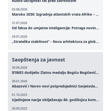
Rusko-ukrajinski rat pred završnicom
03.08.2026
Maroko 2030: Izgradnja atlantskih vrata Afrike – od Tangera u Mediteranu do novog geopolitičkog koridora
31.07.2026
Od faksa do umjetne inteligencije: Potraga novinarstva za istinom u digitalnom dobu
29.07.2026
„Strateška stabilnost“ - Nova arhitektura za globalnu saradnju
Saopštenja za javnost
30.06.2026
IFIMES dodijelio Zlatnu medalju Bogiću Bogićeviću za izuzetan doprinos demokratskim vrijednostima i miru
30.01.2026
Abazović i Norov novi potpredsjednici Savjetodavnog odbora IFIMES-a
01.10.2025
Ujedinjene nacije obilježavaju 80. godišnjicu komemoracijom na visokom nivou: Eileen Dong predstavlja IFIMES u oblasti ženskog liderstva, unapređenja mira, pravde, rodne ravnopravnosti i održivog razvoja
30.09.2025