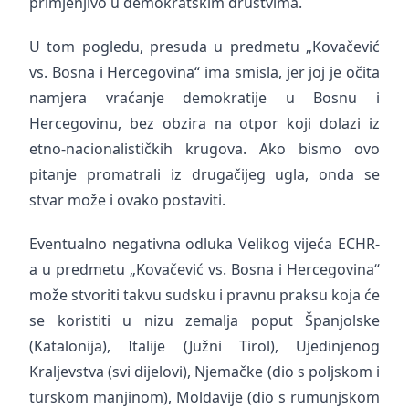
primjenjivo u demokratskim društvima.
U tom pogledu, presuda u predmetu „Kovačević
vs. Bosna i Hercegovina“ ima smisla, jer joj je očita
namjera vraćanje demokratije u Bosnu i
Hercegovinu, bez obzira na otpor koji dolazi iz
etno-nacionalističkih krugova. Ako bismo ovo
pitanje promatrali iz drugačijeg ugla, onda se
stvar može i ovako postaviti.
Eventualno negativna odluka Velikog vijeća ECHR-
a u predmetu „Kovačević vs. Bosna i Hercegovina“
može stvoriti takvu sudsku i pravnu praksu koja će
se koristiti u nizu zemalja poput Španjolske
(Katalonija), Italije (Južni Tirol), Ujedinjenog
Kraljevstva (svi dijelovi), Njemačke (dio s poljskom i
turskom manjinom), Moldavije (dio s rumunjskom