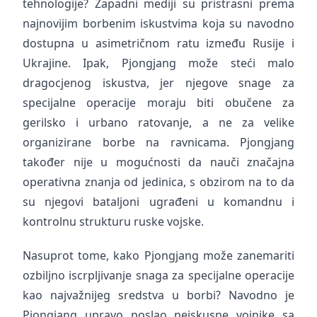
tehnologije? Zapadni mediji su pristrasni prema
najnovijim borbenim iskustvima koja su navodno
dostupna u asimetričnom ratu između Rusije i
Ukrajine. Ipak, Pjongjang može steći malo
dragocjenog iskustva, jer njegove snage za
specijalne operacije moraju biti obučene za
gerilsko i urbano ratovanje, a ne za velike
organizirane borbe na ravnicama. Pjongjang
također nije u mogućnosti da nauči značajna
operativna znanja od jedinica, s obzirom na to da
su njegovi bataljoni ugrađeni u komandnu i
kontrolnu strukturu ruske vojske.
Nasuprot tome, kako Pjongjang može zanemariti
ozbiljno iscrpljivanje snaga za specijalne operacije
kao najvažnijeg sredstva u borbi? Navodno je
Pjongjang upravo poslao neiskusne vojnike sa