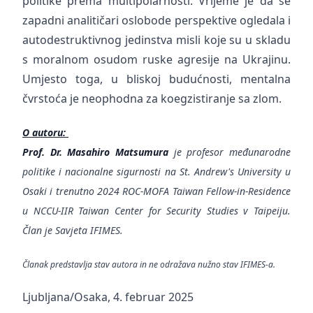
politike prema multipolarnosti. Vrijeme je da se
zapadni analitičari oslobode perspektive ogledala i
autodestruktivnog jedinstva misli koje su u skladu
s moralnom osudom ruske agresije na Ukrajinu.
Umjesto toga, u bliskoj budućnosti, mentalna
čvrstoća je neophodna za koegzistiranje sa zlom.
O autoru:
Prof. Dr. Masahiro Matsumura
je profesor međunarodne
politike i nacionalne sigurnosti na St. Andrew's University u
Osaki i trenutno 2024 ROC-MOFA Taiwan Fellow-in-Residence
u NCCU-IIR Taiwan Center for Security Studies v Taipeiju.
Član je Savjeta IFIMES.
Članak predstavlja stav autora in ne odražava nužno stav IFIMES-a.
Ljubljana/Osaka, 4. februar 2025