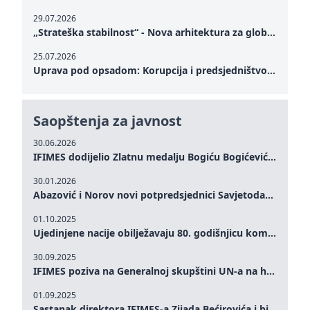
29.07.2026
„Strateška stabilnost“ - Nova arhitektura za globalnu saradnju
25.07.2026
Uprava pod opsadom: Korupcija i predsjedništvo Zelenskog – Kako unutrašnje ranjivosti testiraju političku otpornost Ukrajine u kritičnom trenutku rata
Saopštenja za javnost
30.06.2026
IFIMES dodijelio Zlatnu medalju Bogiću Bogićeviću za izuzetan doprinos demokratskim vrijednostima i miru
30.01.2026
Abazović i Norov novi potpredsjednici Savjetodavnog odbora IFIMES-a
01.10.2025
Ujedinjene nacije obilježavaju 80. godišnjicu komemoracijom na visokom nivou: Eileen Dong predstavlja IFIMES u oblasti ženskog liderstva, unapređenja mira, pravde, rodne ravnopravnosti i održivog razvoja
30.09.2025
IFIMES poziva na Generalnoj skupštini UN-a na hitna ulaganja u mentalno zdravlje i sisteme njege proširene umjetnom inteligencijom
01.09.2025
Sastanak direktora IFIMES-a Zijada Bećirovića i bivšeg premijera Crne Gore Dritana Abazovića