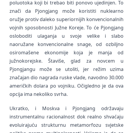
poluotoka koji bi trebao biti ponovo ujedinjen. To
znači da Pjongjang može koristiti nuklearno
oružje protiv daleko superiornijih konvencionalnih
vojnih sposobnosti Južne Koreje. To će Pjongjang
osloboditi ulaganja u svoje velike i slabo
naoružane konvencionalne snage, od ozbiljno
osiromašene ekonomije koja je manja od
južnokorejske. Štaviše, glad za novcem u
Pjongjangu može se utoliti, jer režim uzima
značajan dio nagrada ruske vlade, navodno 30.000
američkih dolara po vojniku. Očigledno je da ova
opcija ima nekoliko svrha.
Ukratko, i Moskva i Pjongjang održavaju
instrumentalnu racionalnost dok realno shvaćaju
evoluirajuću strukturnu metamorfozu svjetske