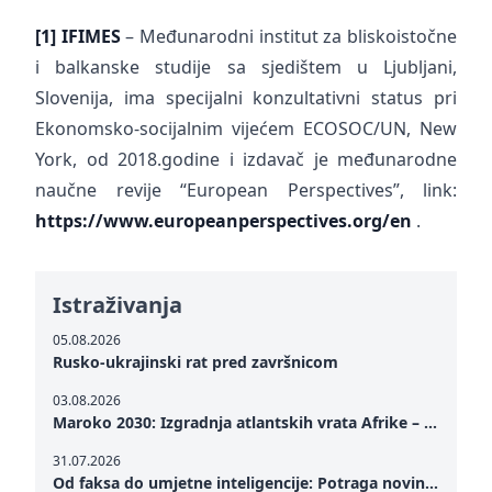
[1]
IFIMES
– Međunarodni institut za bliskoistočne
i balkanske studije sa sjedištem u Ljubljani,
Slovenija, ima specijalni konzultativni status pri
Ekonomsko-socijalnim vijećem ECOSOC/UN, New
York, od 2018.godine i izdavač je međunarodne
naučne revije “European Perspectives”, link:
https://www.europeanperspectives.org/en
.
Istraživanja
05.08.2026
Rusko-ukrajinski rat pred završnicom
03.08.2026
Maroko 2030: Izgradnja atlantskih vrata Afrike – od Tangera u Mediteranu do novog geopolitičkog koridora
31.07.2026
Od faksa do umjetne inteligencije: Potraga novinarstva za istinom u digitalnom dobu