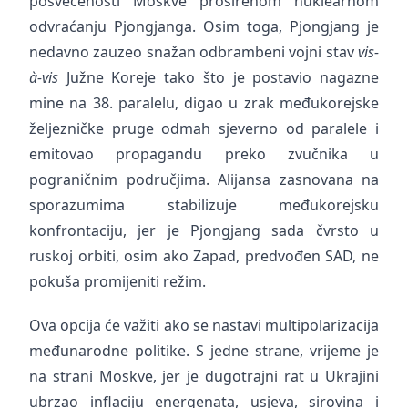
posvećenosti Moskve proširenom nuklearnom
odvraćanju Pjongjanga. Osim toga, Pjongjang je
nedavno zauzeo snažan odbrambeni vojni stav
vis-
à-vis
Južne Koreje tako što je postavio nagazne
mine na 38. paralelu, digao u zrak međukorejske
željezničke pruge odmah sjeverno od paralele i
emitovao propagandu preko zvučnika u
pograničnim područjima. Alijansa zasnovana na
sporazumima stabilizuje međukorejsku
konfrontaciju, jer je Pjongjang sada čvrsto u
ruskoj orbiti, osim ako Zapad, predvođen SAD, ne
pokuša promijeniti režim.
Ova opcija će važiti ako se nastavi multipolarizacija
međunarodne politike. S jedne strane, vrijeme je
na strani Moskve, jer je dugotrajni rat u Ukrajini
ubrzao inflaciju energenata, usjeva, sirovina i