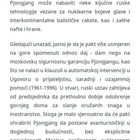
Pjongjang može nabaviti neke ključne ruske
tehnologije vezane za nuklearne bojeve glave i
interkontinentalne balističke rakete, kao i zalihe
nafte i hrane.
Gledajući unazad, jasno je da je pakt više usmjeren
na gore spomenuti odnos daj - dam nego na
moskovsku sigurnosnu garanciju Pjongjangu, kao
što se nalazi u klauzuli o automatskoj intervenciji u
Ugovoru o prijateljstvu, saradnji i uzajamnoj
pomoći (1961-1996). U stvari, ruski ustav zahtijeva
od predsjednika da prethodno dobije odobrenje
gornjeg doma za slanje oružanih snaga u
inostranstvo. Stoga je malo vjerovatno da će pakt
ohrabriti Pjongjang da postane avanturističkiji u
doglednoj budućnosti, bez eksplicitne