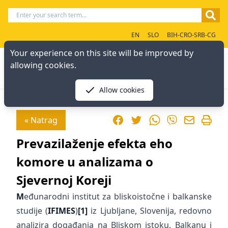
EN
SLO
BIH-CRO-SRB-CG
Your experience on this site will be improved by
allowing cookies.
Allow cookies
Facebook
Twitter
WhatsApp
« Natrag
Viber
Prevazilaženje efekta eho
komore u analizama o
Sjevernoj Koreji
M
eđunarodni institut za bliskoistočne i balkanske
studije (
IFIMES
)
[1]
iz Ljubljane, Slovenija, redovno
analizira događanja na Bliskom istoku, Balkanu i