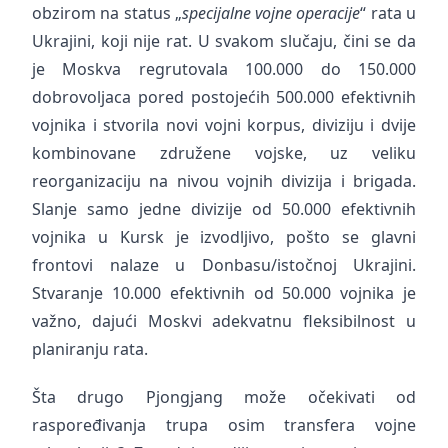
obzirom na status „
specijalne vojne operacije
“ rata u
Ukrajini, koji nije rat. U svakom slučaju, čini se da
je Moskva regrutovala 100.000 do 150.000
dobrovoljaca pored postojećih 500.000 efektivnih
vojnika i stvorila novi vojni korpus, diviziju i dvije
kombinovane združene vojske, uz veliku
reorganizaciju na nivou vojnih divizija i brigada.
Slanje samo jedne divizije od 50.000 efektivnih
vojnika u Kursk je izvodljivo, pošto se glavni
frontovi nalaze u Donbasu/istočnoj Ukrajini.
Stvaranje 10.000 efektivnih od 50.000 vojnika je
važno, dajući Moskvi adekvatnu fleksibilnost u
planiranju rata.
Šta drugo Pjongjang može očekivati od
raspoređivanja trupa osim transfera vojne