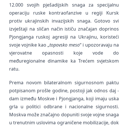
12.000 svojih pješadijskih snaga za specijalnu
operaciju ruske kontraofanzive u regiji Kursk
protiv ukrajinskih invazijskih snaga. Gotovo svi
izvještaji na sličan način ističu značajan doprinos
Pjongjanga ruskoj agresiji na Ukrajinu, koristeći
svoje vojnike kao „
topovsko meso
“ i upozoravaju na
vjerovatne opasnosti koje vode do
međuregionalne dinamike ka Trećem svjetskom
ratu.
Prema novom bilateralnom sigurnosnom paktu
potpisanom prošle godine, postoji jak odnos daj -
dam između Moskve i Pjongjanga, koji imaju uska
grla u politici odbrane i nacionalne sigurnosti.
Moskva može značajno dopuniti svoje vojne snaga
u trenutnim uslovima ograničene mobilizacije, dok