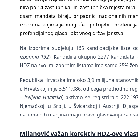
bira po 14 zastupnika. Tri zastupnička mjesta biraj
osam mandata biraju pripadnici nacionalnih manji
izbori na kojima je moguće upotrijebiti prefenci
prefencijalnog glasa i aktivnog državljanstva.
Na izborima sudjeluju 165 kandidacijske liste o
izborima 192
), Kandidira ukupno 2277 kandidata,
HDZ na svojim izbornim listama ima samo 25% žen
Republika Hrvatska ima oko 3,9 milijuna stanovnik
u Hrvatskoj ih je 3.511.086, od čega prethodno regi
– iseljena Hrvatska
) aktivno se registriralo 222.19
Njemačkoj, u Srbiji, u Švicarskoj i Austriji. Dijas
nacionalnih manjina imaju pravo glasovanja za osam 
Milanović važan korektiv HDZ-ove vlast