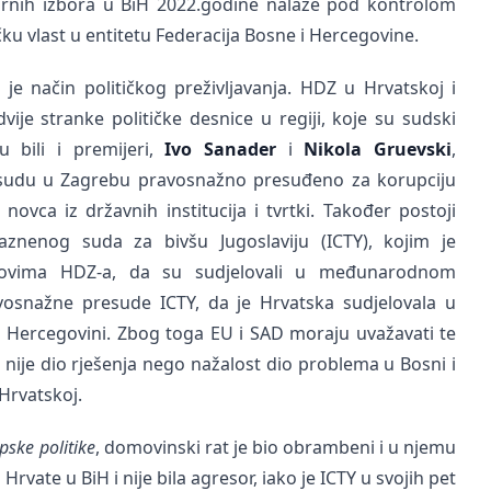
arnih izbora u BiH 2022.godine nalaze pod kontrolom
čku vlast u entitetu Federacija Bosne i Hercegovine.
o je način političkog preživljavanja. HDZ u Hrvatskoj i
e stranke političke desnice u regiji, koje su sudski
su bili i premijeri,
Ivo Sanader
i
Nikola Gruevski
,
sudu u Zagrebu pravosnažno presuđeno za korupciju
ovca iz državnih institucija i tvrtki. Također postoji
enog suda za bivšu Jugoslaviju (ICTY), kojim je
ovima HDZ-a, da su sudjelovali u međunarodnom
osnažne presude ICTY, da je Hrvatska sudjelovala u
Hercegovini. Zbog toga EU i SAD moraju uvažavati te
H nije dio rješenja nego nažalost dio problema u Bosni i
Hrvatskoj.
pske politike
, domovinski rat je bio obrambeni i u njemu
Hrvate u BiH i nije bila agresor, iako je ICTY u svojih pet