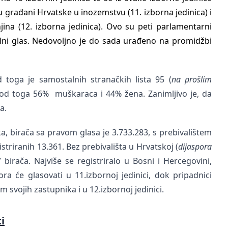
u građani Hrvatske u inozemstvu (11. izborna jedinica) i
na (12. izborna jedinica). Ovo su peti parlamentarni
jalni glas. Nedovoljno je do sada urađeno na promidžbi
d toga je samostalnih stranačkih lista 95 (
na prošlim
 od toga 56% muškaraca i 44% žena. Zanimljivo je, da
a.
a, birača sa pravom glasa je 3.733.283, s prebivalištem
striranih 13.361. Bez prebivališta u Hrvatskoj (
dijaspora
7 birača. Najviše se registriralo u Bosni i Hercegovini,
pora će glasovati u 11.izbornoj jedinici, dok pripadnici
svojih zastupnika i u 12.izbornoj jedinici.
i