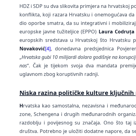
HDZ i SDP su dva slikovita primjera na hrvatskoj pol
konflikta, koji razara Hrvatsku i onemogućava da
dio oporbe smatra, da su integrativni i mobilizira
europske javne tužiteljice (EPPO)
Laura Codruța
europskih sredstava u Hrvatskoj što Hrvatsku 
Novaković
[4]
, donedavna predsjednica Povjere
„
Hrvatska gubi 10 milijardi dolara godišnje na korupciju.
nas
“. Čak je tijekom svoja dva mandata premij
uglavnom zbog koruptivnih radnji.
Niska razina političke kulture ključnih 
H
rvatska kao samostalna, nezavisna i međunarod
zone, Schengena i drugih međunarodnih organizac
razdoblju i povijesnog su značaja. Ono što taj i
društva. Potrebno je uložiti dodatne napore, da 