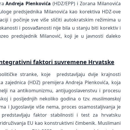
era
Andreja Plenkovića
(HDZ/EPP) i Zorana Milanovića
st uloge predsjednika Milanovića kao korektiva HDZ-ove
aciji i počinje sve više sličiti autokratskim režimima u
nosti i posvađanosti nije bila u stanju biti korektiv i
zeo predsjednik Milanović, koji je u javnosti daleko
integrativni faktori suvremene Hrvatske
 političke stranke, koje predstavljaju dvije krajnosti
a zajednica (HDZ) premijera Andreja Plenkovića, koja
emelji na antikomunizmu, antijugoslavenstvu i procesu
koj i posljednjih nekoliko godina o tzv.
muslimanskoj
 i Jugoslavije više nema, proces osamostaljivanja je
redstavljaju faktor stabilnosti i test za hrvatsku
pridruživanja EU kao konstruktivni čimbenik. Muslimani