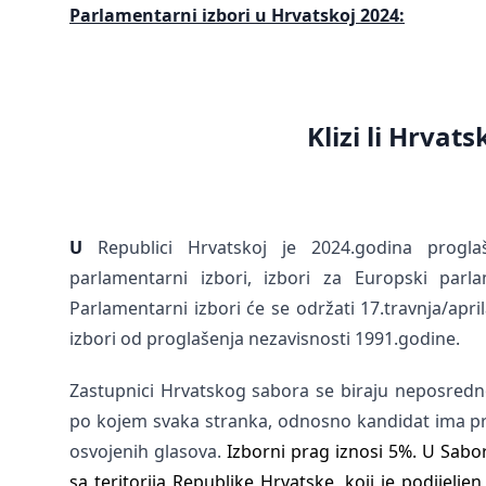
Parlamentarni izbori u Hrvatskoj 2024:
Klizi li Hrvat
U
Republici Hrvatskoj je 2024.godina progl
parlamentarni izbori, izbori za Europski parl
Parlamentarni izbori će se održati 17.travnja/apri
izbori od proglašenja nezavisnosti 1991.godine.
Zastupnici Hrvatskog sabora se biraju neposred
po kojem svaka stranka, odnosno kandidat ima p
osvojenih glasova.
Izborni prag iznosi 5%. U Sabor
sa teritorija Republike Hrvatske, koji je podijelje