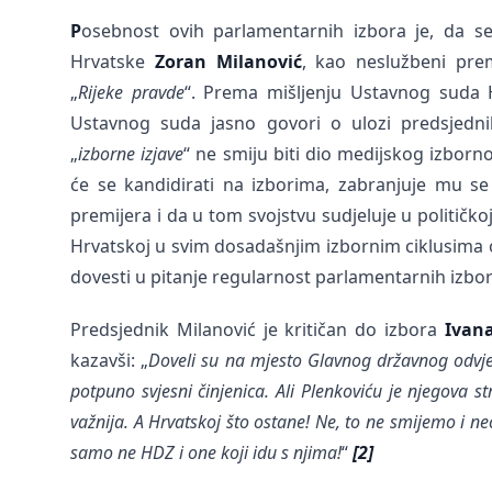
P
osebnost ovih parlamentarnih izbora je, da s
Hrvatske
Zoran Milanović
, kao neslužbeni pre
„
Rijeke pravde
“. Prema mišljenju Ustavnog suda 
Ustavnog suda jasno govori o ulozi predsjedn
„
izborne izjave
“ ne smiju biti dio medijskog izborn
će se kandidirati na izborima, zabranjuje mu se 
premijera i da u tom svojstvu sudjeluje u političko
Hrvatskoj u svim dosadašnjim izbornim ciklusima
dovesti u pitanje regularnost parlamentarnih izbo
Predsjednik Milanović je kritičan do izbora
Ivan
kazavši: „
Doveli su na mjesto Glavnog državnog odvjet
potpuno svjesni činjenica. Ali Plenkoviću je njegova s
važnija. A Hrvatskoj što ostane! Ne, to ne smijemo i ne
samo ne HDZ i one koji idu s njima!
“
[2]