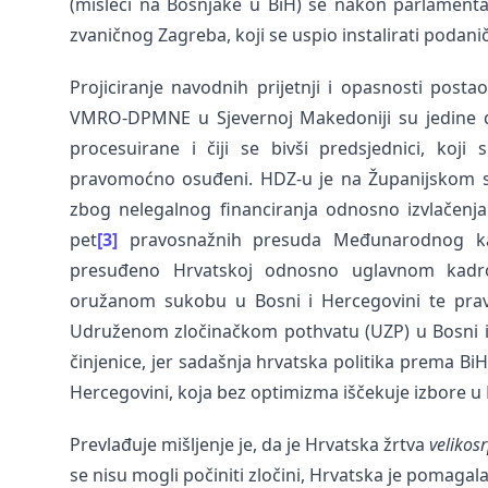
(misleći na Bošnjake u BiH) se nakon parlament
zvaničnog Zagreba, koji se uspio instalirati podani
Projiciranje navodnih prijetnji i opasnosti posta
VMRO-DPMNE u Sjevernoj Makedoniji su jedine dvij
procesuirane i čiji se bivši predsjednici, koji 
pravomoćno osuđeni. HDZ-u je na Županijskom 
zbog nelegalnog financiranja odnosno izvlačenja n
pet
[3]
pravosnažnih presuda Međunarodnog kazn
presuđeno Hrvatskoj odnosno uglavnom kadr
oružanom sukobu u Bosni i Hercegovini te prav
Udruženom zločinačkom pothvatu (UZP) u Bosni i 
činjenice, jer sadašnja hrvatska politika prema Bi
Hercegovini, koja bez optimizma iščekuje izbore u 
Prevlađuje mišljenje je, da je Hrvatska žrtva
velikosr
se nisu mogli počiniti zločini, Hrvatska je pomagala 