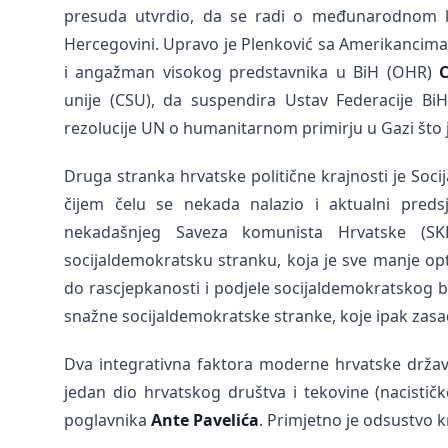
presuda utvrdio, da se radi o međunarodnom ko
Hercegovini. Upravo je Plenković sa Amerikancima 
i angažman visokog predstavnika u BiH (OHR)
C
unije (CSU), da suspendira Ustav Federacije BiH
rezolucije UN o humanitarnom primirju u Gazi što j
Druga stranka hrvatske politične krajnosti je Soc
čijem čelu se nekada nalazio i aktualni preds
nekadašnjeg Saveza komunista Hrvatske (S
socijaldemokratsku stranku, koja je sve manje op
do rascjepkanosti i podjele socijaldemokratskog b
snažne socijaldemokratske stranke, koje ipak zasa
Dva integrativna faktora moderne hrvatske države
jedan dio hrvatskog društva i tekovine (nacistič
poglavnika
Ante Pavelića
. Primjetno je odsustvo 