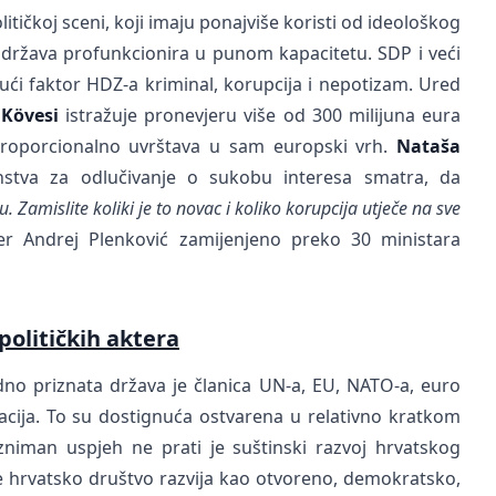
itičkoj sceni, koji imaju ponajviše koristi od ideološkog
 država profunkcionira u punom kapacitetu. SDP i veći
jući faktor HDZ-a kriminal, korupcija i nepotizam. Ured
 Kövesi
istražuje pronevjeru više od 300 milijuna eura
proporcionalno uvrštava u sam europski vrh.
Nataša
nstva za odlučivanje o sukobu interesa smatra, da
 Zamislite koliki je to novac i koliko korupcija utječe na sve
er Andrej Plenković zamijenjeno preko 30 ministara
političkih aktera
no priznata država je članica UN-a, EU, NATO-a, euro
ija. To su dostignuća ostvarena u relativno kratkom
zniman uspjeh ne prati je suštinski razvoj hrvatskog
se hrvatsko društvo razvija kao otvoreno, demokratsko,