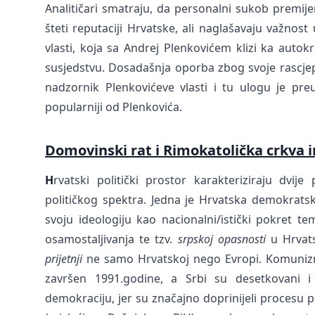
Analitičari smatraju, da personalni sukob premij
šteti reputaciji Hrvatske, ali naglašavaju važno
vlasti, koja sa Andrej Plenkovićem klizi ka autokr
susjedstvu. Dosadašnja oporba zbog svoje rascjepka
nadzornik Plenkovićeve vlasti i tu ulogu je preu
popularniji od Plenkovića.
Domovinski rat i Rimokatolička crkva 
H
rvatski politički prostor karakteriziraju dvije
političkog spektra. Jedna je Hrvatska demokratsk
svoju ideologiju kao nacionalni/istički pokret t
osamostaljivanja te tzv.
srpskoj opasnosti
u Hrvats
prijetnji
ne samo Hrvatskoj nego Evropi. Komunizma
završen 1991.godine, a Srbi su desetkovani i p
demokraciju, jer su značajno doprinijeli procesu 