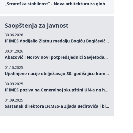
„Strateška stabilnost“ - Nova arhitektura za globalnu saradnju
Saopštenja za javnost
30.06.2026
IFIMES dodijelio Zlatnu medalju Bogiću Bogićeviću za izuzetan doprinos demokratskim vrijednostima i miru
30.01.2026
Abazović i Norov novi potpredsjednici Savjetodavnog odbora IFIMES-a
01.10.2025
Ujedinjene nacije obilježavaju 80. godišnjicu komemoracijom na visokom nivou: Eileen Dong predstavlja IFIMES u oblasti ženskog liderstva, unapređenja mira, pravde, rodne ravnopravnosti i održivog razvoja
30.09.2025
IFIMES poziva na Generalnoj skupštini UN-a na hitna ulaganja u mentalno zdravlje i sisteme njege proširene umjetnom inteligencijom
01.09.2025
Sastanak direktora IFIMES-a Zijada Bećirovića i bivšeg premijera Crne Gore Dritana Abazovića