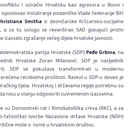
nfliktu i označio Hrvatsku kao agresora u Bosni i
isposlovao instaliranje podaničke Vlade Federacije BiH
hristiana Smitha
iz desničarske Kršćansko-socijalne
, a za tu uslugu se revanširao SAD glasajući protiv
e izazvalo zgražanje većeg dijela hrvatske javnosti.
ijaldemokratska partija Hrvatske (SDP)
Peđe Grbina
, na
jednik Hrvatske Zoran Milanović. SDP je nasljednik
KH). SDP se pokušava transformirati u modernu
terećena recidivima prošlosti. Raskol u SDP-u doveo je
iračkog tijela. Hrvatskoj i državama regije potrebnu su
da nisu u stanju odgovoriti suvremenim izazovima.
 su Domovinski rat i Rimokatolička crkva (RKC), a za
ko-fašističke) tvorbe Nezavisne države Hrvatske (NDH)
kritične misle o tome u hrvatskom društvu.