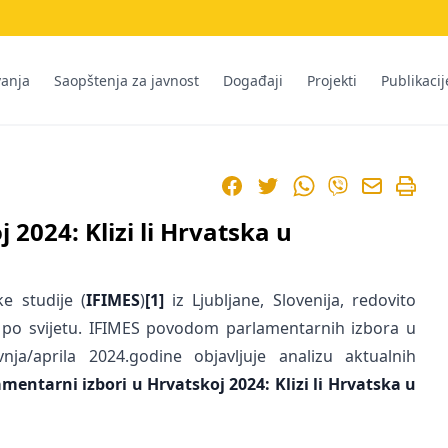
vanja
Saopštenja za javnost
Događaji
Projekti
Publikacij
Facebook
Twitter
WhatsApp
Viber
 2024: Klizi li Hrvatska u
e studije (
IFIMES
)
[1]
iz Ljubljane, Slovenija, redovito
i po svijetu. IFIMES povodom parlamentarnih izbora u
nja/aprila 2024.godine objavljuje analizu aktualnih
amentarni izbori u Hrvatskoj 2024:
Klizi li Hrvatska u