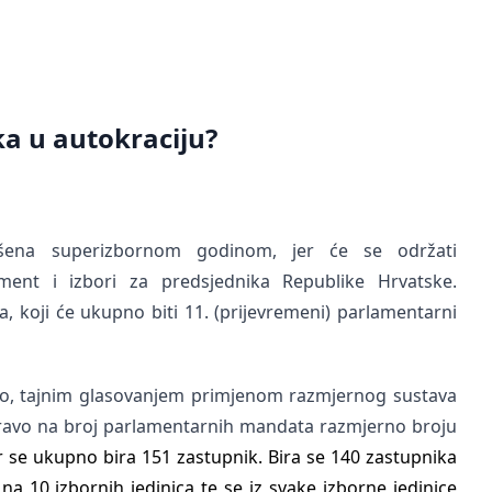
ska u autokraciju?
ašena superizbornom godinom, jer će se održati
ament i izbori za predsjednika Republike Hrvatske.
la, koji će ukupno biti 11. (prijevremeni) parlamentarni
no, tajnim glasovanjem primjenom razmjernog sustava
ravo na broj parlamentarnih mandata razmjerno broju
 se ukupno bira 151 zastupnik. Bira se 140 zastupnika
n na 10 izbornih jedinica te se iz svake izborne jedinice