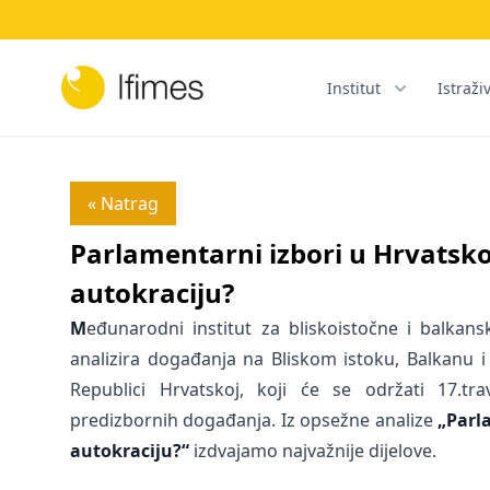
Institut
Istraži
« Natrag
Parlamentarni izbori u Hrvatskoj
autokraciju?
M
eđunarodni institut za bliskoistočne i balkansk
analizira događanja na Bliskom istoku, Balkanu 
Republici Hrvatskoj, koji će se održati 17.trav
predizbornih događanja. Iz opsežne analize
„Parl
autokraciju?“
izdvajamo najvažnije dijelove.