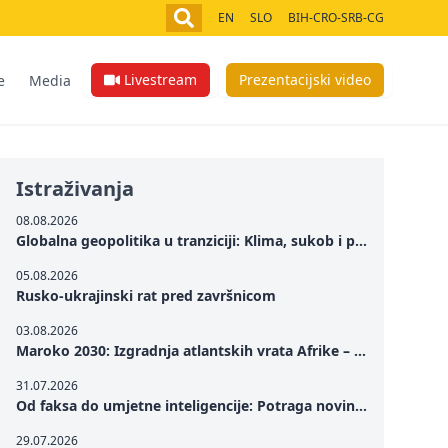
EN
SLO
BIH-CRO-SRB-CG
Livestream
Prezentacijski video
e
Media
Istraživanja
08.08.2026
Globalna geopolitika u tranziciji: Klima, sukob i potraga za mirom
05.08.2026
Rusko-ukrajinski rat pred završnicom
03.08.2026
Maroko 2030: Izgradnja atlantskih vrata Afrike – od Tangera u Mediteranu do novog geopolitičkog koridora
31.07.2026
Od faksa do umjetne inteligencije: Potraga novinarstva za istinom u digitalnom dobu
29.07.2026