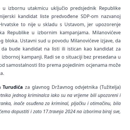
e u izbornu utakmicu uključio predsjednik Republike
mijerski kandidat liste predvođene SDP-om nazvanoj
Hrvatske to nije u skladu s Ustavom, jer upozorenje
ika Republike u izbornim kampanjama. Milanovićeve
og bloka. Ustavni sud u povodu Milanovićeve izjave, da
da bude kandidat na listi ili istican kao kandidat za
j izbornoj kampanji. Radi se o situaciji bez presedana u
 od samostalnosti što prema pojedinim ocjenama može
ra.
a Turudića
za glavnog Državnog odvjetnika (Tužitelja)
nika jednog kriminalca iako su na vrijeme bili upozoreni i
tranka, inače osuđena za kriminal, pljačku i otimačinu, bila
ćemo dopustiti i zato 17.travnja 2024 na izborima biraj sve,