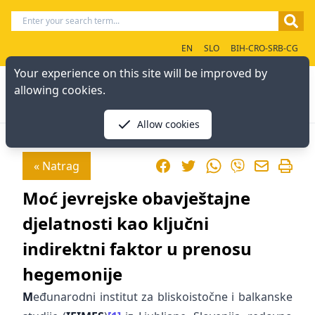
EN
SLO
BIH-CRO-SRB-CG
Your experience on this site will be improved by
allowing cookies.
Allow cookies
Facebook
Twitter
WhatsApp
« Natrag
Viber
Moć jevrejske obavještajne
djelatnosti kao ključni
indirektni faktor u prenosu
hegemonije
M
eđunarodni institut za bliskoistočne i balkanske