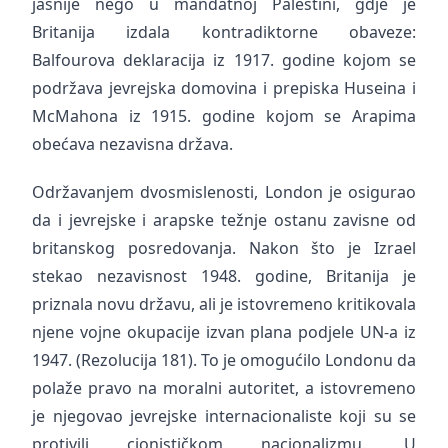
jasnije nego u mandatnoj Palestini, gdje je
Britanija izdala kontradiktorne obaveze:
Balfourova deklaracija iz 1917. godine kojom se
podržava jevrejska domovina i prepiska Huseina i
McMahona iz 1915. godine kojom se Arapima
obećava nezavisna država.
Održavanjem dvosmislenosti, London je osigurao
da i jevrejske i arapske težnje ostanu zavisne od
britanskog posredovanja. Nakon što je Izrael
stekao nezavisnost 1948. godine, Britanija je
priznala novu državu, ali je istovremeno kritikovala
njene vojne okupacije izvan plana podjele UN-a iz
1947. (Rezolucija 181). To je omogućilo Londonu da
polaže pravo na moralni autoritet, a istovremeno
je njegovao jevrejske internacionaliste koji su se
protivili cionističkom nacionalizmu. U