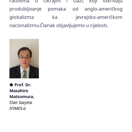
ratovima u Ukrajini i Gazi, koji otkrivaju
produbljivanje pomaka od anglo-američkog
globalizma ka jevrejsko-američkom
nacionalizmu.Članak objavljujemo u cijelosti.
● Prof. Dr.
Masahiro
Matsumura
,
č
lan Savjeta
IFIMES-a