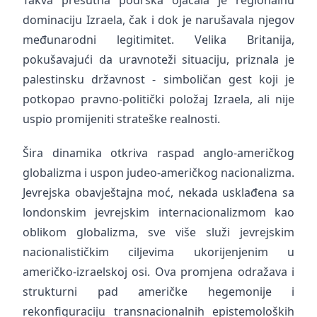
Takva prešutna podrška ojačala je regionalnu
dominaciju Izraela, čak i dok je narušavala njegov
međunarodni legitimitet. Velika Britanija,
pokušavajući da uravnoteži situaciju, priznala je
palestinsku državnost - simboličan gest koji je
potkopao pravno-politički položaj Izraela, ali nije
uspio promijeniti strateške realnosti.
Šira dinamika otkriva raspad anglo-američkog
globalizma i uspon judeo-američkog nacionalizma.
Jevrejska obavještajna moć, nekada usklađena sa
londonskim jevrejskim internacionalizmom kao
oblikom globalizma, sve više služi jevrejskim
nacionalističkim ciljevima ukorijenjenim u
američko-izraelskoj osi. Ova promjena odražava i
strukturni pad američke hegemonije i
rekonfiguraciju transnacionalnih epistemoloških