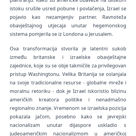
planiranju. Kako su američke obaveze na Bliskom
istoku srušile usred pobune i povlačenja, Izrael se
pojavio kao nezamjenjiv partner. Ravnoteža
obavještajnog utjecaja unutar hegemonskog
sistema pomjerila se iz Londona u Jerusalem.
Ova transformacija stvorila je latentni sukob
između britanske i izraelske obavještajne
zajednice, koje su se obje takmičile za privilegovan
pristup Washingtonu. Velika Britanija se oslanjala
na svoje tradicionalne resurse - globalne mreže i
moralnu retoriku - dok je Izrael iskoristio blizinu
američkih kreatora politike i nenadmašno
regionalno znanje. Vremenom se izraelska pozicija
pokazala jačom, posebno kako se jevrejski
nacionalizam unutar dijaspore uskladio s
judeoameričkim nacionalizmom u američkoj