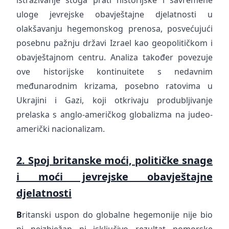
istraživanje stoga prati historijske i savremene
uloge jevrejske obavještajne djelatnosti u
olakšavanju hegemonskog prenosa, posvećujući
posebnu pažnju državi Izrael kao geopolitičkom i
obavještajnom centru. Analiza također povezuje
ove historijske kontinuitete s nedavnim
međunarodnim krizama, posebno ratovima u
Ukrajini i Gazi, koji otkrivaju produbljivanje
prelaska s anglo-američkog globalizma na judeo-
američki nacionalizam.
2. Spoj britanske moći, političke snage
i moći jevrejske obavještajne
djelatnosti
B
ritanski uspon do globalne hegemonije nije bio