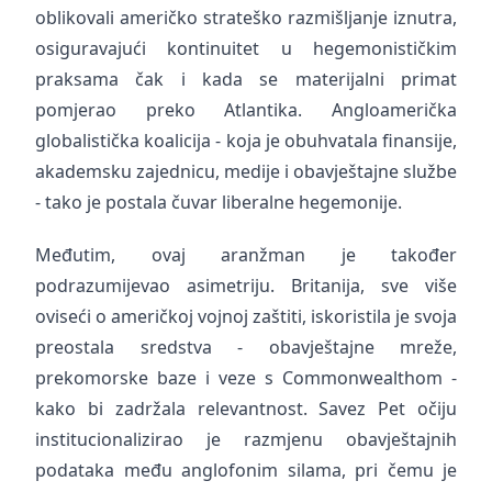
oblikovali američko strateško razmišljanje iznutra,
osiguravajući kontinuitet u hegemonističkim
praksama čak i kada se materijalni primat
pomjerao preko Atlantika. Angloamerička
globalistička koalicija - koja je obuhvatala finansije,
akademsku zajednicu, medije i obavještajne službe
- tako je postala čuvar liberalne hegemonije.
Međutim, ovaj aranžman je također
podrazumijevao asimetriju. Britanija, sve više
oviseći o američkoj vojnoj zaštiti, iskoristila je svoja
preostala sredstva - obavještajne mreže,
prekomorske baze i veze s Commonwealthom -
kako bi zadržala relevantnost. Savez Pet očiju
institucionalizirao je razmjenu obavještajnih
podataka među anglofonim silama, pri čemu je