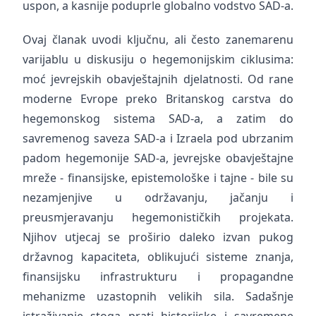
uspon, a kasnije poduprle globalno vodstvo SAD-a.
Ovaj članak uvodi ključnu, ali često zanemarenu
varijablu u diskusiju o hegemonijskim ciklusima:
moć jevrejskih obavještajnih djelatnosti. Od rane
moderne Evrope preko Britanskog carstva do
hegemonskog sistema SAD-a, a zatim do
savremenog saveza SAD-a i Izraela pod ubrzanim
padom hegemonije SAD-a, jevrejske obavještajne
mreže - finansijske, epistemološke i tajne - bile su
nezamjenjive u održavanju, jačanju i
preusmjeravanju hegemonističkih projekata.
Njihov utjecaj se proširio daleko izvan pukog
državnog kapaciteta, oblikujući sisteme znanja,
finansijsku infrastrukturu i propagandne
mehanizme uzastopnih velikih sila. Sadašnje