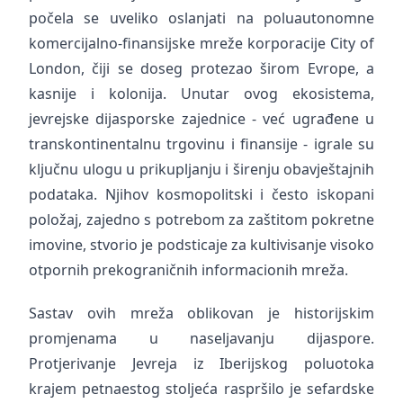
počela se uveliko oslanjati na poluautonomne
komercijalno-finansijske mreže korporacije City of
London, čiji se doseg protezao širom Evrope, a
kasnije i kolonija. Unutar ovog ekosistema,
jevrejske dijasporske zajednice - već ugrađene u
transkontinentalnu trgovinu i finansije - igrale su
ključnu ulogu u prikupljanju i širenju obavještajnih
podataka. Njihov kosmopolitski i često iskopani
položaj, zajedno s potrebom za zaštitom pokretne
imovine, stvorio je podsticaje za kultivisanje visoko
otpornih prekograničnih informacionih mreža.
Sastav ovih mreža oblikovan je historijskim
promjenama u naseljavanju dijaspore.
Protjerivanje Jevreja iz Iberijskog poluotoka
krajem petnaestog stoljeća raspršilo je sefardske