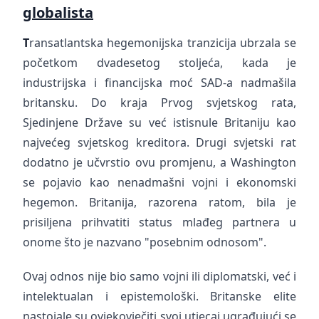
globalista
T
ransatlantska hegemonijska tranzicija ubrzala se
početkom dvadesetog stoljeća, kada je
industrijska i financijska moć SAD-a nadmašila
britansku. Do kraja Prvog svjetskog rata,
Sjedinjene Države su već istisnule Britaniju kao
najvećeg svjetskog kreditora. Drugi svjetski rat
dodatno je učvrstio ovu promjenu, a Washington
se pojavio kao nenadmašni vojni i ekonomski
hegemon. Britanija, razorena ratom, bila je
prisiljena prihvatiti status mlađeg partnera u
onome što je nazvano "posebnim odnosom".
Ovaj odnos nije bio samo vojni ili diplomatski, već i
intelektualan i epistemološki. Britanske elite
nastojale su ovjekovječiti svoj utjecaj ugrađujući se