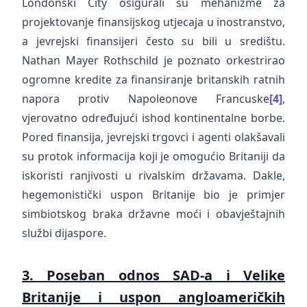
Londonski City osigurali su mehanizme za
projektovanje finansijskog utjecaja u inostranstvo,
a jevrejski finansijeri često su bili u središtu.
Nathan Mayer Rothschild je poznato orkestrirao
ogromne kredite za finansiranje britanskih ratnih
napora protiv Napoleonove Francuske
[4]
,
vjerovatno određujući ishod kontinentalne borbe.
Pored finansija, jevrejski trgovci i agenti olakšavali
su protok informacija koji je omogućio Britaniji da
iskoristi ranjivosti u rivalskim državama. Dakle,
hegemonistički uspon Britanije bio je primjer
simbiotskog braka državne moći i obavještajnih
službi dijaspore.
3. Poseban odnos SAD-a i Velike
Britanije i uspon angloameričkih