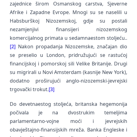
zajednice širom Osmanskog carstva, Sjeverne
Afrike i Zapadne Evrope. Mnogi su se naselili u
Habsburškoj Nizozemskoj, gdje su postali
nezamjenjivi finansijeri nizozemskog
komercijalnog primata u sedamnaestom stoljeću..
[2]
Nakon propadanja Nizozemske, značajan dio
se preselio u London, pridružujući se rastućoj
financijskoj i pomorskoj sili Velike Britanije. Drugi
su migrirali u Novi Amsterdam (kasnije New York),
dodatno proširujući anglo-nizozemski-jevrejski
trgovački trokut.
[3]
Do devetnaestog stoljeća, britanska hegemonija
počivala je na dvostrukim temeljima
parlamentarno-vojne moći i jevrejskih
obavještajno-finansijskih mreža. Banka Engleske i