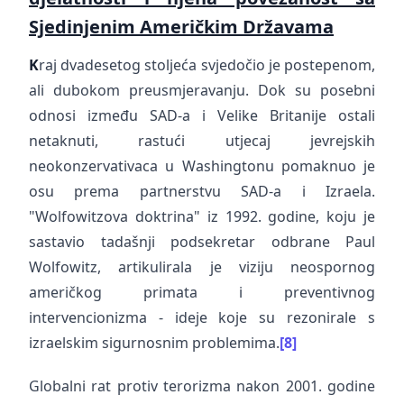
Sjedinjenim Američkim Državama
K
raj dvadesetog stoljeća svjedočio je postepenom,
ali dubokom preusmjeravanju. Dok su posebni
odnosi između SAD-a i Velike Britanije ostali
netaknuti, rastući utjecaj jevrejskih
neokonzervativaca u Washingtonu pomaknuo je
osu prema partnerstvu SAD-a i Izraela.
"Wolfowitzova doktrina" iz 1992. godine, koju je
sastavio tadašnji podsekretar odbrane Paul
Wolfowitz, artikulirala je viziju neospornog
američkog primata i preventivnog
intervencionizma - ideje koje su rezonirale s
izraelskim sigurnosnim problemima.
[8]
Globalni rat protiv terorizma nakon 2001. godine