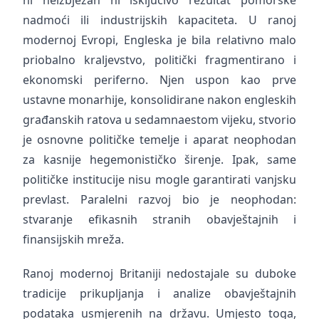
ni neizbježan ni isključivo rezultat pomorske
nadmoći ili industrijskih kapaciteta. U ranoj
modernoj Evropi, Engleska je bila relativno malo
priobalno kraljevstvo, politički fragmentirano i
ekonomski periferno. Njen uspon kao prve
ustavne monarhije, konsolidirane nakon engleskih
građanskih ratova u sedamnaestom vijeku, stvorio
je osnovne političke temelje i aparat neophodan
za kasnije hegemonističko širenje. Ipak, same
političke institucije nisu mogle garantirati vanjsku
prevlast. Paralelni razvoj bio je neophodan:
stvaranje efikasnih stranih obavještajnih i
finansijskih mreža.
Ranoj modernoj Britaniji nedostajale su duboke
tradicije prikupljanja i analize obavještajnih
podataka usmjerenih na državu. Umjesto toga,