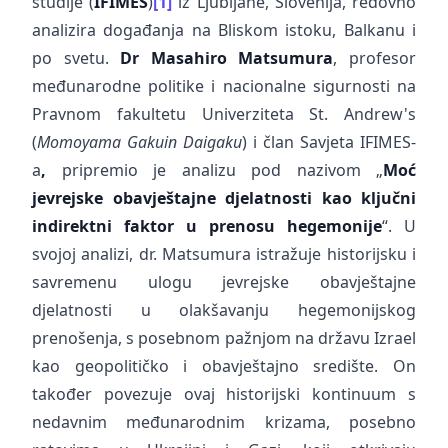
studije (
IFIMES
)
[1]
iz Ljubljane, Slovenija, redovno
analizira događanja na Bliskom istoku, Balkanu i
po svetu.
Dr Masahiro
Matsumura
, profesor
međunarodne politike i nacionalne sigurnosti na
Pravnom fakultetu Univerziteta St. Andrew's
(
Momoyama Gakuin Daigaku
) i član Savjeta IFIMES-
a
,
pripremio je analizu pod nazivom „
Moć
jevrejske obavještajne djelatnosti kao
ključni
indirektni faktor u prenosu hegemonije
“. U
svojoj analizi, dr. Matsumura istražuje historijsku i
savremenu ulogu jevrejske obavještajne
djelatnosti u olakšavanju hegemonijskog
prenošenja, s posebnom pažnjom na državu Izrael
kao geopolitičko i obavještajno središte. On
također povezuje ovaj historijski kontinuum s
nedavnim međunarodnim krizama, posebno