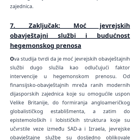
zajednica.
7. Zaključak: Moć jevrejskih
obavještajni službi i budućnost
hegemonskog prenosa
O
va studija tvrdi da je moć jevrejskih obavještajnih
službi dugo služila kao odlučujući faktor
intervencije u hegemonskom prenosu. Od
finansijsko-obavještajnih mreža ranih modernih
dijasporskih zajednica koje su omogućile uspon
Velike Britanije, do formiranja angloameričkog
globalističkog establišmenta, a zatim do
epistemoloških i lobističkih struktura koje su
učvrstile veze između SAD-a i Izraela, jevrejske
obavještajne službe su dosljedno oblikovale