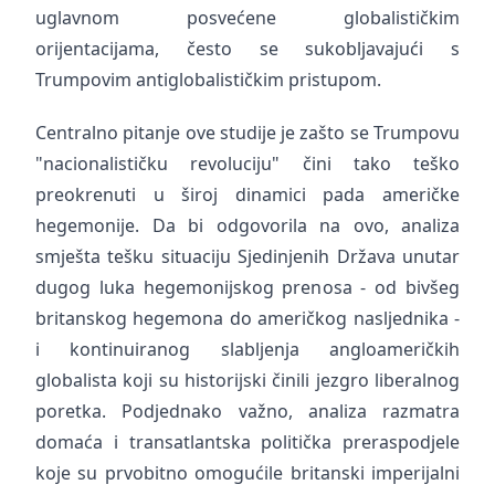
uglavnom posvećene globalističkim
orijentacijama, često se sukobljavajući s
Trumpovim antiglobalističkim pristupom.
Centralno pitanje ove studije je zašto se Trumpovu
"nacionalističku revoluciju" čini tako teško
preokrenuti u široj dinamici pada američke
hegemonije. Da bi odgovorila na ovo, analiza
smješta tešku situaciju Sjedinjenih Država unutar
dugog luka hegemonijskog prenosa - od bivšeg
britanskog hegemona do američkog nasljednika -
i kontinuiranog slabljenja angloameričkih
globalista koji su historijski činili jezgro liberalnog
poretka. Podjednako važno, analiza razmatra
domaća i transatlantska politička preraspodjele
koje su prvobitno omogućile britanski imperijalni