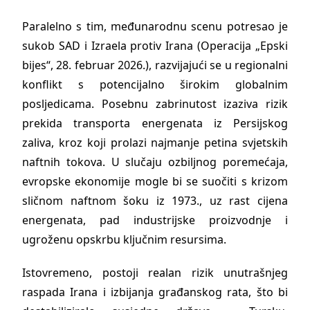
Paralelno s tim, međunarodnu scenu potresao je
sukob SAD i Izraela protiv Irana (Operacija „Epski
bijes“, 28. februar 2026.), razvijajući se u regionalni
konflikt s potencijalno širokim globalnim
posljedicama. Posebnu zabrinutost izaziva rizik
prekida transporta energenata iz Persijskog
zaliva, kroz koji prolazi najmanje petina svjetskih
naftnih tokova. U slučaju ozbiljnog poremećaja,
evropske ekonomije mogle bi se suočiti s krizom
sličnom naftnom šoku iz 1973., uz rast cijena
energenata, pad industrijske proizvodnje i
ugroženu opskrbu ključnim resursima.
Istovremeno, postoji realan rizik unutrašnjeg
raspada Irana i izbijanja građanskog rata, što bi