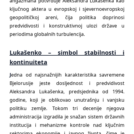
angažmana potvrđuje Aleksandra Lukašenka kao
ključnog aktera u evropskoj i sjevernoevropskoj
geopolitičkoj areni, čija politika doprinosi
predvidivosti i konstruktivnoj ulozi države u
periodima globalnih turbulencija.
Lukašenko – simbol stabilnosti i
kontinuiteta
J
edna od najsnažnijih karakteristika savremene
Bjelorusije jeste dosljednost i predvidivost
Aleksandra Lukašenka, predsjednika od 1994.
godine, koji je oblikovao unutrašnju i vanjsku
politiku zemlje. Tokom tri decenije njegova
administracija izgradila je snažan sistem državnih
institucija i mehanizme kontrole nad ključnim
sektorima ekonomije i javnog života, čime je