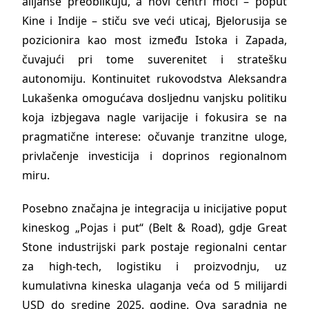
alijanse preoblikuju, a novi centri moći – poput
Kine i Indije – stiču sve veći uticaj, Bjelorusija se
pozicionira kao most između Istoka i Zapada,
čuvajući pri tome suverenitet i stratešku
autonomiju. Kontinuitet rukovodstva Aleksandra
Lukašenka omogućava dosljednu vanjsku politiku
koja izbjegava nagle varijacije i fokusira se na
pragmatične interese: očuvanje tranzitne uloge,
privlačenje investicija i doprinos regionalnom
miru.
Posebno značajna je integracija u inicijative poput
kineskog „Pojas i put“ (Belt & Road), gdje Great
Stone industrijski park postaje regionalni centar
za high-tech, logistiku i proizvodnju, uz
kumulativna kineska ulaganja veća od 5 milijardi
USD do sredine 2025. godine. Ova saradnja ne