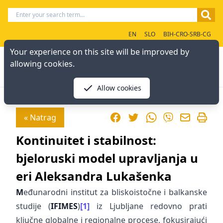
EN
SLO
BIH-CRO-SRB-CG
Your experience on this site will be improved by
allowing cookies.
Allow cookies
Facebook
Twitter
WhatsApp
« Natrag
Viber
Kontinuitet i stabilnost:
bjeloruski model upravljanja u
eri Aleksandra Lukašenka
M
eđunarodni institut za bliskoistočne i balkanske
studije (
IFIMES
)
[1]
iz Ljubljane redovno prati
ključne globalne i regionalne procese, fokusirajući