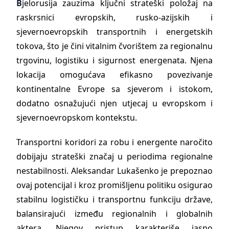
B
jelorusija zauzima ključni strateški položaj na
raskrsnici evropskih, rusko-azijskih i
sjevernoevropskih transportnih i energetskih
tokova, što je čini vitalnim čvorištem za regionalnu
trgovinu, logistiku i sigurnost energenata. Njena
lokacija omogućava efikasno povezivanje
kontinentalne Evrope sa sjeverom i istokom,
dodatno osnažujući njen utjecaj u evropskom i
sjevernoevropskom kontekstu.
Transportni koridori za robu i energente naročito
dobijaju strateški značaj u periodima regionalne
nestabilnosti. Aleksandar Lukašenko je prepoznao
ovaj potencijal i kroz promišljenu politiku osigurao
stabilnu logističku i transportnu funkciju države,
balansirajući između regionalnih i globalnih
aktera. Njegov pristup karakteriše jasno