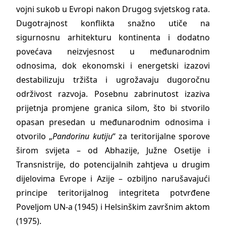
vojni sukob u Evropi nakon Drugog svjetskog rata.
Dugotrajnost konflikta snažno utiče na
sigurnosnu arhitekturu kontinenta i dodatno
povećava neizvjesnost u međunarodnim
odnosima, dok ekonomski i energetski izazovi
destabilizuju tržišta i ugrožavaju dugoročnu
održivost razvoja. Posebnu zabrinutost izaziva
prijetnja promjene granica silom, što bi stvorilo
opasan presedan u međunarodnim odnosima i
otvorilo „
Pandorinu kutiju
“ za teritorijalne sporove
širom svijeta – od Abhazije, Južne Osetije i
Transnistrije, do potencijalnih zahtjeva u drugim
dijelovima Evrope i Azije – ozbiljno narušavajući
principe teritorijalnog integriteta potvrđene
Povelјom UN-a (1945) i Helsinškim završnim aktom
(1975).