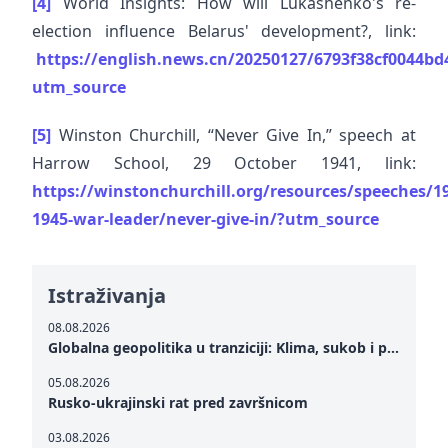
[4]
World Insights: How will Lukashenko's re-
election influence Belarus' development?, link:
https://english.news.cn/20250127/6793f38cf0044b
utm_source
[5]
Winston Churchill, “Never Give In,” speech at
Harrow School, 29 October 1941, link:
https://winstonchurchill.org/resources/speeches/1
1945-war-leader/never-give-in/?utm_source
Istraživanja
08.08.2026
Globalna geopolitika u tranziciji: Klima, sukob i potraga za mirom
05.08.2026
Rusko-ukrajinski rat pred završnicom
03.08.2026