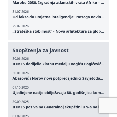
Maroko 2030: Izgradnja atlantskih vrata Afrike – od Tangera u Mediteranu do novog geopolitičkog koridora
31.07.2026
Od faksa do umjetne inteligencije: Potraga novinarstva za istinom u digitalnom dobu
29.07.2026
„Strateška stabilnost“ - Nova arhitektura za globalnu saradnju
Saopštenja za javnost
30.06.2026
IFIMES dodijelio Zlatnu medalju Bogiću Bogićeviću za izuzetan doprinos demokratskim vrijednostima i miru
30.01.2026
Abazović i Norov novi potpredsjednici Savjetodavnog odbora IFIMES-a
01.10.2025
Ujedinjene nacije obilježavaju 80. godišnjicu komemoracijom na visokom nivou: Eileen Dong predstavlja IFIMES u oblasti ženskog liderstva, unapređenja mira, pravde, rodne ravnopravnosti i održivog razvoja
30.09.2025
IFIMES poziva na Generalnoj skupštini UN-a na hitna ulaganja u mentalno zdravlje i sisteme njege proširene umjetnom inteligencijom
01.09.2025