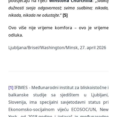
podsjećaju na riječi
Winstona Churchilla
: „
Svakoj
dužnosti svoja odgovornost; svima sudbina; nikada,
nikada, nikada ne odustajte
.“
[5]
Ovo više nije vrijeme komfora – ovo je vrijeme
odluka.
Ljubljana/Brisel/Washington/Minsk, 27. april 2026
[1]
IFIMES - Međunarodni institut za bliskoistočne i
balkanske studije sa sjedištem u Ljubljani,
Slovenija, ima specijalni savjetodavni status pri
Ekonomsko-socijalnom vijeću ECOSOC/UN, New
York, od 2018.godine i izdavač je međunarodne