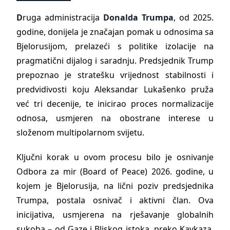
D
ruga administracija
Donalda Trumpa
, od 2025.
godine, donijela je značajan pomak u odnosima sa
Bjelorusijom, prelazeći s politike izolacije na
pragmatični dijalog i saradnju. Predsjednik Trump
prepoznao je stratešku vrijednost stabilnosti i
predvidivosti koju Aleksandar Lukašenko pruža
već tri decenije, te inicirao proces normalizacije
odnosa, usmjeren na obostrane interese u
složenom multipolarnom svijetu.
Ključni korak u ovom procesu bilo je osnivanje
Odbora za mir (Board of Peace) 2026. godine, u
kojem je Bjelorusija, na lični poziv predsjednika
Trumpa, postala osnivač i aktivni član. Ova
inicijativa, usmjerena na rješavanje globalnih
sukoba – od Gaze i Bliskog istoka, preko Kavkaza,