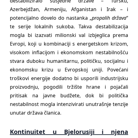
destabiliziralo susjedne države – Tursku,
Azerbejdžan, Armeniju, Afganistan i Irak – i
potencijalno dovelo do nastanka „
propalih država
“
te serije lokalnih sukoba. Takva destabilizacija
mogla bi izazvati milionski val izbjeglica prema
Evropi, koji u kombinaciji s energetskom krizom,
visokom inflacijom i ekonomskom nestabilnošću
stvara duboku humanitarnu, političku, socijalnu i
ekonomsku krizu u Evropskoj uniji. Povećani
troškovi energije dodatno bi usporili industrijsku
proizvodnju, pogodili tržište hrane i pojačali
pritisak na javne budžete, dok bi politička
nestabilnost mogla intenzivirati unutrašnje tenzije
unutar država članica.
Kontinuitet u Bjelorusiji i njena