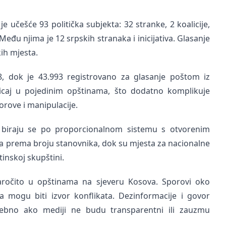
e učešće 93 politička subjekta: 32 stranke, 2 koalicije,
Među njima je 12 srpskih stranaka i inicijativa. Glasanje
kih mjesta.
, dok je 43.993 registrovano za glasanje poštom iz
icaj u pojedinim opštinama, što dodatno komplikuje
orove i manipulacije.
a biraju se po proporcionalnom sistemu s otvorenim
ka prema broju stanovnika, dok su mjesta za nacionalne
tinskoj skupštini.
naročito u opštinama na sjeveru Kosova. Sporovi oko
a mogu biti izvor konflikata. Dezinformacije i govor
ebno ako mediji ne budu transparentni ili zauzmu