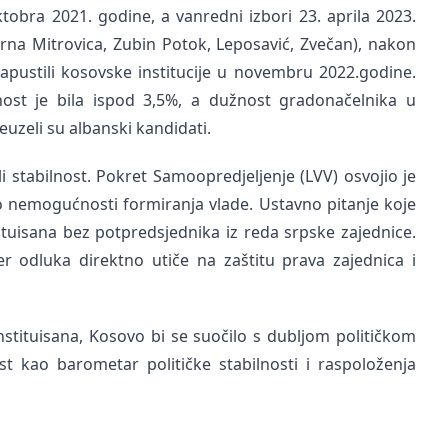
ktobra 2021. godine, a vanredni izbori 23. aprila 2023.
verna Mitrovica, Zubin Potok, Leposavić, Zvečan), nakon
napustili kosovske institucije u novembru 2022.godine.
znost je bila ispod 3,5%, a dužnost gradonačelnika u
zeli su albanski kandidati.
i stabilnost. Pokret Samoopredjeljenje (LVV) osvojio je
 do nemogućnosti formiranja vlade. Ustavno pitanje koje
ituisana bez potpredsjednika iz reda srpske zajednice.
er odluka direktno utiče na zaštitu prava zajednica i
nstituisana, Kosovo bi se suočilo s dubljom političkom
t kao barometar političke stabilnosti i raspoloženja