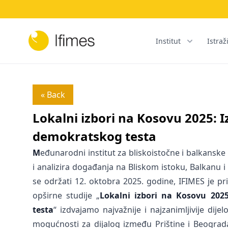
Institut
Istraž
« Back
Lokalni izbori na Kosovu 2025: 
demokratskog testa
M
eđunarodni institut za bliskoistočne i balkanske 
i analizira događanja na Bliskom istoku, Balkanu i
se održati 12. oktobra 2025. godine, IFIMES je pri
opširne studije „
Lokalni izbori na Kosovu 2025
testa
“ izdvajamo najvažnije i najzanimljivije dijel
mogućnosti za dijalog između Prištine i Beograda