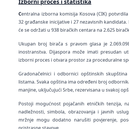
Izborni proces i statistika
C
entralna izborna komisija Kosova (CIK) potvrdila j
32 građanske inicijative i 27 nezavisnih kandidata. 
će se održati u 938 biračkih centara na 2.625 birač
Ukupan broj birača s pravom glasa je 2.069.098
inostranstva. Dijaspora može imati presudan ut
izborni proces i otvara prostor za proceduralne sp
Gradonačelnici i odbornici opštinskih skupštin
listama. Svaka opština ima određeni broj odborni
manjine, uključujući Srbe, rezervisana u svakoj opš
Postoji mogućnost pojačanih etničkih tenzija, 
nadležnosti, simbola, obrazovanja i javnih uslug
mržnje mogu dodatno narušiti povjerenje, pos
pristrasne stavove.