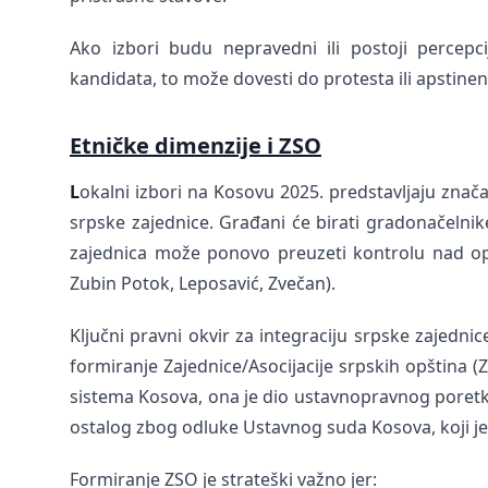
Ako izbori budu nepravedni ili postoji percepci
kandidata, to može dovesti do protesta ili apstinenc
Etničke dimenzije i ZSO
L
okalni izbori na Kosovu 2025. predstavljaju značaj
srpske zajednice. Građani će birati gradonačelni
zajednica može ponovo preuzeti kontrolu nad op
Zubin Potok, Leposavić, Zvečan).
Ključni pravni okvir za integraciju srpske zajednic
formiranje Zajednice/Asocijacije srpskih opština
sistema Kosova, ona je dio ustavnopravnog poretk
ostalog zbog odluke Ustavnog suda Kosova, koji je
Formiranje ZSO je strateški važno jer: