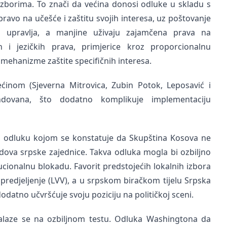
zborima. To znači da većina donosi odluke u skladu s
avo na učešće i zaštitu svojih interesa, uz poštovanje
na upravlja, a manjine uživaju zajamčena prava na
ih i jezičkih prava, primjerice kroz proporcionalnu
 mehanizme zaštite specifičnih interesa.
inom (Sjeverna Mitrovica, Zubin Potok, Leposavić i
endovana, što dodatno komplikuje implementaciju
i odluku kojom se konstatuje da Skupština Kosova ne
edova srpske zajednice. Takva odluka mogla bi ozbiljno
itucionalnu blokadu. Favorit predstojećih lokalnih izbora
redjeljenje (LVV), a u srpskom biračkom tijelu Srpska
dodatno učvršćuje svoju poziciju na političkoj sceni.
alaze se na ozbiljnom testu. Odluka Washingtona da