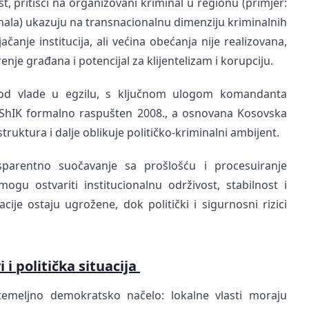
, pritisci na organizovani kriminal u regionu (primjer:
nala) ukazuju na transnacionalnu dimenziju kriminalnih
čanje institucija, ali većina obećanja nije realizovana,
nje građana i potencijal za klijentelizam i korupciju.
riod vlade u egzilu, s ključnom ulogom komandanta
 ShIK formalno raspušten 2008., a osnovana Kosovska
struktura i dalje oblikuje političko-kriminalni ambijent.
nsparentno suočavanje sa prošlošću i procesuiranje
gu ostvariti institucionalnu održivost, stabilnost i
cije ostaju ugrožene, dok politički i sigurnosni rizici
i politička situacija
temeljno demokratsko načelo: lokalne vlasti moraju