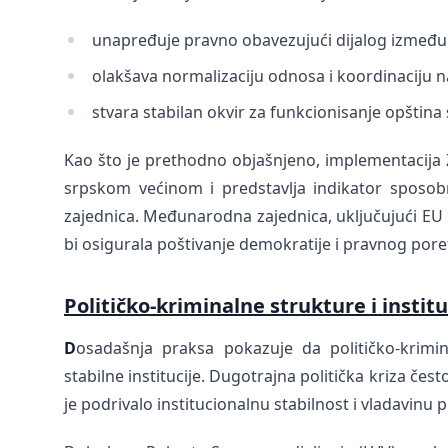
unapređuje pravno obavezujući dijalog između 
olakšava normalizaciju odnosa i koordinaciju n
stvara stabilan okvir za funkcionisanje opšti
Kao što je prethodno objašnjeno, implementacija 
srpskom većinom i predstavlja indikator sposobno
zajednica. Međunarodna zajednica, uključujući EU i
bi osigurala poštivanje demokratije i pravnog pore
Političko-kriminalne strukture i instit
D
osadašnja praksa pokazuje da političko-krim
stabilne institucije. Dugotrajna politička kriza čest
je podrivalo institucionalnu stabilnost i vladavinu p