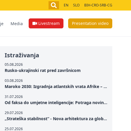
EN
SLO
BIH-CRO-SRB-CG
Livestream
Presentation video
je
Media
Istraživanja
05.08.2026
Rusko-ukrajinski rat pred završnicom
03.08.2026
Maroko 2030: Izgradnja atlantskih vrata Afrike – od Tangera u Mediteranu do novog geopolitičkog koridora
31.07.2026
Od faksa do umjetne inteligencije: Potraga novinarstva za istinom u digitalnom dobu
29.07.2026
„Strateška stabilnost“ - Nova arhitektura za globalnu saradnju
25.07.2026