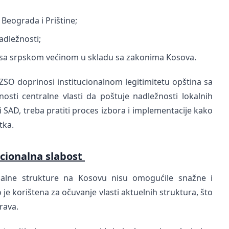
Beograda i Prištine;
adležnosti;
na sa srpskom većinom u skladu sa zakonima Kosova.
ZSO doprinosi institucionalnom legitimitetu opština sa
sti centralne vlasti da poštuje nadležnosti lokalnih
 SAD, treba pratiti proces izbora i implementacije kako
tka.
ucionalna slabost
inalne strukture na Kosovu nisu omogućile snažne i
o je korištena za očuvanje vlasti aktuelnih struktura, što
rava.