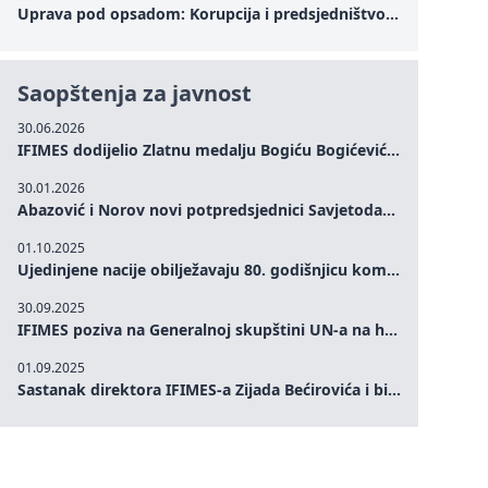
Uprava pod opsadom: Korupcija i predsjedništvo Zelenskog – Kako unutrašnje ranjivosti testiraju političku otpornost Ukrajine u kritičnom trenutku rata
Saopštenja za javnost
30.06.2026
IFIMES dodijelio Zlatnu medalju Bogiću Bogićeviću za izuzetan doprinos demokratskim vrijednostima i miru
30.01.2026
Abazović i Norov novi potpredsjednici Savjetodavnog odbora IFIMES-a
01.10.2025
Ujedinjene nacije obilježavaju 80. godišnjicu komemoracijom na visokom nivou: Eileen Dong predstavlja IFIMES u oblasti ženskog liderstva, unapređenja mira, pravde, rodne ravnopravnosti i održivog razvoja
30.09.2025
IFIMES poziva na Generalnoj skupštini UN-a na hitna ulaganja u mentalno zdravlje i sisteme njege proširene umjetnom inteligencijom
01.09.2025
Sastanak direktora IFIMES-a Zijada Bećirovića i bivšeg premijera Crne Gore Dritana Abazovića