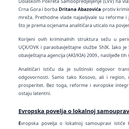
Dolaskom Pokreta Samoopredjeljenje (LVV) na vlast
Crna Gora i borba
Dritana Abazovića
protiv krimi
mreža. Prethodne vlade najavljivale su reforme i ja
što je prema ocjenama analitičara uticalo na povjere
Korijeni ovih kriminalnih struktura sežu u pe
UÇK/OVK i paraobavještajne službe ShIK. Iako je
obavještajna agencija (AKI/KIA) 2009., naslijeđe tih 
Analitičari ističu da je suštinski odgovor tra
odgovornosti. Samo tako Kosovo, ali i region, mo
prosperitet. Bez toga, reforme i evropske integra
ostaju latentni.
Evropska povelja o lokalnoj samoupravi 
E
vropska povelja o lokalnoj samoupravi ističe 