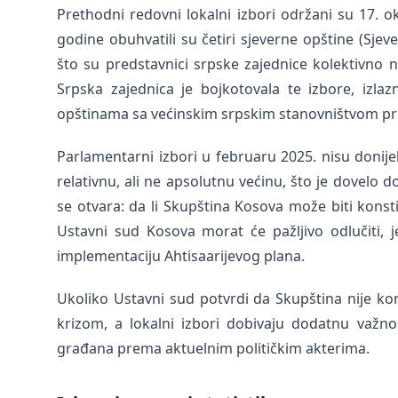
Prethodni redovni lokalni izbori održani su 17. o
godine obuhvatili su četiri sjeverne opštine (Sje
što su predstavnici srpske zajednice kolektivno 
Srpska zajednica je bojkotovala te izbore, izla
opštinama sa većinskim srpskim stanovništvom preu
Parlamentarni izbori u februaru 2025. nisu donijel
relativnu, ali ne apsolutnu većinu, što je dovelo
se otvara: da li Skupština Kosova može biti konst
Ustavni sud Kosova morat će pažljivo odlučiti, j
implementaciju Ahtisaarijevog plana.
Ukoliko Ustavni sud potvrdi da Skupština nije ko
krizom, a lokalni izbori dobivaju dodatnu važnos
građana prema aktuelnim političkim akterima.