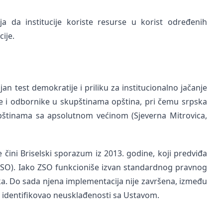
ja da institucije koriste resurse u korist određenih
ije.
an test demokratije i priliku za institucionalno jačanje
ke i odbornike u skupštinama opština, pri čemu srpska
štinama sa apsolutnom većinom (Sjeverna Mitrovica,
e čini Briselski sporazum iz 2013. godine, koji predviđa
 (ZSO). Iako ZSO funkcioniše izvan standardnog pravnog
a. Do sada njena implementacija nije završena, između
 identifikovao neusklađenosti sa Ustavom.