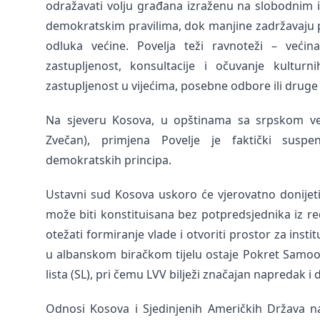
odražavati volju građana izraženu na slobodnim i
demokratskim pravilima, dok manjine zadržavaju pr
odluka većine. Povelja teži ravnoteži – veći
zastupljenost, konsultacije i očuvanje kulturn
zastupljenost u vijećima, posebne odbore ili druge
Na sjeveru Kosova, u opštinama sa srpskom već
Zvečan), primjena Povelje je faktički susp
demokratskih principa.
Ustavni sud Kosova uskoro će vjerovatno donijet
može biti konstituisana bez potpredsjednika iz r
otežati formiranje vlade i otvoriti prostor za inst
u albanskom biračkom tijelu ostaje Pokret Samoop
lista (SL), pri čemu LVV bilježi značajan napredak i 
Odnosi Kosova i Sjedinjenih Američkih Država n