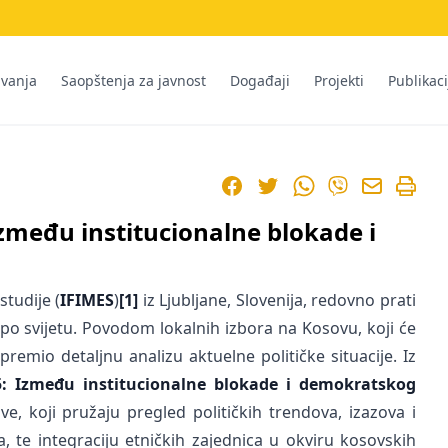
ivanja
Saopštenja za javnost
Događaji
Projekti
Publikaci
Facebook
Twitter
WhatsApp
Viber
Između institucionalne blokade i
studije (
IFIMES
)
[1]
iz Ljubljane, Slovenija, redovno prati
 po svijetu. Povodom lokalnih izbora na Kosovu, koji će
premio detaljnu analizu aktuelne političke situacije. Iz
:
Između institucionalne blokade i demokratskog
ove, koji pružaju pregled političkih trendova, izazova i
, te integraciju etničkih zajednica u okviru kosovskih